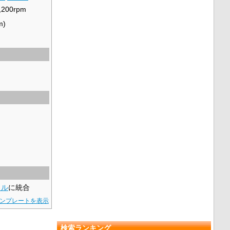
,200rpm
m)
イル
に統合
ンプレートを表示
検索ランキング