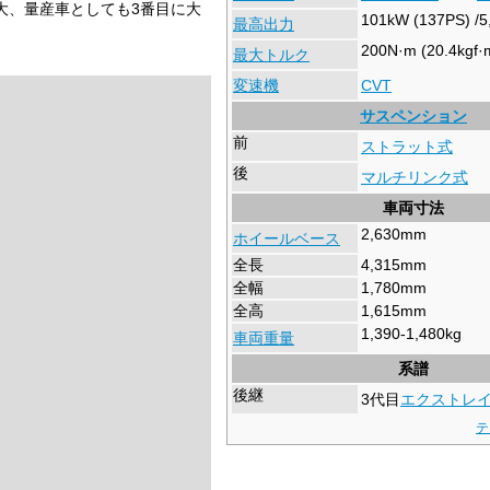
最大、量産車としても3番目に大
101kW (137PS) /5
最高出力
200N·m (20.4kgf·
最大トルク
変速機
CVT
サスペンション
前
ストラット式
後
マルチリンク式
車両寸法
2,630mm
ホイールベース
全長
4,315mm
全幅
1,780mm
全高
1,615mm
1,390-1,480kg
車両重量
系譜
後継
3代目
エクストレ
テ