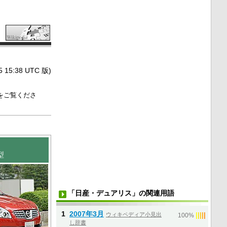
5:38 UTC 版)
をご覧くださ
0型
「日産・デュアリス」の関連用語
1
2007年3月
ウィキペディア小見出
|
|
|
|
|
100%
し辞書