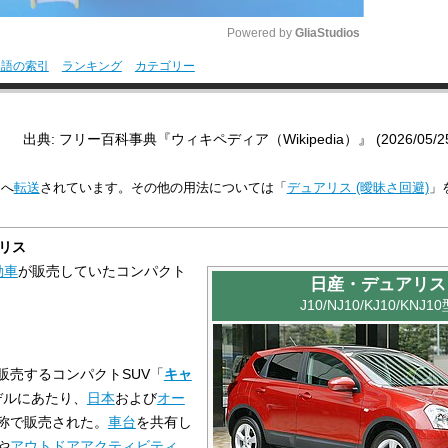
Powered by 
GliaStudios
用語の索引
ランキング
カテゴリー
M
u
出典: フリー百科事典『ウィキペディア（Wikipedia）』 (2026/05/25 1
t
e
目へ
転送
されています。その他の用法については「
デュアリス (曖昧さ回避)
」
リス
動車
が販売していたコンパクト
日産・デュアリス
J10/NJ10/KJ10/KNJ1
販売するコンパクトSUV「
キャ
デルにあたり、
日本
および
オー
称で販売された。
車台
を共有し
や
アウトドアアクティビティ
、