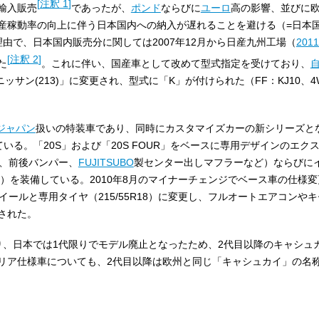
[
注釈 1
]
輸入販売
であったが、
ポンド
ならびに
ユーロ
高の影響、並びに
産稼動率の向上に伴う日本国内への納入が遅れることを避ける（=日本
由で、日本国内販売分に関しては2007年12月から日産九州工場（
201
[
注釈 2
]
た
。これに伴い、国産車として改めて型式指定を受けており、
ニッサン(213)」に変更され、型式に「K」が付けられた（FF：KJ10、4W
ジャパン
扱いの特装車であり、同時にカスタマイズカーの新シリーズと
販売されている。「20S」および「20S FOUR」をベースに専用デザインのエ
ル、前後バンパー、
FUJITSUBO
製センター出しマフラーなど）ならびに
ど）を装備している。2010年8月のマイナーチェンジでベース車の仕様
イールと専用タイヤ（215/55R18）に変更し、フルオートエアコンや
された。
り、日本では1代限りでモデル廃止となったため、2代目以降のキャシュ
リア仕様車についても、2代目以降は欧州と同じ「キャシュカイ」の名