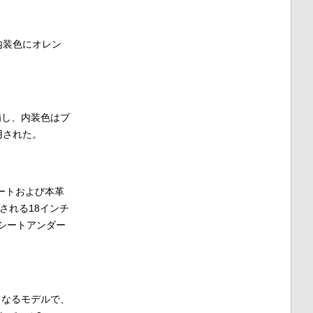
ン内装色にオレン
備し、内装色はブ
用された。
シートおよび本革
される18インチ
シートアンダー
となるモデルで、