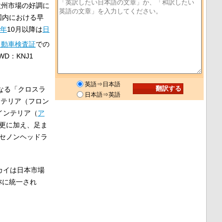
欧州市場の好調に
国内における早
1年
10月以降は
日
自動車検査証
での
D：KNJ1
英語⇒日本語
なる「クロスラ
日本語⇒英語
クステリア（フロン
インテリア（
ア
変更に加え、足ま
キセノンヘッドラ
カイは日本市場
称に統一され