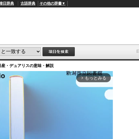
韓日辞典
古語辞典
その他の辞書▼
日産・デュアリス
の意味・解説
もっとみる
arrow_forward_ios