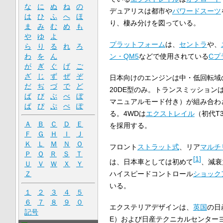
な
に
ぬ
ね
の
デュアリスは都市や
パワードスーツ
は
ひ
ふ
へ
ほ
り、棲み分けを図っている。
ま
み
む
め
も
や
ゆ
よ
プラットフォーム
は、
セントラ
や、
ら
り
る
れ
ろ
わ
を
ん
ン・QM5
などで使用されている
Cプ
が
ぎ
ぐ
げ
ご
ざ
じ
ず
ぜ
ぞ
日本向けのエンジンは中・低回転域のト
だ
ぢ
づ
で
ど
20DE型のみ。トランスミッション
ば
び
ぶ
べ
ぼ
マニュアルモード付き）が組み合わさ
ぱ
ぴ
ぷ
ぺ
ぽ
る。4WDは
エクストレイル
（初代T
Ａ
Ｂ
Ｃ
Ｄ
Ｅ
を採用する。
Ｆ
Ｇ
Ｈ
Ｉ
Ｊ
Ｋ
Ｌ
Ｍ
Ｎ
Ｏ
フロント
ストラット式
、リア
マルチ
Ｐ
Ｑ
Ｒ
Ｓ
Ｔ
[
1
]
は、日本車としては初めて
、減衰
Ｕ
Ｖ
Ｗ
Ｘ
Ｙ
ハイスピードコントロール
ショック
Ｚ
いる。
１
２
３
４
５
６
７
８
９
０
エクステリアデザインは、
英国
の日
記号
E）および日産テクニカルセンターヨ