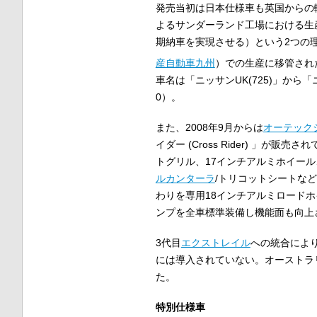
発売当初は日本仕様車も英国からの
よるサンダーランド工場における生
期納車を実現させる）という2つの理
産自動車九州
）での生産に移管され
車名は「ニッサンUK(725)」から「
0）。
また、2008年9月からは
オーテック
イダー (Cross Rider) 」が
トグリル、17インチアルミホイー
ルカンターラ
/トリコットシートな
わりを専用18インチアルミロードホ
ンプを全車標準装備し機能面も向上
3代目
エクストレイル
への統合によ
には導入されていない。オーストラ
た。
特別仕様車