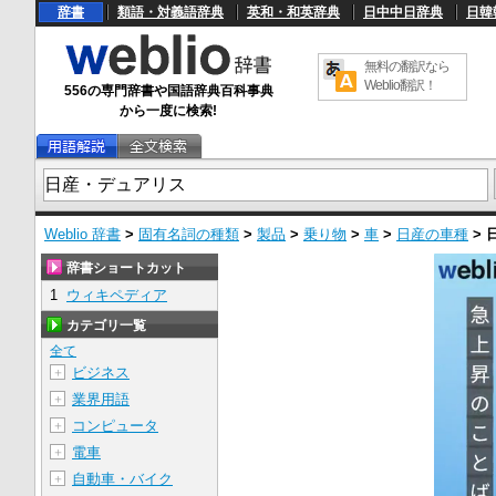
辞書
類語・対義語辞典
英和・和英辞典
日中中日辞典
日韓
無料の翻訳なら
Weblio翻訳！
556の専門辞書や国語辞典百科事典
から一度に検索!
Weblio 辞書
>
固有名詞の種類
>
製品
>
乗り物
>
車
>
日産の車種
>
辞書ショートカット
1
ウィキペディア
カテゴリ一覧
全て
ビジネス
＋
業界用語
＋
コンピュータ
＋
電車
＋
自動車・バイク
＋