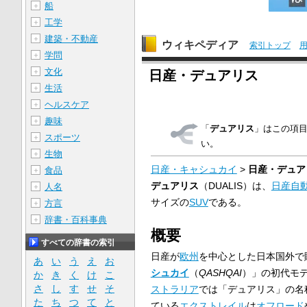
船
＋
工学
＋
建築・不動産
＋
ウィキペディア
索引トップ
学問
＋
文化
＋
日産・デュアリス
生活
＋
ヘルスケア
＋
趣味
＋
「
デュアリス
」はこの項
スポーツ
＋
い。
生物
＋
日産・キャシュカイ
>
日産・デュア
食品
＋
デュアリス
（DUALIS）は、
日産自
人名
＋
サイズの
SUV
である。
方言
＋
辞書・百科事典
＋
概要
すべての辞書の索引
日産が
欧州
を中心とした日本国外で
あ
い
う
え
お
シュカイ
（
QASHQAI
）」の初代モ
か
き
く
け
こ
さ
し
す
せ
そ
ストラリア
では「デュアリス」の名
た
ち
つ
て
と
ている
エクストレイル
は
オフロード