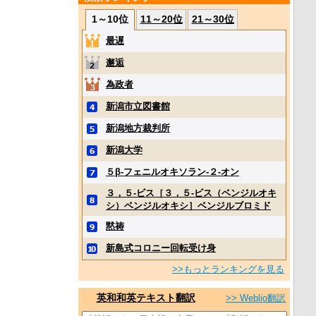
1～10位
11～20位
21～30位
最遅
邂逅
為政者
新潟市立図書館
新潟地方裁判所
新潟大学
５β‐フェニルオキソラン‐２‐オン
３，５‐ビス［３，５‐ビス（ベンジルオキ
シ）ベンジルオキシ］ベンジルブロミド
黙祷
新島式コロニー回転受け身
>>もっとランキングを見る
英和和英テキスト翻訳
>> Weblio翻訳