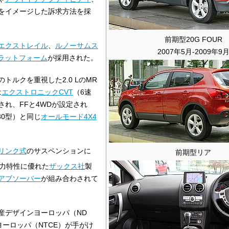
をイメージした訴求方法を採
前期型20G FOUR
エクストレイル
、
ルノーサムス
2007年5月-2009年9
ラットフォーム
が採用された。
ルクを重視した2.0 LのMR
は
エクストロニックCVT
（6速
れ、FFと4WDが設定され
30型）と同じ
オールモード4X4
リンク式
のサスペンションに
前期型リア
力特性に優れた
ザックス社
製
アブソーバー
が組み合わされて
産デザインヨーロッパ（ND
ーロッパ（NTCE）が手がけ