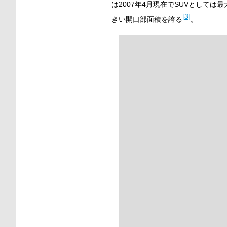
は2007年4月現在でSUVとしては
[
3
]
きい開口部面積を誇る
。