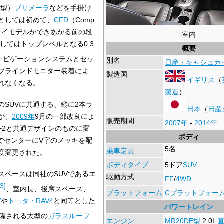
2型）
プリメーラ
などを手掛け
としては初めて、
CFD
（Comp
）解析をクレイモデルができあがる前の段
室内
してはトップレベルとなる0.3
概要
ナビゲーションシステムとセッ
別名
日産・キャシュカ
ブラインドモニター装着によ
製造国
イギリス
（
れなくなる。
製造
）
SUVに共通する、縦に2本ラ
日本
（
日産
が、
2009年
9月の一部改良によ
販売期間
2007年
-
2014年
+2と共通デザインのものに変
ボディ
でセンターにV字のメッキを配
5名
乗車定員
度変更された。
ボディタイプ
5ドア
SUV
スペースは同社のSUVであるエ
駆動方式
FF
/
4WD
3
]
、室内長、後席スペース、
プラットフォーム
Cプラットフォー
V
や
トヨタ・RAV4
と同等とした
パワートレイン
備される大型の
ガラスルーフ
エンジン
MR20DE型
2.0L
直