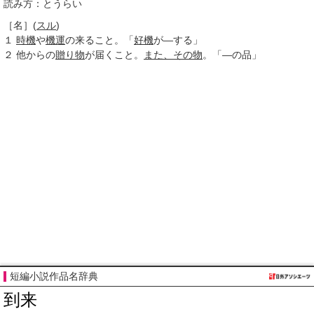
読み方：とうらい
［名］
(
スル
)
１
時機
や
機運
の来ること。「
好機
が―する」
２
他からの
贈り物
が届くこと。
また、
その物
。「―の品」
短編小説作品名辞典
到来