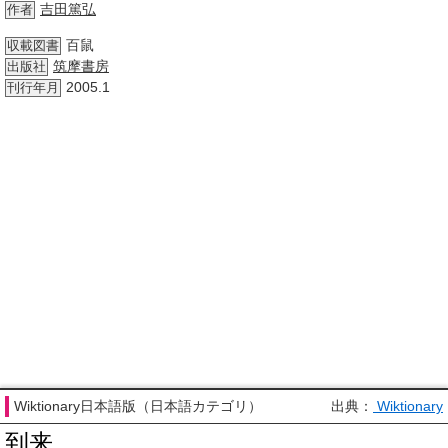
吉田篤弘
作者
百鼠
収載図書
筑摩書房
出版社
2005.1
刊行年月
Wiktionary日本語版（日本語カテゴリ）
出典：
Wiktionary
到来