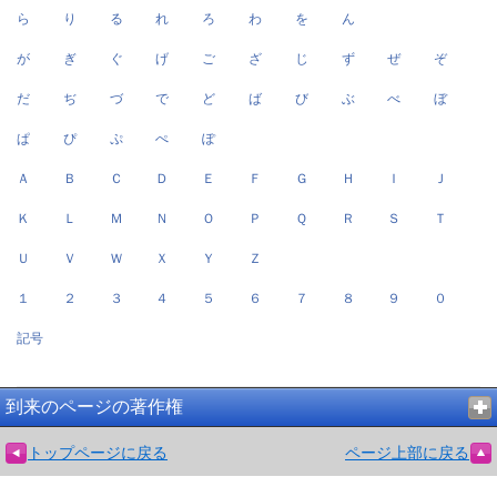
ら
り
る
れ
ろ
わ
を
ん
が
ぎ
ぐ
げ
ご
ざ
じ
ず
ぜ
ぞ
だ
ぢ
づ
で
ど
ば
び
ぶ
べ
ぼ
ぱ
ぴ
ぷ
ぺ
ぽ
Ａ
Ｂ
Ｃ
Ｄ
Ｅ
Ｆ
Ｇ
Ｈ
Ｉ
Ｊ
Ｋ
Ｌ
Ｍ
Ｎ
Ｏ
Ｐ
Ｑ
Ｒ
Ｓ
Ｔ
Ｕ
Ｖ
Ｗ
Ｘ
Ｙ
Ｚ
１
２
３
４
５
６
７
８
９
０
記号
到来のページの著作権
トップページに戻る
ページ上部に戻る