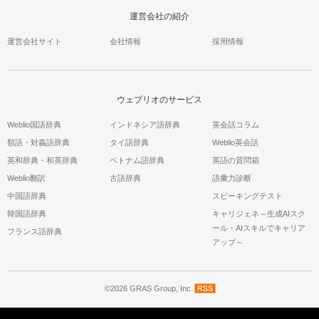
運営会社の紹介
運営会社サイト
会社情報
採用情報
ウェブリオのサービス
Weblio国語辞典
インドネシア語辞典
英会話コラム
類語・対義語辞典
タイ語辞典
Weblio英会話
英和辞典・和英辞典
ベトナム語辞典
英語の質問箱
Weblio翻訳
古語辞典
語彙力診断
中国語辞典
スピーキングテスト
韓国語辞典
キャリジェネ～生成AIスク
ール・AIスキルでキャリア
フランス語辞典
アップ～
©2026 GRAS Group, Inc.