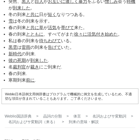
突然、
黒人
と
白人
が
お互いに
激しく
暴力
をふるい
憎しみ
会う
時機
が
到来した
。
冬の到来
と共に
日が
短く
なりつつある。
雪
は冬の到来を示す。
春の到来
と共に
草
が
活気
を
帯びて
来た。
春の到来
とともに
、すべてがまた
徐々に
活気付き
始めた
。
私は春の到来を
待ちわびて
いる。
黒雲
は
雷雨
の到来を
告げて
いた。
新時代
の到来.
彼の
死期
が
到来した
.
名
裁判官
が
裁き
にご到来だ.
春の到来.
寒期到来
前に
.
Weblio日本語例文用例辞書はプログラムで機械的に例文を生成しているため、不適
切な項目が含まれていることもあります。ご了承くださいませ。
Weblio国語辞典
>
品詞の分類
>
体言
>
名詞およびサ変動詞
>
名詞およびサ変動詞（来る）
>
到来
の意味・解説