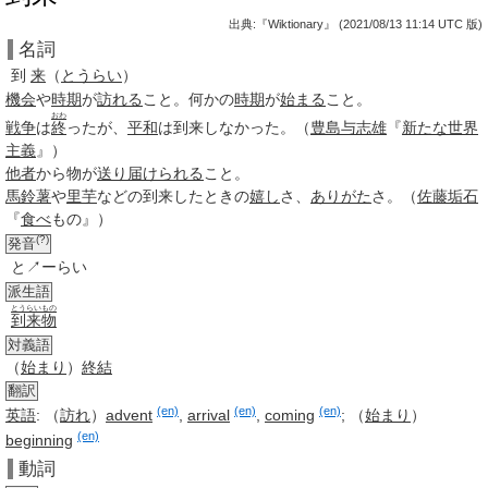
出典:『Wiktionary』 (2021/08/13 11:14 UTC 版)
名詞
到
来
（
とうらい
）
機会
や
時期
が
訪れる
こと。何かの
時期
が
始まる
こと。
おわ
戦争
は
終
ったが、
平和
は
到来
しなかった。（
豊島与志雄
『
新たな
世界
主義
』）
他者
から物が
送り届けられる
こと。
馬鈴薯
や
里芋
などの
到来
したときの
嬉し
さ、
ありがた
さ。（
佐藤垢石
『
食べ
もの』）
(?)
発音
と↗ーらい
派生語
とうらいもの
到来物
対義語
（
始まり
）
終結
翻訳
(en)
(en)
(en)
英語
: （
訪れ
）
advent
,
arrival
,
coming
; （
始まり
）
(en)
beginning
動詞