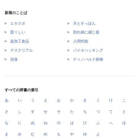
新着のことば
エキスポ
月とすっぽん
図々しい
割れ鍋に綴じ蓋
超加工食品
人間性能
テスクリアル
バイオハッキング
頭身
ディノバルド亜種
すべての辞書の索引
あ
い
う
え
お
か
き
く
け
こ
さ
し
す
せ
そ
た
ち
つ
て
と
な
に
ぬ
ね
の
は
ひ
ふ
へ
ほ
ま
み
む
め
も
や
ゆ
よ