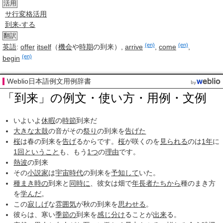
活用
サ行変格活用
到来-する
翻訳
(en)
(en)
英語
:
offer
itself
（
機会
や
時期
の到来）,
arrive
,
come
,
(en)
begin
Weblio日本語例文用例辞書
「到来」の例文・使い方・用例・文例
いよいよ
休暇
の
時節
到来だ
大きな
太鼓
の音がその
祭り
の到来を
告げた
桜
は春の到来を
告げ
るからです。
桜
が咲くのを
見られる
のは
1年
に
1回
ということ
も、もう
1つ
の
理由
です。
熱波
の到来
その
小説家
は
宇宙
時代
の到来を
予知して
いた。
種まき
時の
到来と
同時に
、彼女は畑で
年長者
たちから
種のまき方
を
学んだ
。
この
寂しげ
な
雰囲気
が秋の到来を
思わせる
。
彼らは、寒い
季節の
到来を
感じ
分け
ることが
出来
る。