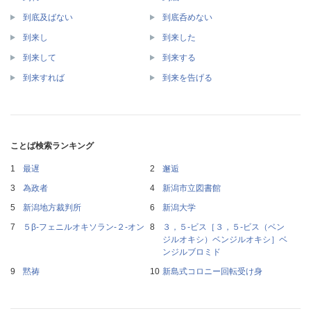
到底及ばない
到底呑めない
到来し
到来した
到来して
到来する
到来すれば
到来を告げる
ことば検索ランキング
最遅
邂逅
為政者
新潟市立図書館
新潟地方裁判所
新潟大学
５β‐フェニルオキソラン‐２‐オン
３，５‐ビス［３，５‐ビス（ベン
ジルオキシ）ベンジルオキシ］ベ
ンジルブロミド
黙祷
新島式コロニー回転受け身