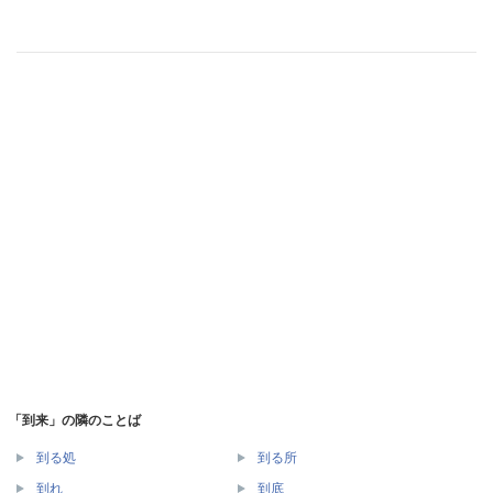
「到来」の隣のことば
到る処
到る所
到れ
到底