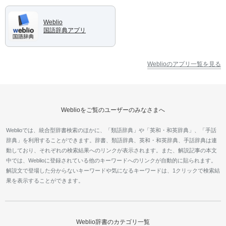
Weblio
国語辞典アプリ
Weblioのアプリ一覧を見る
Weblioをご覧のユーザーのみなさまへ
Weblioでは、統合型辞書検索のほかに、「類語辞典」や「英和・和英辞典」、「手話
辞典」を利用することができます。辞書、類語辞典、英和・和英辞典、手話辞典は連
動しており、それぞれの検索結果へのリンクが表示されます。また、解説記事の本文
中では、Weblioに登録されている他のキーワードへのリンクが自動的に貼られます。
解説文で登場した分からないキーワードや気になるキーワードは、1クリックで検索結
果を表示することができます。
Weblio辞書のカテゴリ一覧