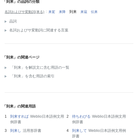
「到来」の品詞の分類
到来
名詞およびサ変動詞(来る)
来駕
来降
来寇
伝来
品詞
名詞およびサ変動詞に関連する言葉
「到来」の関連ページ
「到来」を解説文に含む用語の一覧
「到来」を含む用語の索引
「到来」の関連用語
到来すれば
Weblio日本語例文用
待ちわびる
Weblio日本語例文用
例辞書
例辞書
到来し
活用形辞書
到来して
Weblio日本語例文用例
辞書