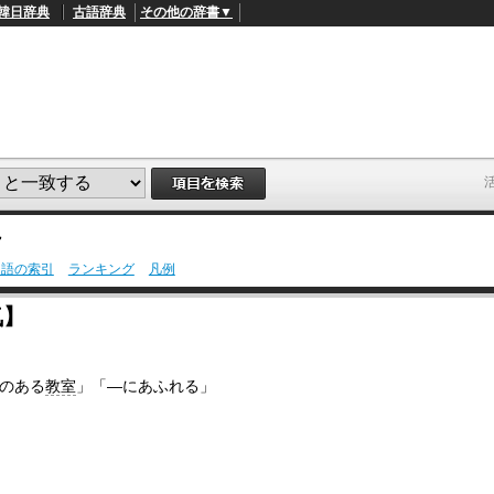
韓日辞典
古語辞典
その他の辞書▼
説
用語の索引
ランキング
凡例
L
/
o
気】
a
d
e
d
のある
教室
」「―にあふれる」
:
5
3
.
5
7
%