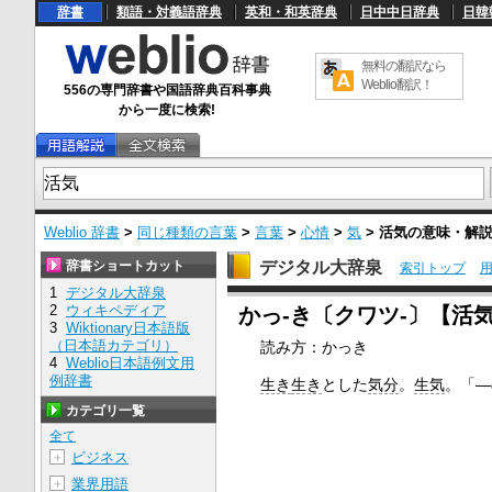
辞書
類語・対義語辞典
英和・和英辞典
日中中日辞典
日韓
無料の翻訳なら
Weblio翻訳！
556の専門辞書や国語辞典百科事典
から一度に検索!
Weblio 辞書
>
同じ種類の言葉
>
言葉
>
心情
>
気
>
活気
の意味・解
辞書ショートカット
デジタル大辞泉
索引トップ
1
デジタル大辞泉
U
2
ウィキペディア
かっ‐き〔クワツ‐〕【活
n
3
Wiktionary日本語版
m
（日本語カテゴリ）
読み方：かっき
u
4
Weblio日本語例文用
t
e
例辞書
生き
生き
とした
気分
。
生気
。「―
カテゴリ一覧
全て
ビジネス
＋
業界用語
＋