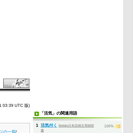
3:39 UTC 版)
「活気」の関連用語
1
活気付く
Weblio日本語例文用例辞
|
|
|
|
|
100%
書
ジの一覧
/