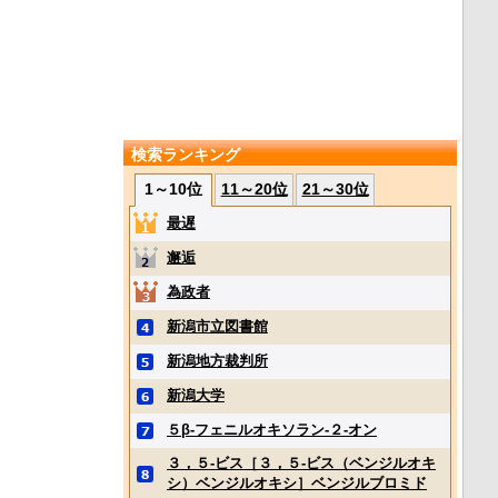
検索ランキング
1～10位
11～20位
21～30位
最遅
邂逅
為政者
新潟市立図書館
新潟地方裁判所
新潟大学
５β‐フェニルオキソラン‐２‐オン
３，５‐ビス［３，５‐ビス（ベンジルオキ
シ）ベンジルオキシ］ベンジルブロミド