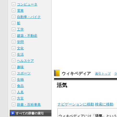
コンピュータ
＋
電車
＋
自動車・バイク
＋
船
＋
工学
＋
建築・不動産
＋
学問
＋
文化
＋
生活
＋
ヘルスケア
＋
趣味
＋
ウィキペディア
スポーツ
＋
索引トップ
生物
＋
活気
食品
＋
人名
＋
方言
＋
ナビゲーションに移動
検索に移動
辞書・百科事典
＋
すべての辞書の索引
ウィキペディアには「
活気
」という