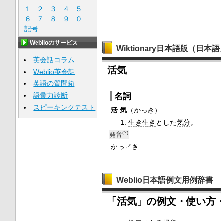
１
２
３
４
５
６
７
８
９
０
記号
Weblioのサービス
Wiktionary日本語版（日
英会話コラム
活気
Weblio英会話
英語の質問箱
名詞
語彙力診断
スピーキングテスト
活
気
（
かっき
）
生き生き
とした
気分
。
(?)
発音
かっ↗き
Weblio日本語例文用例辞書
「活気」の例文・使い方