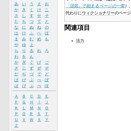
あ
い
う
え
お
「活気」で始まるページの一覧
）
か
き
く
け
こ
代わりに
ウィクショナリー
のページ
さ
し
す
せ
そ
た
ち
つ
て
と
関連項目
な
に
ぬ
ね
の
は
ひ
ふ
へ
ほ
ま
み
む
め
も
活力
や
ゆ
よ
ら
り
る
れ
ろ
わ
を
ん
が
ぎ
ぐ
げ
ご
ざ
じ
ず
ぜ
ぞ
だ
ぢ
づ
で
ど
ば
び
ぶ
べ
ぼ
ぱ
ぴ
ぷ
ぺ
ぽ
Ａ
Ｂ
Ｃ
Ｄ
Ｅ
Ｆ
Ｇ
Ｈ
Ｉ
Ｊ
Ｋ
Ｌ
Ｍ
Ｎ
Ｏ
Ｐ
Ｑ
Ｒ
Ｓ
Ｔ
Ｕ
Ｖ
Ｗ
Ｘ
Ｙ
Ｚ