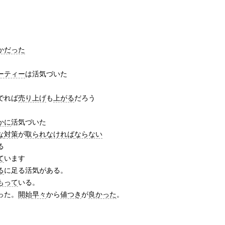
かだった
ーティー
は活気づいた
でれば
売り上げ
も
上がる
だろう
かに
活気づいた
な
対策
が
取られ
なければ
ならない
る
て
います
る
に足る活気がある。
もって
いる。
った。
開始
早々
から
値つき
が
良かった
。