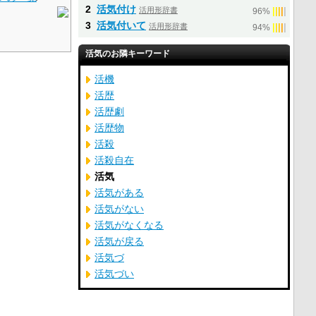
2
活気付け
活用形辞書
|
|
|
|
|
96%
3
活気付いて
活用形辞書
|
|
|
|
|
94%
活気のお隣キーワード
活機
活歴
活歴劇
活歴物
活殺
活殺自在
活気
活気がある
活気がない
活気がなくなる
活気が戻る
活気づ
活気づい