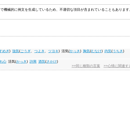
グラムで機械的に例文を生成しているため、不適切な項目が含まれていることもありま
すめぎ
)
強気
(
ごうぎ
、
つよき
、
ツヨキ
)
活気
(
かっき
)
胸気
(
むなけ
)
内気
(
うちき
)
れ心
活気
(
かっき
)
詩興
酒気
(
さかけ
)
>>同じ種類の言葉
>>心情に関連す