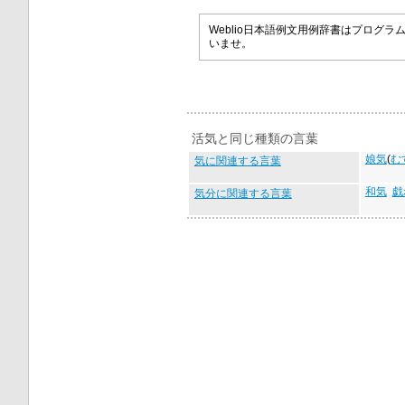
Weblio日本語例文用例辞書はプロ
いませ。
活気と同じ種類の言葉
娘気
(
む
気に関連する言葉
和気
戯
気分に関連する言葉