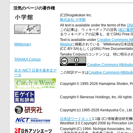
活気のページの著作権
(C)Shogakukan Inc.
株式会社 小学館
All text is available under the terms of the
GNU
この記事は、ウィキペディアの活気
(改訂履歴
るウィキペディアの記事も、全てGNU Free Doc
Text is available under
Creative Commons Att
Wiktionary
Weblio
に掲載されている「Wiktionary日本語
(CC-BY-SA)もしくはGNU Free Docume
Tanaka Corpusのコンテンツは、特に
TANAKA Corpus
Creative Commons Attributio
京大-NICT 日英中基本文デ
この対訳データは
Creative Commons Attributi
ータ
Copyright © 1995-2026 Hamajima Shoten, Publ
Copyright © Benesse Holdings, Inc. All rights
Copyright (c) 1995-2026 Kenkyusha Co., Ltd. A
日本語ワードネット
1.1版 (C) 情報通信研究機構
WordNet 3.0 Copyright 2006 by Princeton Unive
Copyright (C) 1994- Nichigai Associates, Inc., 