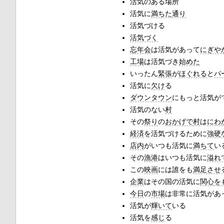
活気のある場所
活気に
満ちた
通り
活気づける
活気づく
忘年会
は活気があって
にぎや
工場
は活気づき
始めた
いったん
緊張
が
ほぐれる
と
パ
活気に
欠け
る
ダウンタウン
にもっと活気が
活気のない
村
その
祭り
の
おかげで
村
は
にわ
経済
を活気づけるために
強硬
店内
がいつも活気に
満ちて
い
その
漁港
はいつも活気に
溢れ
この
映画
には誰をも
満足させ
企業
はその国の活気に
関心
を
今日
の
市場
は非常に活気があ
活気が
輝いて
いる
活気を
感じ
る