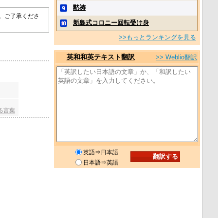
黙祷
す。ご了承くださ
新島式コロニー回転受け身
>>もっとランキングを見る
英和和英テキスト翻訳
>> Weblio翻訳
る言葉
英語⇒日本語
日本語⇒英語