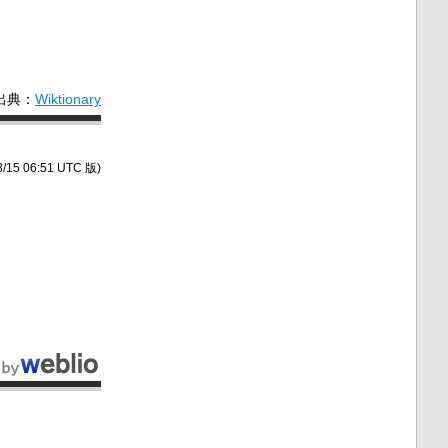
出典：
Wiktionary
/15 06:51 UTC 版)