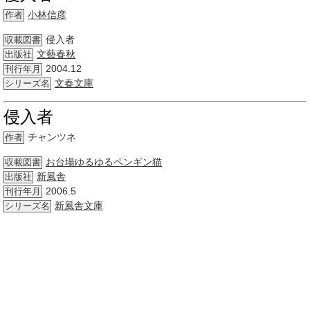
小林信彦
作者
侵入者
収載図書
文藝春秋
出版社
2004.12
刊行年月
文春文庫
シリーズ名
侵入者
チャンツネ
作者
お台場
ゆるゆる
ペンギン
猫
収載図書
新風舎
出版社
2006.5
刊行年月
新風舎
文庫
シリーズ名