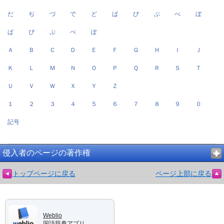
だ
ぢ
づ
で
ど
ば
び
ぶ
べ
ぼ
ぱ
ぴ
ぷ
ぺ
ぽ
Ａ
Ｂ
Ｃ
Ｄ
Ｅ
Ｆ
Ｇ
Ｈ
Ｉ
Ｊ
Ｋ
Ｌ
Ｍ
Ｎ
Ｏ
Ｐ
Ｑ
Ｒ
Ｓ
Ｔ
Ｕ
Ｖ
Ｗ
Ｘ
Ｙ
Ｚ
１
２
３
４
５
６
７
８
９
０
記号
侵入者のページの著作権
トップページに戻る
ページ上部に戻る
Weblio
国語辞典アプリ