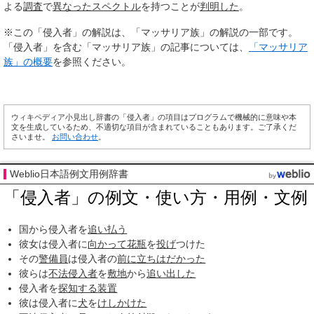
よる
調査
で
異なった
スペクトル
を持つことが
判明した
。
※この「侵入者」の解説は、「マッサリア族」の解説の一部です。
「侵入者」を含む「マッサリア族」の記事については、
「マッサリア
族」の概要
を参照ください。
ウィキペディア小見出し辞書の「侵入者」の項目はプログラムで機械的に意味や本
文を生成しているため、不適切な項目が含まれていることもあります。ご了承くだ
さいませ。
お問い合わせ
。
Weblio日本語例文用例辞書
「侵入者」の例文・使い方・用例・文例
国から侵入者を
追い払う
彼女は侵入者に
向かって
花瓶
を
投げ
つけた
その
警備員
は侵入者の
前に
立ちはだかった
彼らは
不法侵入者
を
敷地
から
追い出した
侵入者を
探知する
装置
彼は侵入者に
犬
を
けしかけた