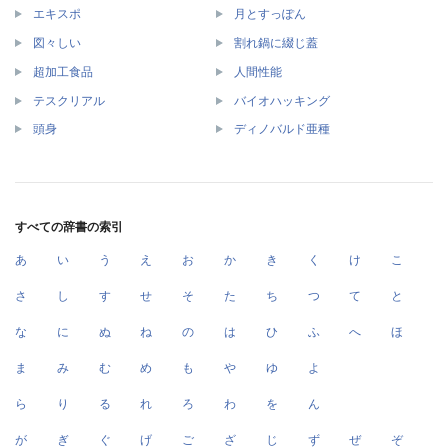
エキスポ
月とすっぽん
図々しい
割れ鍋に綴じ蓋
超加工食品
人間性能
テスクリアル
バイオハッキング
頭身
ディノバルド亜種
すべての辞書の索引
あ
い
う
え
お
か
き
く
け
こ
さ
し
す
せ
そ
た
ち
つ
て
と
な
に
ぬ
ね
の
は
ひ
ふ
へ
ほ
ま
み
む
め
も
や
ゆ
よ
ら
り
る
れ
ろ
わ
を
ん
が
ぎ
ぐ
げ
ご
ざ
じ
ず
ぜ
ぞ