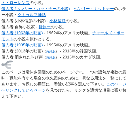
ト・ローレンス
の小説。
侵入者 (ヘンリー・カットナーの小説)
-
ヘンリー・カットナー
のホラ
ー小説・
クトゥルフ神話
侵入者 (小林信彦の小説) -
小林信彦
の小説。
侵入者 自称小説家 -
折原一
の小説。
侵入者 (1962年の映画)
- 1962年のアメリカ映画。
チャールズ・ボー
モント
の小説を原作とする。
侵入者 (1995年の映画)
- 1995年のアメリカ映画。
侵入者 (2013年の映画)
- 2013年の韓国映画。
（
英語版
）
侵入者 消された叫び声
- 2015年のカナダ映画。
（
英語版
）
このページは
曖昧さ回避のためのページ
です。一つの語句が複数の意
味・職能を有する場合の水先案内のために、異なる用法を一覧にして
あります。お探しの用語に一番近い記事を選んで下さい。
このページ
へリンクしているページ
を見つけたら、リンクを適切な項目に張り替
えて下さい。