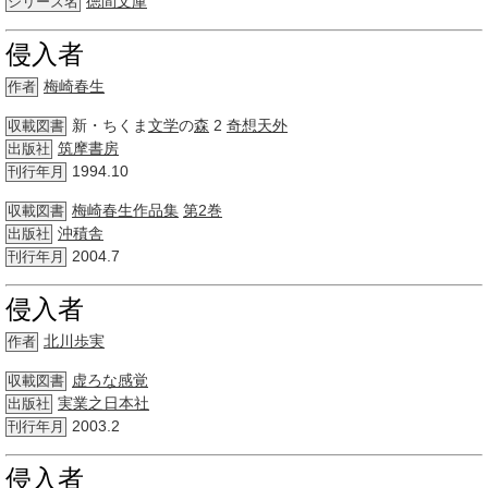
徳間文庫
シリーズ名
侵入者
梅崎春生
作者
新・ちくま
文学
の
森
2
奇想天外
収載図書
筑摩書房
出版社
1994.10
刊行年月
梅崎春生
作品集
第2巻
収載図書
沖積舎
出版社
2004.7
刊行年月
侵入者
北川歩実
作者
虚ろな
感覚
収載図書
実業之日本社
出版社
2003.2
刊行年月
侵入者