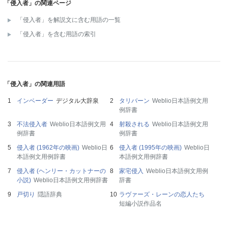
「侵入者」の関連ページ
「侵入者」を解説文に含む用語の一覧
「侵入者」を含む用語の索引
「侵入者」の関連用語
インベーダー
デジタル大辞泉
タリバーン
Weblio日本語例文用
例辞書
不法侵入者
Weblio日本語例文用
射殺される
Weblio日本語例文用
例辞書
例辞書
侵入者 (1962年の映画)
Weblio日
侵入者 (1995年の映画)
Weblio日
本語例文用例辞書
本語例文用例辞書
侵入者 (ヘンリー・カットナーの
家宅侵入
Weblio日本語例文用例
小説)
Weblio日本語例文用例辞書
辞書
戸切り
隠語辞典
ラヴァーズ・レーンの恋人たち
短編小説作品名