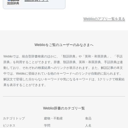
Weblioのアプリ一覧を見る
Weblioをご覧のユーザーのみなさまへ
Weblioでは、統合型辞書検索のほかに、「類語辞典」や「英和・和英辞典」、「手話
辞典」を利用することができます。辞書、類語辞典、英和・和英辞典、手話辞典は連
動しており、それぞれの検索結果へのリンクが表示されます。また、解説記事の本文
中では、Weblioに登録されている他のキーワードへのリンクが自動的に貼られます。
解説文で登場した分からないキーワードや気になるキーワードは、1クリックで検索結
果を表示することができます。
Weblio辞書のカテゴリ一覧
カテゴリトップ
建物・不動産
食品
ビジネス
学問
人名