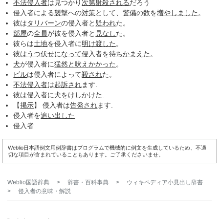
不法侵入者
は見つかり
次第
射殺される
だろう
侵入者による
襲撃
への
対策
として、
警備
の数を
増やしました
。
彼は
タリバーン
の侵入者と
疑われ
た。
部屋
の
全員
が彼を侵入者と
見なし
た。
彼らは
土地
を侵入者に
明け渡した
。
彼は
うつ伏せ
になって
侵入者を
待ち
かまえた
。
犬
が侵入者に
猛然と
吠え
かかった
。
ビル
は侵入者によって
殺され
た。
不法侵入者
は
起訴され
ます.
彼は侵入者に
犬
を
けしかけた
.
【
掲示
】 侵入者は
告発され
ます.
侵入者を
追い出した
侵入者
Weblio日本語例文用例辞書はプログラムで機械的に例文を生成しているため、不適
切な項目が含まれていることもあります。ご了承くださいませ。
Weblio国語辞典
>
辞書・百科事典
>
ウィキペディア小見出し辞書
>
侵入者
の意味・解説