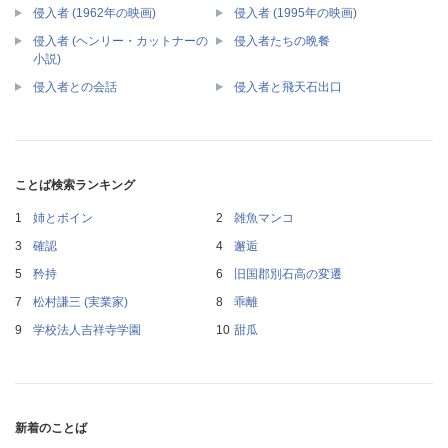
侵入者 (1962年の映画)
侵入者 (1995年の映画)
侵入者 (ヘンリー・カットナーの
侵入者たちの晩餐
小説)
侵入者との会話
侵入者と飛天石出口
ことば検索ランキング
姉とボイン
雑魚マンコ
確認
邂逅
矜持
旧国郡別石高の変遷
松村謙三 (実業家)
乖離
学校法人吉祥寺学園
甜瓜
新着のことば