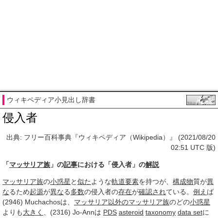
ウィキペディア小見出し辞書
侵入者
出典: フリー百科事典『ウィキペディア（Wikipedia）』 (2021/08/20
02:51 UTC 版)
「
マッサリア族
」の
記事
における「侵入者」の
解説
マッサリア族
の
小惑星
と
似た
ような
軌道要素
を持つが、
構成物
質が
異
な
るため
起源
が
異な
る
多数
の侵入者の
存在
が
確認され
ている。
例え
ば
(2946) Muchachosは、
マッサリア
以外の
マッサリア族
のどの
小惑星
よりも
大きく
、(2316) Jo-Annは
PDS
asteroid
taxonomy
data set
に