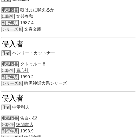
狼
は
月に吠える
か
収載図書
文芸春秋
出版社
1987.4
刊行年月
文春文庫
シリーズ名
侵入者
ヘンリー・カットナー
作者
クトゥルー
8
収載図書
青心社
出版社
1990.2
刊行年月
暗黒神話
大系
シリーズ
シリーズ名
侵入者
中堂
利夫
作者
告白
小説
収載図書
徳間書店
出版社
1993.9
刊行年月