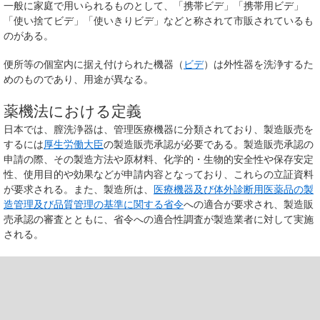
一般に家庭で用いられるものとして、「携帯ビデ」「携帯用ビデ」
「使い捨てビデ」「使いきりビデ」などと称されて市販されているも
のがある。
便所等の個室内に据え付けられた機器（
ビデ
）は外性器を洗浄するた
めのものであり、用途が異なる。
薬機法における定義
日本では、膣洗浄器は、管理医療機器に分類されており、製造販売を
するには
厚生労働大臣
の製造販売承認が必要である。製造販売承認の
申請の際、その製造方法や原材料、化学的・生物的安全性や保存安定
性、使用目的や効果などが申請内容となっており、これらの立証資料
が要求される。また、製造所は、
医療機器及び体外診断用医薬品の製
造管理及び品質管理の基準に関する省令
への適合が要求され、製造販
売承認の審査とともに、省令への適合性調査が製造業者に対して実施
される。