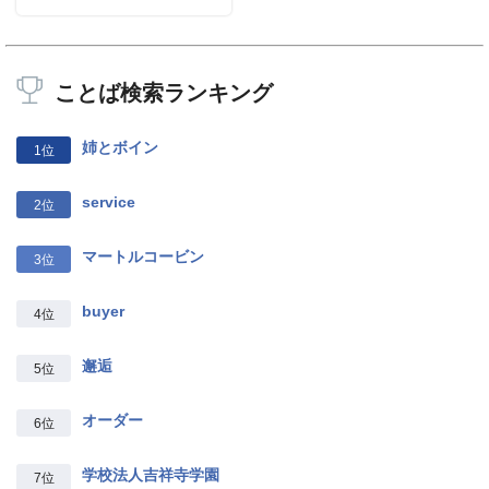
ことば検索ランキング
姉とボイン
1位
service
2位
マートルコービン
3位
buyer
4位
邂逅
5位
オーダー
6位
学校法人吉祥寺学園
7位