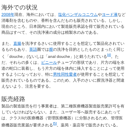
海外での状況
2008年
現在、海外においては、
塩化ベンザルコニウム
や
ヨード液
など
消毒剤を含むものや、香料を含んだものも販売されている。しかし、
現在のところ、日本国内において製造販売承認を得て販売されている
商品はすべて、その洗浄液の成分は精製水のみである。
また、
直腸
を洗浄するさいに使用することを想定して製品化されてい
るものもあり、
英語
圏では
膣
の洗浄を目的としたものとまったく同じ
[
4
]
く「douche」(ないしは「anal douche」)と銘うたれている
。た
だ、それらの多くは、
ビニール
チューブの形状であり、片方の端を水
道の蛇口に装着し、もう片方の端を体内に挿入することによって使用
するようになっており、特に
男性
同性愛者
が使用することを想定して
販売されているものである。このため、入手のさいに膣洗浄器と間違
えないよう、注意を要する。
販売経路
製品の製造販売を行う事業者は、第二種医療機器製造販売業許可を有
していなければならない。また、ユーザー等へ販売するにあたって
は、クラスIIの医療機器（管理医療機器）に分類されるため、管理医
[
5
]
療機器販売業届が要求される
。薬局・薬店等で販売されている。