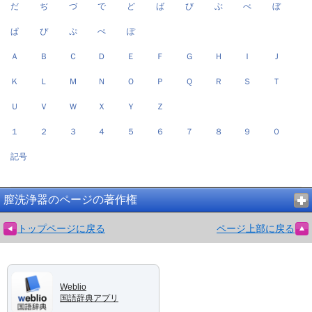
だ
ぢ
づ
で
ど
ば
び
ぶ
べ
ぼ
ぱ
ぴ
ぷ
ぺ
ぽ
Ａ
Ｂ
Ｃ
Ｄ
Ｅ
Ｆ
Ｇ
Ｈ
Ｉ
Ｊ
Ｋ
Ｌ
Ｍ
Ｎ
Ｏ
Ｐ
Ｑ
Ｒ
Ｓ
Ｔ
Ｕ
Ｖ
Ｗ
Ｘ
Ｙ
Ｚ
１
２
３
４
５
６
７
８
９
０
記号
膣洗浄器のページの著作権
トップページに戻る
ページ上部に戻る
Weblio
国語辞典アプリ