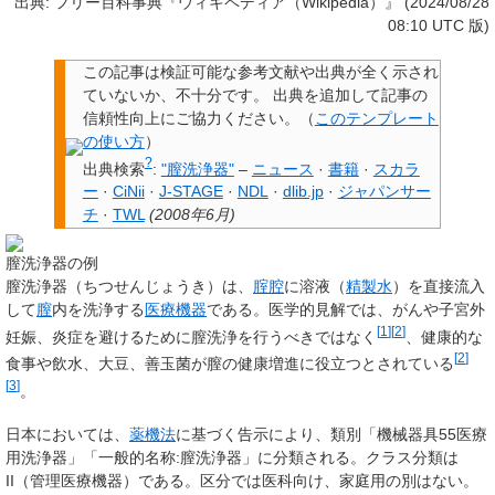
出典: フリー百科事典『ウィキペディア（Wikipedia）』 (2024/08/28
08:10 UTC 版)
この記事は検証可能な参考文献や出典が全く示され
ていないか、不十分です。
出典を追加して記事の
信頼性向上にご協力ください。
（
このテンプレート
の使い方
）
?
出典検索
:
"膣洗浄器"
–
ニュース
·
書籍
·
スカラ
ー
·
CiNii
·
J-STAGE
·
NDL
·
dlib.jp
·
ジャパンサー
チ
·
TWL
(
2008年6月
)
膣洗浄器の例
膣洗浄器
（ちつせんじょうき）は、
腟腔
に溶液（
精製水
）を直接流入
して
膣
内を洗浄する
医療機器
である。医学的見解では、がんや子宮外
[
1
]
[
2
]
妊娠、炎症を避けるために膣洗浄を行うべきではなく
、健康的な
[
2
]
食事や飲水、大豆、善玉菌が膣の健康増進に役立つとされている
[
3
]
。
日本においては、
薬機法
に基づく告示により、類別「機械器具55医療
用洗浄器」「一般的名称:膣洗浄器」に分類される。クラス分類は
II（管理医療機器）である。区分では医科向け、家庭用の別はない。