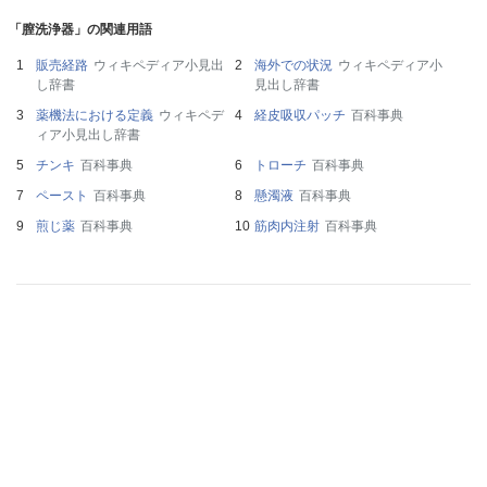
「膣洗浄器」の関連用語
販売経路
ウィキペディア小見出
海外での状況
ウィキペディア小
し辞書
見出し辞書
薬機法における定義
ウィキペデ
経皮吸収パッチ
百科事典
ィア小見出し辞書
チンキ
百科事典
トローチ
百科事典
ペースト
百科事典
懸濁液
百科事典
煎じ薬
百科事典
筋肉内注射
百科事典