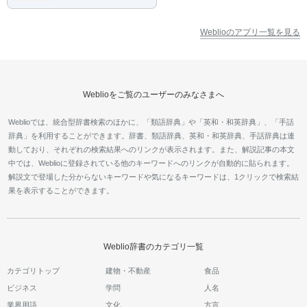
Weblioのアプリ一覧を見る
Weblioをご覧のユーザーのみなさまへ
Weblioでは、統合型辞書検索のほかに、「類語辞典」や「英和・和英辞典」、「手話
辞典」を利用することができます。辞書、類語辞典、英和・和英辞典、手話辞典は連
動しており、それぞれの検索結果へのリンクが表示されます。また、解説記事の本文
中では、Weblioに登録されている他のキーワードへのリンクが自動的に貼られます。
解説文で登場した分からないキーワードや気になるキーワードは、1クリックで検索結
果を表示することができます。
Weblio辞書のカテゴリ一覧
カテゴリトップ
建物・不動産
食品
ビジネス
学問
人名
業界用語
文化
方言