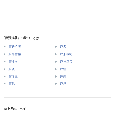
「膣洗浄器」の隣のことば
膣分泌液
膣垢
膣外射精
膣形成術
膣性交
膣排気音
膣炎
膣痙
膣痙攣
膣癌
膣脱
膣鏡
急上昇のことば