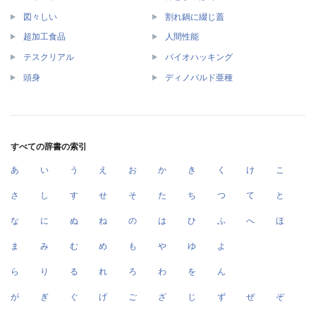
図々しい
割れ鍋に綴じ蓋
超加工食品
人間性能
テスクリアル
バイオハッキング
頭身
ディノバルド亜種
すべての辞書の索引
あ
い
う
え
お
か
き
く
け
こ
さ
し
す
せ
そ
た
ち
つ
て
と
な
に
ぬ
ね
の
は
ひ
ふ
へ
ほ
ま
み
む
め
も
や
ゆ
よ
ら
り
る
れ
ろ
わ
を
ん
が
ぎ
ぐ
げ
ご
ざ
じ
ず
ぜ
ぞ