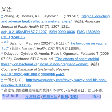
脚注
^
Zhang, J; Thomas, A G; Leybovich, E (1997-07).
“Vaginal douching
and adverse health effects: a meta-analysis.”
(英語).
American
Journal of Public Health
87
(7): 1207–1211.
doi
:
10.2105/AJPH.87.7.1207
.
ISSN
0090-0036
.
PMC
1380899
.
PMID
9240115
.
a
b
^
Salamon, Maureen (2024年6月1日). “
The lowdown on vaginal
TLC
” (英語).
Harvard Health
.
2024年5月24日
閲覧。
^
Oduyebo, Oyinlola O; Anorlu, Rose I; Ogunsola, Folasade T (2009-
07-08). Cochrane STI Group. ed.
“The effects of antimicrobial
therapy on bacterial vaginosis in non-pregnant women”
(英語).
Cochrane Database of Systematic Reviews
.
doi
:
10.1002/14651858.CD006055.pub2
.
^
一例として、
http://www.queerty.com/davey-wavey-and-his-anal-
douche-20100828/
^
高度管理医療機器等販売業許可を得ている事業者は、届出不要。
表
話
編
歴
[
表示
]
投与経路
(
投与方法
)/
剤形
/
製剤