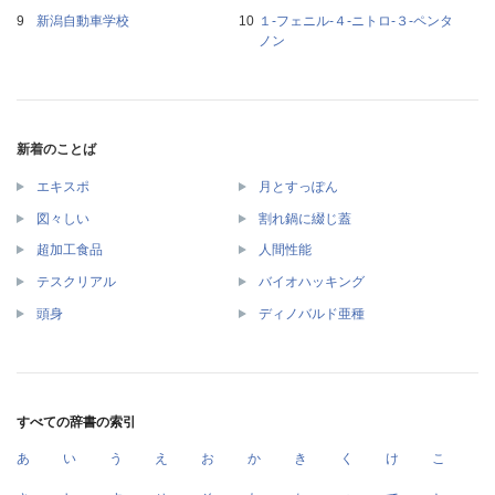
新潟自動車学校
１‐フェニル‐４‐ニトロ‐３‐ペンタ
ノン
新着のことば
エキスポ
月とすっぽん
図々しい
割れ鍋に綴じ蓋
超加工食品
人間性能
テスクリアル
バイオハッキング
頭身
ディノバルド亜種
すべての辞書の索引
あ
い
う
え
お
か
き
く
け
こ