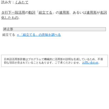
読み方：
くみたて
タ行
下一段活用
の
動詞
「
組立てる
」の
連用形
、あるいは
連用形
が
名詞
化
したもの
。
終止形
組立てる
» 「組立てる」の意味を調べる
日本語活用形辞書はプログラムで機械的に活用形や説明を生成しているため、不適
切な項目が含まれていることもあります。ご了承くださいませ。
お問い合わせ
。