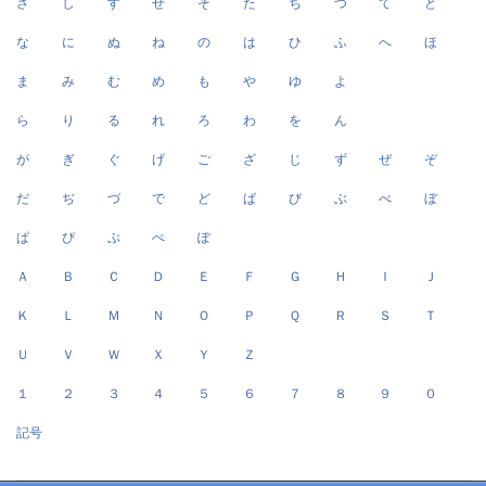
さ
し
す
せ
そ
た
ち
つ
て
と
な
に
ぬ
ね
の
は
ひ
ふ
へ
ほ
ま
み
む
め
も
や
ゆ
よ
ら
り
る
れ
ろ
わ
を
ん
が
ぎ
ぐ
げ
ご
ざ
じ
ず
ぜ
ぞ
だ
ぢ
づ
で
ど
ば
び
ぶ
べ
ぼ
ぱ
ぴ
ぷ
ぺ
ぽ
Ａ
Ｂ
Ｃ
Ｄ
Ｅ
Ｆ
Ｇ
Ｈ
Ｉ
Ｊ
Ｋ
Ｌ
Ｍ
Ｎ
Ｏ
Ｐ
Ｑ
Ｒ
Ｓ
Ｔ
Ｕ
Ｖ
Ｗ
Ｘ
Ｙ
Ｚ
１
２
３
４
５
６
７
８
９
０
記号