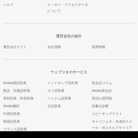
ヘルプ
クッキー・アクセスデータ
について
運営会社の紹介
運営会社サイト
会社情報
採用情報
ウェブリオのサービス
Weblio国語辞典
インドネシア語辞典
英会話コラム
類語・対義語辞典
タイ語辞典
Weblio英会話
英和辞典・和英辞典
ベトナム語辞典
英語の質問箱
Weblio翻訳
古語辞典
語彙力診断
中国語辞典
スピーキングテスト
韓国語辞典
キャリジェネ～生成AIスク
ール・AIスキルでキャリア
フランス語辞典
アップ～