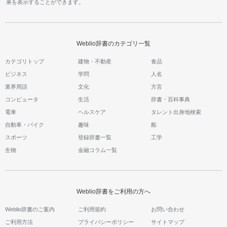
果を表示することができます。
Weblio辞書のカテゴリ一覧
カテゴリトップ
建物・不動産
食品
ビジネス
学問
人名
業界用語
文化
方言
コンピュータ
生活
辞書・百科事典
電車
ヘルスケア
タレント出身地検索
自動車・バイク
趣味
船
スポーツ
登録辞書一覧
工学
生物
金融コラム一覧
Weblio辞書をご利用の方へ
Weblio辞書のご案内
ご利用規約
お問い合わせ
ご利用方法
プライバシーポリシー
サイトマップ