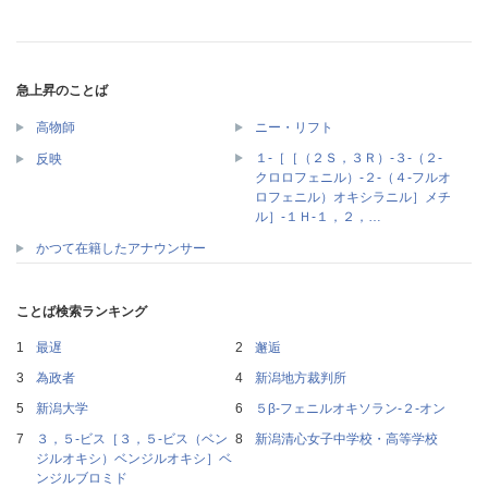
急上昇のことば
高物師
ニー・リフト
１‐［［（２Ｓ，３Ｒ）‐３‐（２‐
反映
クロロフェニル）‐２‐（４‐フルオ
ロフェニル）オキシラニル］メチ
ル］‐１Ｈ‐１，２，…
かつて在籍したアナウンサー
ことば検索ランキング
最遅
邂逅
為政者
新潟地方裁判所
新潟大学
５β‐フェニルオキソラン‐２‐オン
３，５‐ビス［３，５‐ビス（ベン
新潟清心女子中学校・高等学校
ジルオキシ）ベンジルオキシ］ベ
ンジルブロミド