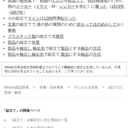
米国
の
発明者
で、
初期
の
ミシン
を
組立てて
、
特許権侵害
のために
他の
メーカー
（
イサク
・M・
シンガー
を含む）に
勝った
（
1819年
−
1867年
）
その組立て
ライン
は
12時
間運
転だった
文章
の組立てで,後の筋の展開のために
前もって
ほのめかして
おく
事柄
プラスチック製
の組立て式
模型
部品
の組立て
作業
部品
を
輸出し
,
輸出先
で組立て
製品
とする
輸出
の
方式
部品
を
輸出し
輸出先
で組立て,
製品
にする
輸出
の
方式
Weblio日本語例文用例辞書はプログラムで機械的に例文を生成しているため、不適
切な項目が含まれていることもあります。ご了承くださいませ。
Weblio国語辞典
>
辞書・百科事典
>
デジタル大辞泉
>
組立て
の
意味・解説
「組立て」の関連ページ
「組立て」を解説文に含む用語の一覧