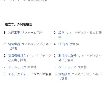
「組立て」を含む用語の索引
「組立て」の関連用語
鉄筋工事
リフォーム用語
級別
ウィキペディア小見出し辞
書
電気機器
ウィキペディア小見出
OE部品
大車林
し辞書
電気機器組立て
ウィキペディア
取得後の称号
ウィキペディア小
小見出し辞書
見出し辞書
オイルリング
大車林
シェルボディ
大車林
ストラクチャー
デジタル大辞泉
技能講習
ウィキペディア小見出
し辞書