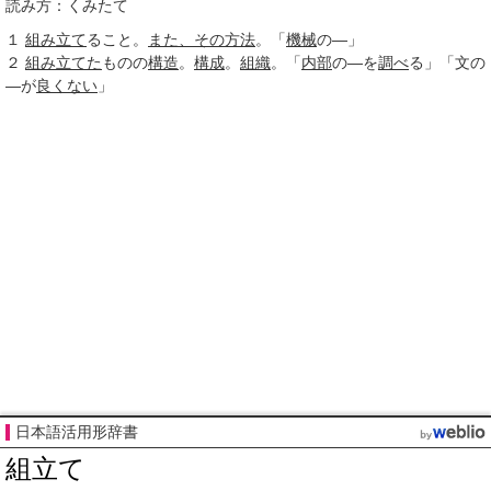
読み方：くみたて
１
組み立て
ること。
また、
その方法
。「
機械
の―」
２
組み立てた
ものの
構造
。
構成
。
組織
。「
内部
の―を
調べ
る」「文の
―が
良くない
」
日本語活用形辞書
組立て