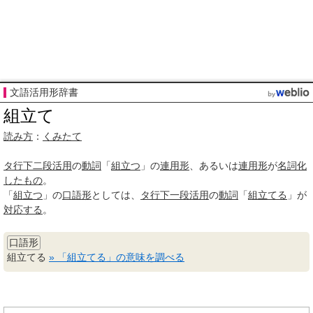
文語活用形辞書
組立て
読み方
：
くみたて
タ行
下二段活用
の
動詞
「
組立つ
」の
連用形
、あるいは
連用形
が
名詞化
したもの
。
「
組立つ
」の
口語形
としては、
タ行
下一段活用
の
動詞
「
組立てる
」が
対応する
。
口語形
組立てる
» 「組立てる」の意味を調べる