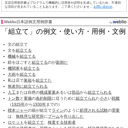
文語活用形辞書はプログラムで機械的に活用形や説明を生成しているため、不適切
な項目が含まれていることもあります。ご了承くださいませ。
お問い合わせ
。
Weblio日本語例文用例辞書
「組立て」の例文・使い方・用例・文例
文の組立て
文を
組立てる
機械
を
組立てる
鎧をほごすと
組立てる
のが
面倒だ
機関車
を
組立てる
大砲
を
組立てる
私は店で
巣箱
を
組立てた
無差別に
組立てられる
人工
または自然の
構成要素
あるいは
部品
から
組立てられる
トン数
と
軍備
の
条約
制限
に従うために
組立てられ
た
小さ
い
戦艦
（
1925年
から
1930年
までの）
標本
ジャー
の箱が組立て
ライン
のように
処理される
試験
の
需要
は、
無秩序な
研究所
に
ブーム
を
作り出した
ロケット
を
組立てて
、
検査する
技術者