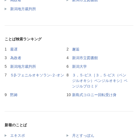
為政者
新潟市立図書館
新潟地方裁判所
ことば検索ランキング
最遅
邂逅
為政者
新潟市立図書館
新潟地方裁判所
新潟大学
５β‐フェニルオキソラン‐２‐オン
３，５‐ビス［３，５‐ビス（ベン
ジルオキシ）ベンジルオキシ］ベ
ンジルブロミド
黙祷
新島式コロニー回転受け身
新着のことば
エキスポ
月とすっぽん