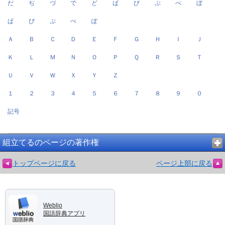
だ
ぢ
づ
で
ど
ば
び
ぶ
べ
ぼ
ぱ
ぴ
ぷ
ぺ
ぽ
Ａ
Ｂ
Ｃ
Ｄ
Ｅ
Ｆ
Ｇ
Ｈ
Ｉ
Ｊ
Ｋ
Ｌ
Ｍ
Ｎ
Ｏ
Ｐ
Ｑ
Ｒ
Ｓ
Ｔ
Ｕ
Ｖ
Ｗ
Ｘ
Ｙ
Ｚ
１
２
３
４
５
６
７
８
９
０
記号
組立てるのページの著作権
トップページに戻る
ページ上部に戻る
Weblio
国語辞典アプリ