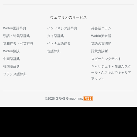
ウェブリオのサービス
Weblio国語辞典
インドネシア語辞典
英会話コラム
類語・対義語辞典
タイ語辞典
Weblio英会話
英和辞典・和英辞典
ベトナム語辞典
英語の質問箱
Weblio翻訳
古語辞典
語彙力診断
中国語辞典
スピーキングテスト
韓国語辞典
キャリジェネ～生成AIスク
ール・AIスキルでキャリア
フランス語辞典
アップ～
©2026 GRAS Group, Inc.