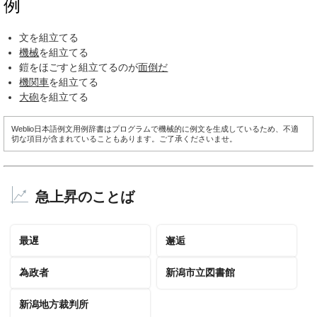
例
文を組立てる
機械
を組立てる
鎧をほごすと組立てるのが
面倒だ
機関車
を組立てる
大砲
を組立てる
Weblio日本語例文用例辞書はプログラムで機械的に例文を生成しているため、不適
切な項目が含まれていることもあります。ご了承くださいませ。
急上昇のことば
最遅
邂逅
為政者
新潟市立図書館
新潟地方裁判所