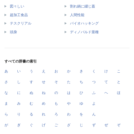
図々しい
割れ鍋に綴じ蓋
超加工食品
人間性能
テスクリアル
バイオハッキング
頭身
ディノバルド亜種
すべての辞書の索引
あ
い
う
え
お
か
き
く
け
こ
さ
し
す
せ
そ
た
ち
つ
て
と
な
に
ぬ
ね
の
は
ひ
ふ
へ
ほ
ま
み
む
め
も
や
ゆ
よ
ら
り
る
れ
ろ
わ
を
ん
が
ぎ
ぐ
げ
ご
ざ
じ
ず
ぜ
ぞ