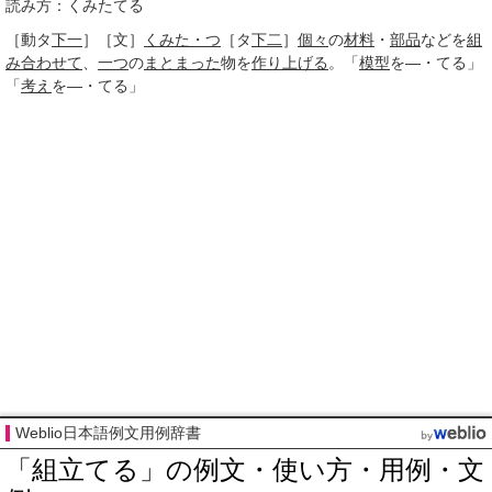
読み方：くみたてる
［動タ
下一
］
［文］
くみた・つ
［タ
下二
］
個々
の
材料
・
部品
などを
組
み合わせて
、
一つ
の
まとまった
物を
作り上げる
。「
模型
を―・てる」
「
考え
を―・てる」
Weblio日本語例文用例辞書
「組立てる」の例文・使い方・用例・文