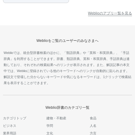
Weblioのアプリ一覧を見る
Weblioをご覧のユーザーのみなさまへ
Weblioでは、統合型辞書検索のほかに、「類語辞典」や「英和・和英辞典」、「手話
辞典」を利用することができます。辞書、類語辞典、英和・和英辞典、手話辞典は連
動しており、それぞれの検索結果へのリンクが表示されます。また、解説記事の本文
中では、Weblioに登録されている他のキーワードへのリンクが自動的に貼られます。
解説文で登場した分からないキーワードや気になるキーワードは、1クリックで検索結
果を表示することができます。
Weblio辞書のカテゴリ一覧
カテゴリトップ
建物・不動産
食品
ビジネス
学問
人名
業界用語
文化
方言