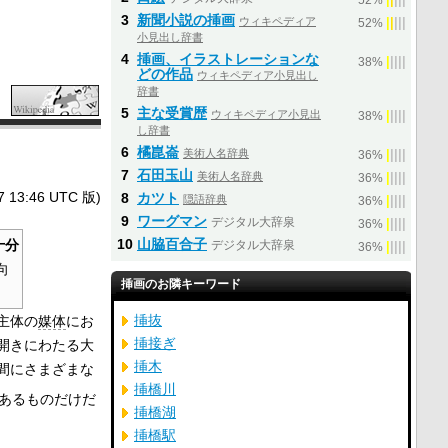
52%
3
新聞小説の挿画
ウィキペディア
|
|
|
|
|
52%
小見出し辞書
4
挿画、イラストレーションな
|
|
|
|
|
38%
どの作品
ウィキペディア小見出し
辞書
5
主な受賞歴
ウィキペディア小見出
|
|
|
|
|
38%
し辞書
6
橘崑崙
美術人名辞典
|
|
|
|
|
36%
7
石田玉山
美術人名辞典
|
|
|
|
|
36%
3:46 UTC 版)
8
カツト
隠語辞典
|
|
|
|
|
36%
9
ワーグマン
デジタル大辞泉
|
|
|
|
|
36%
10
山脇百合子
十分
デジタル大辞泉
|
|
|
|
|
36%
向
挿画のお隣キーワード
挿抜
主体の
媒体
にお
挿接ぎ
開きにわたる大
挿木
間にさまざまな
挿橋川
あるものだけだ
挿橋湖
挿橋駅