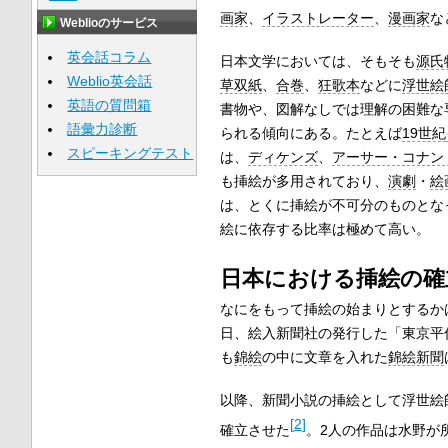
画家
、
イラストレーター
、
漫画家
な
Weblioのサービス
英会話コラム
日本文学においては、そもそも
源氏
Weblio英会話
草双紙
、
合巻
、
狂歌本
などに
浮世絵
英語の質問箱
書物や、図解なしでは理解の困難な
語彙力診断
られる傾向にある。たとえば
19世紀
スピーキングテスト
は、
ディケンズ
、
アーサー・コナン
も挿絵が多用されており、
演劇
・
絵
は、とくに挿絵が不可分のものとな
絵に依存する比率は極めて高い。
日本における挿絵の確
なにをもって挿絵の始まりとするか
日、絵入新聞社の発行した「東京平
も
錦絵
の中に文章を入れた
錦絵新聞
以降、新聞小説の挿絵として浮世絵
[
2
]
確立させた
。2人の作品は水野が