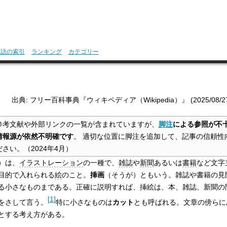
用語の索引
ランキング
カテゴリー
出典: フリー百科事典『ウィキペディア（Wikipedia）』 (2025/08/27 1
参考文献や外部リンクの一覧が含まれていますが、
脚注
による参照が不
情報源が依然不明確です
。
適切な位置に脚注を追加して、記事の信頼性
ださい。
（
2024年4月
）
）は、
イラストレーション
の一種で、
雑誌
や
新聞
あるいは
書籍
など文字
目的で入れられる
絵
のこと。
挿画
（そうが）ともいう。雑誌や書籍の見
る小さなものまである。正確に説明すれば、挿絵は、本、雑誌、新聞の
[
1
]
をさして言う。
特に小さなものは
カット
とも呼ばれる。文章の傍らに
とする考え方がある。