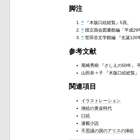
脚注
^
『木版口絵総覧』5頁。
^
国立国会図書館編「平成29
^
世田谷文学館編 『生誕120年
参考文献
尾崎秀樹 『さしえの50年』 平
山田奈々子 『木版口絵総覧』 
関連項目
イラストレーション
挿絵の黄金時代
口絵
連載小説
不思議の国のアリスの挿絵