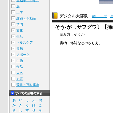
自動車・バイク
＋
船
＋
工学
＋
デジタル大辞泉
索引トップ
建築・不動産
＋
学問
＋
そう‐が〔サフグワ〕【挿
文化
＋
読み方：そうが
生活
＋
ヘルスケア
＋
書物
・
雑誌など
のさしえ。
趣味
＋
スポーツ
＋
生物
＋
食品
＋
人名
＋
方言
＋
辞書・百科事典
＋
すべての辞書の索引
あ
い
う
え
お
か
き
く
け
こ
さ
し
す
せ
そ