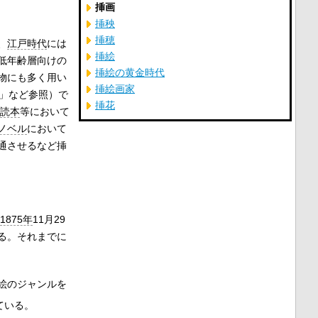
挿画
挿秧
挿穂
、
江戸時代
には
挿絵
低年齢層向けの
挿絵の黄金時代
物にも多く用い
挿絵画家
」など参照）で
挿花
読本
等において
ノベル
において
通させるなど挿
1875年
11月29
る。それまでに
絵のジャンルを
ている。