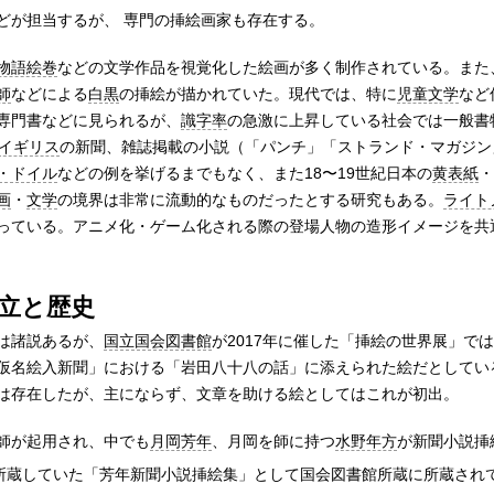
どが担当するが、 専門の挿絵画家も存在する。
物語絵巻
などの文学作品を視覚化した絵画が多く制作されている。また
師
などによる
白黒
の挿絵が描かれていた。現代では、特に
児童文学
など
専門書などに見られるが、
識字率
の急激に上昇している社会では一般書
イギリス
の新聞、雑誌掲載の小説（「パンチ」「ストランド・マガジン
・ドイル
などの例を挙げるまでもなく、また18〜19世紀日本の
黄表紙
・
画
・
文学
の境界は非常に流動的なものだったとする研究もある。
ライト
っている。アニメ化・ゲーム化される際の登場人物の造形イメージを共
立と歴史
は諸説あるが、
国立国会図書館
が2017年に催した「挿絵の世界展」では
仮名絵入新聞」における「岩田八十八の話」に添えられた絵だとしてい
は存在したが、主にならず、文章を助ける絵としてはこれが初出。
師が起用され、中でも
月岡芳年
、月岡を師に持つ
水野年方
が新聞小説挿
所蔵していた「芳年新聞小説挿絵集」として国会図書館所蔵に所蔵され