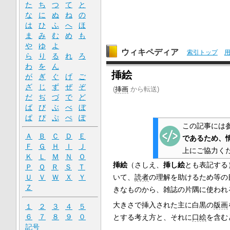
た
ち
つ
て
と
な
に
ぬ
ね
の
は
ひ
ふ
へ
ほ
ま
み
む
め
も
や
ゆ
よ
ウィキペディア
索引トップ
ら
り
る
れ
ろ
わ
を
ん
挿絵
が
ぎ
ぐ
げ
ご
ざ
じ
ず
ぜ
ぞ
(
挿画
から転送)
だ
ぢ
づ
で
ど
ば
び
ぶ
べ
ぼ
ぱ
ぴ
ぷ
ぺ
ぽ
この記事には
Ａ
Ｂ
Ｃ
Ｄ
Ｅ
であるため、
Ｆ
Ｇ
Ｈ
Ｉ
Ｊ
上にご協力く
Ｋ
Ｌ
Ｍ
Ｎ
Ｏ
挿絵
（さしえ、
挿し絵
とも表記する
Ｐ
Ｑ
Ｒ
Ｓ
Ｔ
Ｕ
Ｖ
Ｗ
Ｘ
Ｙ
いて、
読者
の理解を助けるため等の
Ｚ
きなものから、雑誌の片隅に使われ
大きさで挿入された主に白黒の
版画
１
２
３
４
５
６
７
８
９
０
とする考え方と、それに
口絵
を含む
記号