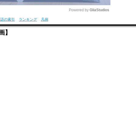
Powered by 
GliaStudios
用語の索引
ランキング
凡例
M
画】
u
t
e