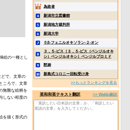
為政者
新潟市立図書館
新潟地方裁判所
新潟大学
５β‐フェニルオキソラン‐２‐オン
３，５‐ビス［３，５‐ビス（ベンジルオキ
シ）ベンジルオキシ］ベンジルブロミド
挿絵の一種とし
黙祷
新島式コロニー回転受け身
などで、文章の
>>もっとランキングを見る
ところで、文章
の無難な絵柄を
英和和英テキスト翻訳
>> Weblio翻訳
与しない程度の
絵を描く形式の