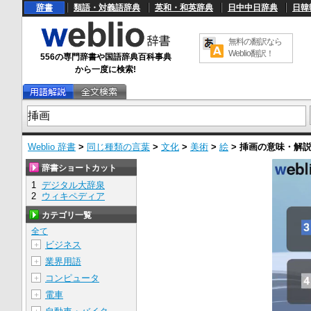
辞書
類語・対義語辞典
英和・和英辞典
日中中日辞典
日韓
無料の翻訳なら
Weblio翻訳！
556の専門辞書や国語辞典百科事典
から一度に検索!
Weblio 辞書
>
同じ種類の言葉
>
文化
>
美術
>
絵
>
挿画
の意味・解
辞書ショートカット
1
デジタル大辞泉
2
ウィキペディア
カテゴリ一覧
全て
ビジネス
＋
業界用語
＋
コンピュータ
＋
電車
＋