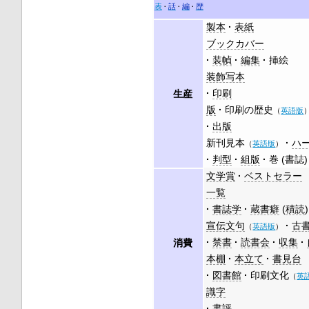
表
話
編
歴
製本
表紙
ブックカバー
装幀
編集
挿絵
装飾写本
印刷
生産
版
印刷の歴史
（
英語版
出版
新刊見本
ハ
（
英語版
）
判型
組版
巻 (書誌)
文学賞
ベストセラー
一覧
書誌学
蔵書癖
(
積読
)
宣伝文句
古
（
英語版
）
禁書
読書会
収集
消費
本棚
本立て
書見台
図書館
印刷文化
（
英
識字
書評