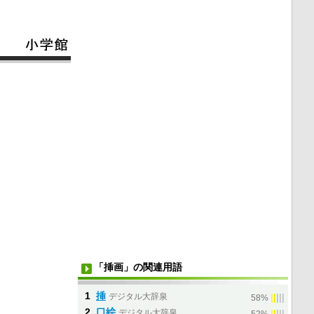
「挿画」の関連用語
1
挿
デジタル大辞泉
|
|
|
|
|
58%
2
口絵
デジタル大辞泉
|
|
|
|
|