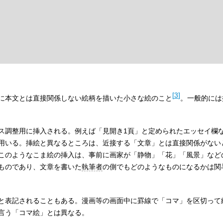
[
3
]
に本文とは直接関係しない絵柄を描いた小さな絵のこと
。一般的には
ス調整用に挿入される。例えば「見開き1頁」と定められたエッセイ欄
用いる。挿絵と異なるところは、近接する「文章」とは直接関係がない
このようなこま絵の挿入は、事前に画家が「静物」「花」「風景」など
ものであり、文章を書いた
執筆者
の側でもどのようなものになるかは関
と表記されることもある。漫画等の画面中に罫線で「コマ」を区切って
言う「コマ絵」とは異なる。