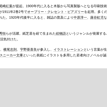
尾崎紅葉
が提起。1900年代に入ると木版から写真製版へとなる印刷技
911年2巻2号で
オーブリー・クレセント・ビアズリー
を起用。多く
た。1920年代後半に入ると、雑誌の普及により
中原淳一
、
蕗谷虹児
な
秀恒
らが活躍。紙芝居を経て生まれた
絵物語
というジャンルが発展する
活気付けた。
、
横尾忠則
、
宇野亜喜良
が参入し、
イラストレーション
という言葉が生
スニーカー文庫
といった表紙にイラストを多用した若者向けノベルが誕