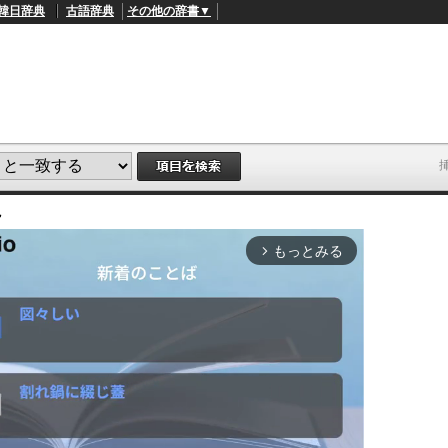
韓日辞典
古語辞典
その他の辞書▼
説
もっとみる
arrow_forward_ios