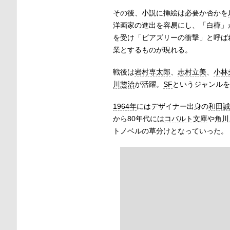
その後、小説に挿絵は必要か否かを
洋画家の進出を容易にし、「白樺」が1
を受け「ビアズリーの衝撃」と呼ばれ
業とするものが現れる。
戦後は
岩村専太郎
、
志村立美
、
小林
川惣治
が活躍。
SF
というジャンルを
1964年
にはデザイナー出身の
和田誠
から80年代には
コバルト文庫
や
角川
トノベルの草分けとなっていった。