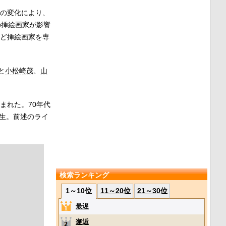
術の変化により、
の挿絵画家が影響
ど挿絵画家を専
と
小松崎茂
、
山
まれた。70年代
生。前述のライ
検索ランキング
1～10位
11～20位
21～30位
最遅
邂逅