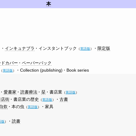
本
インキュナブラ
インスタントブック
限定版
）
（
英語版
）
ードカバー
ペーパーバック
Collection (publishing)
Book series
（
英語版
）
愛書家
読書療法
栞
書店業
（
英語版
）
書店街
書店業の歴史
古書
（
英語版
）
自炊
本の虫
家具
（
英語版
）
読書
語版
）