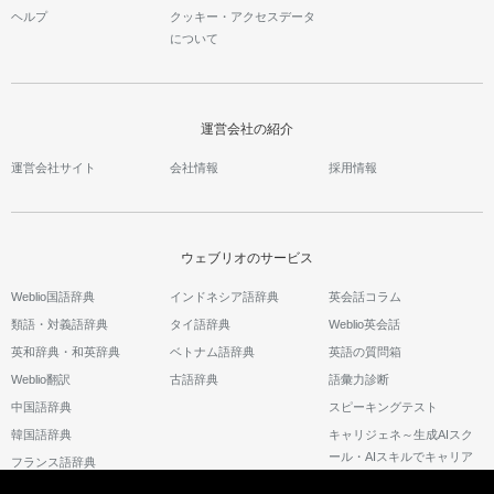
ヘルプ
クッキー・アクセスデータ
について
運営会社の紹介
運営会社サイト
会社情報
採用情報
ウェブリオのサービス
Weblio国語辞典
インドネシア語辞典
英会話コラム
類語・対義語辞典
タイ語辞典
Weblio英会話
英和辞典・和英辞典
ベトナム語辞典
英語の質問箱
Weblio翻訳
古語辞典
語彙力診断
中国語辞典
スピーキングテスト
韓国語辞典
キャリジェネ～生成AIスク
ール・AIスキルでキャリア
フランス語辞典
アップ～