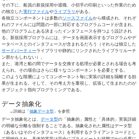
その下に、船員の新規採用や退職、小切手の印刷といった作業のため
の独立した
実行ファイル
や
ライブラリ
がある。
各独立コンポーネントは多数の
ソースファイル
から構成され、それぞ
れのファイルには問題の一部に対応するプログラムコードが含まれ、
他のプログラムとある決まったインタフェースを持つよう設計され
る。新規採用プログラムには、データを画面表示するプログラムやデ
ータベースとのインタフェースが含まれるだろう（それらは独立した
サードパーティー
ライブラリや静的にリンクされたライブラリルーチ
ン群かもしれない）。
また、港湾と船の間でデータを交換する処理が必要とされる場合も考
えられ、その場合はさらに様々なコンポーネントを必要とする。
このような階層によってコンポーネント毎に実装の詳細を隔離する効
果が生まれる。そして、その考え方を重視し、拡張して生まれたのが
オブジェクト指向プログラミングである。
データ抽象化
→詳細は「
抽象データ型
」を参照
データ抽象化
とは、
データ型
の「抽象的」属性と「具体的」実装詳細
の明確な分離を強制することである。抽象化された属性はデータ型
（あるいはそのインタフェース）を利用するクライアントコードとし
て明確化され、具体的実装は完全にプライベートな状態でかつ必要に