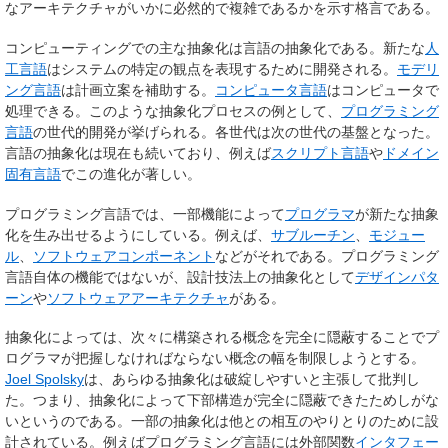
なアーキテクチャがいかに必然的で複雑であるかを示す格言である。
コンピューティングでの主な抽象化は言語の抽象化である。新たな
人
工言語
はシステムの特定の観点を表現するために開発される。
モデリ
ング言語
は計画立案を補助する。
コンピュータ言語
はコンピュータで
処理できる。このような抽象化プロセスの例として、
プログラミング
言語
の世代的開発が挙げられる。各世代は次の世代の基盤となった。
言語の抽象化は現在も続いており、例えば
スクリプト言語
や
ドメイン
固有言語
でこの進化が著しい。
プログラミング言語では、一部機能によって
プログラマ
が新たな抽象
化を生み出せるようにしている。例えば、
サブルーチン
、
モジュー
ル
、
ソフトウェアコンポーネント
などがそれである。プログラミング
言語自体の機能ではないが、設計技法上の抽象化として
デザインパタ
ーン
や
ソフトウェアアーキテクチャ
がある。
抽象化によっては、次々に構築される概念を完全に隠蔽することでプ
ログラマが把握しなければならない概念の幅を制限しようとする。
Joel Spolsky
は、あらゆる抽象化は破綻しやすいと主張して批判し
た。つまり、抽象化によって下部構造が完全に隠蔽できたためしがな
いというのである。一部の抽象化は他との相互のやりとりのために設
計されている。例えばプログラミング言語には外部関数
インタフェー