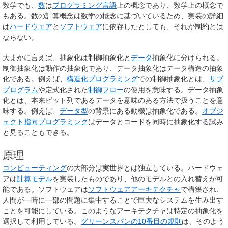
数学でも、
数
は
プログラミング言語
上の概念であり、数学上の概念で
もある。数の計算概念は数学の概念に基づいているため、実装の詳細
は
ハードウェア
と
ソフトウェア
に依存したとしても、それが制約とは
ならない。
大まかに言えば、抽象化は制御抽象化と
データ
抽象化に分けられる。
制御抽象化
は動作の抽象化であり、
データ抽象化
はデータ構造の抽象
化である。例えば、
構造化プログラミング
での
制御抽象化
とは、
サブ
プログラム
や定式化された
制御フロー
の使用を意味する。
データ抽象
化
とは、本来ビット列であるデータを意味のある方法で扱うことを意
味する。例えば、
データ型
の背景にある動機は抽象化である。
オブジ
ェクト指向プログラミング
はデータとコードを同時に抽象化する試み
と見ることもできる。
原理
コンピューティング
の大部分は実世界とは独立している。ハードウェ
アは
計算モデル
を実装したものであり、他のモデルとの入れ替えが可
能である。ソフトウェアは
ソフトウェアアーキテクチャ
で構築され、
人間が一時に一部の問題に集中することで巨大なシステムを生み出す
ことを可能にしている。このようなアーキテクチャは特定の抽象化を
選択して利用している。
グリーンスパンの10番目の規則
は、そのよう