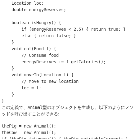
Location
loc
;
double
energyReserves
;
boolean
isHungry
()
{
if
(
energyReserves
<
2.5
)
{
return
true
;
}
else
{
return
false
;
}
}
void
eat
(
Food
f
)
{
// Consume food
energyReserves
+=
f
.
getCalories
();
}
void
moveTo
(
Location
l
)
{
// Move to new location
loc
=
l
;
}
}
この定義で、
Animal
型のオブジェクトを生成し、以下のようにメソ
ッドを呼び出すことができる:
thePig
=
new
Animal
();
theCow
=
new
Animal
();