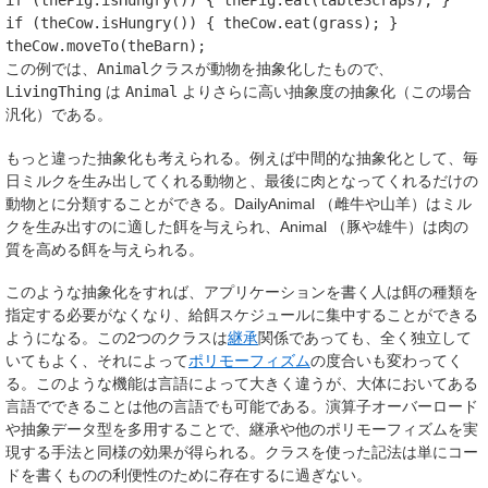
if
(
thePig
.
isHungry
())
{
thePig
.
eat
(
tableScraps
);
}
if
(
theCow
.
isHungry
())
{
theCow
.
eat
(
grass
);
}
theCow
.
moveTo
(
theBarn
);
この例では、
Animal
クラスが動物を抽象化したもので、
LivingThing
は
Animal
よりさらに高い抽象度の抽象化（この場合
汎化）である。
もっと違った抽象化も考えられる。例えば中間的な抽象化として、毎
日ミルクを生み出してくれる動物と、最後に肉となってくれるだけの
動物とに分類することができる。DailyAnimal （雌牛や山羊）はミル
クを生み出すのに適した餌を与えられ、Animal （豚や雄牛）は肉の
質を高める餌を与えられる。
このような抽象化をすれば、アプリケーションを書く人は餌の種類を
指定する必要がなくなり、給餌スケジュールに集中することができる
ようになる。この2つのクラスは
継承
関係であっても、全く独立して
いてもよく、それによって
ポリモーフィズム
の度合いも変わってく
る。このような機能は言語によって大きく違うが、大体においてある
言語でできることは他の言語でも可能である。演算子オーバーロード
や抽象データ型を多用することで、継承や他のポリモーフィズムを実
現する手法と同様の効果が得られる。クラスを使った記法は単にコー
ドを書くものの利便性のために存在するに過ぎない。