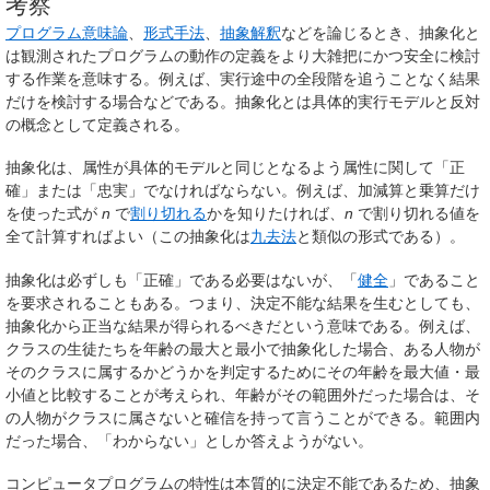
考察
プログラム意味論
、
形式手法
、
抽象解釈
などを論じるとき、
抽象化
と
は観測されたプログラムの動作の定義をより大雑把にかつ安全に検討
する作業を意味する。例えば、実行途中の全段階を追うことなく結果
だけを検討する場合などである。抽象化とは具体的実行モデルと反対
の概念として定義される。
抽象化は、属性が具体的モデルと同じとなるよう属性に関して「正
確」または「忠実」でなければならない。例えば、加減算と乗算だけ
を使った式が
n
で
割り切れる
かを知りたければ、
n
で割り切れる値を
全て計算すればよい（この抽象化は
九去法
と類似の形式である）。
抽象化は必ずしも「正確」である必要はないが、「
健全
」であること
を要求されることもある。つまり、決定不能な結果を生むとしても、
抽象化から正当な結果が得られるべきだという意味である。例えば、
クラスの生徒たちを年齢の最大と最小で抽象化した場合、ある人物が
そのクラスに属するかどうかを判定するためにその年齢を最大値・最
小値と比較することが考えられ、年齢がその範囲外だった場合は、そ
の人物がクラスに属さないと確信を持って言うことができる。範囲内
だった場合、「わからない」としか答えようがない。
コンピュータプログラムの特性は本質的に決定不能であるため、抽象