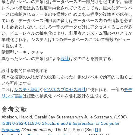
最も高いレベルの抽象化はデータベースの一部だけを記述する。論理
レベルの構造はある程度単純化されているとしても、巨大なデータベ
ースに格納されるデータの多様性のためにある程度の複雑さが残存し
ている。データベース利用者の多くはデータベース内の全情報を必ず
しも必要としない。むしろ一部のデータだけにアクセスすることが多
い。ビューレベルの抽象化により、利用者とシステム間のやりとりが
単純化される。システムは1つのデータベースについて複数のビュー
を提供する。
階層型アーキテクチャ
異なったレベルの抽象化による
設計
は次のことを提供する。
設計を劇的に単純化する
様々な役割の人物がその役割にあった抽象化レベルで効率的に働くこ
とを可能にする
これは
システム設計
や
ビジネスプロセス設計
に使われる。一部の
モデ
リング言語
は複数の抽象化レベルを含む設計を生成する。
参考文献
Abelson, Harold, Gerald Jay Sussman with Julie Sussman. (1996)
ISBN 0-262-01153-0
Structure and Interpretation of Computer
Programs
(Second edition)
. The MIT Press (See
[1]
)