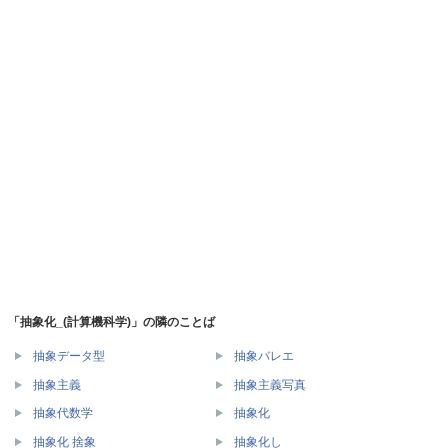
「抽象化_(計算機科学)」の隣のことば
抽象データ型
抽象バレエ
抽象主義
抽象主義写真
抽象代数学
抽象化
抽象化 捨象
抽象化し