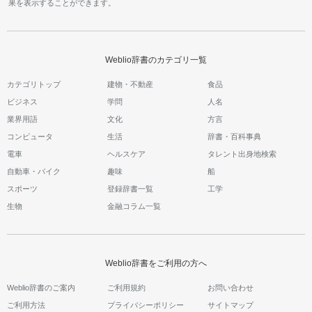
果を表示することができます。
Weblio辞書のカテゴリ一覧
カテゴリトップ
建物・不動産
食品
ビジネス
学問
人名
業界用語
文化
方言
コンピュータ
生活
辞書・百科事典
電車
ヘルスケア
タレント出身地検索
自動車・バイク
趣味
船
スポーツ
登録辞書一覧
工学
生物
金融コラム一覧
Weblio辞書をご利用の方へ
Weblio辞書のご案内
ご利用規約
お問い合わせ
ご利用方法
プライバシーポリシー
サイトマップ