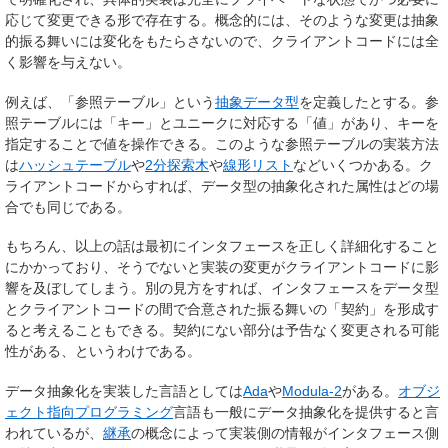
応じて変更できる形で存在する。概念的には、そのような変更は抽象
的振る舞いには変化をもたらさないので、クライアントコードには全
く影響を与えない。
例えば、「参照テーブル」という
抽象データ型
を定義したとする。参
照テーブルには「キー」とユニークに対応する「値」があり、キーを
指定することで値を操作できる。このような参照テーブルの実装方法
は
ハッシュテーブル
や
2分探索木
や
線形リスト
などいくつかある。ク
ライアントコードからすれば、データ型の抽象化された属性はどの場
合でも同じである。
もちろん、以上の話は最初にインタフェースを正しく詳細化すること
にかかっており、そうでないと実装の変更がクライアントコードに影
響を及ぼしてしまう。別の見方をすれば、インタフェースをデータ型
とクライアントコードの間で合意された振る舞いの「契約」を形成す
ると考えることもできる。契約にない部分は予告なく変更される可能
性がある、というわけである。
データ抽象化を実装した言語としては
Ada
や
Modula-2
がある。
オブジ
ェクト指向プログラミング
言語も一般にデータ抽象化を提供すると言
われているが、
継承
の概念によって実装側の情報がインタフェース側