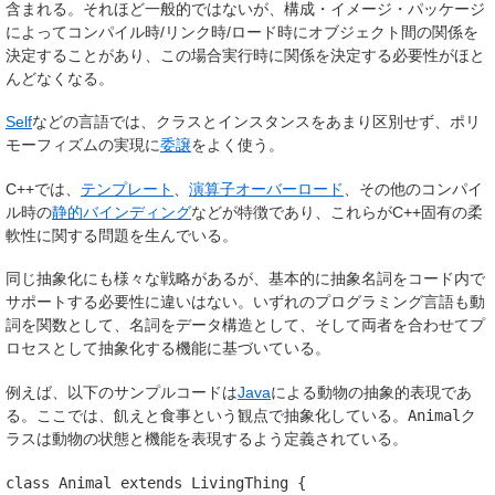
含まれる。それほど一般的ではないが、構成・イメージ・パッケージ
によってコンパイル時/リンク時/ロード時にオブジェクト間の関係を
決定することがあり、この場合実行時に関係を決定する必要性がほと
んどなくなる。
Self
などの言語では、クラスとインスタンスをあまり区別せず、ポリ
モーフィズムの実現に
委譲
をよく使う。
C++では、
テンプレート
、
演算子オーバーロード
、その他のコンパイ
ル時の
静的バインディング
などが特徴であり、これらがC++固有の柔
軟性に関する問題を生んでいる。
同じ抽象化にも様々な戦略があるが、基本的に抽象名詞をコード内で
サポートする必要性に違いはない。いずれのプログラミング言語も動
詞を関数として、名詞をデータ構造として、そして両者を合わせてプ
ロセスとして抽象化する機能に基づいている。
例えば、以下のサンプルコードは
Java
による動物の抽象的表現であ
る。ここでは、飢えと食事という観点で抽象化している。
Animal
ク
ラスは動物の状態と機能を表現するよう定義されている。
class
Animal
extends
LivingThing
{