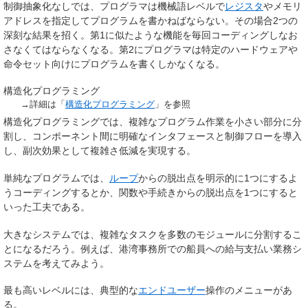
制御抽象化なしでは、プログラマは機械語レベルで
レジスタ
やメモリ
アドレスを指定してプログラムを書かねばならない。その場合2つの
深刻な結果を招く。第1に似たような機能を毎回コーディングしなお
さなくてはならなくなる。第2にプログラマは特定のハードウェアや
命令セット向けにプログラムを書くしかなくなる。
構造化プログラミング
→詳細は「
構造化プログラミング
」を参照
構造化プログラミングでは、複雑なプログラム作業を小さい部分に分
割し、コンポーネント間に明確なインタフェースと制御フローを導入
し、副次効果として複雑さ低減を実現する。
単純なプログラムでは、
ループ
からの脱出点を明示的に1つにするよ
うコーディングするとか、関数や手続きからの脱出点を1つにすると
いった工夫である。
大きなシステムでは、複雑なタスクを多数のモジュールに分割するこ
とになるだろう。例えば、港湾事務所での船員への給与支払い業務シ
ステムを考えてみよう。
最も高いレベルには、典型的な
エンドユーザー
操作のメニューがあ
る。