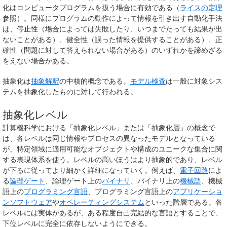
化はコンピュータプログラムを扱う場合に有効である（
ライスの定理
参照）。同様にプログラムの動作によって情報を引き出す自動化手法
は、停止性（場合によっては失敗したり、いつまでたっても結果が出
ないことがある）、健全性（誤った情報を提供することがある）、正
確性（問題に対して答えられない場合がある）のいずれかを諦めざる
をえない場合がある。
抽象化は
抽象解釈
の中核的概念である。
モデル検査
は一般に対象シス
テムを抽象化したものに対して行われる。
抽象化レベル
計算機科学における「抽象化レベル」または「抽象化層」の概念で
は、各レベルは同じ情報やプロセスの異なったモデルとなっている
が、特定領域に適用可能なオブジェクトや構成のユニークな集合に関
する表現体系を使う。レベルの高いほうはより抽象的であり、レベル
が下るに従ってより細かく詳細になっていく。例えば、
電子回路
によ
る
論理ゲート
、論理ゲート上の
バイナリ
、バイナリ上の
機械語
、機械
語上の
プログラミング言語
、プログラミング言語上の
アプリケーショ
ンソフトウェア
や
オペレーティングシステム
といった階層である。各
レベルには実体があるが、ある程度自己完結的な言語とすることで、
下位レベルに完全に依存しないようにできる。