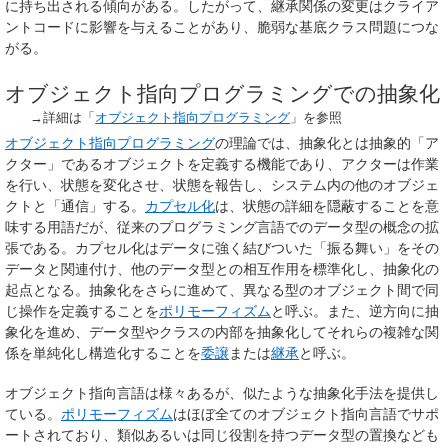
に持ち出される傾向がある。したがって、継承関係の変更はクライア
ントコードに影響を与えることがあり、脆弱な基底クラス問題につな
がる。
オブジェクト指向プログラミングでの抽象化
→詳細は「
オブジェクト指向プログラミング
」を参照
オブジェクト指向プログラミング
の理論では、
抽象化
とは抽象的「ア
クター」であるオブジェクトを定義する機能であり、アクターは作業
を行い、状態を変化させ、状態を報告し、システム内の他のオブジェ
クトと「通信」する。
カプセル化
は、状態の詳細を隠蔽することを意
味する用語だが、従来のプログラミング言語でのデータ型の概念の拡
張である。カプセル化はデータに強く結びついた「振る舞い」をその
データと関連付け、他のデータ型との相互作用を標準化し、
抽象化
の
起点となる。抽象化をさらに進めて、異なる型のオブジェクト間で同
じ操作を定義することを
ポリモーフィズム
と呼ぶ。また、逆方向に抽
象化を進め、データ型やクラスの内部を抽象化してそれらの複雑な関
係を単純化し構造化することを
委譲
または
継承
と呼ぶ。
オブジェクト指向言語は様々あるが、似たような抽象化手法を提供し
ている。
ポリモーフィズム
はほぼ全てのオブジェクト指向言語でサポ
ートされており、類似あるいは同じ役割を持つデータ型の置換なども