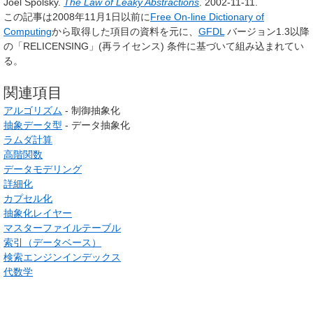
Joel Spolsky.
The Law of Leaky Abstractions
. 2002-11-11.
この記事は2008年11月1日以前に
Free On-line Dictionary of
Computing
から取得した項目の資料を元に、
GFDL
バージョン1.3以降
の「RELICENSING」(再ライセンス) 条件に基づいて組み込まれてい
る。
関連項目
アルゴリズム
- 制御抽象化
抽象データ型
- データ抽象化
ラムダ計算
高階関数
データモデリング
詳細化
カプセル化
抽象化レイヤー
マスターファイルテーブル
索引（データベース）
検索エンジンインデックス
代数学