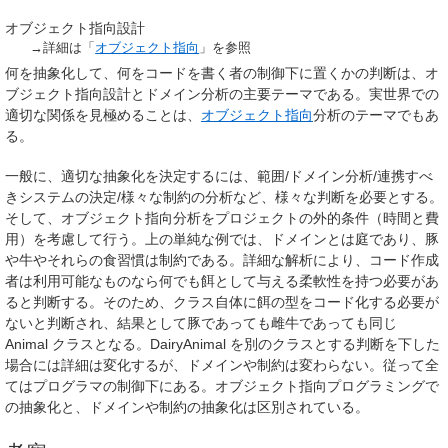
オブジェクト指向設計
→詳細は「
オブジェクト指向
」を参照
何を抽象化して、何をコードを書く者の制御下に置くかの判断は、オ
ブジェクト指向設計とドメイン分析の主要テーマである。実世界での
適切な関係を見極めることは、
オブジェクト指向
分析のテーマでもあ
る。
一般に、適切な抽象化を決定するには、範囲/ドメイン分析/連携すべ
きシステムの決定/様々な制約の分析など、様々な判断を必要とする。
そして、オブジェクト指向分析をプロジェクトの外的条件（時間と費
用）を考慮して行う。上の単純な例では、ドメインとは庭であり、豚
や牛やそれらの食習慣は制約である。詳細な解析により、コード作成
者は利用可能なものなら何でも餌として与える柔軟性を持つ必要があ
ると判断する。そのため、クラス自体に餌の型をコード化する必要が
ないと判断され、結果として豚であっても雌牛であっても同じ
Animal クラスとなる。DairyAnimal を別のクラスとする判断を下した
場合には詳細は変化するが、ドメインや制約は変わらない。従って全
てはプログラマの制御下にある。オブジェクト指向プログラミングで
の抽象化と、ドメインや制約の抽象化は区別されている。