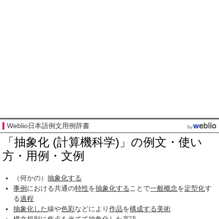
Weblio日本語例文用例辞書
「抽象化 (計算機科学)」の例文・使い
方・用例・文例
（何かの）
抽象化する
事例
における共通の
特性
を
抽象化する
ことで
一般概念
を
定型化
す
る
過程
抽象化した
線や
色彩
などにより
作品
を
構成する
美術
構文規則
に
焦点
を
当てて
抽象化した
言語