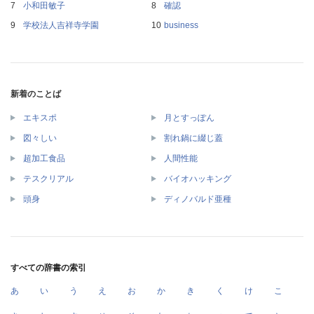
小和田敏子
確認
学校法人吉祥寺学園
business
新着のことば
エキスポ
月とすっぽん
図々しい
割れ鍋に綴じ蓋
超加工食品
人間性能
テスクリアル
バイオハッキング
頭身
ディノバルド亜種
すべての辞書の索引
あ
い
う
え
お
か
き
く
け
こ