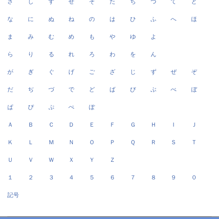
さ
し
す
せ
そ
た
ち
つ
て
と
な
に
ぬ
ね
の
は
ひ
ふ
へ
ほ
ま
み
む
め
も
や
ゆ
よ
ら
り
る
れ
ろ
わ
を
ん
が
ぎ
ぐ
げ
ご
ざ
じ
ず
ぜ
ぞ
だ
ぢ
づ
で
ど
ば
び
ぶ
べ
ぼ
ぱ
ぴ
ぷ
ぺ
ぽ
Ａ
Ｂ
Ｃ
Ｄ
Ｅ
Ｆ
Ｇ
Ｈ
Ｉ
Ｊ
Ｋ
Ｌ
Ｍ
Ｎ
Ｏ
Ｐ
Ｑ
Ｒ
Ｓ
Ｔ
Ｕ
Ｖ
Ｗ
Ｘ
Ｙ
Ｚ
１
２
３
４
５
６
７
８
９
０
記号