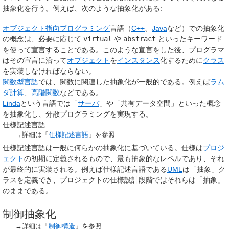
抽象化を行う。例えば、次のような抽象化がある:
オブジェクト指向プログラミング
言語（
C++
、
Java
など）での
抽象化
の概念は、必要に応じて
virtual
や
abstract
といったキーワード
を使って宣言することである。このような宣言をした後、プログラマ
はその宣言に沿って
オブジェクト
を
インスタンス
化するために
クラス
を実装しなければならない。
関数型言語
では、関数に関連した抽象化が一般的である。例えば
ラム
ダ計算
、
高階関数
などである。
Linda
という言語では「
サーバ
」や「共有データ空間」といった概念
を抽象化し、分散プログラミングを実現する。
仕様記述言語
→詳細は「
仕様記述言語
」を参照
仕様記述言語は一般に何らかの抽象化に基づいている。仕様は
プロジ
ェクト
の初期に定義されるもので、最も抽象的なレベルであり、それ
が最終的に実装される。例えば仕様記述言語である
UML
は「抽象」ク
ラスを定義でき、プロジェクトの仕様設計段階ではそれらは「抽象」
のままである。
制御抽象化
→詳細は「
制御構造
」を参照