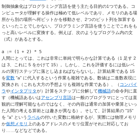
制御抽象化はプログラミング言語を使う主たる目的の1つである。コ
ンピュータが理解する操作は極めて低レベルであり、メモリのある場
所から別の場所へ何ビットかを移動させ、2つのビット列を加算する
といったことでしかない。プログラミング言語を使うことでこれをも
っと高いレベルに変換する。例えば、次のようなプログラム内の文
（式）があるとする。
a := (1 + 2) * 5
人間にとっては、これは非常に単純で明らかな計算である（1 足す 2
は 3、これに 5 をかけて 15）。しかし、これを評価するには低レベ
ルの実行ステップに落とし込まねばならないし、計算結果である 15
を
変数
"a" に代入するという作業も複雑である。数値は二進数表現に
変換され（これも大方の予想よりも複雑な作業である）、（
コンパイ
ラ
や
インタプリタ
が）計算をステップに分解して
機械語
の命令列に直
す（機械語あるいは
アセンブリ言語
は一般のプログラマにとっては直
観的に理解可能なものではなく、その内容は通常の加算や乗算といっ
た人間の考える算術とは趣きが異なる）。そして、計算結果の "15"
を "a" という
ラベル
の付いた変数に格納するが、実際には物理メモリ
か
仮想メモリ
上のあるアドレスのメモリ位置がそれに対応してお
り……などなどである。