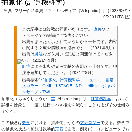
抽象化 (計算機科学)
出典: フリー百科事典『ウィキペディア（Wikipedia）』 (2025/06/17
05:20 UTC 版)
この記事には
複数の問題があります
。
改善
やノー
トページでの議論にご協力ください。
出典
がまったく示されていないか不十分です。内容
に関する文献や情報源が必要です。
（
2021年9月
）
出典は
脚注
などを用いて
記述と関連付けて
くださ
い。
（
2021年9月
）
脚注
による出典や参考文献の参照が不十分です
。脚
注を追加してください。
（
2021年9月
）
?
出典検索
:
"抽象化" 計算機科学
–
ニュース
·
書籍
·
スカラー
·
CiNii
·
J-STAGE
·
NDL
·
dlib.jp
·
ジャパ
ンサーチ
·
TWL
抽象化
（ちゅうしょうか、
英
:
Abstraction
）は、
計算機科学
において
詳細を捨象し、一度に注目すべき概念を減らすことおよびその仕組み
である。
この概念は
数学
における「抽象化」からの
アナロジー
である。数学で
の抽象化技法の起源は数学的
定義
である。例えば、コンピュータでも