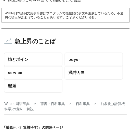
Weblio日本語例文用例辞書はプログラムで機械的に例文を生成しているため、不適
切な項目が含まれていることもあります。ご了承くださいませ。
急上昇のことば
姉とボイン
buyer
service
浅井カヨ
邂逅
Weblio国語辞典
>
辞書・百科事典
>
百科事典
>
抽象化_(計算機
科学)
の意味・解説
「抽象化_(計算機科学)」の関連ページ