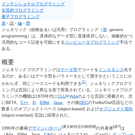
インテンショナルプログラミング
文芸的プログラミング
量子プログラミング
表
話
編
歴
ジェネリック
（総称あるいは汎用）
プログラミング
（
英
:
generic
programming
）は、具体的なデータ型に直接依存しない、抽象的かつ
汎用的なコード記述を可能にする
コンピュータプログラミング
手法で
ある。
概要
ジェネリックプログラミングは
データ型
でコードを
インスタンス
化す
るのか、あるいはデータ型をパラメータとして渡すかということにか
[
1
]
かわらず、同じソースコードを利用できる
。ジェネリックプログラ
ミングは言語により異なる形で実装されている。ジェネリックプログ
ラミングの機能は1970年代に
CLU
や
Ada
のような言語に搭載され、次
にBETA、
C++
、
D
、
Eiffel
、
Java
、その後
DEC
のTrellis/Owl言語などの
数多くのオブジェクトベース (object-based) および
オブジェクト指向
(object-oriented) 言語に採用された。
[
要文献特定詳細情報
]
[
誰?
]
1995年の書籍
デザインパターン
の共著者
は
（Ada、Eiffel、Java、
C#
の）ジェネリクスや、（C++の）
テンプレー