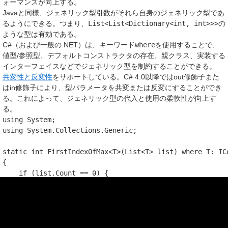
ォーマンスが向上する。
Javaと同様、ジェネリック型引数がそれら自身のジェネリック型であ
るようにできる。つまり、
List<List<Dictionary<int, int>>>
の
ような型は有効である。
C#（および一般の.NET）は、キーワード
where
を使用することで、
値型/参照型、デフォルトコンストラクタの存在、親クラス、実装する
インターフェイスなどでジェネリック型を制約することができる。
共変性と反変性
をサポートしている。C# 4.0以降ではout修飾子また
はin修飾子により、型パラメータを共変または反変にすることができ
る。これによって、ジェネリック型の代入と使用の柔軟性が向上す
る。
using
System
;
using
System.Collections.Generic
;
static
int
FirstIndexOfMax
<
T
>
(
List
<
T
>
list
)
where
T
:
IC
{
if
(
list
.
Count
==
0
)
{
return
-
1
;
}
int
index
=
-
1
;
for
(
int
i
=
0
;
i
<
list
.
Count
;
++
i
)
{
if
((
index
==
-
1
&&
list
[
i
]
!=
null
)
||