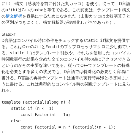
に
!( )
構文（感嘆符を前に付けた丸カッコ）を使う。従って、D言語
の
a!(b)
はC++の
a<b>
と等価である。この変更は、テンプレート構文
の
構文解析
を容易にするためになされた（山形カッコは比較演算子と
の区別がつきにくく、構文解析器が複雑化しがちであった）。
Static-if
D言語はコンパイル時に条件をチェックする
static if
構文を提供す
る。これはC++の
#if
と
#endif
のプリプロセッサマクロに少し似てい
る。
static if
はテンプレート引数や、それらを使用したコンパイル
時関数実行の結果を含めた全てのコンパイル時の値にアクセスできる
というのがその主要な違いである。従ってC++でテンプレートの特殊
化を必要とする多くの状況でも、D言語では特殊化の必要なく容易に
書ける。D言語の再帰テンプレートは通常の実行時再帰とほぼ同じよ
うに書ける。これは典型的なコンパイル時の関数テンプレートに見ら
れる。
template
Factorial
(
ulong
n
)
{
static
if
(
n
<=
1
)
const
Factorial
=
1u
;
else
const
Factorial
=
n
*
Factorial
!(
n
-
1
);