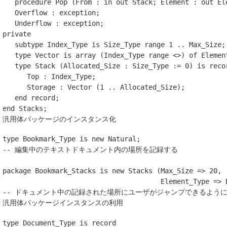
procedure
Pop
(
From
: 
in
out
Stack
;
Element
: 
out
El
Overflow
:
exception
;
Underflow
:
exception
;
private
subtype
Index_Type
is
Size_Type
range
1
..
Max_Size
;
type
Vector
is
array
(
Index_Type
range
<>)
of
Elemen
type
Stack
(
Allocated_Size
: 
Size_Type
:=
0
)
is
reco
Top
:
Index_Type
;
Storage
:
Vector
(
1
..
Allocated_Size
);
end record
;
end
Stacks
;
汎用体パッケージのインスタンス化
type
Bookmark_Type
is
new
Natural
;
-- 編集中のテキストドキュメント内の場所を記録する
package
Bookmark_Stacks
is new
Stacks
(
Max_Size
=>
 20
,
Element_Type
=>
 
-- ドキュメント中の記録された場所にユーザがジャンプできるよう
汎用体パッケージインスタンスの利用
type
Document_Type
is
record