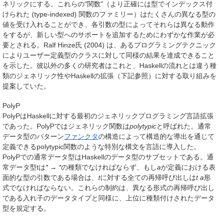
ネリックにする。これらの"関数"（より正確には型でインデックス付
けられた (type-indexed) 関数のファミリー）はたくさんの異なる型の
値を受け入れることができ、各引数の型によってそれらは異なる動作
をするが、新しい型へのサポートを追加するためにわずかな作業が必
要とされる。Ralf Hinze氏 (2004) は、あるプログラミングテクニック
によりユーザー定義型のクラスに対して同様の結果を達成できること
を示した。彼以外の多くの研究者はこれと、Haskellの流れとは違う種
類のジェネリック性やHaskellの拡張（下記参照）に対する取り組みを
提案していた。
PolyP
PolyPはHaskellに対する最初のジェネリックプログラミング言語拡張
であった。PolyPではジェネリック関数は
polytypic
と呼ばれた。通常
データ型のパターン
ファンクタ
の構造によって構造的な導出を通じて
定義できるpolytypic関数のような特別な構文を言語に導入した。
PolyPでの通常データ型はHaskellのデータ型のサブセットである。通
常データ型tは
* → *
の種類でなければならず、もし
a
が定義における表
面的な型の引数である場合は、
t
に対する全ての再帰呼び出しは
t a
形
式でなければならない。これらの制約は、異なる形式の再帰呼び出し
である入れ子のデータタイプと同様に、上位に種類付けされたデータ
型を規定する。