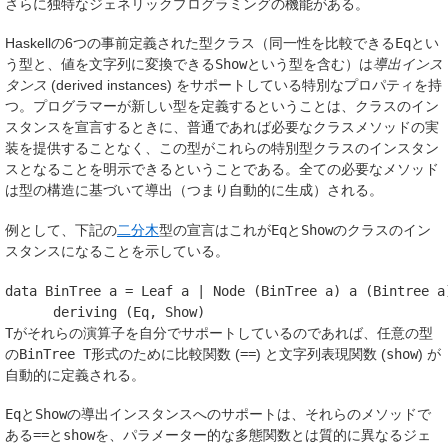
さらに独特なジェネリックプログラミングの機能がある。
Haskellの6つの事前定義された型クラス（同一性を比較できる
Eq
とい
う型と、値を文字列に変換できる
Show
という型を含む）は
導出インス
タンス
(derived instances) をサポートしている特別なプロパティを持
つ。プログラマーが新しい型を定義するということは、クラスのイン
スタンスを宣言するときに、普通であれば必要なクラスメソッドの実
装を提供することなく、この型がこれらの特別型クラスのインスタン
スとなることを明示できるということである。全ての必要なメソッド
は型の構造に基づいて導出（つまり自動的に生成）される。
例として、下記の
二分木
型の宣言はこれが
Eq
と
Show
のクラスのイン
スタンスになることを示している。
data BinTree a = Leaf a | Node (BinTree a) a (Bintree a)
T
がそれらの演算子を自分でサポートしているのであれば、任意の型
の
BinTree T
形式のために比較関数 (
==
) と文字列表現関数 (
show
) が
自動的に定義される。
Eq
と
Show
の導出インスタンスへのサポートは、それらのメソッドで
ある
==
と
show
を、パラメーター的な多態関数とは質的に異なるジェ