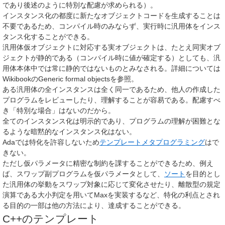
であり後述のように特別な配慮が求められる）。
インスタンス化の都度に新たなオブジェクトコードを生成することは
不要であるため、コンパイル時のみならず、実行時に汎用体をインス
タンス化することができる。
汎用体仮オブジェクトに対応する実オブジェクトは、たとえ同実オブ
ジェクトが静的である（コンパイル時に値が確定する）としても、汎
用体本体中では常に静的ではないものとみなされる。詳細については
WikibookのGeneric formal objectsを参照。
ある汎用体の全インスタンスは全く同一であるため、他人の作成した
プログラムをレビューしたり、理解することが容易である。配慮すべ
き「特別な場合」はないのだから。
全てのインスタンス化は明示的であり、プログラムの理解が困難とな
るような暗黙的なインスタンス化はない。
Adaでは特化を許容しないため
テンプレートメタプログラミング
はで
きない。
ただし仮パラメータに精密な制約を課することができるため、例え
ば、スワップ副プログラムを仮パラメータとして、
ソート
を目的とし
た汎用体の挙動をスワップ対象に応じて変化させたり、離散型の規定
演算である大小判定を用いてMaxを実装するなど、特化の利点とされ
る目的の一部は他の方法により、達成することができる。
C++のテンプレート