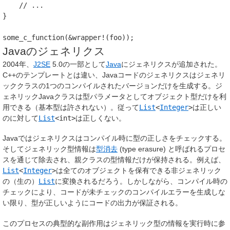
// ...
}
some_c_function
(&
wrapper
!(
foo
));
Javaのジェネリクス
2004年、
J2SE
5.0の一部として
Java
にジェネリクスが追加された。
C++のテンプレートとは違い、Javaコードのジェネリクスはジェネリ
ッククラスの1つのコンパイルされたバージョンだけを生成する。ジ
ェネリックJavaクラスは型パラメータとしてオブジェクト型だけを利
用できる（基本型は許されない）。従って
List
<
Integer
>
は正しい
のに対して
List
<int>
は正しくない。
Javaではジェネリクスはコンパイル時に型の正しさをチェックする。
そしてジェネリック型情報は
型消去
(type erasure) と呼ばれるプロセ
スを通じて除去され、親クラスの型情報だけが保持される。例えば、
List
<
Integer
>
は全てのオブジェクトを保有できる非ジェネリック
の（生の）
List
に変換されるだろう。しかしながら、コンパイル時の
チェックにより、コードが未チェックのコンパイルエラーを生成しな
い限り、型が正しいようにコードの出力が保証される。
このプロセスの典型的な副作用はジェネリック型の情報を実行時に参