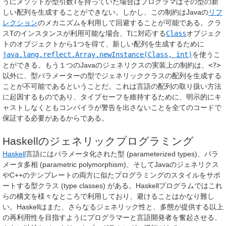
うにメソッドが型引数
T
を持っていた場合はプログラマはその型の新
しい配列を生成することができない。しかし、この制約はJavaの
リフ
レクション
のメカニズムを利用して回避することが可能である。クラ
ス
T
のインスタンスが利用可能な場合、
T
に対応する
Class
オブジェク
トのオブジェクトから1つを得て、新しい配列を生成するために
java.lang.reflect.Array.newInstance(Class, int)
を使うこ
とができる。もう１つのJavaのジェネリクスの実装上の制約は、
<?>
以外に、型パラメーターの型でジェネリッククラスの配列を生成する
ことが不可能であるということだ。これは言語の配列の取り扱い方法
に起因するものであり、タイプセーフを維持するために、明示的にキ
ャストしなくともコンパイラが警告を出さないことを全てのコードで
保証する必要があるからである。
Haskellのジェネリックプログラミング
Haskell
言語にはパラメータ化された型 (parameterized types)、パラ
メータ多相 (parametric polymorphism)、そしてJavaのジェネリクス
やC++のテンプレートの両方に似たプログラミングのスタイルをサポ
ートする型クラス (type classes) がある。Haskellプログラムではこれ
らの構文を様々なところで利用しており、避けることはかなり難し
い。Haskellはまた、さらなるジェネリック性と、多態が提供する以上
の再利用性を目指すようにプログラマーと言語開発者を奮起させる、