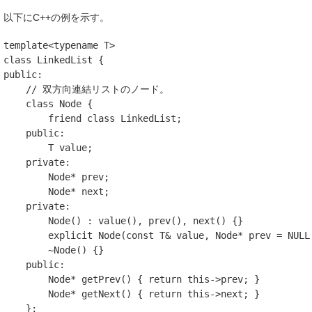
以下にC++の例を示す。
template
<
typename
T
>
class
LinkedList
{
public
:
// 双方向連結リストのノード。
class
Node
{
friend
class
LinkedList
;
public
:
T
value
;
private
:
Node
*
prev
;
Node
*
next
;
private
:
Node
()
:
value
(),
prev
(),
next
()
{}
explicit
Node
(
const
T
&
value
,
Node
*
prev
=
NULL
~
Node
()
{}
public
:
Node
*
getPrev
()
{
return
this
->
prev
;
}
Node
*
getNext
()
{
return
this
->
next
;
}
};