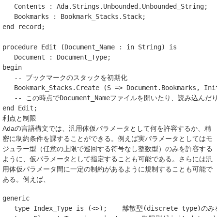
Contents
:
Ada
.
Strings
.
Unbounded
.
Unbounded_String
;
Bookmarks
:
Bookmark_Stacks
.
Stack
;
end record
;
procedure
Edit
(
Document_Name
: 
in
String
)
is
Document
:
Document_Type
;
begin
-- ブックマークのスタックを初期化
Bookmark_Stacks
.
Create
(
S
=>
Document
.
Bookmarks
,
Ini
-- この時点でDocument_Nameファイルを開いたり、読み込んだ
end
Edit
;
利点と制限
Adaの言語構文では、汎用体仮パラメータとして何を許容するか、精
密に制約条件を課することができる。例えば実パラメータとしてはモ
ジュラー型（任意の上限で巡回する符号なし整数型）のみを許容する
ように、仮パラメータとして指定することも可能である。さらには汎
用体仮パラメータ間に一定の制約があるように規制することも可能で
ある。例えば、
generic
type
Index_Type
is
(<>);
-- 離散型(discrete type)の