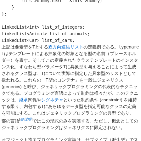
this
->
dummy
.
next
=
&
this
->
dummy
;
}
};
LinkedList
<
int
>
list_of_integers
;
LinkedList
<
Animal
>
list_of_animals
;
LinkedList
<
Car
>
list_of_cars
;
上記は要素型を
T
とする
双方向連結リスト
の定義例である。
typename
T
はテンプレートによる抽象化の対象となる型の名前（プレースホル
ダー）を表す。そしてこの定義されたクラステンプレートの
インスタ
ンス化
、すなわち型パラメータ
T
に具象型を与えることによって生成
されるクラス型は、
T
について実際に指定した具象型のリストとして
扱われる。これらの「T型のコンテナ」を一般に
ジェネリクス
(generics) と呼び、ジェネリックプログラミングの代表的なテクニッ
クである。プログラミング言語によって制約は様々だが、このテクニ
ックは、
継承
関係や
シグネチャ
といった制約条件 (constraint) を維持
する限り、内包する
T
にあらゆるデータ型を指定可能なクラスの定義
を可能にする。これはジェネリックプログラミングの典型であり、一
[
要説明
]
部の言語
ではこの形式のみを実装する。ただし、概念としての
ジェネリックプログラミングはジェネリクスに限定されない。
オブジェクト指向プログラミング言語は、サブタイプ（派生型）でス