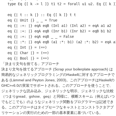
   type Eq {[ k -> l ]} t1 t2 = forall u1 u2. Eq {[ k ]
   eq {| t :: k |} :: Eq {[ k ]} t t

   eq {| Unit |} _ _ = True

   eq {| :+: |} eqA eqB (Inl a1) (Inl a2) = eqA a1 a2

   eq {| :+: |} eqA eqB (Inr b1) (Inr b2) = eqB b1 b2

   eq {| :+: |} eqA eqB _ _ = False

   eq {| :*: |} eqA eqB (a1 :*: b1) (a2 :*: b2) = eqA a1
   eq {| Int |} = (==)

   eq {| Char |} = (==)

「決まり文句を捨てる」アプローチ
決まり文句を捨てるアプローチ (Scrap your boilerplate approach) は
簡易的なジェネリックプログラミングのHaskellに対するアプローチで
ある (Lämmel and Peyton Jones, 2003)。このアプローチはHaskellの
GHC>=6.0の実装でサポートされる。このアプローチを使うことで、
ジェネリックな読み込み、ジェネリックな明示、ジェネリックな比較
（つまりgread、gshow、geq）と同様に、横断スキーム（例えばいつ
でもどこでも）のようなジェネリック関数をプログラマーは記述でき
る。このアプローチはタイプセーフなキャストとコンストラクタアプ
リケーションの実行のための一部の基本要素に基づいている。