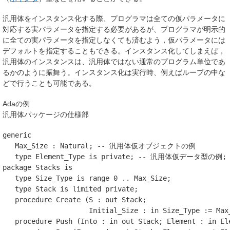
汎用体をインスタンス化する際、プログラマは全ての仮パラメータに
対応する実パラメータを指定する必要があるが、プログラマが明示的
に全ての実パラメータを指定しなくても済むよう，仮パラメータには
デフォルトを指定することもできる。インスタンス化してしまえば，
汎用体のインスタンスは、汎用体ではない通常のプログラム単位であ
るかのように振舞う。インスタンス化は実行時、例えばループの中な
どで行うことも可能である。
Adaの例
汎用体パッケージの仕様部
generic
Max_Size
:
Natural
;
-- 汎用体仮オブジェクトの例
type
Element_Type
is
private
;
-- 汎用体仮データ型の例
package
Stacks
is
type
Size_Type
is
range
0
..
Max_Size
;
type
Stack
is
limited
private
;
procedure
Create
(
S
: 
out
Stack
;
Initial_Size
: 
in
Size_Type
:=
Max
procedure
Push
(
Into
: 
in
out
Stack
;
Element
: 
in
El