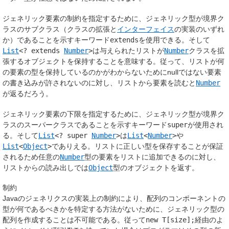
ジェネリック要素の制約を指定するために、ジェネリック型が境界ク
ラスのサブクラス（クラスの拡張と
インターフェイス
の実装のいずれ
か）であることを示すキーワード
extends
を使用できる。そして
List
<? extends
Number
>
は与えられたリストが
Number
クラスを拡
張するオブジェクトを保持することを意味する。従って、リストが何
の要素の型を保持しているのかがわからないためにnullではない要素
の書き込みが許されないのに対し、リストから要素を読むと
Number
が返るだろう。
ジェネリック要素の下限を指定するために、ジェネリック型が境界ク
ラスのスーパークラスであることを示すキーワード
super
が使用され
る。そして
List
<? super
Number
>
は
List
<
Number
>
や
List
<
Object
>
でありえる。リストに正しい型を保存することが保証
されるため任意の
Number
型の要素をリストに追加できるのに対し、
リストからの読み出しでは
Object
型のオブジェクトを返す。
制約
Javaのジェネリクスの実装上の制約により、配列のコンポーネントの
型が何であるべきかを特定する方法がないために、ジェネリック型の
配列を作成することは不可能である。従って
new T[size];
経由のよ