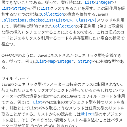
照できないことである。従って、実行時には、
List
<
Integer
>
と
List
<
String
>
が同じ
List
クラスであることを示す。この副作用を緩
和するひとつの方法は
Collection
の宣言を修飾するJavaの
Collections.checkedList(List<E>, Class<E>)
メソッドを利用
して、実行時に型付けされた
Collection
の不正利用（例えば不適切
な型の挿入）をチェックすることによるものである。これは旧式のコ
ードとジェネリクスを利用するコードを共存運用したい場合の状況で
役立つ。
C++やC#のように、Javaはネストされたジェネリック型を定義でき
る。従って、例えば
List
<
Map
<
Integer
,
String
>>
は有効な型であ
る。
ワイルドカード
Javaのジェネリック型パラメーターは特定のクラスに制限されない。
与えられたジェネリックオブジェクトが持っているかもしれないパラ
メーターの型の境界を指定するためにJavaでは
ワイルドカード
を使用
できる。例えば、
List
<?>
は無名のオブジェクト型を持つリストを表
す。引数として
List<?>
を取るようなメソッドは任意の型のリストを
取ることができる。リストからの読み出しは
Object
型のオブジェク
トを返し、そしてnullではない要素をリストへ書き込むことはパラメ
ーター型が任意ではないために許されない。