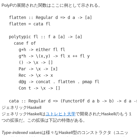
PolyPの展開された関数はここに例として示される。
   flatten :: Regular d => d a -> [a]

   flatten = cata fl

   polytypic fl :: f a [a] -> [a]

     case f of

       g+h -> either fl fl

       g*h -> \(x,y) -> fl x ++ fl y

       () -> \x -> []

       Par -> \x -> [x]

       Rec -> \x -> x

       d@g -> concat . flatten . pmap fl

       Con t -> \x -> []

ジェネリックHaskell
ジェネリックHaskellは
ユトレヒト大学
で開発されたHaskellのもう１
つの拡張だ。この拡張は下記の特徴がある。
Type-indexed values
は様々なHaskell型のコンストラクタ（ユニッ