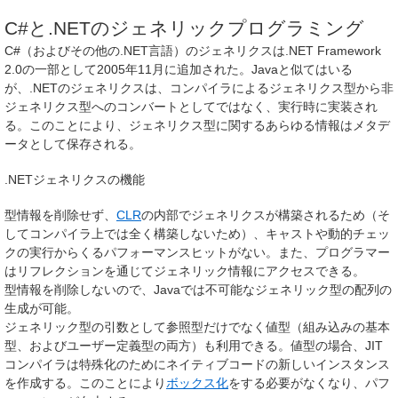
C#と.NETのジェネリックプログラミング
C#（およびその他の.NET言語）のジェネリクスは.NET Framework
2.0の一部として2005年11月に追加された。Javaと似てはいる
が、.NETのジェネリクスは、コンパイラによるジェネリクス型から非
ジェネリクス型へのコンバートとしてではなく、実行時に実装され
る。このことにより、ジェネリクス型に関するあらゆる情報はメタデ
ータとして保存される。
.NETジェネリクスの機能
型情報を削除せず、
CLR
の内部でジェネリクスが構築されるため（そ
してコンパイラ上では全く構築しないため）、キャストや動的チェッ
クの実行からくるパフォーマンスヒットがない。また、プログラマー
はリフレクションを通じてジェネリック情報にアクセスできる。
型情報を削除しないので、Javaでは不可能なジェネリック型の配列の
生成が可能。
ジェネリック型の引数として参照型だけでなく値型（組み込みの基本
型、およびユーザー定義型の両方）も利用できる。値型の場合、JIT
コンパイラは特殊化のためにネイティブコードの新しいインスタンス
を作成する。このことにより
ボックス化
をする必要がなくなり、パフ