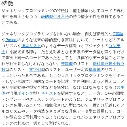
特徴
ジェネリックプログラミングの特徴は、型を抽象化してコードの再利
用性を向上させつつ、
静的型付き言語
の持つ型安全性を維持できるこ
とである。
ジェネリックプログラミングを用いない場合、例えば伝統的な
C言語
や
Pascal
のような従来の静的型付き言語において、ソートなどのアル
ゴリズムや
連結リスト
のようなデータ構造（オブジェクトの
コンテ
ナ
）を記述する際は、たとえ対象となる要素のデータ型が異なるだけ
で事実上同一のコードであったとしても、具体的なデータ型ごとにそ
れぞれ実装しなければならない。
整数型
のリスト、
倍精度浮動小数点
数
型のリスト、
文字列
型のリスト、ユーザー定義
構造体
のリスト、
……といった具合である。もしジェネリックプログラミングをサポー
トしない言語で汎用的なコードを記述して再利用しようと思えば、メ
モリ空間効率や型安全性などを犠牲にしなければならなくなる（
共用
体
や汎用
ポインタ
型と
キャスト
を駆使するなど）。一方、C++の関数
テンプレートやクラステンプレートのように、ジェネリックプログラ
ミングを用いることで、抽象化された型について一度だけ記述したア
ルゴリズムやデータ構造をさまざまな具象データ型に適用して、コー
ドを型安全に再利用できるようになる。これがジェネリックプログラ
ミングの利点の一例として挙げられる。