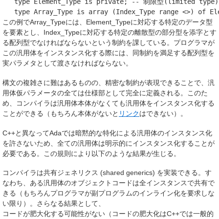
type
Element_Type
is
private
;
-- 制限型(limited ty
type
Array_Type
is
array
(
Index_Type
range
<>)
of
El
この例でArray_Typeには、Element_Typeに対応する特定のデータ型
を要素とし、Index_Typeに対応する特定の離散型の部分型を添字とす
る配列型でなければならないという制約を課している。プログラマが
この汎用体をインスタンス化する際には、同制約を満足する配列型を
実パラメタとして渡さなければならない。
構文の複雑さに難はあるものの、精密な制約が表現できることで、汎
用体仮パラメータの全ては仕様部として完全に定義される。このた
め、コンパイラは汎用体本体がなくても汎用体をインスタンス化する
ことができる（もちろん本体がないと
リンク
はできない）。
C++と異なってAdaでは暗黙的な特化による汎用体のインスタンス化
を許さないため、全ての汎用体は明示的にインスタンス化することが
必要である。この規則により以下のような結果が生じる。
コンパイラは共有ジェネリクス (shared generics) を実装できる。す
なわち、ある汎用体のオブジェクトコードは全インスタンスで共有で
きる（もちろんプログラマが副プログラムのインライン化を要求しな
い限り）。さらなる結果として、
コードが肥大化する可能性がない（コードの肥大化はC++では一般的