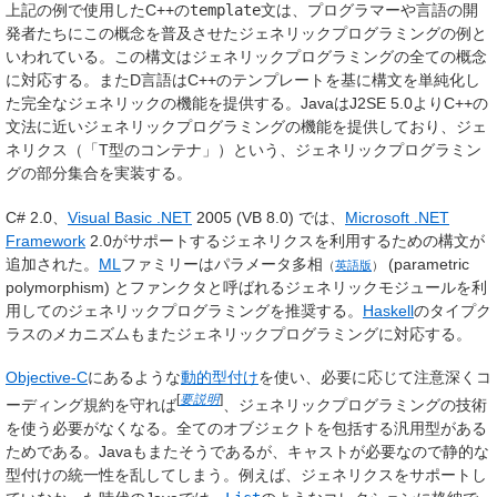
上記の例で使用したC++の
template
文は、プログラマーや言語の開
発者たちにこの概念を普及させたジェネリックプログラミングの例と
いわれている。この構文はジェネリックプログラミングの全ての概念
に対応する。またD言語はC++のテンプレートを基に構文を単純化し
た完全なジェネリックの機能を提供する。JavaはJ2SE 5.0よりC++の
文法に近いジェネリックプログラミングの機能を提供しており、ジェ
ネリクス（「T型のコンテナ」）という、ジェネリックプログラミン
グの部分集合を実装する。
C# 2.0、
Visual Basic .NET
2005 (VB 8.0) では、
Microsoft .NET
Framework
2.0がサポートするジェネリクスを利用するための構文が
追加された。
ML
ファミリーは
パラメータ多相
(parametric
（
英語版
）
polymorphism) とファンクタと呼ばれるジェネリックモジュールを利
用してのジェネリックプログラミングを推奨する。
Haskell
のタイプク
ラスのメカニズムもまたジェネリックプログラミングに対応する。
Objective-C
にあるような
動的型付け
を使い、必要に応じて注意深くコ
[
要説明
]
ーディング規約を守れば
、ジェネリックプログラミングの技術
を使う必要がなくなる。全てのオブジェクトを包括する汎用型がある
ためである。Javaもまたそうであるが、キャストが必要なので静的な
型付けの統一性を乱してしまう。例えば、ジェネリクスをサポートし