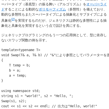
ーパータイプ（基底型）の振る舞い（アルゴリズム）を
オーバーライ
ド
することによる動的な
ポリモーフィズム
（多態性）を備えており、
動的な多態性もまたスーパータイプによる抽象化とサブタイプによる
[
2
]
具象化
を実現するものだが、ジェネリクスは静的な多態性による抽
象化と具象化を実現するという点で設計を異にする。
ジェネリックプログラミングのもう一つの応用例として、型に依存し
ないスワップ関数の例を示す。
template
<
typename
T
>
void
Swap
(
T
&
a
,
T
&
b
)
// "&"により参照としてパラメーターを
{
T
temp
=
b
;
b
=
a
;
a
=
temp
;
}
using
namespace
std
;
string
s1
=
"world!"
,
s2
=
"Hello, "
;
Swap
(
s1
,
s2
);
cout
<<
s1
<<
s2
<<
endl
;
// 出力は"Hello, world!"