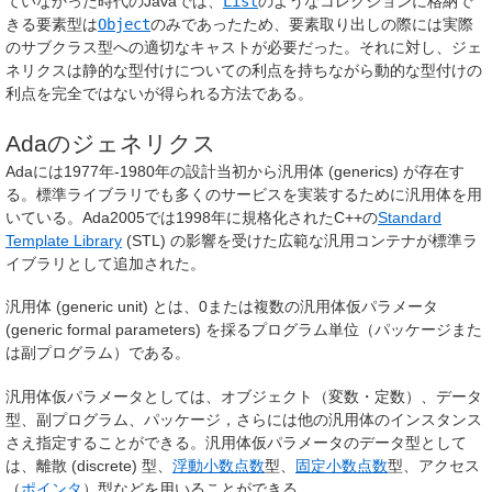
ていなかった時代のJavaでは、
List
のようなコレクションに格納で
きる要素型は
Object
のみであったため、要素取り出しの際には実際
のサブクラス型への適切なキャストが必要だった。それに対し、ジェ
ネリクスは静的な型付けについての利点を持ちながら動的な型付けの
利点を完全ではないが得られる方法である。
Adaのジェネリクス
Adaには1977年-1980年の設計当初から汎用体 (generics) が存在す
る。標準ライブラリでも多くのサービスを実装するために汎用体を用
いている。Ada2005では1998年に規格化されたC++の
Standard
Template Library
(STL) の影響を受けた広範な汎用コンテナが標準ラ
イブラリとして追加された。
汎用体 (generic unit) とは、0または複数の汎用体仮パラメータ
(generic formal parameters) を採るプログラム単位（パッケージまた
は副プログラム）である。
汎用体仮パラメータとしては、オブジェクト（変数・定数）、データ
型、副プログラム、パッケージ，さらには他の汎用体のインスタンス
さえ指定することができる。汎用体仮パラメータのデータ型として
は、離散 (discrete) 型、
浮動小数点数
型、
固定小数点数
型、アクセス
（
ポインタ
）型などを用いることができる。