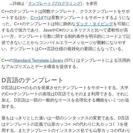
→詳細は「
テンプレート (プログラミング)
」を参照
C++のテンプレートは関数テンプレート、クラステンプレートをサポ
ートするほか、
C++14
では変数テンプレートもサポートするようにな
った。C++のテンプレートは特に静的な
ダック・タイピング
を可能に
する点で強力であり、JavaやC#のジェネリクスと比べて柔軟性が高
い一方、テンプレート引数に関する制約条件を明示的にコード上で記
述できないことからコンパイルエラーメッセージが難解になりやす
い。テンプレートはC++言語仕様の複雑化の要因にもなっている。
C++の
Standard Template Library
(STL) はテンプレートによる汎用的
なアルゴリズムとデータ構造を提供する。
D言語のテンプレート
D言語はC++のものを発展させたテンプレートをサポートする。大半
のC++テンプレートの表現はD言語でもそのまま利用できる。それに
加え、D言語は一部の一般的なケースを合理化する機能をいくつか追
加する。
最もはっきりとした違いは一部のシンタックスの変更である。D言語
はテンプレートの定義で山形カッコ
< >
の代わりに丸カッコ
( )
を使
用する。またテンプレートのインスタンス化でも山形カッコの代わり