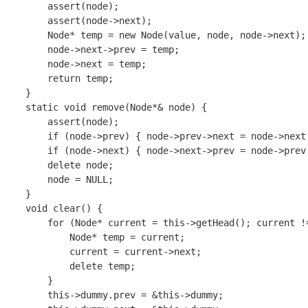
assert
(
node
);
assert
(
node
->
next
);
Node
*
temp
=
new
Node
(
value
,
node
,
node
->
next
);
node
->
next
->
prev
=
temp
;
node
->
next
=
temp
;
return
temp
;
}
static
void
remove
(
Node
*&
node
)
{
assert
(
node
);
if
(
node
->
prev
)
{
node
->
prev
->
next
=
node
->
next
if
(
node
->
next
)
{
node
->
next
->
prev
=
node
->
prev
delete
node
;
node
=
NULL
;
}
void
clear
()
{
for
(
Node
*
current
=
this
->
getHead
();
current
!
Node
*
temp
=
current
;
current
=
current
->
next
;
delete
temp
;
}
this
->
dummy
.
prev
=
&
this
->
dummy
;