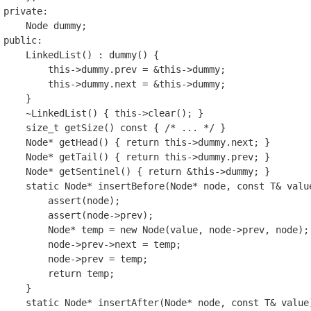
private
:
Node
dummy
;
public
:
LinkedList
()
:
dummy
()
{
this
->
dummy
.
prev
=
&
this
->
dummy
;
this
->
dummy
.
next
=
&
this
->
dummy
;
}
~
LinkedList
()
{
this
->
clear
();
}
size_t
getSize
()
const
{
/* ... */
}
Node
*
getHead
()
{
return
this
->
dummy
.
next
;
}
Node
*
getTail
()
{
return
this
->
dummy
.
prev
;
}
Node
*
getSentinel
()
{
return
&
this
->
dummy
;
}
static
Node
*
insertBefore
(
Node
*
node
,
const
T
&
valu
assert
(
node
);
assert
(
node
->
prev
);
Node
*
temp
=
new
Node
(
value
,
node
->
prev
,
node
);
node
->
prev
->
next
=
temp
;
node
->
prev
=
temp
;
return
temp
;
}
static
Node
*
insertAfter
(
Node
*
node
,
const
T
&
value