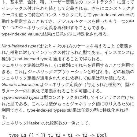
ト、基本型、合計、積、ユーザー定義型のコンストラクタ）に渡って
インデックス付けられた値として定義される。さらに
コンストラクタ
ケース
を使って特定のコンストラクタに対してtype-indexed valuesの
動作を指定することもでき、
デフォルトケース
を使ったもう一つの中
で１つのジェネリック定義を再利用することもできる。
type-indexed valueの結果は任意の型に特殊化され得る。
Kind-indexed types
は
*
と
k → k
の両方のケースを与えることで定義さ
れた種別に対してインデックス付けられた型である。インスタンスは
種別にkind-indexed typeを適用することで得られる。
ジェネリック定義は型もしくは種別にそれらを適用することで利用で
きる。これは
ジェネリックアプリケーション
と呼ばれる。どの種類の
ジェネリック定義が適用されたかに依存して結果は型か値になる。
Generic abstraction
はジェネリック定義が（与えられた種別の）型パ
ラメーターの抽象化で定義されることを可能にする。
Type-indexed types
は型コンストラクタに対してインデックス付けら
れた型である。これらは型がもっとジェネリック値に取り入るために
利用できる。type-indexed typesの結果は任意の型に特殊化され得
る。
ジェネリックHaskellの比較関数の一例として。
   type Eq {[ * ]} t1 t2 = t1 -> t2 -> Bool
