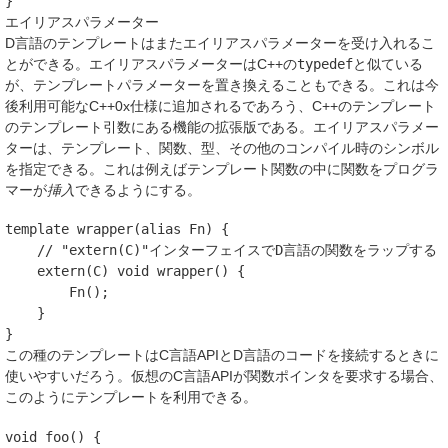
}
エイリアスパラメーター
D言語のテンプレートはまたエイリアスパラメーターを受け入れるこ
とができる。エイリアスパラメーターはC++の
typedef
と似ている
が、テンプレートパラメーターを置き換えることもできる。これは今
後利用可能なC++0x仕様に追加されるであろう、C++のテンプレート
のテンプレート引数にある機能の拡張版である。エイリアスパラメー
ターは、テンプレート、関数、型、その他のコンパイル時のシンボル
を指定できる。これは例えばテンプレート関数の中に関数をプログラ
マーが
挿入
できるようにする。
template
wrapper
(
alias
Fn
)
{
// "extern(C)"インターフェイスでD言語の関数をラップする
extern
(
C
)
void
wrapper
()
{
Fn
();
}
}
この種のテンプレートはC言語APIとD言語のコードを接続するときに
使いやすいだろう。仮想のC言語APIが関数ポインタを要求する場合、
このようにテンプレートを利用できる。
void
foo
()
{