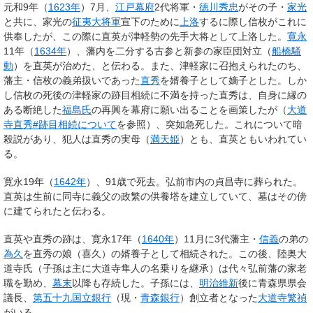
元和9年（
1623年
）7月、
江戸幕府
2代将軍・
徳川秀忠
がその子・
家光
と共に、家光の
征夷大将軍
宣下のために
上洛
するに際し信枚がこれに
供奉したが、この際に直英が津軽勢の先手大将として上洛した。
寛永
11年（
1634年
）、藩内を二分する古参と新参の家臣団対立（
船橋騒
動
）を直英が治めた、と伝わる。また、津軽家に召抱えられたのち、
藩主・信枚の義弟扱いであった
直秀
を婿養子として嫡子とした。しか
し信枚の死後の津軽家の跡目相続に不満を持った直秀は、自身に縁の
ある断絶した
福島氏
の再興を幕府に願い出ることを画策したが（
大道
寺直秀#跡目相続について
を参照）、突如急死した。これについて暗
殺説があり、犯人は直秀の実母（
満天姫
）とも、直英ともいわれてい
る。
寛永19年（
1642年
）、91歳で死去。弘前市内の貞昌寺に葬られた。
直英は生前に同寺に義父の政繁の供養塔を建立していて、墓はその傍
に建てられたと伝わる。
直英や直秀の跡は、寛永17年（
1640年
）11月に3代藩主・
信義
の弟の
為久
を直秀の娘（喜久）の婿養子として相続された。この後、陸奥大
道寺氏（子孫は主に
大道寺隼人
の名乗りを継承）は代々弘前藩の家老
職を勤め、
幕末
以降も存続した。子孫には、
明治維新
後に青森県県会
議長、
第五十九国立銀行
（現・
青森銀行
）創立者となった
大道寺繁禎
がいる。