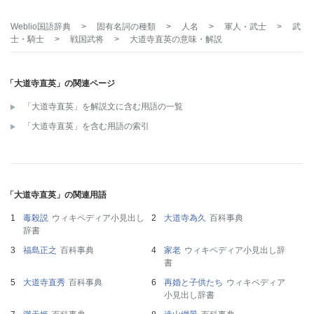
Weblio国語辞典
>
固有名詞の種類
>
人名
>
軍人・武士
>
武
士・騎士
>
戦国武将
>
大道寺直英
の意味・解説
「大道寺直英」の関連ページ
「大道寺直英」を解説文に含む用語の一覧
「大道寺直英」を含む用語の索引
「大道寺直英」の関連用語
毒殺説
ウィキペディア小見出し
大道寺為久
百科事典
辞書
福島正之
百科事典
家老
ウィキペディア小見出し辞
書
大道寺直秀
百科事典
再婚と子供たち
ウィキペディア
小見出し辞書