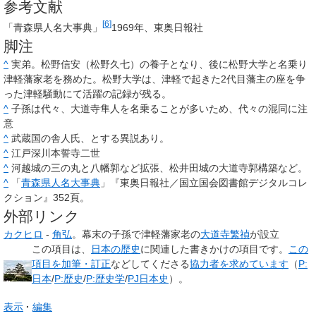
参考文献
[
6
]
「青森県人名大事典」
1969年、東奥日報社
脚注
^
実弟。松野信安（松野久七）の養子となり、後に松野大学と名乗り
津軽藩家老を務めた。松野大学は、津軽で起きた2代目藩主の座を争
った津軽騒動にて活躍の記録が残る。
^
子孫は代々、大道寺隼人を名乗ることが多いため、代々の混同に注
意
^
武蔵国の舎人氏、とする異説あり。
^
江戸深川本誓寺二世
^
河越城の三の丸と八幡郭など拡張、松井田城の大道寺郭構築など。
^
「
青森県人名大事典
」『東奥日報社／国立国会図書館デジタルコレ
クション』352頁。
外部リンク
カクヒロ
-
角弘
。幕末の子孫で津軽藩家老の
大道寺繁禎
が設立
この項目は、
日本の歴史
に関連した
書きかけの項目
です。
この
項目を加筆・訂正
などしてくださる
協力者を求めています
（
P:
日本
/
P:歴史
/
P:歴史学
/
PJ日本史
）。
表示
編集