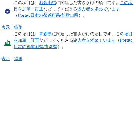
この項目は、
和歌山県
に関連した
書きかけの項目
です。
この項
目を加筆・訂正
などしてくださる
協力者を求めています
（
Portal:日本の都道府県/和歌山県
）。
表示
編集
この項目は、
青森県
に関連した
書きかけの項目
です。
この項目
を加筆・訂正
などしてくださる
協力者を求めています
（
Portal:
日本の都道府県/青森県
）。
表示
編集