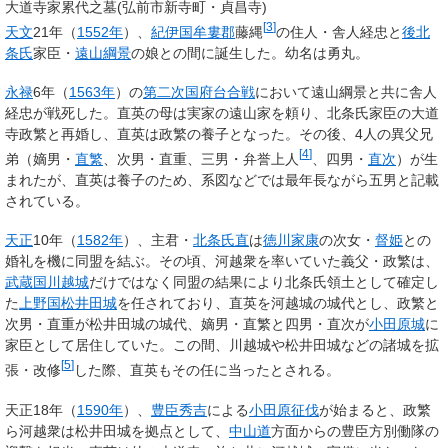
大道寺家累代之墓(弘前市新寺町・貞昌寺)
[
3
]
天文
21年（
1552年
）、
紀伊国
牟婁郡
藤縄
の住人・舎人経忠と
後北
条氏
家臣・
遠山綱景
の娘との間に誕生した。幼名は勇丸。
永禄
6年（
1563年
）の
第二次国府台合戦
において遠山綱景と共に舎人
経忠が戦死した。直英の母は実家の遠山家を頼り、北条氏家臣の大道
寺政繁と再婚し、直英は政繁の養子となった。その後、4人の異父兄
[
4
]
弟（嫡男・
直繁
、次男・直重、三男・弁誉上人
、四男・
直次
）が生
まれたが、直英は養子のため、系図などでは最年長ながら五男と記載
されている。
天正
10年（
1582年
）、主君・
北条氏直
は
徳川家康
の次女・
督姫
との
婚礼を機に同盟を結ぶ。その頃、河越衆を率いていた義父・政繁は、
武蔵国
川越城
だけではなく同盟の結果により北条氏領土として確定し
た
上野国
松井田城
を任されており、直英を河越城の城代とし、政繁と
次男・直重が松井田城の城代、嫡男・直繁と四男・直次が
小田原城
に
家臣として居住していた。この間、川越城や松井田城などの諸城を拡
[
5
]
張・改修
した際、直英もその任に当ったとされる。
天正18年（
1590年
）、
豊臣秀吉
による
小田原征伐
が始まると、政繁
ら河越衆は松井田城を拠点として、
中山道
方面からの豊臣方別働隊の