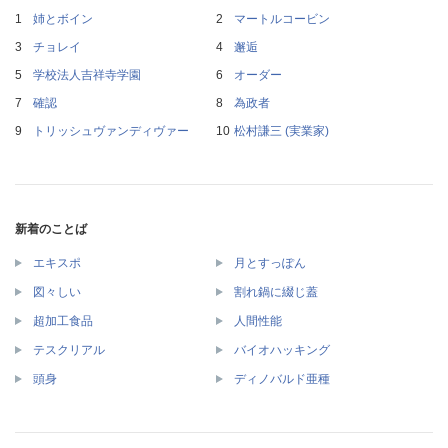
姉とボイン
マートルコービン
チョレイ
邂逅
学校法人吉祥寺学園
オーダー
確認
為政者
トリッシュヴァンディヴァー
松村謙三 (実業家)
新着のことば
エキスポ
月とすっぽん
図々しい
割れ鍋に綴じ蓋
超加工食品
人間性能
テスクリアル
バイオハッキング
頭身
ディノバルド亜種