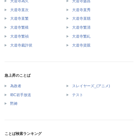
大道寺為久
大道寺盛昌
大道寺直次
大道寺直秀
大道寺直繁
大道寺直聴
大道寺繁殖
大道寺繁清
大道寺繁禎
大道寺繁糺
大道寺裁許状
大道寺資親
急上昇のことば
為政者
スレイヤーズ_(アニメ)
IBC岩手放送
テスト
黙祷
ことば検索ランキング