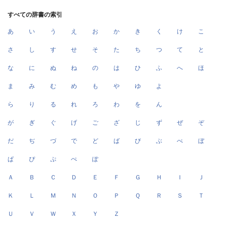
すべての辞書の索引
あ
い
う
え
お
か
き
く
け
こ
さ
し
す
せ
そ
た
ち
つ
て
と
な
に
ぬ
ね
の
は
ひ
ふ
へ
ほ
ま
み
む
め
も
や
ゆ
よ
ら
り
る
れ
ろ
わ
を
ん
が
ぎ
ぐ
げ
ご
ざ
じ
ず
ぜ
ぞ
だ
ぢ
づ
で
ど
ば
び
ぶ
べ
ぼ
ぱ
ぴ
ぷ
ぺ
ぽ
Ａ
Ｂ
Ｃ
Ｄ
Ｅ
Ｆ
Ｇ
Ｈ
Ｉ
Ｊ
Ｋ
Ｌ
Ｍ
Ｎ
Ｏ
Ｐ
Ｑ
Ｒ
Ｓ
Ｔ
Ｕ
Ｖ
Ｗ
Ｘ
Ｙ
Ｚ