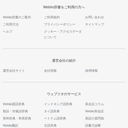
Weblio辞書をご利用の方へ
Weblio辞書のご案内
ご利用規約
お問い合わせ
ご利用方法
プライバシーポリシー
サイトマップ
ヘルプ
クッキー・アクセスデータ
について
運営会社の紹介
運営会社サイト
会社情報
採用情報
ウェブリオのサービス
Weblio国語辞典
インドネシア語辞典
英会話コラム
類語・対義語辞典
タイ語辞典
Weblio英会話
英和辞典・和英辞典
ベトナム語辞典
英語の質問箱
Weblio翻訳
古語辞典
語彙力診断