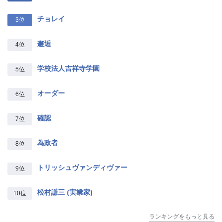
チョレイ
3位
邂逅
4位
学校法人吉祥寺学園
5位
オーダー
6位
確認
7位
為政者
8位
トリッシュヴァンディヴァー
9位
松村謙三 (実業家)
10位
ランキングをもっと見る