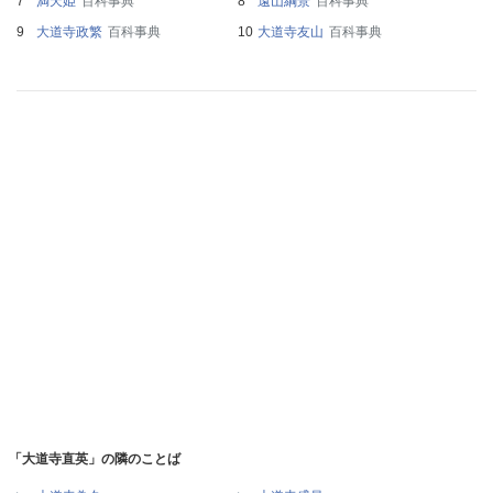
満天姫
百科事典
遠山綱景
百科事典
大道寺政繁
百科事典
大道寺友山
百科事典
「大道寺直英」の隣のことば