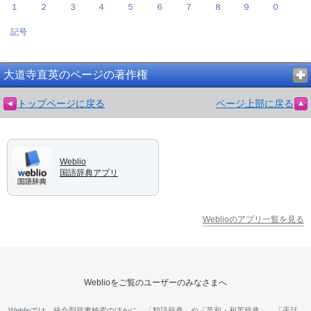
１
２
３
４
５
６
７
８
９
０
記号
大道寺直英のページの著作権
トップページに戻る
ページ上部に戻る
Weblio
国語辞典アプリ
Weblioのアプリ一覧を見る
Weblioをご覧のユーザーのみなさまへ
Weblioでは、統合型辞書検索のほかに、「類語辞典」や「英和・和英辞典」、「手話