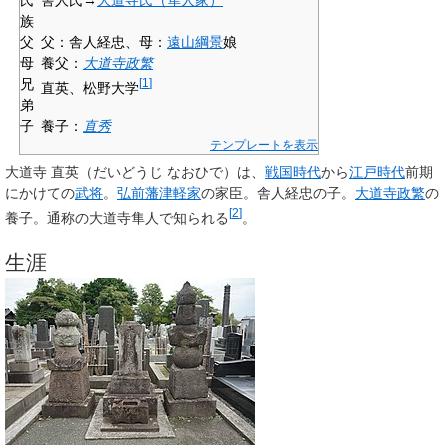
族
父
父：舎人経忠、母：
遠山綱景
娘
母
養父：
大道寺政繁
兄
[
1
]
直英
、松野大学
弟
子
養子：
直秀
テンプレートを表示
大道寺 直英
（だいどうじ なおひで）は、
戦国時代
から
江戸時代
前期
にかけての
武将
。
弘前藩
津軽家
の家臣。舎人経忠の子。
大道寺政繁
の
[
2
]
養子。通称の
大道寺隼人
で知られる
。
生涯