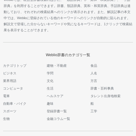
辞典」を利用することができます。辞書、類語辞典、英和・和英辞典、手話辞典は連
動しており、それぞれの検索結果へのリンクが表示されます。また、解説記事の本文
中では、Weblioに登録されている他のキーワードへのリンクが自動的に貼られます。
解説文で登場した分からないキーワードや気になるキーワードは、1クリックで検索結
果を表示することができます。
Weblio辞書のカテゴリ一覧
カテゴリトップ
建物・不動産
食品
ビジネス
学問
人名
業界用語
文化
方言
コンピュータ
生活
辞書・百科事典
電車
ヘルスケア
タレント出身地検索
自動車・バイク
趣味
船
スポーツ
登録辞書一覧
工学
生物
金融コラム一覧