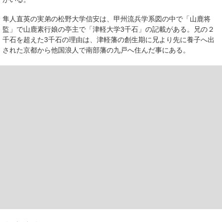
隼人直英の実弟の松野大学信安は、甲州流兵学系図の中で「山鹿将
監」で山鹿素行娘の亭主で「津軽大学3千石」の記載がある。兄の２
千石を超えた3千石の理由は、津軽藩の創生期に兄より先に養子へ出
された京都から他国浪人で南部藩の九戸へ住んだ事にある。