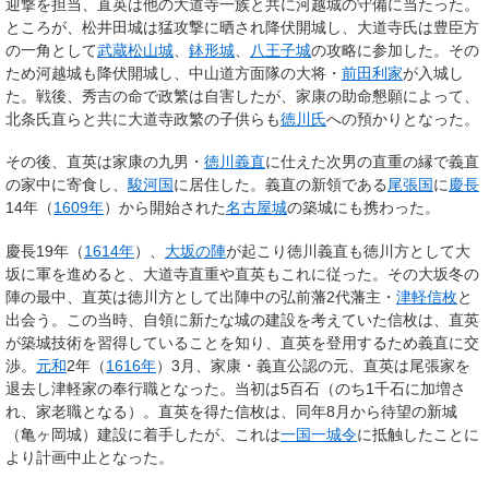
迎撃を担当、直英は他の大道寺一族と共に河越城の守備に当たった。
ところが、松井田城は猛攻撃に晒され降伏開城し、大道寺氏は豊臣方
の一角として
武蔵松山城
、
鉢形城
、
八王子城
の攻略に参加した。その
ため河越城も降伏開城し、中山道方面隊の大将・
前田利家
が入城し
た。戦後、秀吉の命で政繁は自害したが、家康の助命懇願によって、
北条氏直らと共に大道寺政繁の子供らも
徳川氏
への預かりとなった。
その後、直英は家康の九男・
徳川義直
に仕えた次男の直重の縁で義直
の家中に寄食し、
駿河国
に居住した。義直の新領である
尾張国
に
慶長
14年（
1609年
）から開始された
名古屋城
の築城にも携わった。
慶長19年（
1614年
）、
大坂の陣
が起こり徳川義直も徳川方として大
坂に軍を進めると、大道寺直重や直英もこれに従った。その大坂冬の
陣の最中、直英は徳川方として出陣中の弘前藩2代藩主・
津軽信枚
と
出会う。この当時、自領に新たな城の建設を考えていた信枚は、直英
が築城技術を習得していることを知り、直英を登用するため義直に交
渉。
元和
2年（
1616年
）3月、家康・義直公認の元、直英は尾張家を
退去し津軽家の奉行職となった。当初は5百石（のち1千石に加増さ
れ、家老職となる）。直英を得た信枚は、同年8月から待望の新城
（亀ヶ岡城）建設に着手したが、これは
一国一城令
に抵触したことに
より計画中止となった。