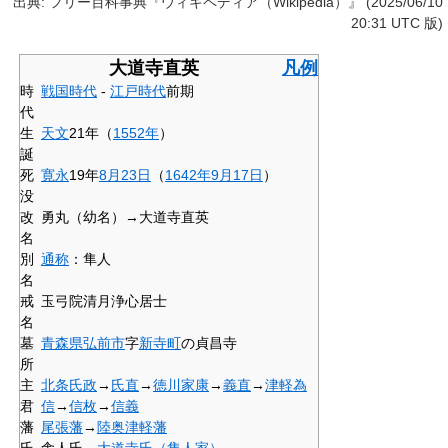
出典: フリー百科事典『ウィキペディア（Wikipedia）』 (2025/06/10
20:31 UTC 版)
大道寺直英
凡例
時
戦国時代
-
江戸時代
前期
代
生
天文
21年（
1552年
）
誕
死
寛永
19年
8月23日
（
1642年
9月17日
）
没
改
勇丸（幼名）→大道寺直英
名
別
通称
：隼人
名
戒
玉弓院清月浄心居士
名
墓
青森県
弘前市
字
新寺町
の貞昌寺
所
主
北条氏政
→
氏直
→
徳川家康
→
義直
→
津軽為
君
信
→
信枚
→
信義
藩
尾張藩
→
陸奥
津軽藩
氏
舎人氏→
大道寺氏（隼人家）