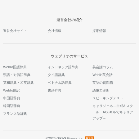
運営会社の紹介
運営会社サイト
会社情報
採用情報
ウェブリオのサービス
Weblio国語辞典
インドネシア語辞典
英会話コラム
類語・対義語辞典
タイ語辞典
Weblio英会話
英和辞典・和英辞典
ベトナム語辞典
英語の質問箱
Weblio翻訳
古語辞典
語彙力診断
中国語辞典
スピーキングテスト
韓国語辞典
キャリジェネ～生成AIスク
ール・AIスキルでキャリア
フランス語辞典
アップ～
©2026 GRAS Group, Inc.