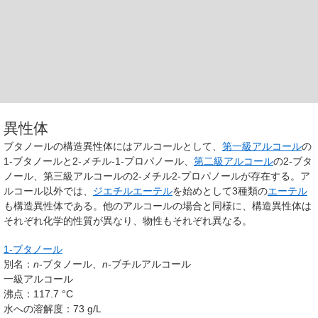
異性体
ブタノールの構造異性体にはアルコールとして、
第一級アルコール
の
1-ブタノールと2-メチル-1-プロパノール、
第二級アルコール
の2-ブタ
ノール、第三級アルコールの2-メチル2-プロパノールが存在する。ア
ルコール以外では、
ジエチルエーテル
を始めとして3種類の
エーテル
も構造異性体である。他のアルコールの場合と同様に、構造異性体は
それぞれ化学的性質が異なり、物性もそれぞれ異なる。
1-ブタノール
別名：
n
-ブタノール、
n
-ブチルアルコール
一級アルコール
沸点：117.7 °C
水への溶解度：73 g/L