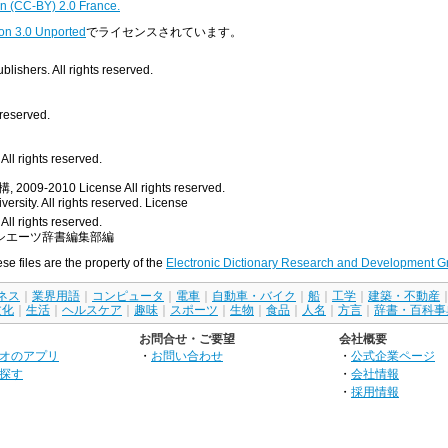
n (CC-BY) 2.0 France.
on 3.0 Unported
でライセンスされています。
ishers. All rights reserved.
 reserved.
ll rights reserved.
, 2009-2010
License
All rights reserved.
rsity. All rights reserved.
License
All rights reserved.
シエーツ辞書編集部編
ese files are the property of the
Electronic Dictionary Research and Development G
ネス
｜
業界用語
｜
コンピュータ
｜
電車
｜
自動車・バイク
｜
船
｜
工学
｜
建築・不動産
文化
｜
生活
｜
ヘルスケア
｜
趣味
｜
スポーツ
｜
生物
｜
食品
｜
人名
｜
方言
｜
辞書・百科事
お問合せ・ご要望
会社概要
オのアプリ
・
お問い合わせ
・
公式企業ページ
探す
・
会社情報
・
採用情報