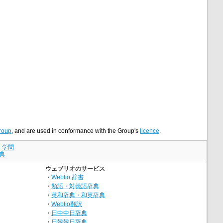
roup
, and are used in conformance with the Group's
licence
.
｜
学問
典
ウェブリオのサービス
・
Weblio 辞書
・
類語・対義語辞典
・
英和辞典・和英辞典
・
Weblio翻訳
・
日中中日辞典
・
日韓韓日辞典