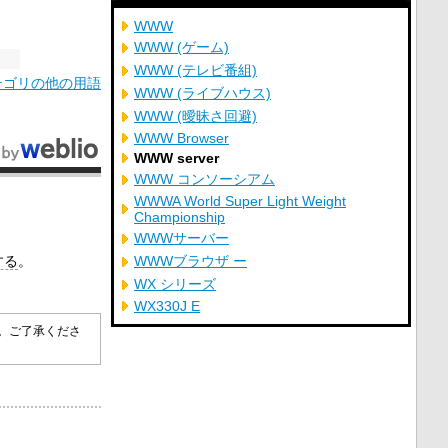
WWW
WWW (ゲーム)
WWW (テレビ番組)
テゴリの他の用語
WWW (ライブハウス)
WWW (曖昧さ回避)
WWW Browser
WWW server
WWW コンソーシアム
WWWA World Super Light Weight
Championship
WWWサーバー
する
。
WWWブラウザ ー
WX シリーズ
WX330J E
す。ご了承くださ