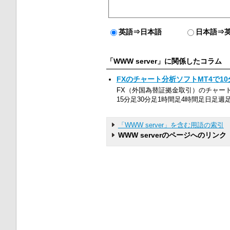
英語⇒日本語
日本語⇒
「WWW server」に関係したコラム
FXのチャート分析ソフトMT4で1
FX（外国為替証拠金取引）のチャート分
15分足30分足1時間足4時間足日足週足M
「WWW server」を含む用語の索引
WWW serverのページへのリンク