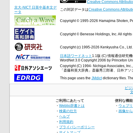
Creative Commons Attributio
京大-NICT 日英中基本文デ
この対訳データは
Creative Commons Attributi
ータ
Copyright © 1995-2026 Hamajima Shoten, Publ
Copyright © Benesse Holdings, Inc. All rights
Copyright (c) 1995-2026 Kenkyusha Co., Ltd. A
日本語ワードネット
1.1版 (C) 情報通信研究機構
WordNet 3.0 Copyright 2006 by Princeton Unive
Copyright (C) 1994- Nichigai Associates, Inc., 
「斎藤和英大辞典」斎藤秀三郎著、日外アソ
This page uses the
JMdict
dictionary files. Th
ビジ
ご利用にあたって
便利な機能
・
Weblio辞書とは
・
ウェブリ
・
検索の仕方
・
画像から
・
ヘルプ
・
利用規約
・
プライバシーポリシー
・
サイトマップ