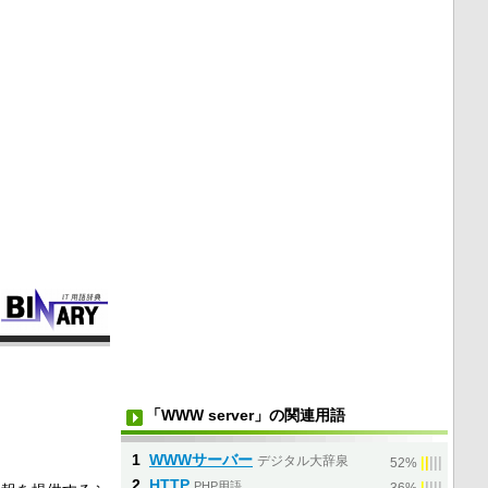
「WWW server」の関連用語
1
WWWサーバー
デジタル大辞泉
|
|
|
|
|
52%
2
HTTP
PHP用語
|
|
|
|
|