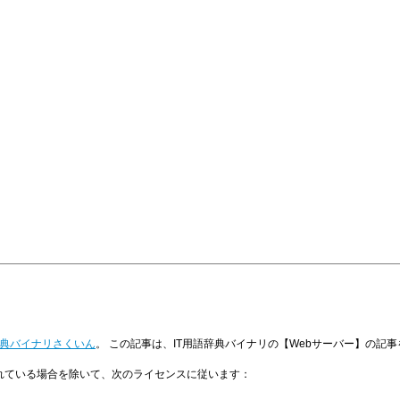
辞典バイナリさくいん
。 この記事は、IT用語辞典バイナリの【Webサーバー】の記
明示されている場合を除いて、次のライセンスに従います：