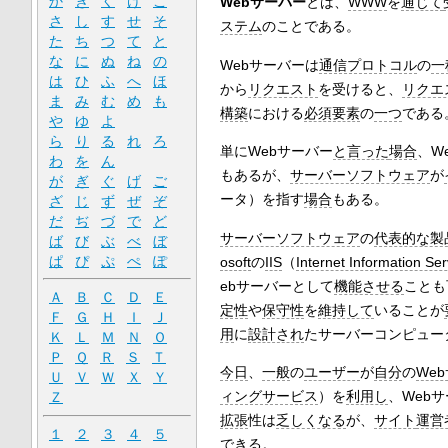
か
き
く
け
こ
Webサーバー
とは、
WWW
を
通じて
さ
し
す
せ
そ
ステム
のことである。
た
ち
つ
て
と
な
に
ぬ
ね
の
Webサーバーは
通信プロトコル
の
一
は
ひ
ふ
へ
ほ
から
リクエスト
を受けると、
リクエ
ま
み
む
め
も
構築
における
必須要素
の
一つ
である
や
ゆ
よ
ら
り
る
れ
ろ
単にWebサーバー
と言った
場合
、W
わ
を
ん
もあるが、
サーバーソフトウェア
が
が
ぎ
ぐ
げ
ご
ータ）を指す
場合
もある。
ざ
じ
ず
ぜ
ぞ
だ
ぢ
づ
で
ど
サーバーソフトウェア
の
代表的な製
ば
び
ぶ
べ
ぼ
ぱ
ぴ
ぷ
ぺ
ぽ
osoft
の
IIS
（
Internet Information Ser
ebサーバーとして
機能させる
ことも
Ａ
Ｂ
Ｃ
Ｄ
Ｅ
定性
や
保守性
を
維持して
いることが
Ｆ
Ｇ
Ｈ
Ｉ
Ｊ
用
に
設計され
たサーバーコンピュー
Ｋ
Ｌ
Ｍ
Ｎ
Ｏ
Ｐ
Ｑ
Ｒ
Ｓ
Ｔ
今日
、
一般
の
ユーザー
が
自分
の
We
Ｕ
Ｖ
Ｗ
Ｘ
Ｙ
ィングサービス
）を
利用し
、Web
Ｚ
拡張
性は
乏しくなる
が、
サイト
運営
１
２
３
４
５
できる。