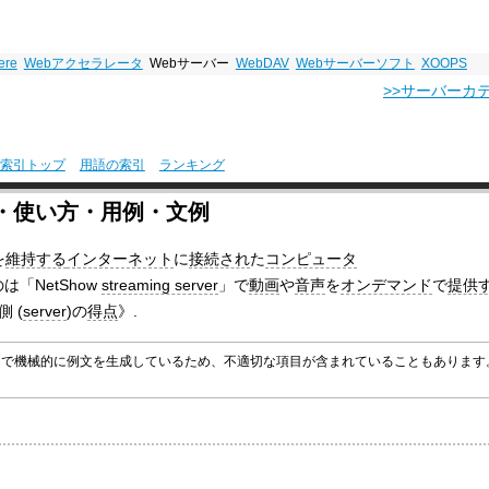
ere
Webアクセラレータ
Webサーバー
WebDAV
Webサーバーソフト
XOOPS
>>サーバーカ
索引トップ
用語の索引
ランキング
例文・使い方・用例・文例
を
維持する
インターネット
に
接続され
た
コンピュータ
は「NetShow
streaming server
」で
動画
や
音声
を
オンデマンド
で
提供
側 (
server
)の
得点
》.
グラムで機械的に例文を生成しているため、不適切な項目が含まれていることもありま