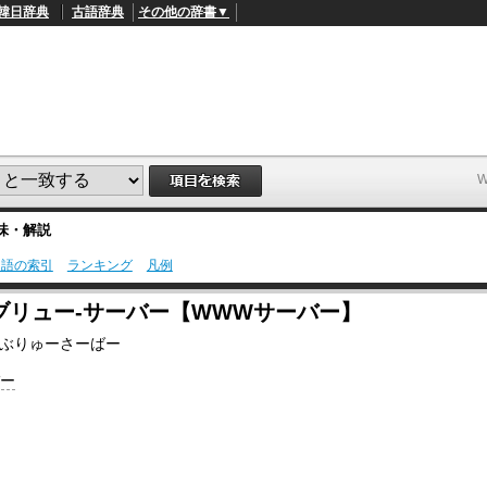
韓日辞典
古語辞典
その他の辞書▼
味・解説
用語の索引
ランキング
凡例
L
/
o
ブリュー‐サーバー【WWWサーバー】
a
d
ぶりゅーさーばー
e
d
バー
:
4
9
.
4
5
%