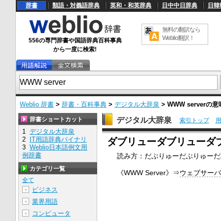
辞書
類語・対義語辞典
英和・和英辞典
日中中日辞典
日韓
無料の翻訳なら
Weblio翻訳！
556の専門辞書や国語辞典百科事典
から一度に検索!
Weblio 辞書
>
辞書・百科事典
>
デジタル大辞泉
>
WWW server
の意
辞書ショートカット
デジタル大辞泉
索引トップ
1
デジタル大辞泉
U
2
IT用語辞典バイナリ
ダブリューダブリューダ
n
3
Weblio日本語例文用
m
例辞書
読み方：だぶりゅーだぶりゅーだ
u
t
カテゴリ一覧
e
《WWW Server》⇒
ウェブサー
全て
ビジネス
＋
業界用語
＋
コンピュータ
＋