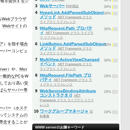
情報
を
提供する
シ
36%
3
Webサーバー
PHP用語
|
|
|
|
|
34%
4
HyperLink.AddParsedSubObject
|
|
|
|
|
30%
メソッド
.NET Framework クラス
る
Webブラウザ
ライブラリ リファレンス
、
Webサイト
の
5
HttpRequest.Path プロパテ
|
|
|
|
|
30%
ィ
.NET Framework クラス ライブラ
リ リファレンス
ア
）を指す
場合
6
LinkButton.AddParsedSubObject
|
|
|
|
|
30%
メソッド
.NET Framework クラス
ーバーコンピュ
ライブラリ リファレンス
7
MultiView.ActiveViewChanged
|
|
|
|
|
30%
イベント
.NET Framework クラス
rver
）や、
Micr
ライブラリ リファレンス
8
HttpRequest.FilePath プロ
一般的な
PC
をW
|
|
|
|
|
18%
パティ
.NET Framework クラス ラ
しており高い
安
イブラリ リファレンス
ぱら
サーバー
専
9
WebServiceBindingAttribute
|
|
|
|
|
18%
コンストラクタ ()
.NET
Framework クラス ライブラリ リファ
レンス
ーバー
（
ホステ
10
ワークグループマネージャ
百
|
|
|
|
|
18%
って
システムの
科事典
専念する
ことが
WWW serverのお隣キーワード