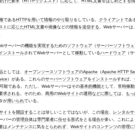
受けた
要求
（
HTTP
リクエスト
）
に応じて
、
HTML文書
を
はじめとする
種
である
HTTP
を
用いて
情報
の
やり取り
をしている。
クライアント
であ
スト
に
応じた
HTML文書
や
画像
などの
情報
を
送信する
。Webサーバーは
。
ebサーバーの
機能
を
実現する
ための
ソフトウェア
（
サーバーソフトウェ
インストール
されてWebサーバーとして
稼動
している
ハードウェア
（サ
品
としては、
オープンソースソフトウェア
の
Apache
（
Apache HTTP Se
vice
）がある。これらの
サーバーソフトウェア
を
インストール
すれば、
可能である。ただし、Webサーバーはその
基本的
機能
として、
常時
稼動
要求される
。そのため、
商用
の
Webサイト
の
運用など
に際して
は、
もっ
タが
用いられ
ている。
bサイト
を
開設する
ことは珍しいことではないが、この
場合
、
レンタルサ
サーバーの
管理
自体
は
専門業者
に
任せ
る
形式
をとる
場合
が多い。これによ
者
は
メンテナンス
に気を
とらわれず
、
Webサイト
の
コンテンツ
の
管理
に