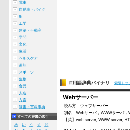
電車
＋
自動車・バイク
＋
船
＋
工学
＋
建築・不動産
＋
学問
＋
文化
＋
生活
＋
ヘルスケア
＋
趣味
＋
スポーツ
＋
生物
＋
IT用語辞典バイナリ
索引トッ
食品
＋
人名
＋
Webサーバー
方言
＋
読み方
：
ウェブサーバー
辞書・百科事典
＋
別名：
Webサーバ
，
WWWサーバ
，
すべての辞書の索引
【英】
web server
, WWW server,
HT
あ
い
う
え
お