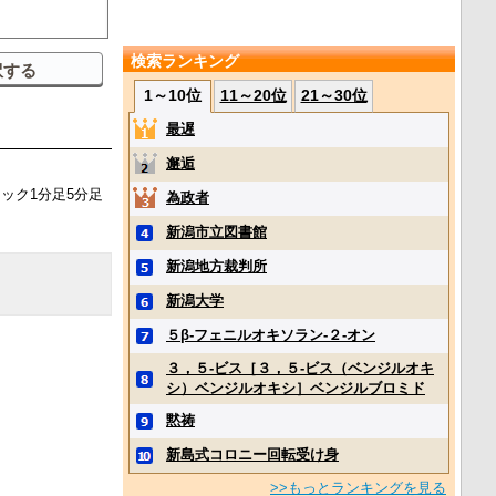
検索ランキング
1～10位
11～20位
21～30位
最遅
邂逅
ィック1分足5分足
為政者
新潟市立図書館
新潟地方裁判所
新潟大学
５β‐フェニルオキソラン‐２‐オン
３，５‐ビス［３，５‐ビス（ベンジルオキ
シ）ベンジルオキシ］ベンジルブロミド
黙祷
新島式コロニー回転受け身
>>もっとランキングを見る