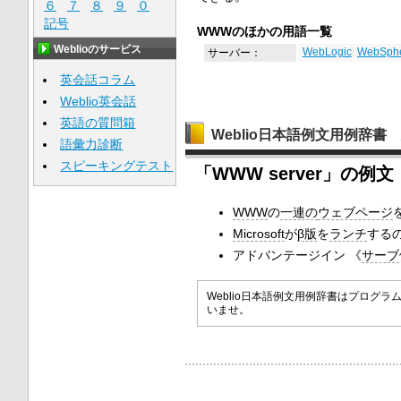
６
７
８
９
０
記号
WWWのほかの用語一覧
Weblioのサービス
サーバー：
WebLogic
WebSph
英会話コラム
Weblio英会話
英語の質問箱
Weblio日本語例文用例辞書
語彙力診断
スピーキングテスト
「WWW server」の
WWW
の
一連の
ウェブページ
Microsoft
が
β版
を
ランチ
するの
アドバンテージイン 《
サーブ
Weblio日本語例文用例辞書はプロ
いませ。