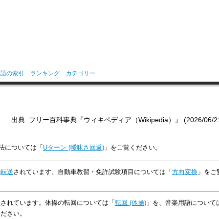
用語の索引
ランキング
カテゴリー
出典: フリー百科事典『ウィキペディア（Wikipedia）』 (2026/06/21 0
法については「
Uターン (曖昧さ回避)
」をご覧ください。
へ
転送
されています。自動車教習・免許試験項目については「
方向変換
」をご
送
されています。体操の転回については「
転回 (体操)
」を、音楽用語について
ください。