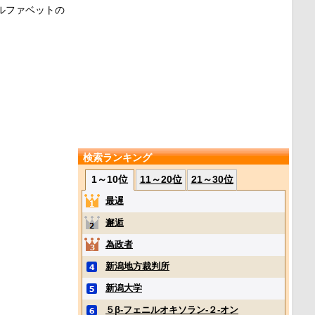
ルファベットの
検索ランキング
1～10位
11～20位
21～30位
最遅
邂逅
為政者
新潟地方裁判所
新潟大学
５β‐フェニルオキソラン‐２‐オン