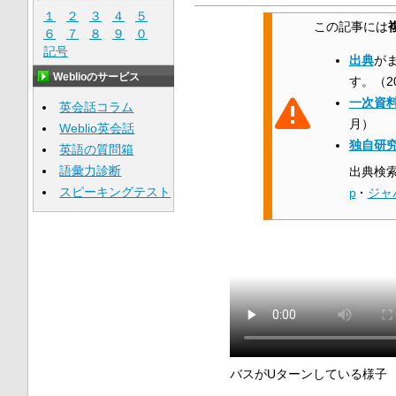
１
２
３
４
５
この記事には
６
７
８
９
０
記号
出典
が
Weblioのサービス
す。
（
2
一次資
英会話コラム
月
）
Weblio英会話
独自研
英語の質問箱
語彙力診断
出典検
スピーキングテスト
p
·
ジャ
バスがUターンしている様子