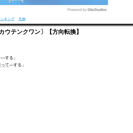
Powered by 
GliaStudios
ランキング
凡例
M
ウカウテンクワン〕【方向転換】
u
t
e
を―する」
乗って
―する」