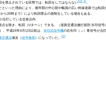
[
注 1
]
回を禁止されている区間では、転回をしてはならない
。
どといった理由により、都市部の中心部や幅員の広い幹線道路では転回
時から20時まで）により転回禁止の規制をしている場合もある。
が点灯している交差点内
差点を除き、転回（Uターン）できる。（道路交通法施行規則 矢印信号
）。平成24年4月1日以前は、
矢印式信号機
の右矢印（→）青信号が点
[
1
]
路交通法
違反（
信号無視
）になっていた。