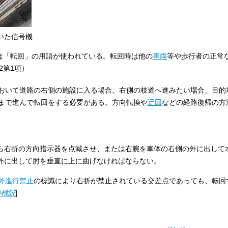
いた信号機
は「転回」の用語が使われている。転回時は他の
車両
等や歩行者の正常
2第1項）
おいて道路の右側の施設に入る場合、右側の枝道へ進みたい場合、目的
まで進んで転回をする必要がある。方向転換や
迂回
などの経路復帰の方
から右折の方向指示器を点滅させ、または右腕を車体の右側の外に出して
外に出して肘を垂直に上に曲げなければならない。
外進行禁止
の標識により右折が禁止されている交差点であっても、転回
要検証
]