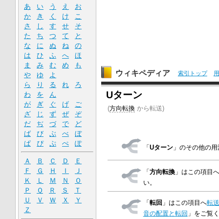
あ
い
う
え
お
か
き
く
け
こ
さ
し
す
せ
そ
た
ち
つ
て
と
な
に
ぬ
ね
の
は
ひ
ふ
へ
ほ
ま
み
む
め
も
ウィキペディア
索引トップ
や
ゆ
よ
ら
り
る
れ
ろ
Uターン
わ
を
ん
が
ぎ
ぐ
げ
ご
(
方向転換
から転送)
ざ
じ
ず
ぜ
ぞ
だ
ぢ
づ
で
ど
ば
び
ぶ
べ
ぼ
ぱ
ぴ
ぷ
ぺ
ぽ
「
Uターン
」のその他の用
Ａ
Ｂ
Ｃ
Ｄ
Ｅ
Ｆ
Ｇ
Ｈ
Ｉ
Ｊ
「
方向転換
」はこの項目
Ｋ
Ｌ
Ｍ
Ｎ
Ｏ
い。
Ｐ
Ｑ
Ｒ
Ｓ
Ｔ
Ｕ
Ｖ
Ｗ
Ｘ
Ｙ
「
転回
」はこの項目へ
転
Ｚ
音の配置と転回
」をご覧