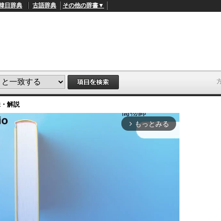
韓日辞典
古語辞典
その他の辞書▼
味・解説
もっとみる
arrow_forward_ios