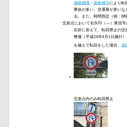
道路標識
・
道路標示
により転
事故が多い、交通量が多いな
る。また、時間指定（例：8
交差点において右矢印（→）青信号
右折に加えて、転回禁止の交
整備（平成24年4月1日施行）
を越えて転回をした場合、
道
交差点内のみ転回禁止