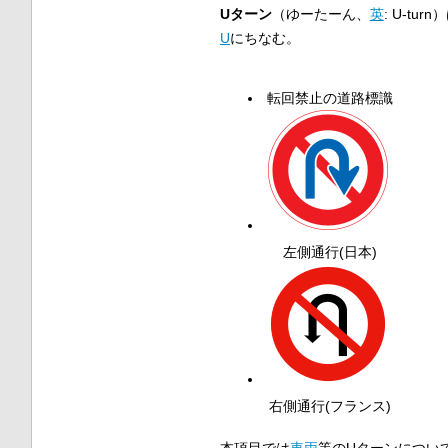
Uターン
（ゆーたーん、
英
:
U-turn
）
U
にちなむ。
転回禁止の道路標識
左側通行(日本)
右側通行(フランス)
本項目では
車両
等のUターンについ