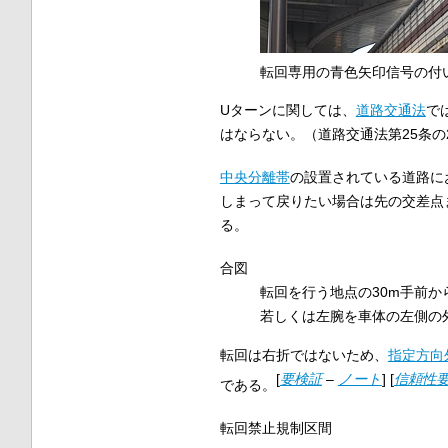
転回専用の青色矢印信号の付
Uターンに関しては、
道路交通法
で
はならない。（道路交通法第25条の
中央分離帯
の設置されている道路に
しまって戻りたい場合は先の交差点
る。
合図
転回を行う地点の30m手前
若しくは左腕を車体の左側の
転回は右折ではないため、
指定方向
[
要検証
–
ノート
]
[
信頼性
である。
転回禁止規制区間