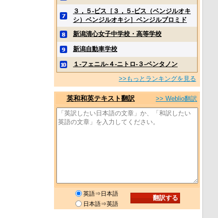
３，５‐ビス［３，５‐ビス（ベンジルオキ
シ）ベンジルオキシ］ベンジルブロミド
新潟清心女子中学校・高等学校
新潟自動車学校
１‐フェニル‐４‐ニトロ‐３‐ペンタノン
>>もっとランキングを見る
英和和英テキスト翻訳
>> Weblio翻訳
英語⇒日本語
日本語⇒英語