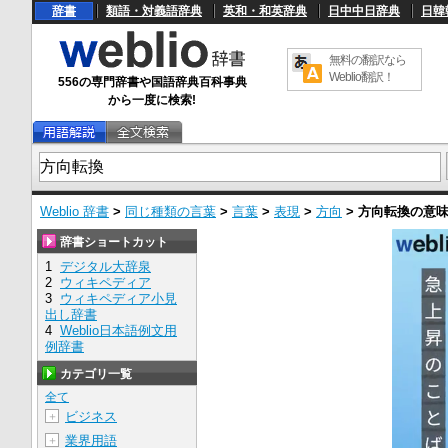
辞書
類語・対義語辞典
英和・和英辞典
日中中日辞典
日韓
無料の翻訳なら
Weblio翻訳！
556の専門辞書や国語辞典百科事典
から一度に検索!
Weblio 辞書
>
同じ種類の言葉
>
言葉
>
表現
>
方向
>
方向転換
の意
辞書ショートカット
1
デジタル大辞泉
2
ウィキペディア
3
ウィキペディア小見
出し辞書
4
Weblio日本語例文用
例辞書
カテゴリ一覧
全て
ビジネス
＋
業界用語
＋