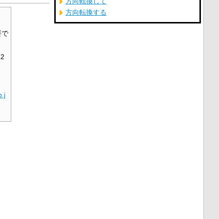
方向転換して
方向転換する
。
要で
2
b.j