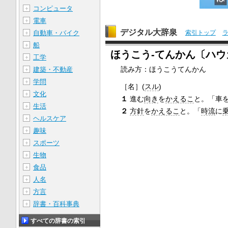
コンピュータ
＋
電車
＋
デジタル大辞泉
自動車・バイク
索引トップ
＋
船
＋
ほうこう‐てんかん〔ハ
工学
＋
読み方：ほうこうてんかん
建築・不動産
＋
学問
＋
［名］
(
スル
)
文化
＋
１
進む
向き
を
かえるこ
と。「車
生活
＋
２
方針
を
かえるこ
と。「
時流
に
ヘルスケア
＋
趣味
＋
スポーツ
＋
生物
＋
食品
＋
人名
＋
方言
＋
辞書・百科事典
＋
すべての辞書の索引