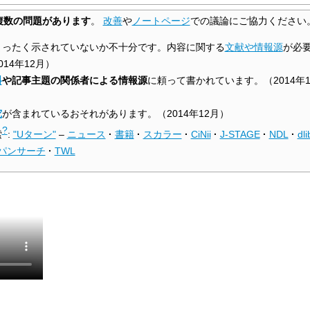
複数の問題があります
。
改善
や
ノートページ
での議論にご協力ください
まったく示されていないか不十分です。内容に関する
文献や情報源
が必
014年12月
）
料
や記事主題の関係者による情報源
に頼って書かれています。
（
2014年1
究
が含まれているおそれがあります。
（
2014年12月
）
?
索
:
"Uターン"
–
ニュース
·
書籍
·
スカラー
·
CiNii
·
J-STAGE
·
NDL
·
dli
パンサーチ
·
TWL