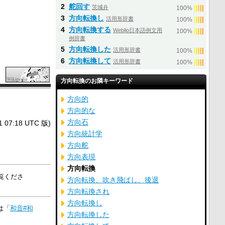
2
舵回す
茨城弁
|
|
|
|
|
100%
3
方向転換し
活用形辞書
|
|
|
|
|
100%
4
方向転換する
Weblio日本語例文用
|
|
|
|
|
100%
例辞書
5
方向転換した
活用形辞書
|
|
|
|
|
100%
6
方向転換して
活用形辞書
|
|
|
|
|
100%
方向転換のお隣キーワード
方向的
方向的な
方向石
7:18 UTC 版)
方向統計学
方向舵
方向表現
方向転換
覧くださ
方向転換、吹き飛ばし、後退
方向転換され
方向転換し
は「
和音#和
方向転換した