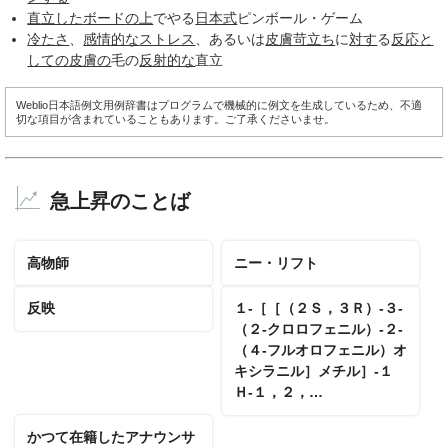
直立した
ボード
の上
でやる
日本式
ピンボール・ゲーム
冷たさ
、
感情的な
ストレス
、あるいは
皮膚
苛立ち
に
対す
る
反応
と
しての
皮膚の
毛の
反射的な
直立
Weblio日本語例文用例辞書はプログラムで機械的に例文を生成しているため、不適
切な項目が含まれていることもあります。ご了承くださいませ。
急上昇のことば
高物師
ニー・リフト
反映
１‐［［（２Ｓ，３Ｒ）‐３‐
（２‐クロロフェニル）‐２‐
（４‐フルオロフェニル）オ
キシラニル］メチル］‐１
Ｈ‐１，２，…
かつて在籍したアナウンサ