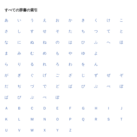
すべての辞書の索引
あ
い
う
え
お
か
き
く
け
こ
さ
し
す
せ
そ
た
ち
つ
て
と
な
に
ぬ
ね
の
は
ひ
ふ
へ
ほ
ま
み
む
め
も
や
ゆ
よ
ら
り
る
れ
ろ
わ
を
ん
が
ぎ
ぐ
げ
ご
ざ
じ
ず
ぜ
ぞ
だ
ぢ
づ
で
ど
ば
び
ぶ
べ
ぼ
ぱ
ぴ
ぷ
ぺ
ぽ
Ａ
Ｂ
Ｃ
Ｄ
Ｅ
Ｆ
Ｇ
Ｈ
Ｉ
Ｊ
Ｋ
Ｌ
Ｍ
Ｎ
Ｏ
Ｐ
Ｑ
Ｒ
Ｓ
Ｔ
Ｕ
Ｖ
Ｗ
Ｘ
Ｙ
Ｚ