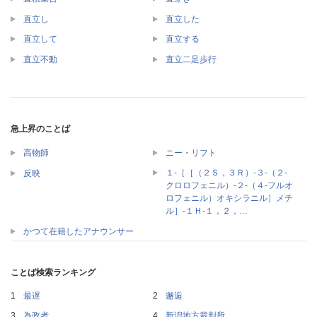
直立し
直立した
直立して
直立する
直立不動
直立二足歩行
急上昇のことば
高物師
ニー・リフト
１‐［［（２Ｓ，３Ｒ）‐３‐（２‐
反映
クロロフェニル）‐２‐（４‐フルオ
ロフェニル）オキシラニル］メチ
ル］‐１Ｈ‐１，２，…
かつて在籍したアナウンサー
ことば検索ランキング
最遅
邂逅
為政者
新潟地方裁判所