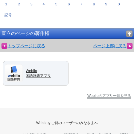
１
２
３
４
５
６
７
８
９
０
記号
直立のページの著作権
トップページに戻る
ページ上部に戻る
Weblio
国語辞典アプリ
Weblioのアプリ一覧を見る
Weblioをご覧のユーザーのみなさまへ