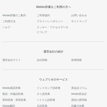
Weblio辞書をご利用の方へ
Weblio辞書のご案内
ご利用規約
お問い合わせ
ご利用方法
プライバシーポリシー
サイトマップ
ヘルプ
クッキー・アクセスデータ
について
運営会社の紹介
運営会社サイト
会社情報
採用情報
ウェブリオのサービス
Weblio国語辞典
インドネシア語辞典
英会話コラム
類語・対義語辞典
タイ語辞典
Weblio英会話
英和辞典・和英辞典
ベトナム語辞典
英語の質問箱
Weblio翻訳
古語辞典
語彙力診断