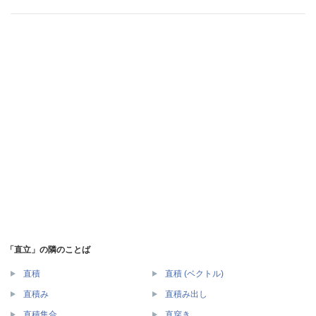
「直立」の隣のことば
直積
直積 (ベクトル)
直積み
直積み出し
直積集合
直穿き