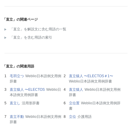
「直立」の関連ページ
「直立」を解説文に含む用語の一覧
「直立」を含む用語の索引
「直立」の関連用語
毛羽立つ
Weblio日本語例文用例
直立猿人 〜ELECTOS＃1〜
辞書
Weblio日本語例文用例辞書
直立猿人 〜ELECTOS
Weblio日
直立猿人
Weblio日本語例文用例
本語例文用例辞書
辞書
直立し
活用形辞書
立位置
Weblio日本語例文用例辞
書
直立不動
Weblio日本語例文用例
立位
介護用語
辞書