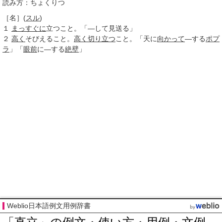
読み方：ちょくりつ
［名］
(
スル
)
１
まっすぐに
立つこと。「―して見送る」
２
高く
そびえること。
高く
切り立つ
こと。「天に
向かって
―する
ポプ
ラ
」「
眼前
に―する
絶壁
」
Weblio日本語例文用例辞書