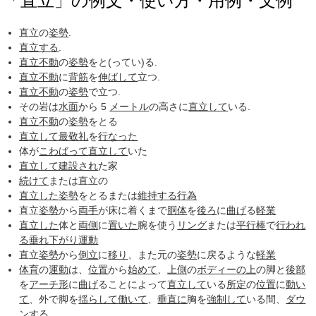
「直立」の例文・使い方・用例・文例
直立の
姿勢
.
直立する
.
直立不動
の
姿勢
をと(ってい)る.
直立不動
に
背筋
を
伸ばして
立つ.
直立不動
の
姿勢
で立つ.
その岩は
水面
から 5
メートル
の高さに
直立して
いる.
直立不動
の
姿勢
をとる
直立して
最敬礼
を
行なった
体が
こわばって
直立して
いた
直立して
建設され
た家
続けて
または直立の
直立した
姿勢
をとるまたは
維持する
行為
直立
姿勢
から
両手
が床に着くまで
胴体
を
後ろ
に
曲げ
る
軽業
直立した
体と
両側
に
置いた
腕を使う
リング
または
平行棒
で
行われ
る
垂れ下がり
運動
直立
姿勢
から
倒立
に
移り
、また元の
姿勢
に戻るような
軽業
体育
の
運動
は、
位置
から
始めて
、
上側
の
ボディー
の上
の脚と
後部
を
アーチ形
に
曲げ
ることによって
直立して
いる
所定
の
位置
に
動い
て
、外で脚を
揺らして
働いて
、
垂直に
胸を
強制して
いる間、
ダウ
ンする