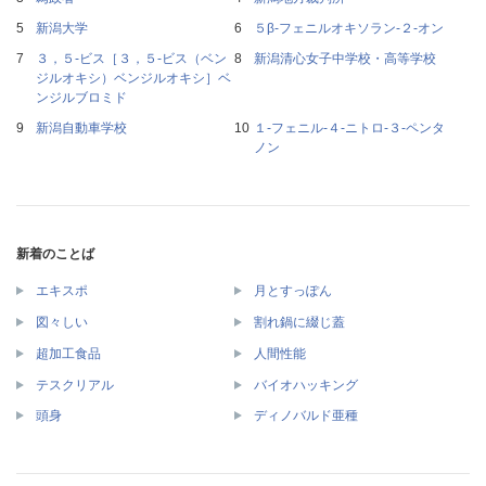
新潟大学
５β‐フェニルオキソラン‐２‐オン
３，５‐ビス［３，５‐ビス（ベン
新潟清心女子中学校・高等学校
ジルオキシ）ベンジルオキシ］ベ
ンジルブロミド
新潟自動車学校
１‐フェニル‐４‐ニトロ‐３‐ペンタ
ノン
新着のことば
エキスポ
月とすっぽん
図々しい
割れ鍋に綴じ蓋
超加工食品
人間性能
テスクリアル
バイオハッキング
頭身
ディノバルド亜種