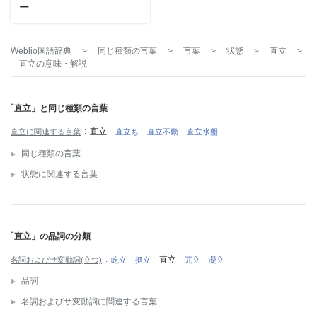
ー
Weblio国語辞典
>
同じ種類の言葉
>
言葉
>
状態
>
直立
>
直立
の意味・解説
「直立」と同じ種類の言葉
直立
直立に関連する言葉
直立ち
直立不動
直立氷盤
同じ種類の言葉
状態に関連する言葉
「直立」の品詞の分類
直立
名詞およびサ変動詞(立つ)
屹立
挺立
兀立
凝立
品詞
名詞およびサ変動詞に関連する言葉