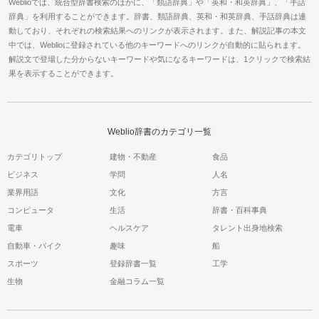
Weblioでは、統合型辞書検索のほかに、「類語辞典」や「英和・和英辞典」、「手話
辞典」を利用することができます。辞書、類語辞典、英和・和英辞典、手話辞典は連
動しており、それぞれの検索結果へのリンクが表示されます。また、解説記事の本文
中では、Weblioに登録されている他のキーワードへのリンクが自動的に貼られます。
解説文で登場した分からないキーワードや気になるキーワードは、1クリックで検索結
果を表示することができます。
Weblio辞書のカテゴリ一覧
カテゴリトップ
建物・不動産
食品
ビジネス
学問
人名
業界用語
文化
方言
コンピュータ
生活
辞書・百科事典
電車
ヘルスケア
タレント出身地検索
自動車・バイク
趣味
船
スポーツ
登録辞書一覧
工学
生物
金融コラム一覧