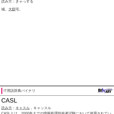
読み方：きゃっする
城。
大邸
宅。
IT用語辞典バイナリ
CASL
読み方
：
キャスル
，キャッスル
CASL
とは、
2000年まで
の
情報処理技術者試験
において
使用され
てい