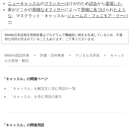
ニューキャッスル
の
フランカー
はけがのため
試合
から
退場した
。
家がどこかの
滑稽な
オフィサー
によって
滑稽に
名づけ
られ
たよう
な
、マスクラット・キャッスル−
ジェームズ・フェニモア・クーパ
ー
Weblio日本語例文用例辞書はプログラムで機械的に例文を生成しているため、不適
切な項目が含まれていることもあります。ご了承くださいませ。
Weblio国語辞典
>
辞書・百科事典
>
デジタル大辞泉
>
キャッス
ル
の意味・解説
「キャッスル」の関連ページ
「キャッスル」を解説文に含む用語の一覧
「キャッスル」を含む用語の索引
「キャッスル」の関連用語