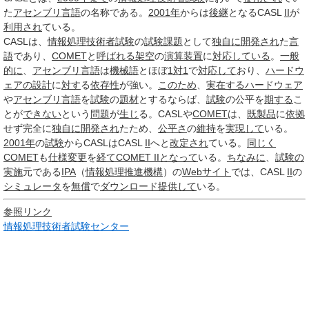
た
アセンブリ言語
の名称である。
2001年
からは
後継
となるCASL
II
が
利用され
ている。
CASLは、
情報処理技術者試験
の
試験
課題
として
独自に
開発され
た
言
語
であり、
COMET
と
呼ばれる
架空
の
演算装置
に
対応している
。
一般
的に
、
アセンブリ言語
は
機械語
とほぼ
1対1
で
対応して
おり、
ハードウ
ェアの設計
に
対す
る
依存性
が強い。
このため
、
実在する
ハードウェア
や
アセンブリ言語
を
試験
の
題材
とするならば、
試験
の公平を
期する
こ
とが
できない
という
問題
が
生じ
る。CASLや
COMET
は、
既製品
に
依拠
せず完全に
独自に
開発され
たため、
公平さ
の
維持
を
実現して
いる。
2001年
の
試験
からCASLはCASL
II
へと
改定され
ている。
同じく
COMET
も
仕様変更
を
経て
COMET II
となって
いる。
ちなみに
、
試験の
実施
元である
IPA
（
情報処理推進機構
）の
Webサイト
では、CASL
II
の
シミュレータ
を
無償
で
ダウンロード
提供して
いる。
参照リンク
情報処理技術者試験センター