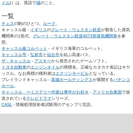
イル
)
）は、英語で
城
のこと。
一覧
チェス
の駒のひとつ。
ルーク
。
キャッスル級 -
イギリス
の
グレート・ウェスタン鉄道
が製造した蒸気
機関車の1形式。
グレート・ウェスタン鉄道4073形蒸気機関車
を参
照。
キャッスル級コルベット
- イギリス海軍のコルベット。
キャッスル号
-
弘前市
と
仙台市
を結ぶ高速バス。
ザ・キャッスル
-
アスキー
から発売されたゲームソフト。
トヨタ自動車
の
エンジンオイル
の商標名。正確なカタカナ表記はキヤ
ッスル。なお商標の権利者は
エクソンモービル
となっている。
プレイランドキャッスル -
真城ホールディングス
が展開する
パチンコ
ホール
。
キャッスル 〜ミステリー作家は事件がお好き
-
アメリカ合衆国
で放
送されている
テレビドラマ
シリーズ。
CASL
- 情報処理技術者試験用のアセンブリ言語。