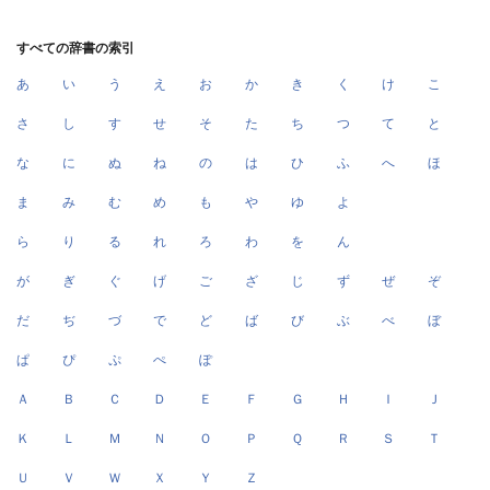
すべての辞書の索引
あ
い
う
え
お
か
き
く
け
こ
さ
し
す
せ
そ
た
ち
つ
て
と
な
に
ぬ
ね
の
は
ひ
ふ
へ
ほ
ま
み
む
め
も
や
ゆ
よ
ら
り
る
れ
ろ
わ
を
ん
が
ぎ
ぐ
げ
ご
ざ
じ
ず
ぜ
ぞ
だ
ぢ
づ
で
ど
ば
び
ぶ
べ
ぼ
ぱ
ぴ
ぷ
ぺ
ぽ
Ａ
Ｂ
Ｃ
Ｄ
Ｅ
Ｆ
Ｇ
Ｈ
Ｉ
Ｊ
Ｋ
Ｌ
Ｍ
Ｎ
Ｏ
Ｐ
Ｑ
Ｒ
Ｓ
Ｔ
Ｕ
Ｖ
Ｗ
Ｘ
Ｙ
Ｚ