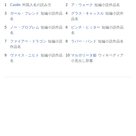
Castle
外国人名の読み方
ア・ウォーク
短編小説作品名
ガール・フレンド
短編小説作品
グラス・キャッスル
短編小説作
名
品名
ノー・プロブレム
短編小説作品
ピンチ・ヒッター
短編小説作品
名
名
ファイアー・ドラゴン
短編小説
ラバー・バンド
短編小説作品名
作品名
ヴァイス・ニヒト
短編小説作品
マルガリータ姫
ウィキペディア
名
小見出し辞書