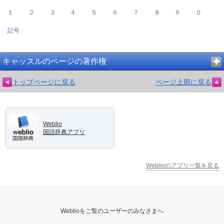
１
２
３
４
５
６
７
８
９
０
記号
キャッスルのページの著作権
トップページに戻る
ページ上部に戻る
Weblio
国語辞典アプリ
Weblioのアプリ一覧を見る
Weblioをご覧のユーザーのみなさまへ