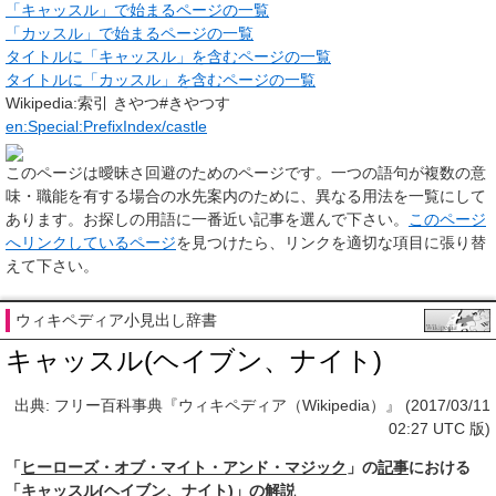
「キャッスル」で始まるページの一覧
「カッスル」で始まるページの一覧
タイトルに「キャッスル」を含むページの一覧
タイトルに「カッスル」を含むページの一覧
Wikipedia:索引 きやつ#きやつす
en:Special:PrefixIndex/castle
このページは
曖昧さ回避のためのページ
です。一つの語句が複数の意
味・職能を有する場合の水先案内のために、異なる用法を一覧にして
あります。お探しの用語に一番近い記事を選んで下さい。
このページ
へリンクしているページ
を見つけたら、リンクを適切な項目に張り替
えて下さい。
ウィキペディア小見出し辞書
キャッスル(ヘイブン、ナイト)
出典: フリー百科事典『ウィキペディア（Wikipedia）』 (2017/03/11
02:27 UTC 版)
「
ヒーローズ・オブ・マイト・アンド・マジック
」の
記事
における
「キャッスル(
ヘイブン
、
ナイト
)」の
解説