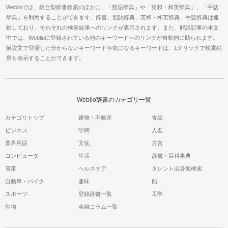
Weblioでは、統合型辞書検索のほかに、「類語辞典」や「英和・和英辞典」、「手話
辞典」を利用することができます。辞書、類語辞典、英和・和英辞典、手話辞典は連
動しており、それぞれの検索結果へのリンクが表示されます。また、解説記事の本文
中では、Weblioに登録されている他のキーワードへのリンクが自動的に貼られます。
解説文で登場した分からないキーワードや気になるキーワードは、1クリックで検索結
果を表示することができます。
Weblio辞書のカテゴリ一覧
カテゴリトップ
建物・不動産
食品
ビジネス
学問
人名
業界用語
文化
方言
コンピュータ
生活
辞書・百科事典
電車
ヘルスケア
タレント出身地検索
自動車・バイク
趣味
船
スポーツ
登録辞書一覧
工学
生物
金融コラム一覧