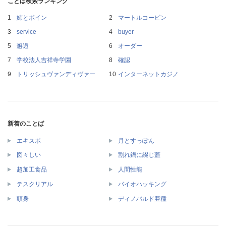
ことば検索ランキング
姉とボイン
マートルコービン
service
buyer
邂逅
オーダー
学校法人吉祥寺学園
確認
トリッシュヴァンディヴァー
インターネットカジノ
新着のことば
エキスポ
月とすっぽん
図々しい
割れ鍋に綴じ蓋
超加工食品
人間性能
テスクリアル
バイオハッキング
頭身
ディノバルド亜種