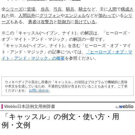
全
シリーズ
に
登場
。
歩兵
、
弓兵
、
騎兵
、
騎士
など、主に
人間
で
構成さ
れ
た街。
人間以外
に
グリフォン
や
エンジェル
などが
加わって
いる
シリ
ーズ
もある。
勇者
は
攻撃力
と
防御力
に
長けている
。
※この「キャッスル(ヘイブン、ナイト)」の解説は、「ヒーローズ・
オブ・マイト・アンド・マジック」の解説の一部です。
「キャッスル(ヘイブン、ナイト)」を含む「ヒーローズ・オブ・マイ
ト・アンド・マジック」の記事については、
「ヒーローズ・オブ・マ
イト・アンド・マジック」の概要
を参照ください。
ウィキペディア小見出し辞書の「キャッスル」の項目はプログラムで機械的に意味
や本文を生成しているため、不適切な項目が含まれていることもあります。ご了承
くださいませ。
お問い合わせ
。
Weblio日本語例文用例辞書
「キャッスル」の例文・使い方・用
例・文例