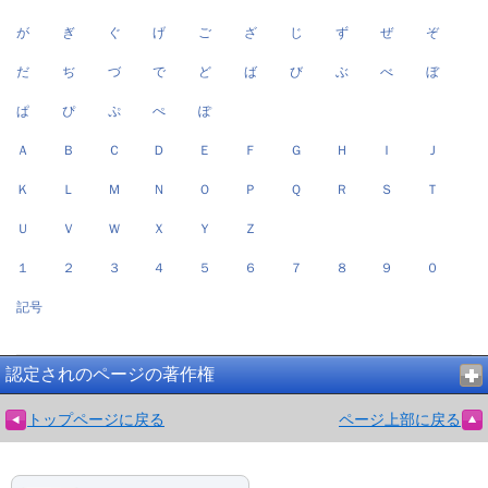
が
ぎ
ぐ
げ
ご
ざ
じ
ず
ぜ
ぞ
だ
ぢ
づ
で
ど
ば
び
ぶ
べ
ぼ
ぱ
ぴ
ぷ
ぺ
ぽ
Ａ
Ｂ
Ｃ
Ｄ
Ｅ
Ｆ
Ｇ
Ｈ
Ｉ
Ｊ
Ｋ
Ｌ
Ｍ
Ｎ
Ｏ
Ｐ
Ｑ
Ｒ
Ｓ
Ｔ
Ｕ
Ｖ
Ｗ
Ｘ
Ｙ
Ｚ
１
２
３
４
５
６
７
８
９
０
記号
認定されのページの著作権
トップページに戻る
ページ上部に戻る