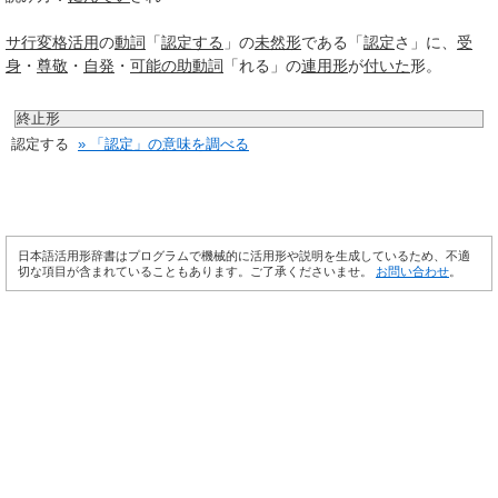
サ行変格活用
の
動詞
「
認定する
」の
未然形
である「
認定
さ」に、
受
身
・
尊敬
・
自発
・
可能の助動詞
「れる」の
連用形
が
付いた
形。
終止形
認定する
» 「認定」の意味を調べる
日本語活用形辞書はプログラムで機械的に活用形や説明を生成しているため、不適
切な項目が含まれていることもあります。ご了承くださいませ。
お問い合わせ
。