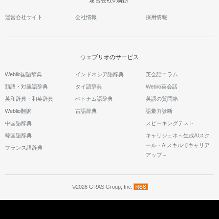
運営会社の紹介
運営会社サイト
会社情報
採用情報
ウェブリオのサービス
Weblio国語辞典
インドネシア語辞典
英会話コラム
類語・対義語辞典
タイ語辞典
Weblio英会話
英和辞典・和英辞典
ベトナム語辞典
英語の質問箱
Weblio翻訳
古語辞典
語彙力診断
中国語辞典
スピーキングテスト
韓国語辞典
キャリジェネ～生成AIスク
ール・AIスキルでキャリア
フランス語辞典
アップ～
©2026 GRAS Group, Inc.