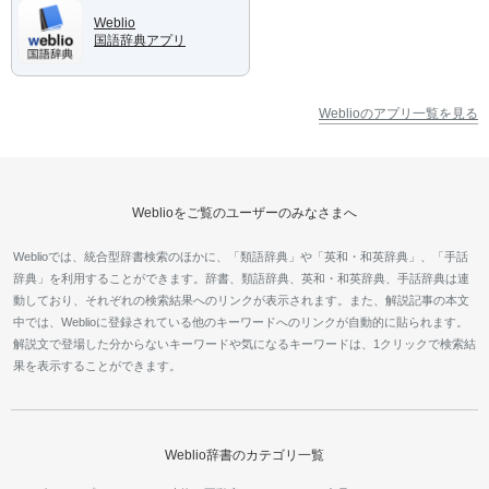
Weblio
国語辞典アプリ
Weblioのアプリ一覧を見る
Weblioをご覧のユーザーのみなさまへ
Weblioでは、統合型辞書検索のほかに、「類語辞典」や「英和・和英辞典」、「手話
辞典」を利用することができます。辞書、類語辞典、英和・和英辞典、手話辞典は連
動しており、それぞれの検索結果へのリンクが表示されます。また、解説記事の本文
中では、Weblioに登録されている他のキーワードへのリンクが自動的に貼られます。
解説文で登場した分からないキーワードや気になるキーワードは、1クリックで検索結
果を表示することができます。
Weblio辞書のカテゴリ一覧