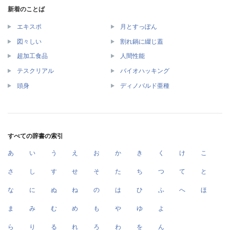
新着のことば
エキスポ
月とすっぽん
図々しい
割れ鍋に綴じ蓋
超加工食品
人間性能
テスクリアル
バイオハッキング
頭身
ディノバルド亜種
すべての辞書の索引
あ
い
う
え
お
か
き
く
け
こ
さ
し
す
せ
そ
た
ち
つ
て
と
な
に
ぬ
ね
の
は
ひ
ふ
へ
ほ
ま
み
む
め
も
や
ゆ
よ
ら
り
る
れ
ろ
わ
を
ん