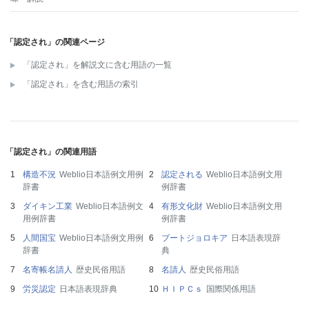
「認定され」の関連ページ
「認定され」を解説文に含む用語の一覧
「認定され」を含む用語の索引
「認定され」の関連用語
構造不況
Weblio日本語例文用例
認定される
Weblio日本語例文用
辞書
例辞書
ダイキン工業
Weblio日本語例文
有形文化財
Weblio日本語例文用
用例辞書
例辞書
人間国宝
Weblio日本語例文用例
ブートジョロキア
日本語表現辞
辞書
典
名寄帳名請人
歴史民俗用語
名請人
歴史民俗用語
労災認定
日本語表現辞典
ＨＩＰＣｓ
国際関係用語