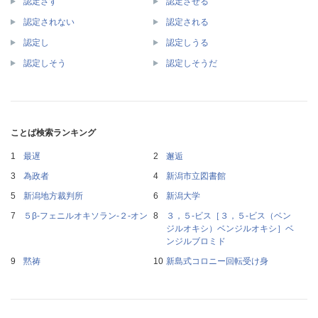
認定さす
認定させる
認定されない
認定される
認定し
認定しうる
認定しそう
認定しそうだ
ことば検索ランキング
最遅
邂逅
為政者
新潟市立図書館
新潟地方裁判所
新潟大学
５β‐フェニルオキソラン‐２‐オン
３，５‐ビス［３，５‐ビス（ベン
ジルオキシ）ベンジルオキシ］ベ
ンジルブロミド
黙祷
新島式コロニー回転受け身