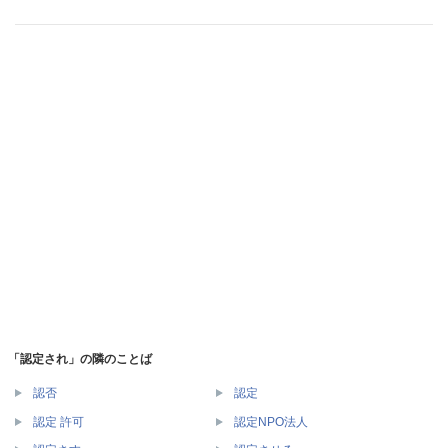
「認定され」の隣のことば
認否
認定
認定 許可
認定NPO法人