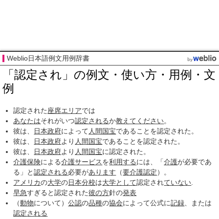
Weblio日本語例文用例辞書
「認定され」の例文・使い方・用例・文
例
認定された
座席
エリア
では
あなたは
それがいつ
認定される
か
教えてください
。
彼は、
日本政府
によって
人間国宝
であることを認定された。
彼は、
日本政府
より
人間国宝
であることを認定された。
彼は、
日本政府
より
人間国宝
に認定された。
介護保険
による
介護サービス
を
利用する
には、「
介護
が必要であ
る」と
認定される
必要が
あります
（
要介護認定
）。
アメリカ
の
大学
の
日本
分校
は
大学として
認定され
ていない
.
早急
すぎると認定された
彼の方
針の
発表
（
動物
について）
公認
の
品種
の
協会
によって公式に
記録
、または
認定される