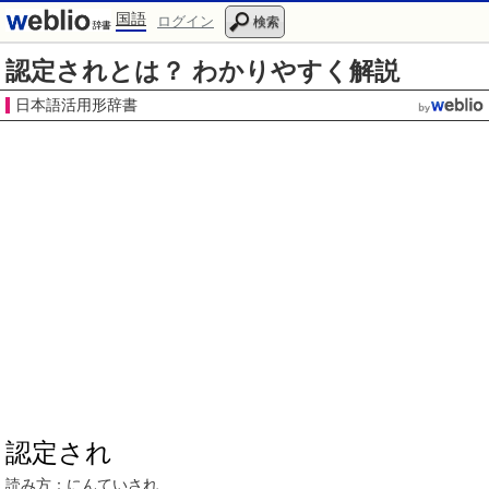
国語
ログイン
検索
認定されとは？ わかりやすく解説
日本語活用形辞書
認定され
読み方：
にんてい
され