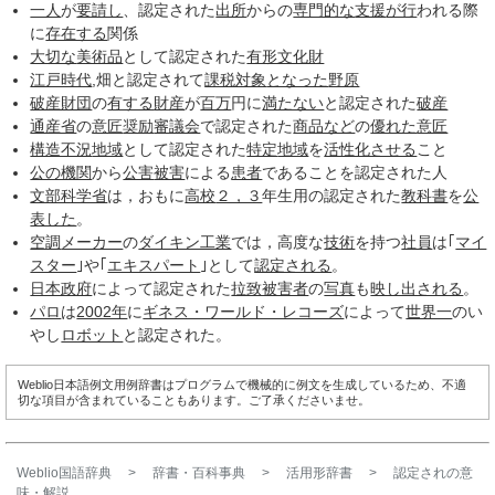
一人
が
要請し
、認定された
出所
からの
専門的な
支援
が行
われる際
に
存在する
関係
大切な
美術品
として認定された
有形文化財
江戸時代
,畑と認定されて
課税対象
となった
野原
破産財団
の
有する
財産
が
百万
円に
満たない
と認定された
破産
通産省
の
意匠
奨励
審議会
で認定された
商品など
の
優れた
意匠
構造不況
地域
として認定された
特定
地域
を
活性化させる
こと
公の機関
から
公害
被害
による
患者
であることを認定された人
文部科学省
は，おもに
高校
２，３
年生用の認定された
教科書
を
公
表した
。
空調
メーカー
の
ダイキン工業
では，高度な
技術
を持つ
社員
は｢
マイ
スター
｣や｢
エキスパート
｣として
認定される
。
日本政府
によって認定された
拉致被害者
の
写真
も
映し出される
。
パロ
は
2002年
に
ギネス・ワールド・レコーズ
によって
世界一
のい
やし
ロボット
と認定された。
Weblio日本語例文用例辞書はプログラムで機械的に例文を生成しているため、不適
切な項目が含まれていることもあります。ご了承くださいませ。
Weblio国語辞典
>
辞書・百科事典
>
活用形辞書
>
認定され
の意
味・解説