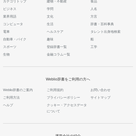
カテゴリトップ
建物・不動産
食品
ビジネス
学問
人名
業界用語
文化
方言
コンピュータ
生活
辞書・百科事典
電車
ヘルスケア
タレント出身地検索
自動車・バイク
趣味
船
スポーツ
登録辞書一覧
工学
生物
金融コラム一覧
Weblio辞書をご利用の方へ
Weblio辞書のご案内
ご利用規約
お問い合わせ
ご利用方法
プライバシーポリシー
サイトマップ
ヘルプ
クッキー・アクセスデータ
について