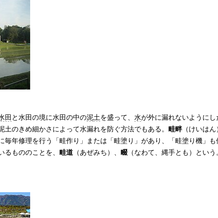
水田
と水田の境に水田の中の
泥
土
を盛って、
水
が外に漏れないようにし
泥土のきめ細かさによって水漏れを防ぐ方法でもある。
畦畔
（けいはん
に毎年修理を行う「畦作り」または「畦塗り」があり、「畦塗り機」も
いるもののことを、
畦道
（あぜみち）、
畷
（なわて、縄手とも）という