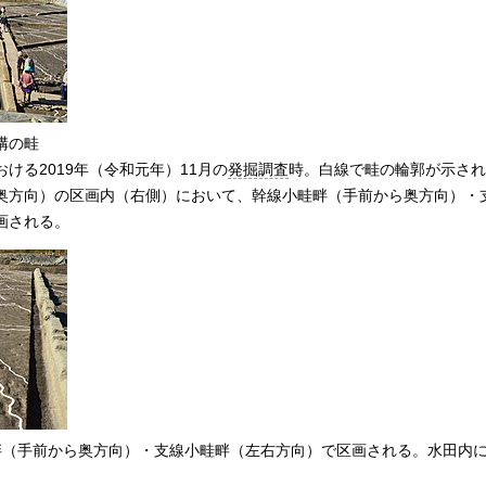
構の畦
おける2019年（令和元年）11月の
発掘調査
時。白線で畦の輪郭が示され
奥方向）の区画内（右側）において、幹線小畦畔（手前から奥方向）・
画される。
畔（手前から奥方向）・支線小畦畔（左右方向）で区画される。水田内