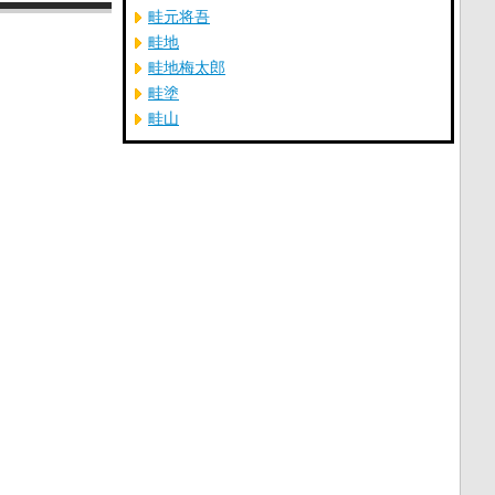
畦元将吾
畦地
畦地梅太郎
畦塗
畦山