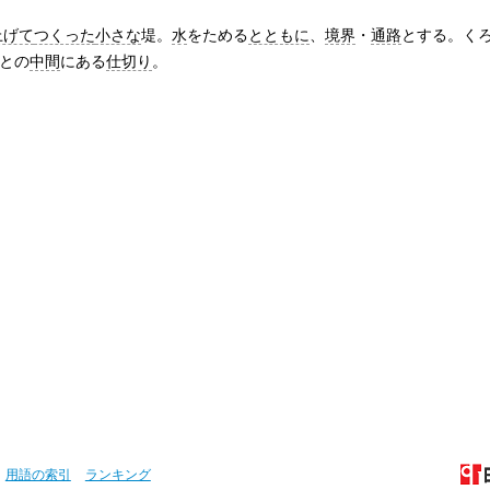
上げて
つくった
小さな
堤。
水
をためる
とともに
、
境界
・
通路
とする。く
溝との
中間
にある
仕切り
。
用語の索引
ランキング