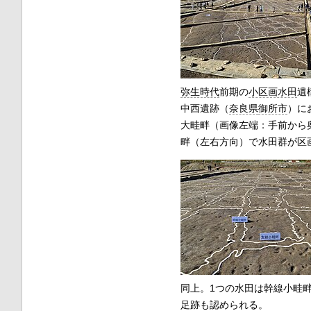
弥生時代
前期の
小区画水田
遺
中西遺跡（
奈良県
御所市
）に
大畦畔（画像左端：手前から
畔（左右方向）で水田群が区
同上。1つの水田は幹線小畦
足跡も認められる。