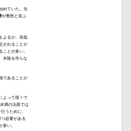
始めていた。当
畔
が整然と並ぶ
もよるが、高低
定されることが
ることが多い。
、木陰を作らな
地であることが
によって様々で
m未満の法面では
を行うために、
保つ必要がある
が多い。