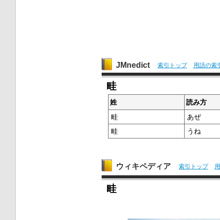
JMnedict
索引トップ
用語の索
畦
姓
読み方
畦
あぜ
畦
うね
ウィキペディア
索引トップ
畦