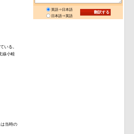
英語⇒日本語
日本語⇒英語
ている。
支線小畦
には当時の