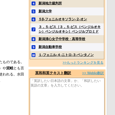
新潟地方裁判所
新潟大学
５β‐フェニルオキソラン‐２‐オン
３，５‐ビス［３，５‐ビス（ベンジルオキ
シ）ベンジルオキシ］ベンジルブロミド
新潟清心女子中学校・高等学校
新潟自動車学校
１‐フェニル‐４‐ニトロ‐３‐ペンタノン
たものである。
>>もっとランキングを見る
）や
泥畦
とも言
英和和英テキスト翻訳
>> Weblio翻訳
使われる。水田
。