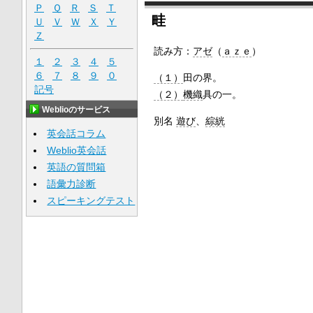
Ｐ
Ｑ
Ｒ
Ｓ
Ｔ
畦
Ｕ
Ｖ
Ｗ
Ｘ
Ｙ
Ｚ
読み方：
アゼ
（
ａｚｅ
）
１
２
３
４
５
６
７
８
９
０
（１）
田の界。
記号
（２）
機織
具の一。
Weblioのサービス
別名
遊び
、
綜絖
英会話コラム
Weblio英会話
英語の質問箱
語彙力診断
スピーキングテスト