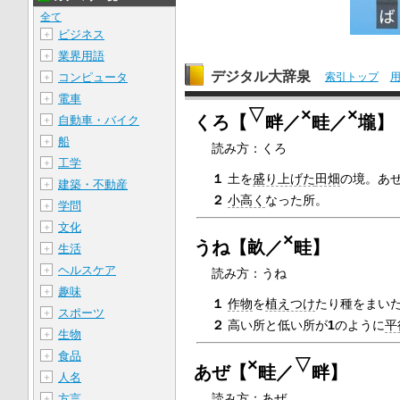
全て
ビジネス
＋
業界用語
＋
デジタル大辞泉
コンピュータ
索引トップ
＋
電車
＋
▽
×
×
くろ【
畔／
畦／
壠】
自動車・バイク
＋
船
＋
読み方：くろ
工学
＋
１
土を
盛り上げた
田畑
の境。あ
建築・不動産
＋
２
小高く
なった所。
学問
＋
文化
＋
×
うね【畝／
畦】
生活
＋
ヘルスケア
＋
読み方：うね
趣味
＋
１
作物
を
植えつけ
たり種をまい
スポーツ
＋
２
高い所と低い所が
1
のように
平
生物
＋
食品
＋
×
▽
あぜ【
畦／
畔】
人名
＋
読み方：あぜ
方言
＋