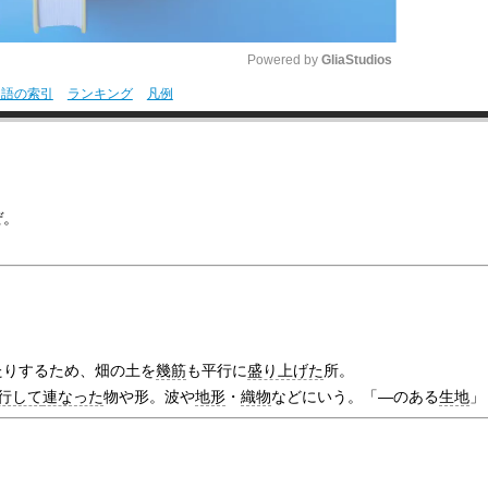
Powered by 
GliaStudios
用語の索引
ランキング
凡例
M
u
t
e
ぜ。
たりするため、畑の土を
幾筋
も平行に
盛り上げた
所。
行して
連なった
物や形。波や
地形
・
織物
などにいう。「―のある
生地
」