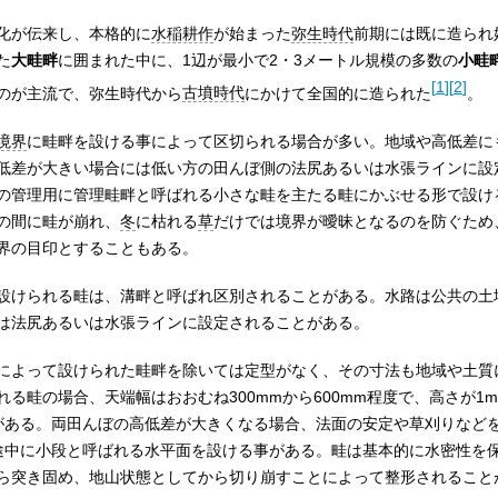
化が伝来し、本格的に
水稲耕作
が始まった
弥生時代
前期には既に造られ
た
大畦畔
に囲まれた中に、1辺が最小で2・3メートル規模の多数の
小畦
[
1
]
[
2
]
のが主流で、弥生時代から
古墳時代
にかけて全国的に造られた
。
境界
に畦畔を設ける事によって区切られる場合が多い。地域や高低差に
低差が大きい場合には低い方の田んぼ側の法尻あるいは水張ラインに設
の管理用に管理畦畔と呼ばれる小さな畦を主たる畦にかぶせる形で設け
の間に畦が崩れ、
冬
に枯れる
草
だけでは境界が曖昧となるのを防ぐため
界の目印とすることもある。
設けられる畦は、溝畔と呼ばれ区別されることがある。水路は公共の土
は法尻あるいは水張ラインに設定されることがある。
によって設けられた畦畔を除いては定型がなく、その寸法も地域や土質
る畦の場合、天端幅はおおむね300mmから600mm程度で、高さが1
とがある。両田んぼの高低差が大きくなる場合、法面の安定や草刈りなど
したり、途中に小段と呼ばれる水平面を設ける事がある。畦は基本的に水密性を
ら突き固め、地山状態としてから切り崩すことによって整形されること