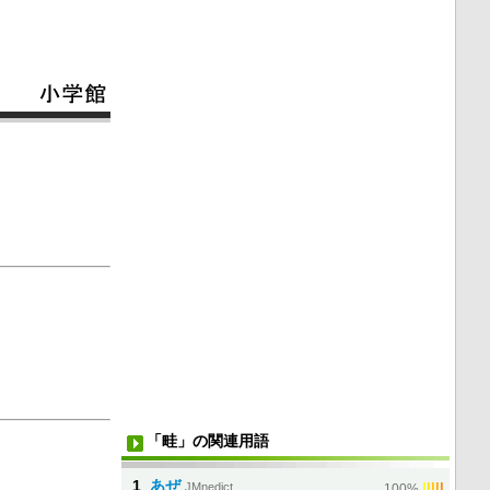
「畦」の関連用語
1
あぜ
JMnedict
|
|
|
|
|
100%