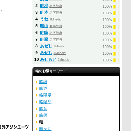
2
畦地
名字辞典
|
|
|
|
|
100%
ろ。
3
畦本
名字辞典
|
|
|
|
|
100%
4
うね
JMnedict
|
|
|
|
|
100%
5
畦山
名字辞典
|
|
|
|
|
100%
6
畦崎
名字辞典
|
|
|
|
|
100%
7
畦森
名字辞典
|
|
|
|
|
100%
8
あぜじ
JMnedict
|
|
|
|
|
100%
9
あぜち
JMnedict
|
|
|
|
|
100%
10
あぜもと
JMnedict
|
|
|
|
|
100%
畦のお隣キーワード
略譜
略述
略陽県
略陽郡
略音
略頌
畦
畦ヶ丸