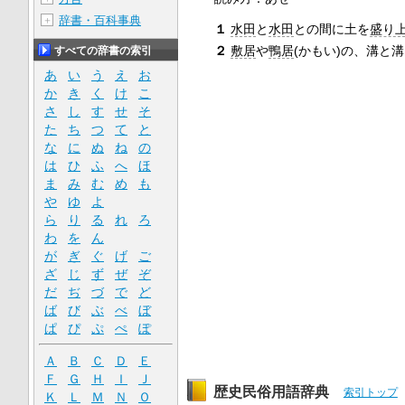
辞書・百科事典
＋
１
水田
と
水田
との間に土を
盛り
２
敷居
や
鴨居
(かもい)の、溝と
すべての辞書の索引
あ
い
う
え
お
か
き
く
け
こ
さ
し
す
せ
そ
た
ち
つ
て
と
な
に
ぬ
ね
の
は
ひ
ふ
へ
ほ
ま
み
む
め
も
や
ゆ
よ
ら
り
る
れ
ろ
わ
を
ん
が
ぎ
ぐ
げ
ご
ざ
じ
ず
ぜ
ぞ
だ
ぢ
づ
で
ど
ば
び
ぶ
べ
ぼ
ぱ
ぴ
ぷ
ぺ
ぽ
Ａ
Ｂ
Ｃ
Ｄ
Ｅ
Ｆ
Ｇ
Ｈ
Ｉ
Ｊ
歴史民俗用語辞典
索引トップ
Ｋ
Ｌ
Ｍ
Ｎ
Ｏ