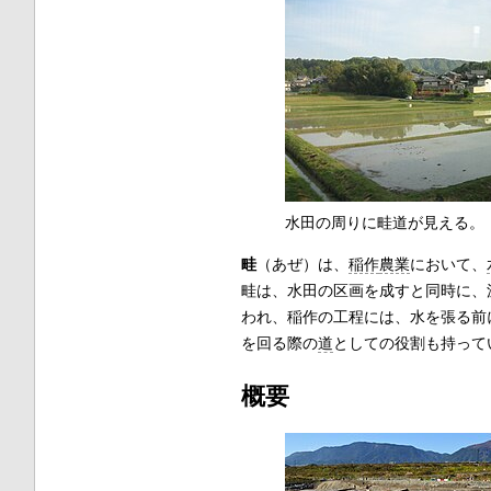
水田の周りに畦道が見える。
畦
（あぜ）は、
稲作
農業
において、
畦は、水田の区画を成すと同時に、
われ、稲作の工程には、水を張る前
を回る際の
道
としての役割も持って
概要