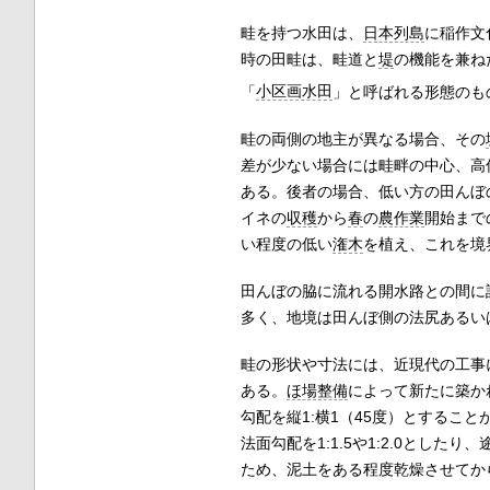
畦を持つ水田は、
日本列島
に稲作文
時の田畦は、畦道と
堤
の機能を兼ね
「
小区画水田
」と呼ばれる形態のも
畦の両側の地主が異なる場合、その
差が少ない場合には畦畔の中心、高
ある。後者の場合、低い方の田んぼ
イネの
収穫
から
春
の
農作業
開始まで
い程度の低い
潅木
を植え、これを境
田んぼの脇に流れる開水路との間に
多く、地境は田んぼ側の法尻あるい
畦の形状や寸法には、近現代の工事
ある。
ほ場整備
によって新たに築かれ
勾配を縦1:横1（45度）とするこ
法面勾配を1:1.5や1:2.0と
ため、泥土をある程度乾燥させてか