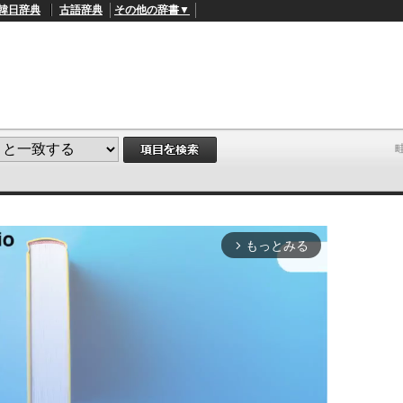
韓日辞典
古語辞典
その他の辞書▼
もっとみる
arrow_forward_ios