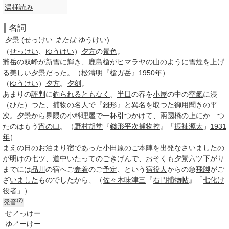
湯桶読み
名詞
夕
景
(
せっけい
または
ゆうけい
)
（
せっけい
、
ゆうけい
）
夕方
の
景色
。
爺岳の
双峰
が
新雪
に
輝き
、
鹿島
槍
が
ヒマラヤ
の山のように
雪煙
を
上げ
る
美し
い
夕景
だった。（
松濤明
『
槍
ガ岳』
1950年
）
（
ゆうけい
）
夕方
。
夕刻
。
あまりの
評判
に
釣られる
ともなく
、
半日
の春を
小屋
の中の
空氣
に浸
（ひた）つた、
捕物
の
名人
で『
錢形
』と
異名
を取つた
御用聞き
の
平
次
。
夕景
から
界隈
の
小料理屋
で
一杯
引つかけて、
兩國橋
の上
にかゝつ
たのはもう
宵の口
。（
野村胡堂
『
錢形平次捕物控
』「
振袖
源太
」
1931
年
）
まえの日の
お泊まり
宿
であった
小田原
のご
本陣
を
出発
なさ
いました
の
が
明け
の七ツ、
道中
いたって
の
ごきげん
で、
おそくも
夕景
六ツ下がり
までには
品川
の宿へご
参着
のご
予定
、という
宿役人
からの急
飛脚
がご
ざ
いました
ものでしたから、（
佐々木味津三
『
右門捕物帖
』「
七化け
役者
」）
(?)
発音
せ↗っけー
ゆ↗ーけー