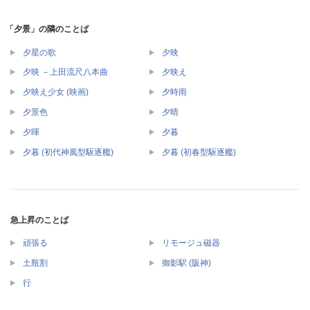
「夕景」の隣のことば
夕星の歌
夕映
夕映 －上田流尺八本曲
夕映え
夕映え少女 (映画)
夕時雨
夕景色
夕晴
夕暉
夕暮
夕暮 (初代神風型駆逐艦)
夕暮 (初春型駆逐艦)
急上昇のことば
頑張る
リモージュ磁器
土瓶割
御影駅 (阪神)
行