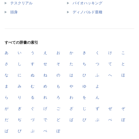
テスクリアル
バイオハッキング
頭身
ディノバルド亜種
すべての辞書の索引
あ
い
う
え
お
か
き
く
け
こ
さ
し
す
せ
そ
た
ち
つ
て
と
な
に
ぬ
ね
の
は
ひ
ふ
へ
ほ
ま
み
む
め
も
や
ゆ
よ
ら
り
る
れ
ろ
わ
を
ん
が
ぎ
ぐ
げ
ご
ざ
じ
ず
ぜ
ぞ
だ
ぢ
づ
で
ど
ば
び
ぶ
べ
ぼ
ぱ
ぴ
ぷ
ぺ
ぽ