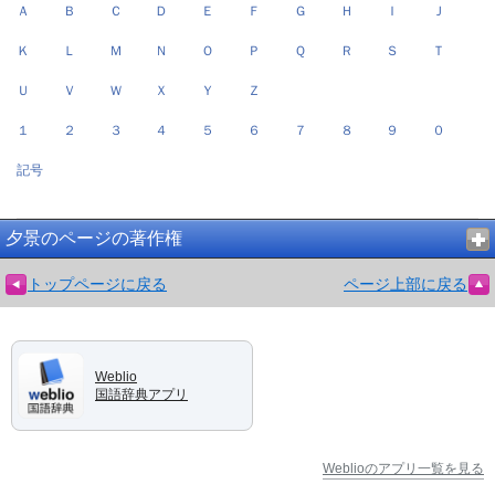
Ａ
Ｂ
Ｃ
Ｄ
Ｅ
Ｆ
Ｇ
Ｈ
Ｉ
Ｊ
Ｋ
Ｌ
Ｍ
Ｎ
Ｏ
Ｐ
Ｑ
Ｒ
Ｓ
Ｔ
Ｕ
Ｖ
Ｗ
Ｘ
Ｙ
Ｚ
１
２
３
４
５
６
７
８
９
０
記号
夕景のページの著作権
トップページに戻る
ページ上部に戻る
Weblio
国語辞典アプリ
Weblioのアプリ一覧を見る