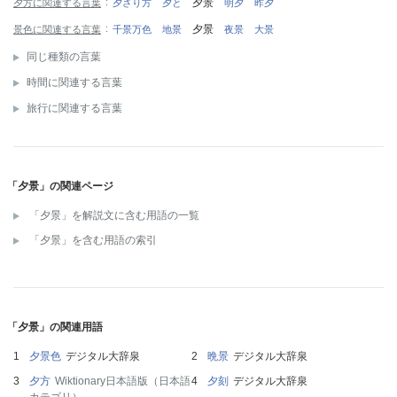
夕景
夕方に関連する言葉
夕さり方
夕と
明夕
昨夕
夕景
景色に関連する言葉
千景万色
地景
夜景
大景
同じ種類の言葉
時間に関連する言葉
旅行に関連する言葉
「夕景」の関連ページ
「夕景」を解説文に含む用語の一覧
「夕景」を含む用語の索引
「夕景」の関連用語
夕景色
デジタル大辞泉
晩景
デジタル大辞泉
夕方
Wiktionary日本語版（日本語
夕刻
デジタル大辞泉
カテゴリ）