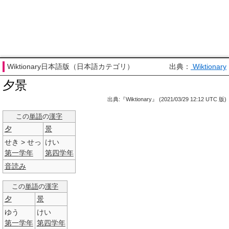
Wiktionary日本語版（日本語カテゴリ）
出典：
Wiktionary
夕景
出典:『Wiktionary』 (2021/03/29 12:12 UTC 版)
この
単語
の
漢字
夕
景
せき > せっ
けい
第一
学年
第四
学年
音読み
この
単語
の
漢字
夕
景
ゆう
けい
第一
学年
第四
学年