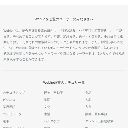
Weblioをご覧のユーザーのみなさまへ
Weblioでは、統合型辞書検索のほかに、「類語辞典」や「英和・和英辞典」、「手話
辞典」を利用することができます。辞書、類語辞典、英和・和英辞典、手話辞典は連
動しており、それぞれの検索結果へのリンクが表示されます。また、解説記事の本文
中では、Weblioに登録されている他のキーワードへのリンクが自動的に貼られます。
解説文で登場した分からないキーワードや気になるキーワードは、1クリックで検索結
果を表示することができます。
Weblio辞書のカテゴリ一覧
カテゴリトップ
建物・不動産
食品
ビジネス
学問
人名
業界用語
文化
方言
コンピュータ
生活
辞書・百科事典
電車
ヘルスケア
タレント出身地検索