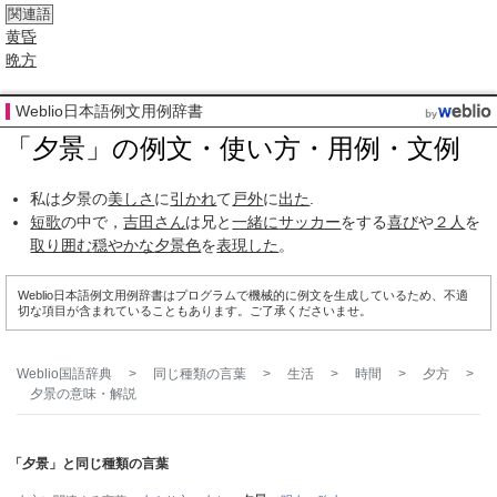
関連語
黄昏
晩方
Weblio日本語例文用例辞書
「夕景」の例文・使い方・用例・文例
私は夕景の
美しさ
に
引かれ
て
戸外
に
出た
.
短歌
の中で，
吉田さん
は兄と
一緒に
サッカー
をする
喜び
や
２人
を
取り囲む
穏やかな
夕景色
を
表現した
。
Weblio日本語例文用例辞書はプログラムで機械的に例文を生成しているため、不適
切な項目が含まれていることもあります。ご了承くださいませ。
Weblio国語辞典
>
同じ種類の言葉
>
生活
>
時間
>
夕方
>
夕景
の意味・解説
「夕景」と同じ種類の言葉