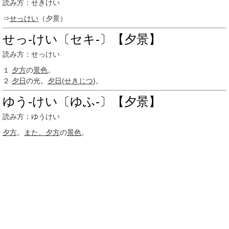
読み方：せきけい
⇒
せっけい
（夕景）
せっ‐けい〔セキ‐〕【夕景】
読み方：せっけい
１
夕方
の
景色
。
２
夕日
の光。
夕日
(
せきじつ
)。
ゆう‐けい〔ゆふ‐〕【夕景】
読み方：ゆうけい
夕方
。
また、
夕方
の
景色
。