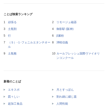
ことば検索ランキング
頑張る
リモージュ磁器
土瓶割
御影駅 (阪神)
行
β澱粉
（Ｓ）‐１‐フェニルエタンチオー
津軽信義
ル
土瓶敷
カールフレッシュ国際ヴァイオリ
ンコンクール
新着のことば
エキスポ
月とすっぽん
図々しい
割れ鍋に綴じ蓋
超加工食品
人間性能