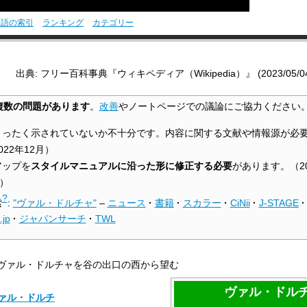
用語の索引
ランキング
カテゴリー
出典: フリー百科事典『ウィキペディア（Wikipedia）』 (2023/05/04 0
複数の問題があります
。
改善
やノートページでの議論にご協力ください
まったく示されていないか不十分です。内容に関する文献や情報源が必
022年12月
）
アップを
スタイルマニュアルに沿った形に修正する必要
があります。
（
2
）
?
索
:
"ヴァル・ドルチャ"
–
ニュース
·
書籍
·
スカラー
·
CiNii
·
J-STAGE
·
.jp
·
ジャパンサーチ
·
TWL
ヴァル・ドルチャを谷の出口の西から望む
ヴァル・ドル
ァル・ドルチ