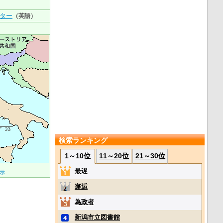
ター
（英語）
検索ランキング
1～10位
11～20位
21～30位
最遅
示
邂逅
為政者
新潟市立図書館