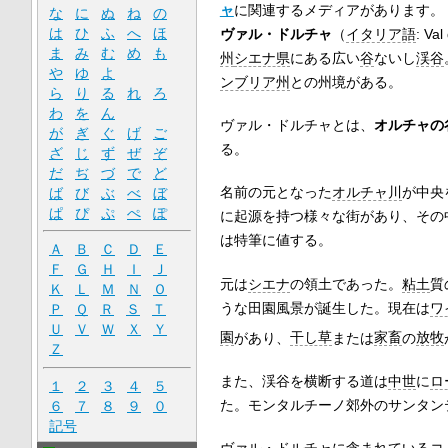
ャ
に関連するメディアがあります。
な
に
ぬ
ね
の
は
ひ
ふ
へ
ほ
ヴァル・ドルチャ
（
イタリア語
:
Val
ま
み
む
め
も
州
シエナ県
にある広い
谷
ないし
渓谷
や
ゆ
よ
ンブリア州
との州境がある。
ら
り
る
れ
ろ
わ
を
ん
ヴァル・ドルチャとは、
オルチャの
が
ぎ
ぐ
げ
ご
る。
ざ
じ
ず
ぜ
ぞ
だ
ぢ
づ
で
ど
名前の元となった
オルチャ川
が中央
ば
び
ぶ
べ
ぼ
ぱ
ぴ
ぷ
ぺ
ぽ
に起源を持つ様々な街があり、その
は特筆に値する。
Ａ
Ｂ
Ｃ
Ｄ
Ｅ
Ｆ
Ｇ
Ｈ
Ｉ
Ｊ
元は
シエナ
の領土であった。
粘土
質
Ｋ
Ｌ
Ｍ
Ｎ
Ｏ
うな田園風景が誕生した。現在は
ワ
Ｐ
Ｑ
Ｒ
Ｓ
Ｔ
Ｕ
Ｖ
Ｗ
Ｘ
Ｙ
園
があり、
干し草
または
家畜
の
放牧
Ｚ
また、渓谷を横断する道は
中世
に
ロ
１
２
３
４
５
た。モンタルチーノ郊外の
サンタン
６
７
８
９
０
記号
ヴァル・ドルチャに含まれているコ