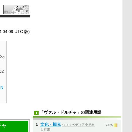
4:09 UTC 版)
。
要で
02
N
「ヴァル・ドルチャ」の関連用語
1
文化・観光
チャ
ウィキペディア小見出
|
|
|
|
|
74%
し辞書