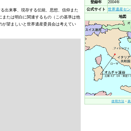
登録年
2004年
公式サイト
世界遺産セン
有する出来事、現存する伝統、思想、信仰また
地図
にまたは明白に関連するもの（この基準は他
のが望ましいと世界遺産委員会は考えてい
使用方法
・
表