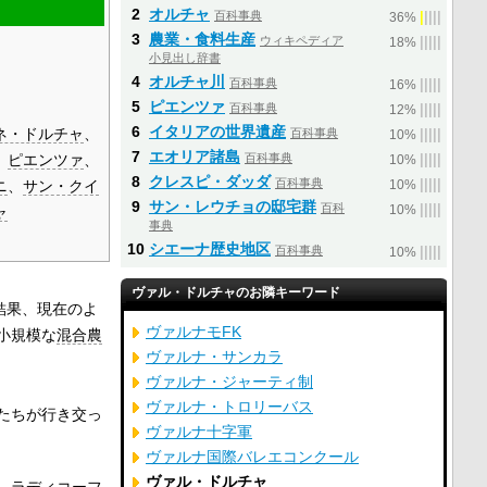
2
オルチャ
百科事典
|
|
|
|
|
36%
3
農業・食料生産
ウィキペディア
|
|
|
|
|
18%
小見出し辞書
4
オルチャ川
百科事典
|
|
|
|
|
16%
5
ピエンツァ
百科事典
|
|
|
|
|
12%
6
イタリアの世界遺産
ネ・ドルチャ
、
百科事典
|
|
|
|
|
10%
7
エオリア諸島
、
ピエンツァ
、
百科事典
|
|
|
|
|
10%
8
クレスピ・ダッダ
百科事典
|
|
|
|
|
ニ
、
サン・クイ
10%
9
サン・レウチョの邸宅群
百科
|
|
|
|
|
ャ
10%
事典
10
シエーナ歴史地区
百科事典
|
|
|
|
|
10%
ヴァル・ドルチャのお隣キーワード
結果、現在のよ
ヴァルナモFK
小規模な
混合農
ヴァルナ・サンカラ
ヴァルナ・ジャーティ制
ヴァルナ・トロリーバス
たちが行き交っ
ヴァルナ十字軍
。
ヴァルナ国際バレエコンクール
ヴァル・ドルチャ
、
ラディコーフ