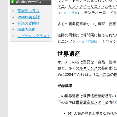
Weblioのサービス
ァニ
、
サン・クイーリコ・ドルチャ
英会話コラム
、
モンテネーロ・ドル
（
イタリア語版
）
Weblio英会話
英語の質問箱
多くの農業従事者ないし農家、
要塞
語彙力診断
道路の両側には等間隔に植えられた
スピーキングテスト
ピエンツァ
」とワイン
（
イタリア語版
）
世界遺産
オルチャの谷は重要な「自然、芸術
観と、多くの
ルネサンス
の芸術家に
めに2004年7月2日より
ユネスコ
の
登録基準
この世界遺産は
世界遺産登録基準
の
下の基準は
世界遺産センター
公表の
(4) 人類の歴史上重要な時