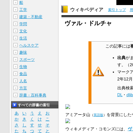
船
＋
ウィキペディア
工学
＋
索引トップ
建築・不動産
＋
ヴァル・ドルチャ
学問
＋
文化
＋
生活
＋
ヘルスケア
＋
この記事には
趣味
＋
出典
が
スポーツ
＋
す。
（
2
生物
＋
マーク
食品
＋
2年12月
人名
＋
出典検
方言
＋
DL
·
dlib
辞書・百科事典
＋
すべての辞書の索引
あ
い
う
え
お
アミアータ山
を背景にした
（
英語版
）
か
き
く
け
こ
さ
し
す
せ
そ
ウィキメディア・コモンズには、
ヴ
た
ち
つ
て
と