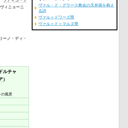
ヴァル・ド・グラース教会の天井画を称え
ヴィニョーニ
る詩
ヴァル＝ドワーズ県
ヴァル＝ド＝マルヌ県
リーノ・ディ・
ドルチャ
ア
）
ャの風景