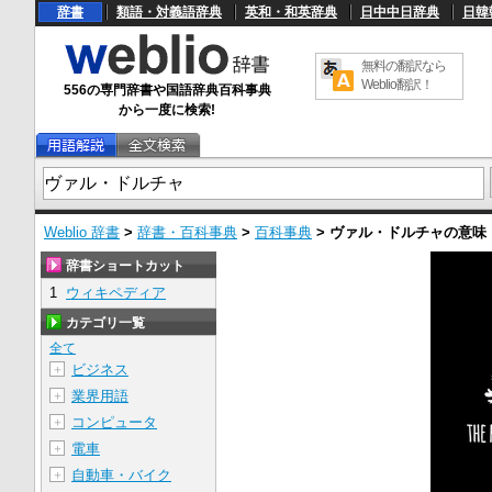
辞書
類語・対義語辞典
英和・和英辞典
日中中日辞典
日韓
無料の翻訳なら
Weblio翻訳！
556の専門辞書や国語辞典百科事典
から一度に検索!
Weblio 辞書
>
辞書・百科事典
>
百科事典
>
ヴァル・ドルチャ
の意味
辞書ショートカット
1
ウィキペディア
カテゴリ一覧
全て
ビジネス
＋
業界用語
＋
コンピュータ
＋
電車
＋
自動車・バイク
＋