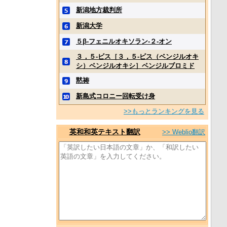
新潟地方裁判所
新潟大学
５β‐フェニルオキソラン‐２‐オン
３，５‐ビス［３，５‐ビス（ベンジルオキ
シ）ベンジルオキシ］ベンジルブロミド
黙祷
新島式コロニー回転受け身
>>もっとランキングを見る
英和和英テキスト翻訳
>> Weblio翻訳