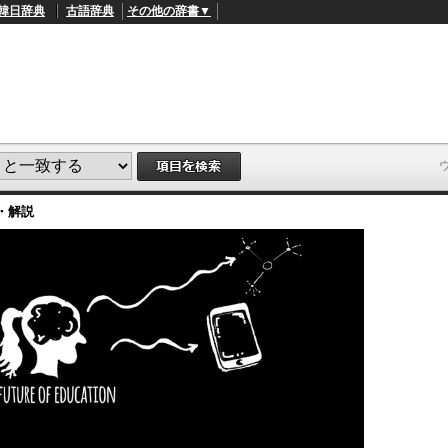
韓日辞典
古語辞典
その他の辞書▼
・解説