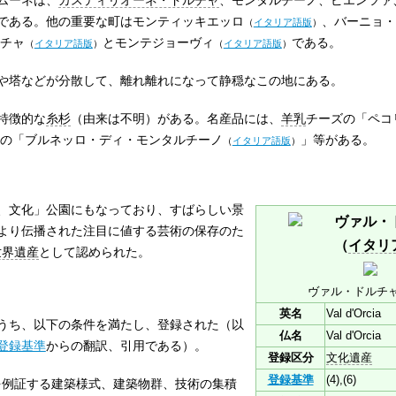
である。他の重要な町は
モンティッキエッロ
、
バーニョ・
（
イタリア語版
）
チャ
と
モンテジョーヴィ
である。
（
イタリア語版
）
（
イタリア語版
）
や塔などが分散して、離れ離れになって静穏なこの地にある。
特徴的な
糸杉
（由来は不明）がある。名産品には、
羊乳
チーズの「
ペコ
の「
ブルネッロ・ディ・モンタルチーノ
」等がある。
（
イタリア語版
）
、文化」公園にもなっており、すばらしい景
ヴァル・
より伝播された注目に値する芸術の保存のた
（
イタリ
世界遺産
として認められた。
ヴァル・ドルチ
英名
Val d'Orcia
うち、以下の条件を満たし、登録された（以
仏名
Val d'Orcia
登録基準
からの翻訳、引用である）。
登録区分
文化遺産
登録基準
(4),(6)
代を例証する建築様式、建築物群、技術の集積