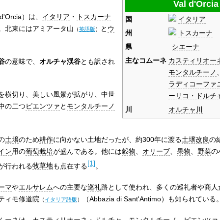
Val d'Orcia
 d'Orcia
）は、
イタリア
・
トスカーナ
国
イタリア
。北東には
アミアータ山
と
ウ
（
英語版
）
州
トスカーナ
県
シエーナ
主なコムーネ
カスティリオー
谷
の意味で、
オルチャ渓谷
とも訳され
モンタルチーノ
ラディコーファ
を横切り、美しい風景が拡がり、中世
ーリコ・ドルチ
中の二つ
ピエンツァ
と
モンタルチーノ
川
オルチャ川
の
土壌
のため
耕作
に向かない土地だったが、約300年に渡る
土壌改良
の
イン
用の
葡萄栽培
が盛んである。他には
穀物
、
オリーブ
、
果物
、
野菜
の
[1]
が行われる
牧草地
も点在する
。
ーマ
や
エルサレム
への主要な
巡礼
路として使われ、多くの巡礼者や商人
ティモ修道院
（Abbazia di Sant'Antimo）も知られている
（
イタリア語版
）
ムーネは、
カスティリオーネ・ドルチャ
、モンタルチーノ、ピエンツァ