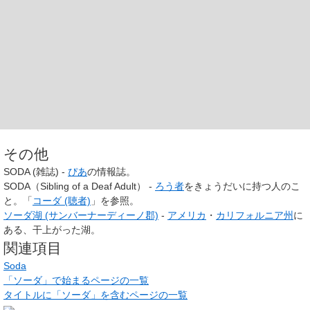
その他
SODA (雑誌) -
ぴあ
の情報誌。
SODA（Sibling of a Deaf Adult） -
ろう者
をきょうだいに持つ人のこ
と。「
コーダ (聴者)
」を参照。
ソーダ湖 (サンバーナーディーノ郡)
-
アメリカ
・
カリフォルニア州
に
ある、干上がった湖。
関連項目
Soda
「ソーダ」で始まるページの一覧
タイトルに「ソーダ」を含むページの一覧