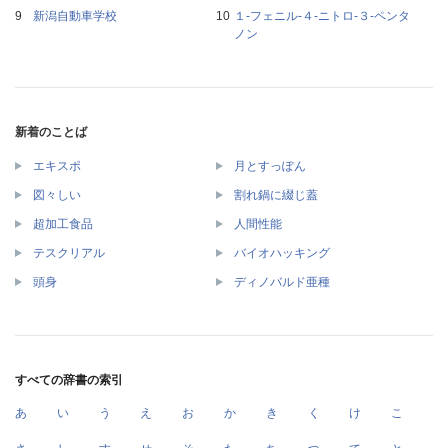
新潟自動車学校
１‐フェニル‐４‐ニトロ‐３‐ペンタ
ノン
新着のことば
エキスポ
月とすっぽん
図々しい
割れ鍋に綴じ蓋
超加工食品
人間性能
テスクリアル
バイオハッキング
頭身
ディノバルド亜種
すべての辞書の索引
あ
い
う
え
お
か
き
く
け
こ