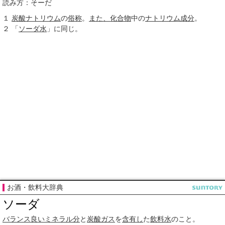
読み方：そーだ
１
炭酸ナトリウム
の
俗称
。
また、
化合物
中の
ナトリウム
成分
。
２
「
ソーダ水
」に同じ。
お酒・飲料大辞典
ソーダ
バランス
良い
ミネラル分
と
炭酸ガス
を
含有し
た
飲料水
のこと。