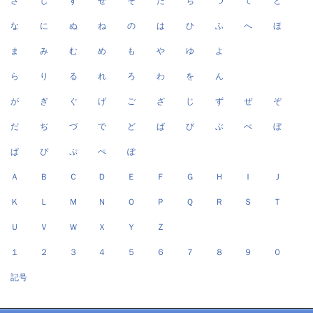
さ
し
す
せ
そ
た
ち
つ
て
と
な
に
ぬ
ね
の
は
ひ
ふ
へ
ほ
ま
み
む
め
も
や
ゆ
よ
ら
り
る
れ
ろ
わ
を
ん
が
ぎ
ぐ
げ
ご
ざ
じ
ず
ぜ
ぞ
だ
ぢ
づ
で
ど
ば
び
ぶ
べ
ぼ
ぱ
ぴ
ぷ
ぺ
ぽ
Ａ
Ｂ
Ｃ
Ｄ
Ｅ
Ｆ
Ｇ
Ｈ
Ｉ
Ｊ
Ｋ
Ｌ
Ｍ
Ｎ
Ｏ
Ｐ
Ｑ
Ｒ
Ｓ
Ｔ
Ｕ
Ｖ
Ｗ
Ｘ
Ｙ
Ｚ
１
２
３
４
５
６
７
８
９
０
記号