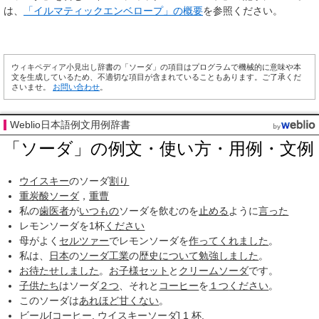
は、
「イルマティックエンベロープ」の概要
を参照ください。
ウィキペディア小見出し辞書の「ソーダ」の項目はプログラムで機械的に意味や本
文を生成しているため、不適切な項目が含まれていることもあります。ご了承くだ
さいませ。
お問い合わせ
。
Weblio日本語例文用例辞書
「ソーダ」の例文・使い方・用例・文例
ウイスキー
のソーダ
割り
重炭酸ソーダ
，
重曹
私の
歯医者
が
いつもの
ソーダを飲むのを
止める
ように
言った
レモンソーダを1杯
ください
母がよく
セルツァー
でレモンソーダを
作って
くれました
。
私は、
日本
の
ソーダ工業
の
歴史について
勉強しました
。
お待たせしました
。
お子様
セット
と
クリームソーダ
です。
子供たち
はソーダ
２つ
、それと
コーヒー
を
１つ
ください
。
このソーダは
あれほど
甘くない
。
ビール
[
コーヒー
,
ウイスキーソーダ
] 1 杯.