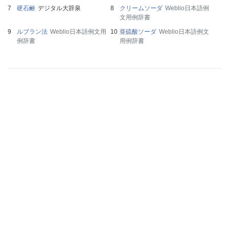
硬石鹸
デジタル大辞泉
クリームソーダ
Weblio日本語例
文用例辞書
ルブラン法
Weblio日本語例文用
亜硫酸ソーダ
Weblio日本語例文
例辞書
用例辞書