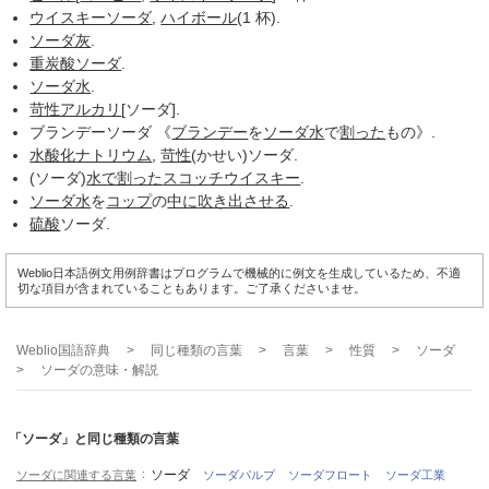
ウイスキーソーダ
,
ハイボール
(1 杯).
ソーダ灰
.
重炭酸ソーダ
.
ソーダ水
.
苛性アルカリ
[ソーダ].
ブランデーソーダ 《
ブランデー
を
ソーダ水
で
割った
もの》.
水酸化ナトリウム
,
苛性
(かせい)ソーダ.
(ソーダ)
水で割った
スコッチウイスキー
.
ソーダ水
を
コップ
の
中に
吹き出させる
.
硫酸
ソーダ.
Weblio日本語例文用例辞書はプログラムで機械的に例文を生成しているため、不適
切な項目が含まれていることもあります。ご了承くださいませ。
Weblio国語辞典
>
同じ種類の言葉
>
言葉
>
性質
>
ソーダ
>
ソーダ
の意味・解説
「ソーダ」と同じ種類の言葉
ソーダ
ソーダに関連する言葉
ソーダパルプ
ソーダフロート
ソーダ工業