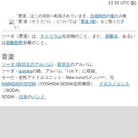
13:33 UTC 版)
「
曹達
」はこの項目へ転送されています。
古墳時代
の
倭
の人物
「曹 達（そう たつ）」については「
曹達 (倭)
」をご覧くださ
い。
ソーダ
（曹達）は、
ナトリウム
化合物のこと。また、
炭酸水
、あるい
は
炭酸飲料
全般のこと。
音楽
ソーダ (藍坊主のアルバム)
-
藍坊主
のアルバム。
ソーダ -
sumika
の曲。アルバム「I co Y」に収録。
そーだ - 女性アイドルユニット・New ruruのメンバー。元
HAMIDASYSTEM
（YOSHIDA SODA/吉田爽田）、
クロスノエシス
（SODA）
SODA! -
日本
の
バンド
。