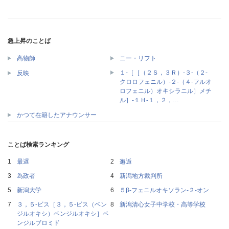
急上昇のことば
高物師
ニー・リフト
１‐［［（２Ｓ，３Ｒ）‐３‐（２‐
反映
クロロフェニル）‐２‐（４‐フルオ
ロフェニル）オキシラニル］メチ
ル］‐１Ｈ‐１，２，…
かつて在籍したアナウンサー
ことば検索ランキング
最遅
邂逅
為政者
新潟地方裁判所
新潟大学
５β‐フェニルオキソラン‐２‐オン
３，５‐ビス［３，５‐ビス（ベン
新潟清心女子中学校・高等学校
ジルオキシ）ベンジルオキシ］ベ
ンジルブロミド