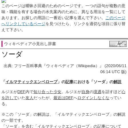
このページは
曖昧さ回避のためのページ
です。一つの語句が複数の意
味・職能を有する場合の水先案内のために、異なる用法を一覧にして
あります。お探しの用語に一番近い記事を選んで下さい。
このページ
へリンクしているページ
を見つけたら、リンクを適切な項目に張り替
えて下さい。
ウィキペディア小見出し辞書
ソーダ
出典: フリー百科事典『ウィキペディア（Wikipedia）』 (2020/06/11
06:14 UTC 版)
「
イルマティックエンベロープ
」の
記事
における「ソーダ」の
解説
ルジエが
DEF
内で
知り合った
少女
。ルジエが
自身
の
境遇
を話すほど
心
を許して
いた
友人
だったが、
最近は
DEF
へ
ログイン
しなくな
ってい
る。
※この「ソーダ」の解説は、「イルマティックエンベロープ」の解説
の一部です。
「ソーダ」を含む「イルマティックエンベロープ」の記事について