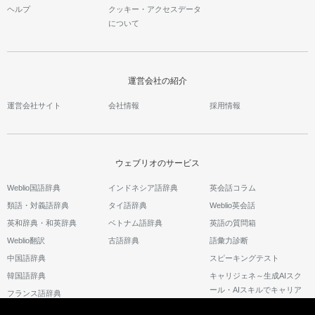
ヘルプ
クッキー・アクセスデータ
について
運営会社の紹介
運営会社サイト
会社情報
採用情報
ウェブリオのサービス
Weblio国語辞典
インドネシア語辞典
英会話コラム
類語・対義語辞典
タイ語辞典
Weblio英会話
英和辞典・和英辞典
ベトナム語辞典
英語の質問箱
Weblio翻訳
古語辞典
語彙力診断
中国語辞典
スピーキングテスト
韓国語辞典
キャリジェネ～生成AIスク
ール・AIスキルでキャリア
フランス語辞典
アップ～