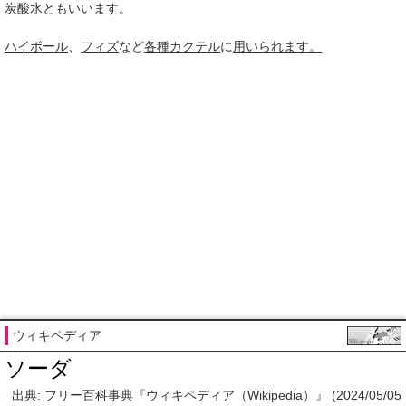
炭酸水
とも
いいます
。
ハイボール
、
フィズ
など
各種
カクテル
に
用いられ
ます。
ウィキペディア
ソーダ
出典: フリー百科事典『ウィキペディア（Wikipedia）』 (2024/05/05