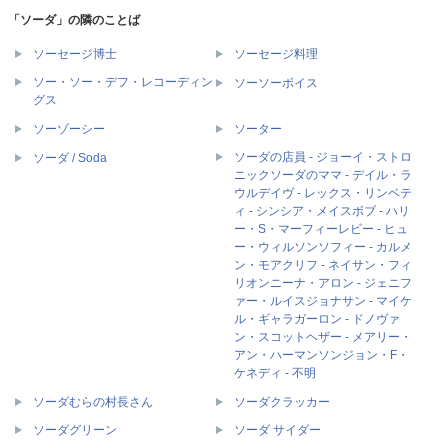
「ソーダ」の隣のことば
ソーセージ博士
ソーセージ料理
ソー・ソー・デフ・レコーディン
ソーソーボイス
グス
ソーゾーシー
ソーター
ソーダの店員 - ジョーイ・ストロ
ソーダ / Soda
ニックソーダのママ - デイル・ラ
ウルデイヴ - レックス・リンベテ
ィ - シンシア・メイスボブ - ハリ
ー・S・マーフィーレビー - ヒュ
ー・ウィルソンソフィー - カルメ
ン・モアクリフ - ネイサン・フィ
リオンニーナ・アロン - ジェニフ
ァー・ルイスジョナサン - マイケ
ル・ギャラガーロン - ドノヴァ
ン・スコットヘザー - メアリー・
アン・ハーマンソンジョン・F・
ケネディ - 不明
ソーダむらの村長さん
ソーダクラッカー
ソーダグリーン
ソーダ サイダー