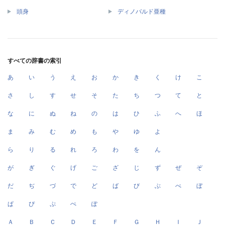
頭身
ディノバルド亜種
すべての辞書の索引
あ
い
う
え
お
か
き
く
け
こ
さ
し
す
せ
そ
た
ち
つ
て
と
な
に
ぬ
ね
の
は
ひ
ふ
へ
ほ
ま
み
む
め
も
や
ゆ
よ
ら
り
る
れ
ろ
わ
を
ん
が
ぎ
ぐ
げ
ご
ざ
じ
ず
ぜ
ぞ
だ
ぢ
づ
で
ど
ば
び
ぶ
べ
ぼ
ぱ
ぴ
ぷ
ぺ
ぽ
Ａ
Ｂ
Ｃ
Ｄ
Ｅ
Ｆ
Ｇ
Ｈ
Ｉ
Ｊ