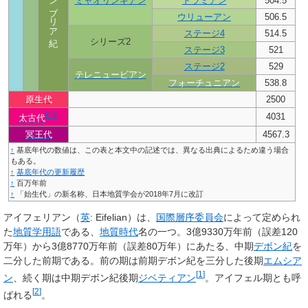
カンブリア紀
ミャオリンギアン
ドラミアン
504.5
ウリューアン
506.5
ステージ4
514.5
シリーズ2
ステージ3
521
ステージ2
529
テレニュービアン
フォーチュニアン
538.8
原生代
2500
[
* 4
]
4031
太古代
冥王代
4567.3
↑
基底年代の数値は、この表と本文中の記述では、異なる出典によるため違う場合
もある。
↑
基底年代の更新履歴
↑
百万年前
↑
「始生代」の新名称、日本地質学会が2018年7月に改訂
アイフェリアン
（
英
:
Eifelian
）は、
国際層序委員会
によって定められ
た
地質学
用語
である、
地質時代
名の一つ。3億9330万年前（誤差120
万年）から3億8770万年前（誤差80万年）にあたる、中期
デボン紀
を
二分した前期である。前の期は前期デボン紀を三分した後期
エムシア
[
1
]
ン
、続く期は中期デボン紀後期
ジベティアン
。
アイフェル期
とも呼
[
2
]
ばれる
。