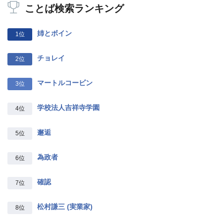
ことば検索ランキング
姉とボイン
1位
チョレイ
2位
マートルコービン
3位
学校法人吉祥寺学園
4位
邂逅
5位
為政者
6位
確認
7位
松村謙三 (実業家)
8位