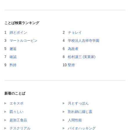
ことば検索ランキング
姉とボイン
チョレイ
マートルコービン
学校法人吉祥寺学園
邂逅
為政者
確認
松村謙三 (実業家)
矜持
堅持
新着のことば
エキスポ
月とすっぽん
図々しい
割れ鍋に綴じ蓋
超加工食品
人間性能
テスクリアル
バイオハッキング