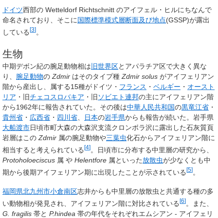
ドイツ
西部の Wetteldorf Richtschnitt のアイフェル・ヒルにちなんで
命名されており、そこに
国際標準模式層断面及び地点
(GSSP)が露出
[
3
]
している
。
生物
中期デボン紀の腕足動物相は
旧世界区
とアパラチア区で大きく異な
り、
腕足動物
の
Zdmir
はそのタイプ種
Zdmir solus
がアイフェリアン
階から産出し、属する15種がドイツ・
フランス
・
ベルギー
・
オースト
リア
・旧
チェコスロバキア
・旧
ソビエト連邦
の主にアイフェリアン階
から1962年に報告されていた。その後は
中華人民共和国
の
黒竜江省
・
貴州省
・
広西省
・
四川省
、
日本
の
岩手県
からも報告が続いた。岩手県
大船渡市
日頃市町大森の大森沢支流クロンボラ沢に露出した石灰質頁
岩層はこの
Zdmir
属の腕足動物や
三葉虫
化石からアイフェリアン階に
[
4
]
相当すると考えられている
。日頃市に分布する中里層の研究から、
Protoholoeciscus
属 や
Helentfore
属といった
放散虫
が少なくとも中
[
5
]
期から後期アイフェリアン期に出現したことが示されている
。
福岡県
北九州市
小倉南区
志井からも中里層の放散虫と共通する種の多
[
6
]
い動物相が発見され、アイフェリアン階に対比されている
。また、
G. fragilis
帯と
P.hindea
帯の年代をそれぞれエムシアン - アイフェリ