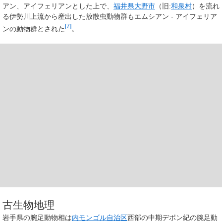
アン、アイフェリアンとした上で、
福井県
大野市
（旧:
和泉村
）を流れ
る伊勢川上流から産出した放散虫動物群もエムシアン - アイフェリア
[
7
]
ンの動物群とされた
。
古生物地理
岩手県の腕足動物相は
内モンゴル自治区
西部の中期デボン紀の腕足動