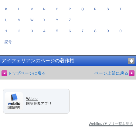
Ｋ
Ｌ
Ｍ
Ｎ
Ｏ
Ｐ
Ｑ
Ｒ
Ｓ
Ｔ
Ｕ
Ｖ
Ｗ
Ｘ
Ｙ
Ｚ
１
２
３
４
５
６
７
８
９
０
記号
アイフェリアンのページの著作権
トップページに戻る
ページ上部に戻る
Weblio
国語辞典アプリ
Weblioのアプリ一覧を見る