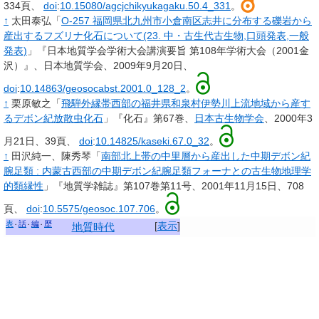
334頁、
doi
:
10.15080/agcjchikyukagaku.50.4_331
。
↑
太田泰弘「
O-257 福岡県北九州市小倉南区志井に分布する礫岩から
産出するフズリナ化石について(23. 中・古生代古生物,口頭発表,一般
発表)
」『日本地質学会学術大会講演要旨 第108年学術大会（2001金
沢）』、日本地質学会、2009年9月20日、
doi
:
10.14863/geosocabst.2001.0_128_2
。
↑
栗原敏之「
飛騨外縁帯西部の福井県和泉村伊勢川上流地域から産す
るデボン紀放散虫化石
」『化石』第67巻、
日本古生物学会
、2000年3
月21日、39頁、
doi
:
10.14825/kaseki.67.0_32
。
↑
田沢純一、陳秀琴「
南部北上帯の中里層から産出した中期デボン紀
腕足類
: 内蒙古西部の中期デボン紀腕足類フォーナとの古生物地理学
的類縁性
」『地質学雑誌』第107巻第11号、2001年11月15日、708
頁、
doi
:
10.5575/geosoc.107.706
。
表
話
編
歴
[
表示
]
地質時代