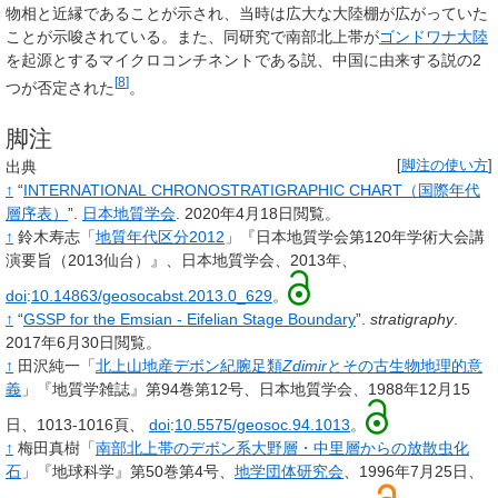
物相と近縁であることが示され、当時は広大な大陸棚が広がっていた
ことが示唆されている。また、同研究で南部北上帯が
ゴンドワナ大陸
を起源とするマイクロコンチネントである説、中国に由来する説の2
[
8
]
つが否定された
。
脚注
出典
[
脚注の使い方
]
↑
“
INTERNATIONAL CHRONOSTRATIGRAPHIC CHART（国際年代
層序表）
”.
日本地質学会
.
2020年4月18日閲覧。
↑
鈴木寿志「
地質年代区分2012
」『日本地質学会第120年学術大会講
演要旨（2013仙台）』、日本地質学会、2013年、
doi
:
10.14863/geosocabst.2013.0_629
。
↑
“
GSSP for the Emsian - Eifelian Stage Boundary
”.
stratigraphy
.
2017年6月30日閲覧。
↑
田沢純一「
北上山地産デボン紀腕足類
Zdimir
とその古生物地理的意
義
」『地質学雑誌』第94巻第12号、日本地質学会、1988年12月15
日、1013-1016頁、
doi
:
10.5575/geosoc.94.1013
。
↑
梅田真樹「
南部北上帯のデボン系大野層・中里層からの放散虫化
石
」『地球科学』第50巻第4号、
地学団体研究会
、1996年7月25日、