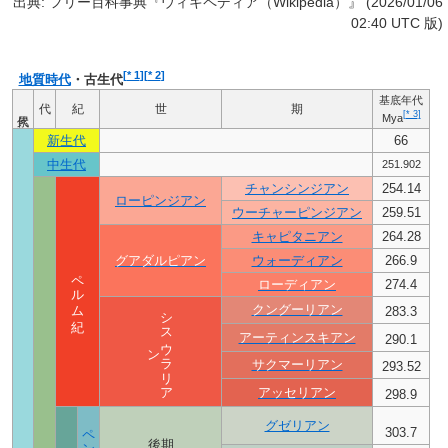
出典: フリー百科事典『ウィキペディア（Wikipedia）』 (2026/01/06
02:40 UTC 版)
[
* 1
]
[
* 2
]
地質時代
・古生代
基底年代
代
紀
世
期
[
* 3
]
Mya
新生代
66
中生代
251.902
チャンシンジアン
254.14
ローピンジアン
ウーチャーピンジアン
259.51
キャピタニアン
264.28
グアダルピアン
ウォーディアン
266.9
ペルム紀
ローディアン
274.4
クングーリアン
283.3
シ
ス
ウ
ラ
リ
ア
アーティンスキアン
290.1
ン
サクマーリアン
293.52
アッセリアン
298.9
グゼリアン
303.7
後期