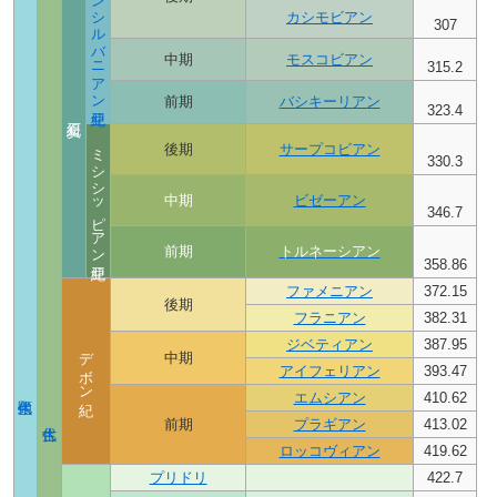
ペンシルバニアン亜紀
カシモビアン
307
中期
モスコビアン
315.2
前期
バシキーリアン
323.4
ミシシッピアン亜紀
後期
サープコビアン
330.3
中期
ビゼーアン
346.7
前期
トルネーシアン
358.86
ファメニアン
372.15
後期
フラニアン
382.31
ジベティアン
387.95
デボン紀
中期
アイフェリアン
393.47
エムシアン
410.62
前期
プラギアン
413.02
ロッコヴィアン
419.62
プリドリ
422.7