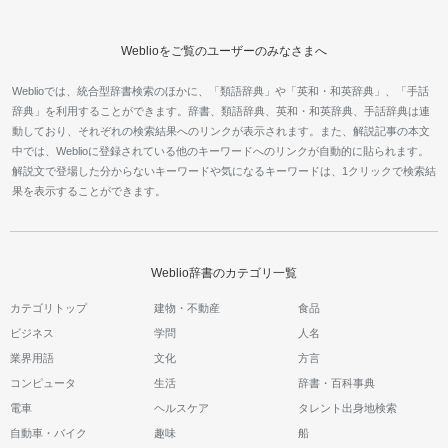
Weblioをご覧のユーザーのみなさまへ
Weblioでは、統合型辞書検索のほかに、「類語辞典」や「英和・和英辞典」、「手話
辞典」を利用することができます。辞書、類語辞典、英和・和英辞典、手話辞典は連
動しており、それぞれの検索結果へのリンクが表示されます。また、解説記事の本文
中では、Weblioに登録されている他のキーワードへのリンクが自動的に貼られます。
解説文で登場した分からないキーワードや気になるキーワードは、1クリックで検索結
果を表示することができます。
Weblio辞書のカテゴリ一覧
カテゴリトップ
建物・不動産
食品
ビジネス
学問
人名
業界用語
文化
方言
コンピュータ
生活
辞書・百科事典
電車
ヘルスケア
タレント出身地検索
自動車・バイク
趣味
船