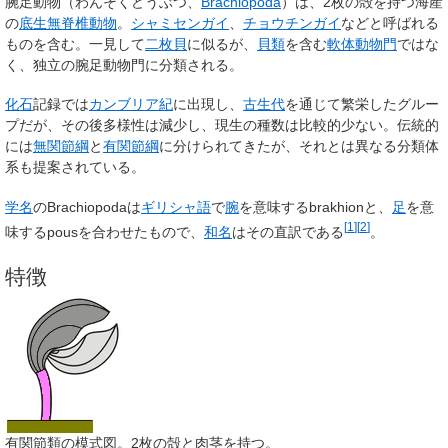
腕足動物
（わんそくどうぶつ、
Brachiopoda
）は、2枚の殻を持つ海産
の
底生
無脊椎動物
。
シャミセンガイ
、
チョウチンガイ
などと呼ばれる
ものを含む。一見して
二枚貝
に似るが、
貝類
を含む
軟体動物
門
ではな
く、独立の腕足動物門に分類される。
化石
記録では
カンブリア紀
に出現し、
古生代
を通じて繁栄したグルー
プだが、その後多様性は減少し、現生の種数は比較的少ない。伝統的
には
無関節綱
と
有関節綱
に分けられてきたが、それとは異なる分類体
系も提案されている。
学名
の
Brachiopoda
は
ギリシャ語
で
腕
を意味する
brakhion
と、
足
を意
[
1
]
[
2
]
味する
pous
を合わせたもので、
和名
はその直訳である
。
特徴
有関節類の模式図。2枚の殻と肉茎を持つ。