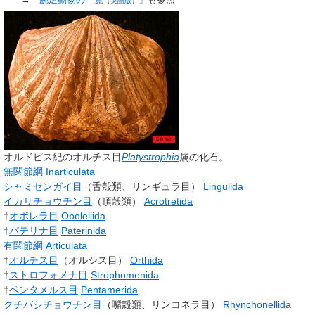
→「
腕足動物の一覧
」も参照
（
英語版
）
オルドビス紀のオルチス目
Platystrophia
属の化石。
無関節綱
Inarticulata
シャミセンガイ目
（舌殻類、リンギュラ目）
Lingulida
イカリチョウチン目
（頂殻類）
Acrotretida
†
オボレラ目
Obolellida
†
パテリナ目
Paterinida
有関節綱
Articulata
†
オルチス目
（オルシス目）
Orthida
†
ストロフォメナ目
Strophomenida
†
ペンタメルス目
Pentamerida
クチバシチョウチン目
（嘴殻類、リンコネラ目）
Rhynchonellida