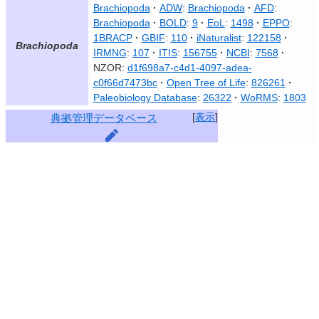
Brachiopoda
ADW
:
Brachiopoda
AFD
:
Brachiopoda
BOLD
:
9
EoL
:
1498
EPPO
:
1BRACP
GBIF
:
110
iNaturalist
:
122158
Brachiopoda
IRMNG
:
107
ITIS
:
156755
NCBI
:
7568
NZOR:
d1f698a7-c4d1-4097-adea-
c0f66d7473bc
Open Tree of Life
:
826261
Paleobiology Database
:
26322
WoRMS
:
1803
[
表示
]
典拠管理データベース