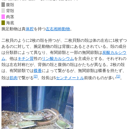
腹殻
背殻
肉茎
海底
腕足動物は真
体腔
を持つ
左右相称動物
。
二枚貝のように2枚の殻を持つが、二枚貝類の殻は体の左右に1枚ずつ
あるのに対して、腕足動物の殻は背腹にあるとされている。殻の成分
は分類群によって異なり、有関節類と一部の無関節類は
炭酸カルシウ
ム
、他は
キチン質
性の
リン酸カルシウム
を主成分とする。それぞれの
殻は左右対称だが、背側の殻と腹側の殻はかたちが異なる。2枚の殻
は、有関節類では
蝶番
によって繋がるが、無関節類は蝶番を持たず、
[
2
]
[
1
]
殻は
筋肉
で繋がる
。殻長は5
センチメートル
前後のものが多い
。