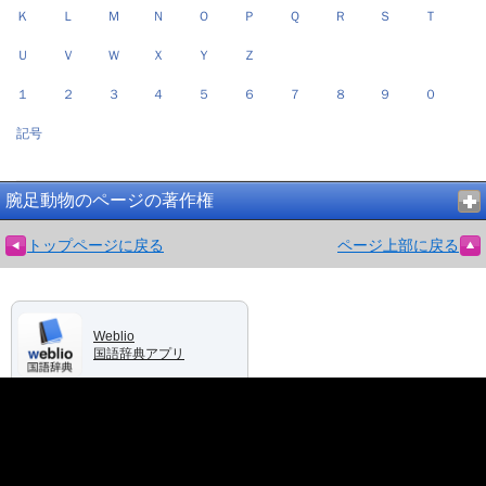
Ｋ
Ｌ
Ｍ
Ｎ
Ｏ
Ｐ
Ｑ
Ｒ
Ｓ
Ｔ
Ｕ
Ｖ
Ｗ
Ｘ
Ｙ
Ｚ
１
２
３
４
５
６
７
８
９
０
記号
腕足動物のページの著作権
トップページに戻る
ページ上部に戻る
Weblio
国語辞典アプリ
Weblioのアプリ一覧を見る