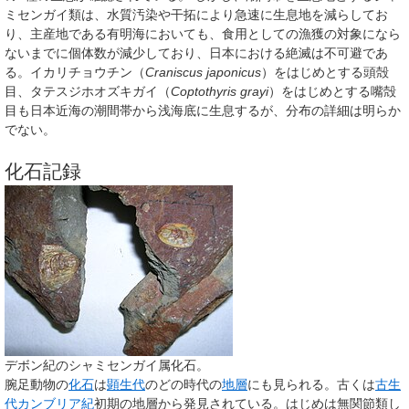
ミセンガイ類は、水質汚染や干拓により急速に生息地を減らしてお
り、主産地である有明海においても、食用としての漁獲の対象になら
ないまでに個体数が減少しており、日本における絶滅は不可避であ
る。イカリチョウチン（
Craniscus japonicus
）をはじめとする頭殻
目、タテスジホオズキガイ（
Coptothyris grayi
）をはじめとする嘴殻
目も日本近海の潮間帯から浅海底に生息するが、分布の詳細は明らか
でない。
化石記録
デボン紀のシャミセンガイ属化石。
腕足動物の
化石
は
顕生代
のどの時代の
地層
にも見られる。古くは
古生
代
カンブリア紀
初期の地層から発見されている。はじめは無関節類し