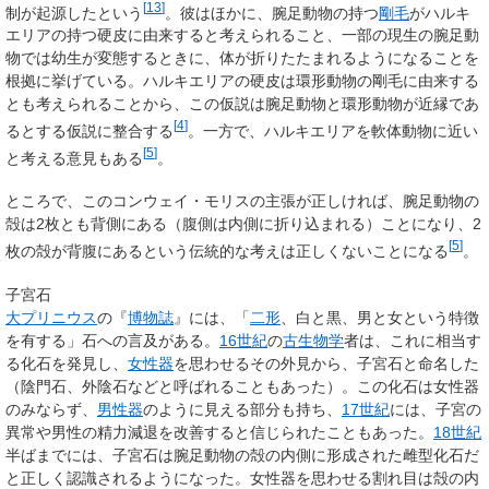
[
13
]
制が起源したという
。彼はほかに、腕足動物の持つ
剛毛
がハルキ
エリアの持つ硬皮に由来すると考えられること、一部の現生の腕足動
物では幼生が変態するときに、体が折りたたまれるようになることを
根拠に挙げている。ハルキエリアの硬皮は環形動物の剛毛に由来する
とも考えられることから、この仮説は腕足動物と環形動物が近縁であ
[
4
]
るとする仮説に整合する
。一方で、ハルキエリアを軟体動物に近い
[
5
]
と考える意見もある
。
ところで、このコンウェイ・モリスの主張が正しければ、腕足動物の
殻は2枚とも背側にある（腹側は内側に折り込まれる）ことになり、2
[
5
]
枚の殻が背腹にあるという伝統的な考えは正しくないことになる
。
子宮石
大プリニウス
の『
博物誌
』には、「
二形
、白と黒、男と女という特徴
を有する」石への言及がある。
16世紀
の
古生物学
者は、これに相当す
る化石を発見し、
女性器
を思わせるその外見から、子宮石と命名した
（陰門石、外陰石などと呼ばれることもあった）。この化石は女性器
のみならず、
男性器
のように見える部分も持ち、
17世紀
には、子宮の
異常や男性の精力減退を改善すると信じられたこともあった。
18世紀
半ばまでには、子宮石は腕足動物の殻の内側に形成された雌型化石だ
と正しく認識されるようになった。女性器を思わせる割れ目は殻の内