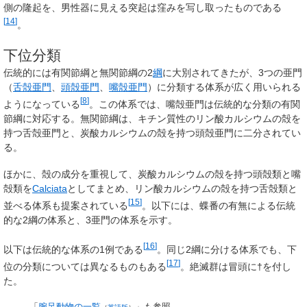
側の隆起を、男性器に見える突起は窪みを写し取ったものである
[
14
]
。
下位分類
伝統的には有関節綱と無関節綱の2
綱
に大別されてきたが、3つの亜門
（
舌殻亜門
、
頭殻亜門
、
嘴殻亜門
）に分類する体系が広く用いられる
[
8
]
ようになっている
。この体系では、嘴殻亜門は伝統的な分類の有関
節綱に対応する。無関節綱は、キチン質性のリン酸カルシウムの殻を
持つ舌殻亜門と、炭酸カルシウムの殻を持つ頭殻亜門に二分されてい
る。
ほかに、殻の成分を重視して、炭酸カルシウムの殻を持つ頭殻類と嘴
殻類を
Calciata
としてまとめ、リン酸カルシウムの殻を持つ舌殻類と
[
15
]
並べる体系も提案されている
。以下には、蝶番の有無による伝統
的な2綱の体系と、3亜門の体系を示す。
[
16
]
以下は伝統的な体系の1例である
。同じ2綱に分ける体系でも、下
[
17
]
位の分類については異なるものもある
。絶滅群は冒頭に†を付し
た。