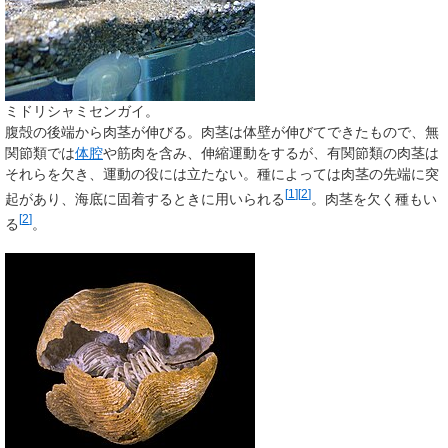
ミドリシャミセンガイ。
腹殻の後端から肉茎が伸びる。肉茎は体壁が伸びてできたもので、無
関節類では
体腔
や筋肉を含み、伸縮運動をするが、有関節類の肉茎は
それらを欠き、運動の役には立たない。種によっては肉茎の先端に突
[
1
]
[
2
]
起があり、海底に固着するときに用いられる
。肉茎を欠く種もい
[
2
]
る
。