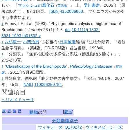
しか」『
マラケシュの贋化石
』
上、
早川書房
、2005年（原
（
英語版
）
著2000年）、87-114頁。
ISBN
4152086858
。
プリニウスからの引
用も本書による。
↑
Popov,
LE et al.
(1993).
“Phylogenetic analysis of higher taxa of
Brachiopoda”.
Lethaia
26
(1): 1-5.
doi
:
10.1111/j.1502-
3931.1993.tb01502.x
.
↑
八杉龍一
･
小関治男
･古谷雅樹･
日高敏隆
編 編「生物分類表」『岩波
生物学辞典』（第4版、CD-ROM版）岩波書店、1998年。
↑
「分類表」『無脊椎動物の多様性と系統（節足動物を除く）』、
272-273頁。
↑
“
Classification of the Brachiopoda
”.
Paleobiology Database
（
英語
.
2011年9月9日閲覧。
版
）
↑
井龍康文、西弘嗣「腕足動物の古生物学」『化石』第81巻、2007
年、45頁、
NAID
110006250784
。
関連項目
ヘリオメドゥーサ
表
話
編
歴
[
表示
]
動物
の門
分類群識別子
ウィキデータ
:
Q178272
ウィキスピーシーズ
: