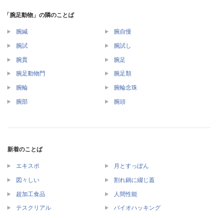
「腕足動物」の隣のことば
腕緘
腕自慢
腕試
腕試し
腕貫
腕足
腕足動物門
腕足類
腕輪
腕輪念珠
腕部
腕頭
新着のことば
エキスポ
月とすっぽん
図々しい
割れ鍋に綴じ蓋
超加工食品
人間性能
テスクリアル
バイオハッキング