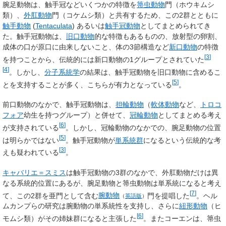
腕足動物は、触手冠などいくつかの特徴を
箒虫動物
門（ホウキムシ
類）、
外肛動物
門（コケムシ類）と共有するため、この2群とともに
触手動物
(
Tentaculata
)
あるいは
触手冠動物
としてまとめられてき
た。触手冠動物は、
旧口動物
的な特徴もあるものの、放射型の卵割、
成体の口が原口に由来しないこと、体の3節構造など
新口動物
の特徴
[
3
]
を持つことから、伝統的には新口動物の1グループとされていた
[
4
]
。しかし、
分子系統学
の結果は、触手冠動物を旧口動物に含めるこ
[
5
]
とを支持することが多く、こちらが有力となっている
。
前口動物のなかで、触手冠動物は、
担輪動物
（
軟体動物
など、
トロコ
フォア
幼生を持つグループ）と併せて、
冠輪動物
としてまとめる考え
[
6
]
が支持されている
。しかし、冠輪動物のなかでの、腕足動物の位置
[
5
]
は明らかではない
。触手冠動物が
単系統群
になるという伝統的な考
[
3
]
えも疑われている
。
キャバリエ＝スミス
は触手冠動物の3群のなかで、外肛動物だけは異
なる系統的位置にあるが、腕足動物と箒虫動物は単系統になると考え
[
7
]
て、この2群を亜門として含む
腕動物
門を提唱した
。ヘル
（
英語版
）
ムカンプらの研究は腕動物の単系統性を支持し、さらに
紐形動物
（ヒ
[
6
]
モムシ類）がその姉妹群になると主張した
。またコーエンは、箒虫