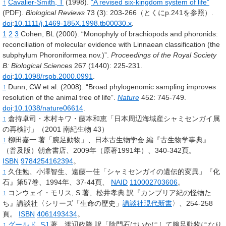
↑
Cavalier-Smith,
T
(1998).
“A revised six-kingdom system of life”
(PDF).
Biological Reviews
73
(3): 203-266
（とくにp.241を参照）
.
doi
:
10.1111/j.1469-185X.1998.tb00030.x
.
1
2
3
Cohen,
BL
(2000).
“Monophyly of brachiopods and phoronids:
reconciliation of molecular evidence with Linnaean classification (the
subphylum Phoroniformea nov.)”.
Proceedings of the Royal Society
B: Biological Sciences
267
(1440): 225-231.
doi
:
10.1098/rspb.2000.0991
.
↑
Dunn,
CW et al.
(2008).
“Broad phylogenomic sampling improves
resolution of the animal tree of life”.
Nature
452
: 745-749.
doi
:
10.1038/nature06614
.
↑
倉持卓司・木村キワ・藤本和恵「日本周辺海域産シャミセンガイ属
の再検討」（2001 南紀生物 43）
↑
柳田嘉一
著「腕足動物」、日本古生物学会
編『古生物学事典』
（普及版）朝倉書店、2009年（原著1991年）、340-342頁。
ISBN
9784254162394
。
↑
久住勉、小澤智生、遠藤一佳「シャミセンガイの遺伝的変異」『化
石』第57巻、1994年、37-44頁、
NAID
110002703606
。
↑
コンウェイ・モリス,
S
著、松井孝典 訳『カンブリア紀の怪物た
ち』講談社〈シリーズ「生命の歴史」
講談社現代新書
〉、254-258
頁。
ISBN
4061493434
。
↑
グールド,
SJ
著、渡辺政隆 訳「陰門石はいかにして腕足動物になり