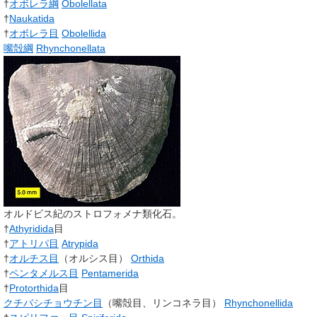
†
オボレラ綱
Obolellata
†
Naukatida
†
オボレラ目
Obolellida
嘴殻綱
Rhynchonellata
オルドビス紀のストロフォメナ類化石。
†
Athyridida
目
†
アトリパ目
Atrypida
†
オルチス目
（オルシス目）
Orthida
†
ペンタメルス目
Pentamerida
†
Protorthida
目
クチバシチョウチン目
（嘴殻目、リンコネラ目）
Rhynchonellida