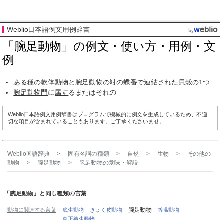
Weblio日本語例文用例辞書
「腕足動物」の例文・使い方・用例・文
例
ある種
の
軟体動物
と腕足動物の対の
蝶番
で
連結され
た
貝殻
の
1つ
腕足動物門
に
属す
るまたはそれの
Weblio日本語例文用例辞書はプログラムで機械的に例文を生成しているため、不適
切な項目が含まれていることもあります。ご了承くださいませ。
Weblio国語辞典
>
固有名詞の種類
>
自然
>
生物
>
その他の
動物
>
腕足動物
>
腕足動物
の意味・解説
「腕足動物」と同じ種類の言葉
腕足動物
動物に関連する言葉
底生動物
きょく皮動物
等温動物
真正後生動物