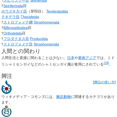
†
スピリファー目
Spiriferida
†
Spiriferinida
目
ホウズキガイ目
（穿殻目）
Terebratulida
テキデラ目
Thecideida
†
ストロフォメナ綱
Strophomenata
†
Billingselloidea
目
†
Orthotetida
目
†
プロダクタス目
Productida
†
ストロフォメナ目
Strophomenida
人間との関わり
人間生活と直接に関わることは少ない。
日本
や
東南アジア
では、ミド
[
19
]
リシャミセンガイなどのシャミセンガイ属が食用にされている
。
脚注
[
脚注の使い方
]
ウィキメディア・コモンズには、
腕足動物
に関連するカテゴリがあり
ます。