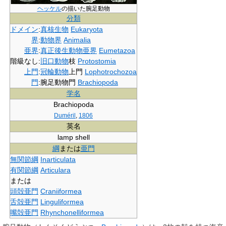
ヘッケル
の描いた腕足動物
分類
ドメイン
:
真核生物
Eukaryota
界
:
動物界
Animalia
亜界
:
真正後生動物亜界
Eumetazoa
階級なし
:
旧口動物
枝
Protostomia
上門
:
冠輪動物
上門
Lophotrochozoa
門
:
腕足動物門
Brachiopoda
学名
Brachiopoda
Duméril
,
1806
英名
lamp shell
綱
または
亜門
無関節綱
Inarticulata
有関節綱
Articulara
または
頭殻亜門
Craniiformea
舌殻亜門
Linguliformea
嘴殻亜門
Rhynchonelliformea