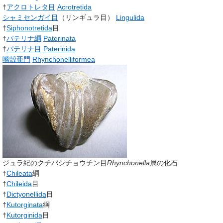
†
アクロトレタ目
Acrotretida
シャミセンガイ目
（リンギュラ目）
Lingulida
†
Siphonotretida
目
†
パテリナ綱
Paterinata
†
パテリナ目
Paterinida
嘴殻亜門
Rhynchonelliformea
ジュラ紀のクチバシチョウチン目
Rhynchonella
属の化石
†
Chileata
綱
†
Chileida
目
†
Dictyonellida
目
†
Kutorginata
綱
†
Kutorginida
目