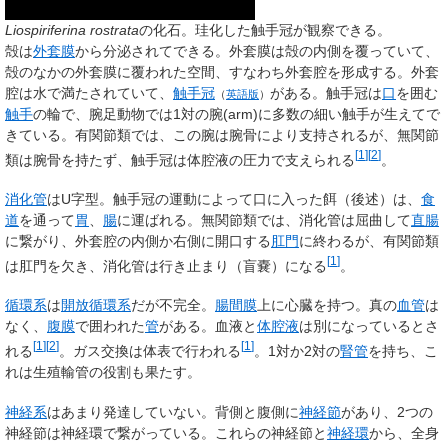
Liospiriferina rostrata
の化石。珪化した触手冠が観察できる。
殻は
外套膜
から分泌されてできる。外套膜は殻の内側を覆っていて、
殻のなかの外套膜に覆われた空間、すなわち外套腔を形成する。外套
腔は水で満たされていて、
触手冠
がある。触手冠は
口
を囲む
（
英語版
）
触手
の輪で、腕足動物では1対の腕(
arm
)に多数の細い触手が生えてで
きている。有関節類では、この腕は腕骨により支持されるが、無関節
[
1
]
[
2
]
類は腕骨を持たず、触手冠は体腔液の圧力で支えられる
。
消化管
はU字型。触手冠の運動によって口に入った餌（後述）は、
食
道
を通って
胃
、
腸
に運ばれる。無関節類では、消化管は屈曲して
直腸
に繋がり、外套腔の内側か右側に開口する
肛門
に終わるが、有関節類
[
1
]
は肛門を欠き、消化管は行き止まり（盲嚢）になる
。
循環系
は
開放循環系
だが不完全。
腸間膜
上に心臓を持つ。真の
血管
は
なく、
腹膜
で囲われた
管
がある。血液と
体腔液
は別になっているとさ
[
1
]
[
2
]
[
1
]
れる
。ガス交換は体表で行われる
。1対か2対の
腎管
を持ち、こ
れは生殖輸管の役割も果たす。
神経系
はあまり発達していない。背側と腹側に
神経節
があり、2つの
神経節は神経環で繋がっている。これらの神経節と
神経環
から、全身