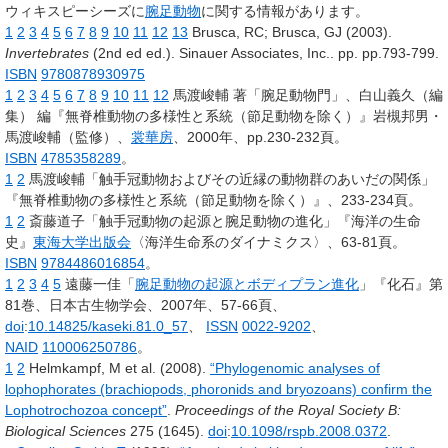
ウィキスピーシーズに
腕足動物
に関する情報があります。
1
2
3
4
5
6
7
8
9
10
11
12
13
Brusca,
RC
;
Brusca, GJ
(2003).
Invertebrates
(2nd ed ed.).
Sinauer Associates, Inc..
pp.
pp.793-799.
ISBN
9780878930975
1
2
3
4
5
6
7
8
9
10
11
12
馬渡峻輔
著「腕足動物門」、白山義久（編
集）
編『無脊椎動物の多様性と系統（節足動物を除く）』岩槻邦男・
馬渡峻輔（監修）、
裳華房
、2000年、pp.230-232頁。
ISBN
4785358289
。
1
2
馬渡峻輔「触手冠動物およびその近縁の動物群のあいだの関係」
『無脊椎動物の多様性と系統（節足動物を除く）』、233-234頁。
1
2
斎藤道子「触手冠動物の起源と腕足動物の進化」『海洋の生命
史』
東海大学出版会
〈海洋生命系のダイナミクス〉、63-81頁。
ISBN
9784486016854
。
1
2
3
4
5
遠藤一佳「
腕足動物の起源とボディプラン進化
」『化石』第
81巻、日本古生物学会、2007年、57-66頁、
doi
:
10.14825/kaseki.81.0_57
、
ISSN
0022-9202
、
NAID
110006250786
。
1
2
Helmkampf,
M et al.
(2008).
“Phylogenomic analyses of
lophophorates (brachiopods, phoronids and bryozoans) confirm the
Lophotrochozoa concept”
.
Proceedings of the Royal Society B:
Biological Sciences
275
(1645).
doi
:
10.1098/rspb.2008.0372
.