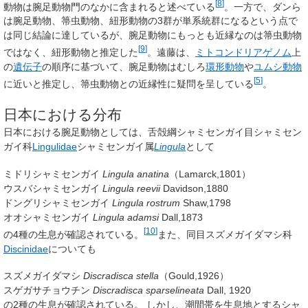
[
8
]
動物は腕足動物門のなかに含まれると述べている
。一方で、ダンら
は腕足動物、箒虫動物、紐形動物の3群が単系統群になるという点で
は同じ結論に達しているが、腕足動物にもっとも近縁なのは箒虫動物
[
9
]
ではなく、紐形動物と推定した
。遠藤は、
ミトコンドリアゲノム
上
の
遺伝子
の順序に基づいて、腕足動物はむしろ
環形動物
や
ユムシ動物
[
5
]
に近いと推定し、箒虫動物との近縁性に疑問を呈している
。
日本における分布
日本における腕足動物としては、舌殻綱シャミセンガイ目シャミセン
ガイ科
Lingulidae
シャミセンガイ属
Lingula
として
ミドリシャミセンガイ
Lingula anatina
（Lamarck,1801）
ウスバシャミセンガイ
Lingula reevii
Davidson,1880
ドングリシャミセンガイ
Lingula rostrum
Shaw,1798
オオシャミセンガイ
Lingula adamsi
Dall,1873
[
10
]
の4種の生息が確認されている。
また、同目スズメガイダマシ科
Discinidae
についても
スズメガイダマシ
Discradisca stella
（Gould,1926）
スゲガサチョウチン
Discradisca sparselineata
Dall, 1920
の2種の生息が確認されている。 しかし、潮間帯を生息地とするシャ