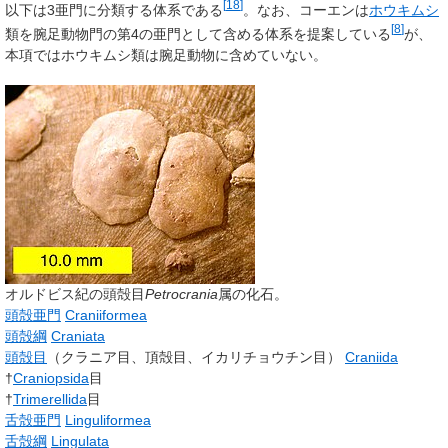
[
18
]
以下は3亜門に分類する体系である
。なお、コーエンは
ホウキムシ
[
8
]
類を腕足動物門の第4の亜門として含める体系を提案している
が、
本項ではホウキムシ類は腕足動物に含めていない。
オルドビス紀の頭殻目
Petrocrania
属の化石。
頭殻亜門
Craniiformea
頭殻綱
Craniata
頭殻目
（クラニア目、頂殻目、イカリチョウチン目）
Craniida
†
Craniopsida
目
†
Trimerellida
目
舌殻亜門
Linguliformea
舌殻綱
Lingulata