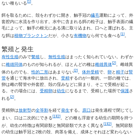
[
1
]
ない種もいる
。
餌を取るために、殻をわずかに開き、触手冠の
繊毛
運動によって、外
套腔内に水流を作り出す。水中に含まれる餌の粒子は、触手表面の繊
毛によって、触手の根元にある溝に取り込まれ、口へと運ばれる。主
[
1
]
な餌は
植物プランクトン
だが、小さな
有機物
なら何でも食べる
。
繁殖と発生
有性生殖
のみで
繁殖
し、
無性生殖
はまったく知られていない。わずか
[
2
]
に
雌雄同体
のものが知られるが、ほとんどの種は
雌雄異体
。雌雄異
[
2
]
体のものでも、
性的二形
はあまりない
。
体外受精
で、
卵
と
精子
は
腎
管
を通じて海水中に放出され、
受精
するのが一般的。一部の種では、
卵は雌の腎管や外套腔、殻の窪みなどに留まり、そこで受精が起こ
る。その場合には、
受精卵
は
幼生
になるまで、受精した場所で
保護
さ
[
2
]
れる
。
受精卵は
放射型
の
全等割
を経て
発生
する。
原口
は発生過程で閉じてし
[
1
]
[
2
]
まい、口は二次的にできる
。どの種も浮遊する幼生の期間を持つ
[
1
]
[
2
]
が、幼生の特徴は有関節類と無関節類で大きく異なる
。無関節類
の幼生は触手冠と2枚の殻、肉茎を備え、成体とそれほど変わらない