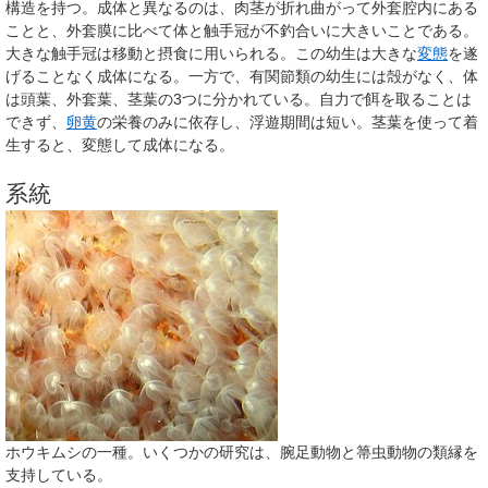
構造を持つ。成体と異なるのは、肉茎が折れ曲がって外套腔内にある
ことと、外套膜に比べて体と触手冠が不釣合いに大きいことである。
大きな触手冠は移動と摂食に用いられる。この幼生は大きな
変態
を遂
げることなく成体になる。一方で、有関節類の幼生には殻がなく、体
は頭葉、外套葉、茎葉の3つに分かれている。自力で餌を取ることは
できず、
卵黄
の栄養のみに依存し、浮遊期間は短い。茎葉を使って着
生すると、変態して成体になる。
系統
ホウキムシの一種。いくつかの研究は、腕足動物と箒虫動物の類縁を
支持している。