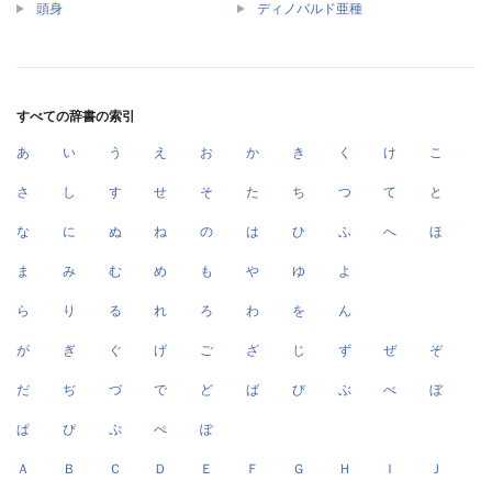
頭身
ディノバルド亜種
すべての辞書の索引
あ
い
う
え
お
か
き
く
け
こ
さ
し
す
せ
そ
た
ち
つ
て
と
な
に
ぬ
ね
の
は
ひ
ふ
へ
ほ
ま
み
む
め
も
や
ゆ
よ
ら
り
る
れ
ろ
わ
を
ん
が
ぎ
ぐ
げ
ご
ざ
じ
ず
ぜ
ぞ
だ
ぢ
づ
で
ど
ば
び
ぶ
べ
ぼ
ぱ
ぴ
ぷ
ぺ
ぽ
Ａ
Ｂ
Ｃ
Ｄ
Ｅ
Ｆ
Ｇ
Ｈ
Ｉ
Ｊ