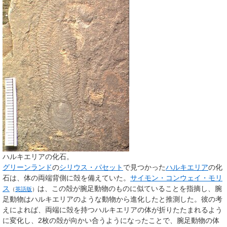
ハルキエリアの化石。
グリーンランド
の
シリウス・パセット
で見つかった
ハルキエリア
の化
石は、体の両端背側に殻を備えていた。
サイモン・コンウェイ・モリ
ス
は、この殻が腕足動物のものに似ていることを指摘し、腕
（
英語版
）
足動物はハルキエリアのような動物から進化したと推測した。彼の考
えによれば、両端に殻を持つハルキエリアの体が折りたたまれるよう
に変化し、2枚の殻が向かい合うようになったことで、腕足動物の体