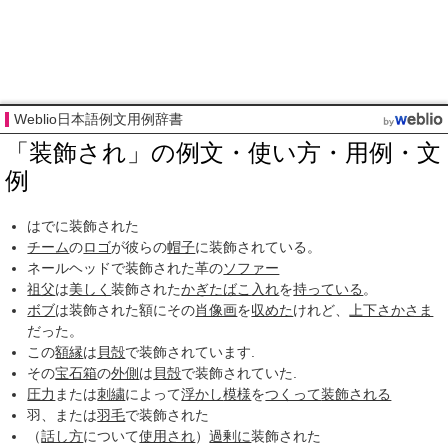
Weblio日本語例文用例辞書
「装飾され」の例文・使い方・用例・文
例
はでに装飾された
チーム
の
ロゴ
が彼らの
帽子
に装飾されている。
ネールヘッドで装飾された革の
ソファー
祖父
は
美しく
装飾された
かぎたばこ
入れ
を
持っている
。
ボブ
は装飾された額にその
肖像画
を
収めた
けれど、
上下さかさま
だった。
この
額縁
は
貝殻
で装飾されています.
その
宝石箱
の
外側
は
貝殻
で装飾されていた.
圧力
または
刺繍
によって
浮かし
模様
を
つくって
装飾される
羽、または
羽毛
で装飾された
（
話し方
について
使用され
）
過剰に
装飾された