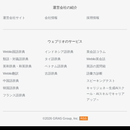
運営会社の紹介
運営会社サイト
会社情報
採用情報
ウェブリオのサービス
Weblio国語辞典
インドネシア語辞典
英会話コラム
類語・対義語辞典
タイ語辞典
Weblio英会話
英和辞典・和英辞典
ベトナム語辞典
英語の質問箱
Weblio翻訳
古語辞典
語彙力診断
中国語辞典
スピーキングテスト
韓国語辞典
キャリジェネ～生成AIスク
ール・AIスキルでキャリア
フランス語辞典
アップ～
©2026 GRAS Group, Inc.