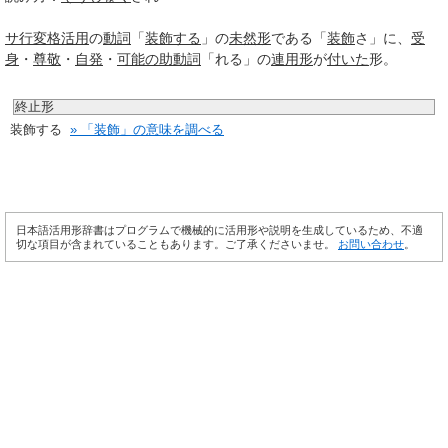
サ行変格活用
の
動詞
「
装飾する
」の
未然形
である「
装飾
さ」に、
受
身
・
尊敬
・
自発
・
可能の助動詞
「れる」の
連用形
が
付いた
形。
終止形
装飾する
» 「装飾」の意味を調べる
日本語活用形辞書はプログラムで機械的に活用形や説明を生成しているため、不適
切な項目が含まれていることもあります。ご了承くださいませ。
お問い合わせ
。