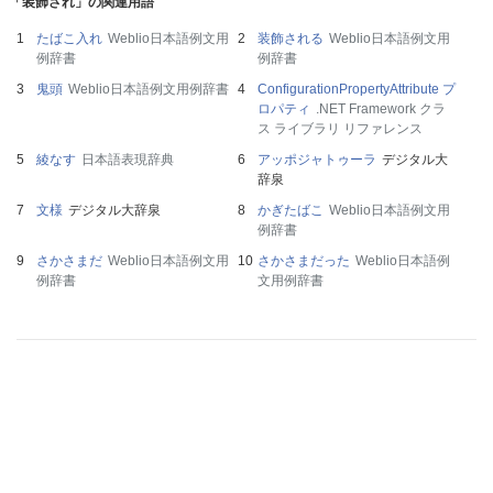
「装飾され」の関連用語
たばこ入れ
Weblio日本語例文用
装飾される
Weblio日本語例文用
例辞書
例辞書
鬼頭
Weblio日本語例文用例辞書
ConfigurationPropertyAttribute プ
ロパティ
.NET Framework クラ
ス ライブラリ リファレンス
綾なす
日本語表現辞典
アッポジャトゥーラ
デジタル大
辞泉
文様
デジタル大辞泉
かぎたばこ
Weblio日本語例文用
例辞書
さかさまだ
Weblio日本語例文用
さかさまだった
Weblio日本語例
例辞書
文用例辞書