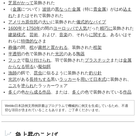
芝居がかって
装飾された
（
金属
について）
波状
の
異なった
金属
（特に
貴金属
）がはめ
込ま
れ
たまたはそれで装飾された
アメリカ原住民
の
大い
に装飾された
儀式的な
パイプ
1600年
と
1750年
の間の
ヨーロッパで
人気
だった
精巧に
装飾された
建築様式
、
芸術
、および、
音楽
の、それら
に関する
、あるいはそ
れらに
特徴的な
さま
葬儀
の間、
棺
が
粛然と
置かれる
、装飾された
棺
架
半透明
の色で装飾された
光沢
のある
陶器
フック
で
取り付けられ
、羽で装飾された
プラスチック
または
金属
からなる
明る
い
擬似餌
漁師
の餌で、
昆虫
に似るように装飾された
釣り針
光沢
がある
長持ちする
黒い
ラッカー
を
用いて
日本式
に装飾され、
ニス
を
塗られ
たラッカーウェア
多く
の色
から成る
作品
、または、
多く
の色で装飾されている
作品
Weblio日本語例文用例辞書はプログラムで機械的に例文を生成しているため、不適
切な項目が含まれていることもあります。ご了承くださいませ。
急上昇のことば