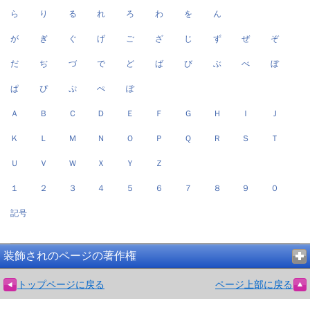
ら
り
る
れ
ろ
わ
を
ん
が
ぎ
ぐ
げ
ご
ざ
じ
ず
ぜ
ぞ
だ
ぢ
づ
で
ど
ば
び
ぶ
べ
ぼ
ぱ
ぴ
ぷ
ぺ
ぽ
Ａ
Ｂ
Ｃ
Ｄ
Ｅ
Ｆ
Ｇ
Ｈ
Ｉ
Ｊ
Ｋ
Ｌ
Ｍ
Ｎ
Ｏ
Ｐ
Ｑ
Ｒ
Ｓ
Ｔ
Ｕ
Ｖ
Ｗ
Ｘ
Ｙ
Ｚ
１
２
３
４
５
６
７
８
９
０
記号
装飾されのページの著作権
トップページに戻る
ページ上部に戻る