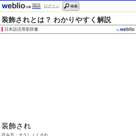
国語
ログイン
検索
装飾されとは？ わかりやすく解説
日本語活用形辞書
装飾され
読み方：
そうしょく
され