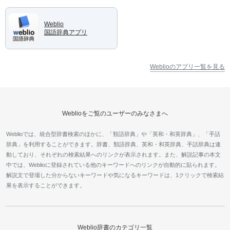
Weblio
国語辞典アプリ
Weblioのアプリ一覧を見る
Weblioをご覧のユーザーのみなさまへ
Weblioでは、統合型辞書検索のほかに、「類語辞典」や「英和・和英辞典」、「手話
辞典」を利用することができます。辞書、類語辞典、英和・和英辞典、手話辞典は連
動しており、それぞれの検索結果へのリンクが表示されます。また、解説記事の本文
中では、Weblioに登録されている他のキーワードへのリンクが自動的に貼られます。
解説文で登場した分からないキーワードや気になるキーワードは、1クリックで検索結
果を表示することができます。
Weblio辞書のカテゴリ一覧