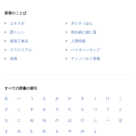
新着のことば
エキスポ
月とすっぽん
図々しい
割れ鍋に綴じ蓋
超加工食品
人間性能
テスクリアル
バイオハッキング
頭身
ディノバルド亜種
すべての辞書の索引
あ
い
う
え
お
か
き
く
け
こ
さ
し
す
せ
そ
た
ち
つ
て
と
な
に
ぬ
ね
の
は
ひ
ふ
へ
ほ
ま
み
む
め
も
や
ゆ
よ