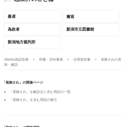
最遅
邂逅
為政者
新潟市立図書館
新潟地方裁判所
Weblio国語辞典
>
辞書・百科事典
>
活用形辞書
>
装飾され
の意
味・解説
「装飾され」の関連ページ
「装飾され」を解説文に含む用語の一覧
「装飾され」を含む用語の索引