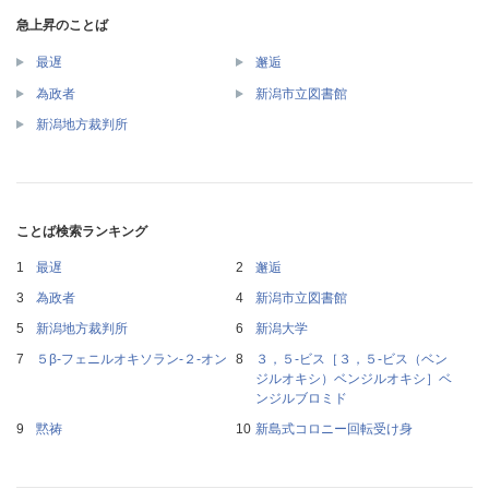
急上昇のことば
最遅
邂逅
為政者
新潟市立図書館
新潟地方裁判所
ことば検索ランキング
最遅
邂逅
為政者
新潟市立図書館
新潟地方裁判所
新潟大学
５β‐フェニルオキソラン‐２‐オン
３，５‐ビス［３，５‐ビス（ベン
ジルオキシ）ベンジルオキシ］ベ
ンジルブロミド
黙祷
新島式コロニー回転受け身