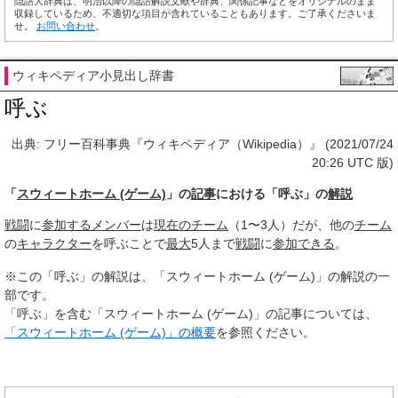
隠語大辞典は、明治以降の隠語解説文献や辞典、関係記事などをオリジナルのまま
収録しているため、不適切な項目が含れていることもあります。ご了承くださいま
せ。
お問い合わせ
。
ウィキペディア小見出し辞書
呼ぶ
出典: フリー百科事典『ウィキペディア（Wikipedia）』 (2021/07/24
20:26 UTC 版)
「
スウィートホーム (ゲーム)
」の
記事
における「呼ぶ」の
解説
戦闘
に
参加する
メンバー
は
現在のチーム
（1〜3人）だが、他の
チーム
の
キャラクター
を呼ぶことで
最大
5人まで
戦闘
に
参加できる
。
※この「呼ぶ」の解説は、「スウィートホーム (ゲーム)」の解説の一
部です。
「呼ぶ」を含む「スウィートホーム (ゲーム)」の記事については、
「スウィートホーム (ゲーム)」の概要
を参照ください。