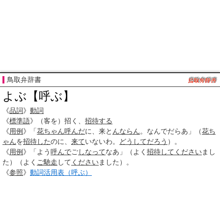
鳥取弁辞書
よぶ【呼ぶ】
《
品詞
》
動詞
《
標準語
》（客を）招く、
招待する
《
用例
》「
花ちゃん
呼んだ
に、来と
んならん
。なんでだらあ」（
花ち
ゃん
を
招待した
のに、
来て
いないわ。
どうしてだろう
）。
《
用例
》「よう
呼んで
ご
しなって
なあ」（よく
招待して
ください
まし
た）（よく
ご馳走
して
ください
ました）。
《
参照
》
動詞活用表（呼ぶ）