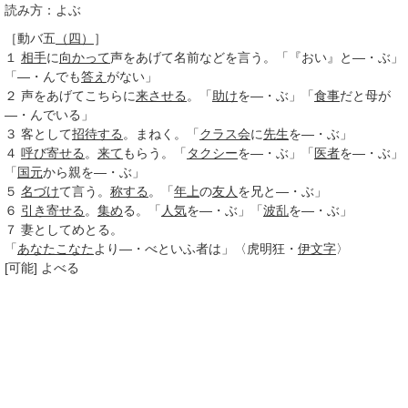
読み方：よぶ
［動バ五
（四）
］
１
相手
に
向かって
声をあげて名前などを言う。「『おい』と―・ぶ」
「―・んでも
答え
がない」
２
声をあげてこちらに
来させる
。「
助け
を―・ぶ」「
食事
だと母が
―・んでいる」
３
客として
招待する
。まねく。「
クラス会
に
先生
を―・ぶ」
４
呼び寄せる
。
来て
もらう。「
タクシー
を―・ぶ」「
医者
を―・ぶ」
「
国元
から親を―・ぶ」
５
名づけ
て言う。
称する
。「
年上
の
友人
を兄と―・ぶ」
６
引き寄せる
。
集め
る。「
人気
を―・ぶ」「
波乱
を―・ぶ」
７
妻としてめとる。
「
あなたこなた
より―・べといふ者は」〈虎明狂・
伊文字
〉
[可能]
よべる