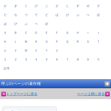
が
ぎ
ぐ
げ
ご
ざ
じ
ず
ぜ
ぞ
だ
ぢ
づ
で
ど
ば
び
ぶ
べ
ぼ
ぱ
ぴ
ぷ
ぺ
ぽ
Ａ
Ｂ
Ｃ
Ｄ
Ｅ
Ｆ
Ｇ
Ｈ
Ｉ
Ｊ
Ｋ
Ｌ
Ｍ
Ｎ
Ｏ
Ｐ
Ｑ
Ｒ
Ｓ
Ｔ
Ｕ
Ｖ
Ｗ
Ｘ
Ｙ
Ｚ
１
２
３
４
５
６
７
８
９
０
記号
呼ぶのページの著作権
トップページに戻る
ページ上部に戻る