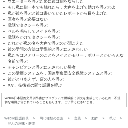
ウエーター
を呼ぶために彼は指を
ならした
もし私に指
一本
でも
触れた
ら，
大声
を
上げて
助け
を呼ぶわよ
私が彼を呼ぶと彼は
書いて
いた
レポートか
ら目を
上げた
医者
を呼ぶ必
要は
ない
電話
で
タクシー
を呼ぶ
ベル
を
鳴らして
メイド
を呼ぶ
電話
をかけて
タクシー
を呼ぶ
だれかが私の名を
大声
で呼ぶのが
聞こえた
彼の
学問
の
方法
は
学際的
と呼ぶにふさわしい
私たち
は
メアリー
のことを
メイ
とか
モリー
，
ポリー
とか
いろんな
名前で呼ぶ
チャンピオン
と呼ぶにふさわしい
勝者
この
階層
システム
を，
国連
型
集団安全保障
システム
と呼ぶ
彼が
とりあえ
ず、店の人を呼ぶ
Xが、
技術者
の間で
話題を呼ぶ
Weblio日本語例文用例辞書はプログラムで機械的に例文を生成しているため、不適
切な項目が含まれていることもあります。ご了承くださいませ。
Weblio国語辞典
>
同じ種類の言葉
>
言葉
>
動作
>
呼ぶ
>
呼ぶ
の意味・解説