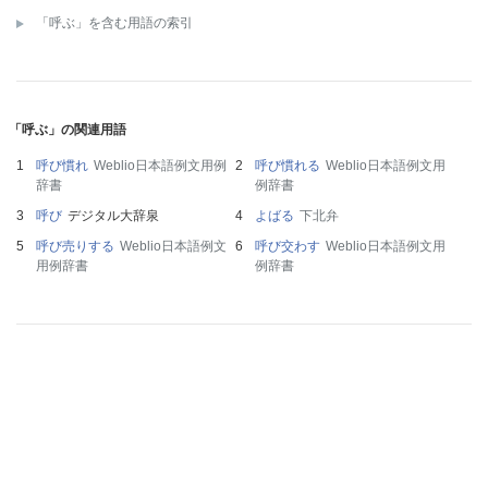
「呼ぶ」を含む用語の索引
「呼ぶ」の関連用語
呼び慣れ
Weblio日本語例文用例
呼び慣れる
Weblio日本語例文用
辞書
例辞書
呼び
デジタル大辞泉
よばる
下北弁
呼び売りする
Weblio日本語例文
呼び交わす
Weblio日本語例文用
用例辞書
例辞書