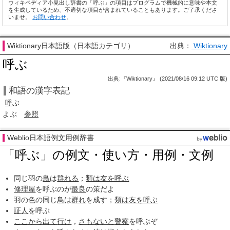
ウィキペディア小見出し辞書の「呼ぶ」の項目はプログラムで機械的に意味や本文
を生成しているため、不適切な項目が含まれていることもあります。ご了承くださ
いませ。
お問い合わせ
。
Wiktionary日本語版（日本語カテゴリ）
出典：
Wiktionary
呼ぶ
出典:『Wiktionary』 (2021/08/16 09:12 UTC 版)
和語の漢字表記
呼
ぶ
よぶ
参照
Weblio日本語例文用例辞書
「呼ぶ」の例文・使い方・用例・文例
同じ羽の
鳥
は
群れる
；
類は友を呼ぶ
修理屋
を呼ぶのが
最良
の策だよ
羽の色の同じ
鳥
は
群れ
を成す；
類は友を呼ぶ
証人
を呼ぶ
ここから
出て
行け
，
さもないと
警察
を呼ぶぞ