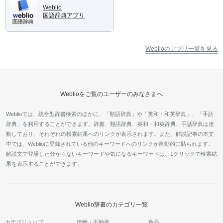
Weblio
国語辞典アプリ
Weblioのアプリ一覧を見る
Weblioをご覧のユーザーのみなさまへ
Weblioでは、統合型辞書検索のほかに、「類語辞典」や「英和・和英辞典」、「手話
辞典」を利用することができます。辞書、類語辞典、英和・和英辞典、手話辞典は連
動しており、それぞれの検索結果へのリンクが表示されます。また、解説記事の本文
中では、Weblioに登録されている他のキーワードへのリンクが自動的に貼られます。
解説文で登場した分からないキーワードや気になるキーワードは、1クリックで検索結
果を表示することができます。
Weblio辞書のカテゴリ一覧
カテゴリトップ
建物・不動産
食品