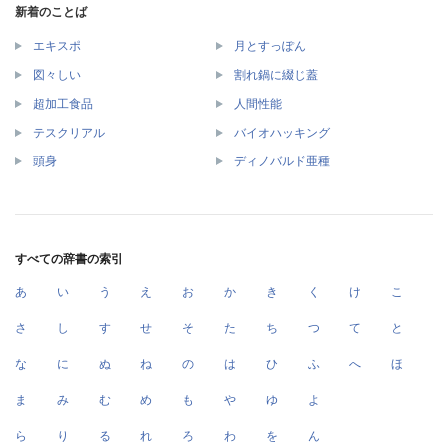
新着のことば
エキスポ
月とすっぽん
図々しい
割れ鍋に綴じ蓋
超加工食品
人間性能
テスクリアル
バイオハッキング
頭身
ディノバルド亜種
すべての辞書の索引
あ
い
う
え
お
か
き
く
け
こ
さ
し
す
せ
そ
た
ち
つ
て
と
な
に
ぬ
ね
の
は
ひ
ふ
へ
ほ
ま
み
む
め
も
や
ゆ
よ
ら
り
る
れ
ろ
わ
を
ん