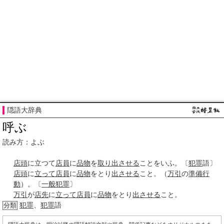
隠語大辞典
呼ぶ
読み方：よぶ
店頭
に立つて
店員
に
品物
を
取り
出させる
ことをいふ。〔
犯罪
語〕
店頭
に
立って
店員
に
品物
をとり
出させる
こと。（
万引
の
準備
行
動
）。〔
一般
犯罪
〕
万引
が
店先
に
立って
店員
に
品物
をとり
出させる
こと。
犯罪
、
犯罪
語
分類