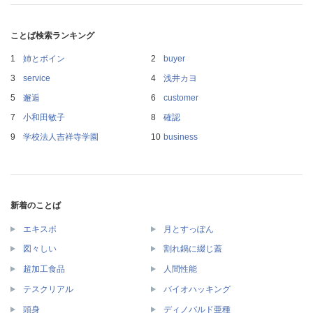
ことば検索ランキング
姉とボイン
buyer
service
浅井カヨ
邂逅
customer
小和田敏子
確認
学校法人吉祥寺学園
business
新着のことば
エキスポ
月とすっぽん
図々しい
割れ鍋に綴じ蓋
超加工食品
人間性能
テスクリアル
バイオハッキング
頭身
ディノバルド亜種