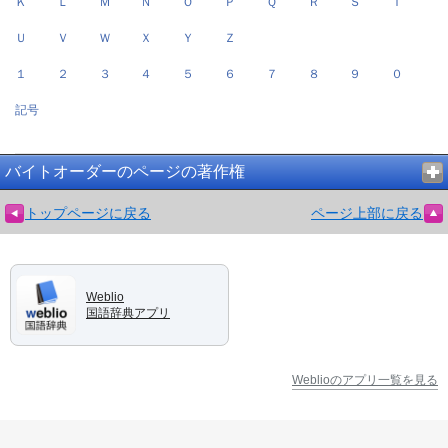
Ｋ
Ｌ
Ｍ
Ｎ
Ｏ
Ｐ
Ｑ
Ｒ
Ｓ
Ｔ
Ｕ
Ｖ
Ｗ
Ｘ
Ｙ
Ｚ
１
２
３
４
５
６
７
８
９
０
記号
バイトオーダーのページの著作権
トップページに戻る
ページ上部に戻る
Weblio
国語辞典アプリ
Weblioのアプリ一覧を見る