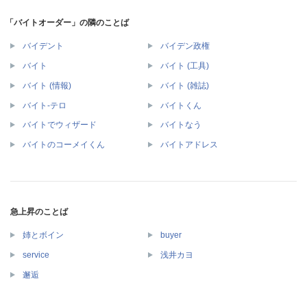
「バイトオーダー」の隣のことば
バイデント
バイデン政権
バイト
バイト (工具)
バイト (情報)
バイト (雑誌)
バイト‐テロ
バイトくん
バイトでウィザード
バイトなう
バイトのコーメイくん
バイトアドレス
急上昇のことば
姉とボイン
buyer
service
浅井カヨ
邂逅