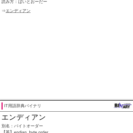
読み方：ばいとおーだー
⇒
エンディアン
IT用語辞典バイナリ
エンディアン
別名：バイトオーダー
【英】
endian
,
byte order