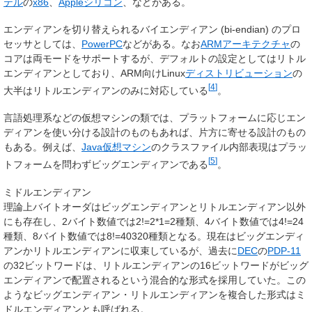
テル
の
x86
、
Appleシリコン
、などがある。
エンディアンを切り替えられる
バイエンディアン
(bi-endian) のプロ
セッサとしては、
PowerPC
などがある。なお
ARMアーキテクチャ
の
コアは両モードをサポートするが、デフォルトの設定としてはリトル
エンディアンとしており、ARM向けLinux
ディストリビューション
の
[
4
]
大半はリトルエンディアンのみに対応している
。
言語処理系などの仮想マシンの類では、プラットフォームに応じエン
ディアンを使い分ける設計のものもあれば、片方に寄せる設計のもの
もある。例えば、
Java仮想マシン
のクラスファイル内部表現はプラッ
[
5
]
トフォームを問わずビッグエンディアンである
。
ミドルエンディアン
理論上バイトオーダはビッグエンディアンとリトルエンディアン以外
にも存在し、2バイト数値では2!
=
2*1
=
2種類、4バイト数値では4!
=
24
種類、8バイト数値では8!
=
40320種類となる。現在はビッグエンディ
アンかリトルエンディアンに収束しているが、過去に
DEC
の
PDP-11
の32ビットワードは、リトルエンディアンの16ビットワードがビッグ
エンディアンで配置されるという混合的な形式を採用していた。この
ようなビッグエンディアン・リトルエンディアンを複合した形式は
ミ
ドルエンディアン
とも呼ばれる。