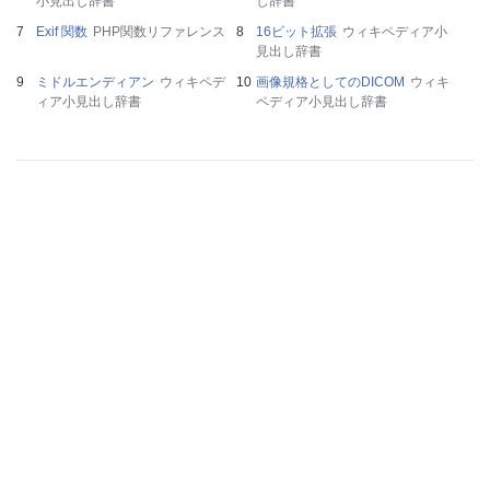
小見出し辞書
し辞書
Exif 関数
PHP関数リファレンス
16ビット拡張
ウィキペディア小
見出し辞書
ミドルエンディアン
ウィキペデ
画像規格としてのDICOM
ウィキ
ィア小見出し辞書
ペディア小見出し辞書