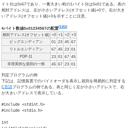
イト分は0x67であり、一番大きい桁の1バイト分は0x01である。表の
相対アドレスは、左が小さいアドレス(オフセット値)+0で、右が大き
いアドレス(オフセット値)+3を示すことに注意。
[
1
]
[
2
]
4バイト数値0x01234567の配置
相対アドレス(オフセット値)
+0
+1
+2
+3
01
23
45
67
ビッグエンディアン
67
45
23
01
リトルエンディアン
23
01
67
45
PDP-11
45
67
23
01
非現実的な規則の一例
判定プログラムの例
下記は、記憶装置でのバイトオーダを表示し規則を簡易的に判定する
C言語
プログラムの例である。表と同じく左が小さいアドレスで、右
が大きいアドレスで表示している。
#include
<stdint.h>
#include
<stdio.h>
int