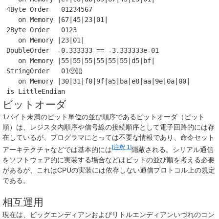
4
Byte
Order
01234567
on
Memory
|
67
|
45
|
23
|
01
|
2
Byte
Order
0123
on
Memory
|
23
|
01
|
DoubleOrder
-0.333333
==
-3.333333e-01
on
Memory
|
55
|
55
|
55
|
55
|
55
|
55
|
d5
|
bf
|
StringOrder
01
🥺
語
on
Memory
|
30
|
31
|
f0
|
9f
|
a5
|
ba
|
e8
|
aa
|
9
e
|
0
a
|
00
|
is
LittleEndian
ビットオーダ
1バイト未満のビット単位の並び順序であるビットオーダ（ビット
順）は、レジスタ内順序や信号線の接続順序として電子回路的には存
在しているが、プログラマにとっては不要な情報であり、命令セット
[
注釈 1
]
アーキテクチャなどでは基本的には
隠蔽される。シリアル通信
をソフトウェア的に実装する場合などはビットの並び順を考える必要
があるが、これはCPUの実装には依存しない通信プロトコル上の規定
である。
相互運用
現在は、ビッグエンディアンおよびリトルエンディアンいづれのコン