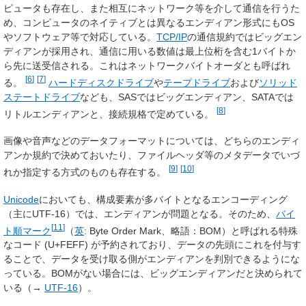
ピュータも存在し、また相互にネットワーク等を介して通信を行うた
め、コンピュータのネイティブとは異なるエンディアン形式にもOS
やソフトウェア等で対応している。
TCP/IP
の通信規約ではビッグエン
ディアンが採用され、通信に用いる数値は最上位桁を含む1バイトか
ら先に送受信される。これは
ネットワークバイトオーダ
とも呼ばれ
[
6
]
[
7
]
る。
ハードディスクドライブ
や
テープドライブ
および
ソリッド
ステートドライブ
なども、SASではビッグエンディアン、SATAでは
[
8
]
リトルエンディアンと、接続規格で定めている。
画像や音声などのデータフォーマットについては、どちらのエンディ
アンか規約で決めておいたり、ファイルヘッダ等のメタデータでいづ
[
9
]
[
10
]
れか指定する方式のものも存在する。
Unicode
においても、構成要素が多バイトとなるエンコーディング
（主にUTF-16）では、エンディアンが問題となる。そのため、
バイ
[
11
]
ト順マーク
（
英
:
Byte Order Mark
、略語：BOM）と呼ばれる特殊
なコード (U+FEFF) が予約されており、データの先頭にこれを付与す
ることで、データを受け取る側がエンディアンを判別できるようにな
っている。BOMがない場合には、ビッグエンディアンだと決められて
いる（→
UTF-16
）。