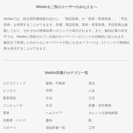
Weblioをご覧のユーザーのみなさまへ
Weblioでは、統合型辞書検索のほかに、「類語辞典」や「英和・和英辞典」、「手話
辞典」を利用することができます。辞書、類語辞典、英和・和英辞典、手話辞典は連
動しており、それぞれの検索結果へのリンクが表示されます。また、解説記事の本文
中では、Weblioに登録されている他のキーワードへのリンクが自動的に貼られます。
解説文で登場した分からないキーワードや気になるキーワードは、1クリックで検索結
果を表示することができます。
Weblio辞書のカテゴリ一覧
カテゴリトップ
建物・不動産
食品
ビジネス
学問
人名
業界用語
文化
方言
コンピュータ
生活
辞書・百科事典
電車
ヘルスケア
タレント出身地検索
自動車・バイク
趣味
船
スポーツ
登録辞書一覧
工学