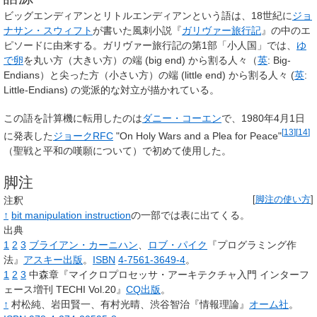
ビッグエンディアン
と
リトルエンディアン
という語は、18世紀に
ジョ
ナサン・スウィフト
が書いた風刺小説『
ガリヴァー旅行記
』の中のエ
ピソードに由来する。ガリヴァー旅行記の第1部「小人国」では、
ゆ
で卵
を丸い方（大きい方）の端 (big end) から割る人々（
英
:
Big-
Endians
）と尖った方（小さい方）の端 (little end) から割る人々 (
英
:
Little-Endians
) の党派的な対立が描かれている。
この語を計算機に転用したのは
ダニー・コーエン
で、1980年4月1日
[
13
]
[
14
]
に発表した
ジョークRFC
"On Holy Wars and a Plea for Peace"
（聖戦と平和の嘆願について）で初めて使用した。
脚注
注釈
[
脚注の使い方
]
↑
bit manipulation instruction
の一部では表に出てくる。
出典
1
2
3
ブライアン・カーニハン
、
ロブ・パイク
『プログラミング作
法』
アスキー出版
。
ISBN
4-7561-3649-4
。
1
2
3
中森章『マイクロプロセッサ・アーキテクチャ入門 インターフ
ェース増刊 TECHI Vol.20』
CQ出版
。
↑
村松純、岩田賢一、有村光晴、渋谷智治『情報理論』
オーム社
。