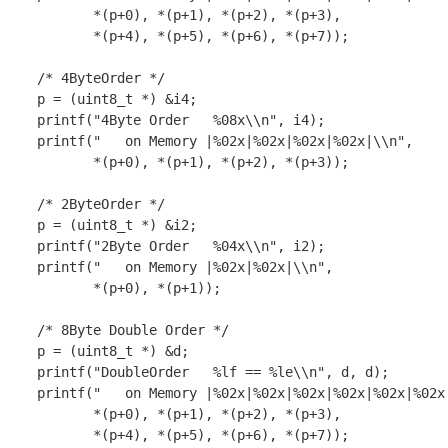
*
(
p
+
0
),
*
(
p
+
1
),
*
(
p
+
2
),
*
(
p
+
3
),
*
(
p
+
4
),
*
(
p
+
5
),
*
(
p
+
6
),
*
(
p
+
7
));
/* 4ByteOrder */
p
=
(
uint8_t
*
)
&
i4
;
printf
(
"4Byte Order   %08x
\\n
"
,
i4
);
printf
(
"   on Memory |%02x|%02x|%02x|%02x|
\\n
"
,
*
(
p
+
0
),
*
(
p
+
1
),
*
(
p
+
2
),
*
(
p
+
3
));
/* 2ByteOrder */
p
=
(
uint8_t
*
)
&
i2
;
printf
(
"2Byte Order   %04x
\\n
"
,
i2
);
printf
(
"   on Memory |%02x|%02x|
\\n
"
,
*
(
p
+
0
),
*
(
p
+
1
));
/* 8Byte Double Order */
p
=
(
uint8_t
*
)
&
d
;
printf
(
"DoubleOrder   %lf == %le
\\n
"
,
d
,
d
);
printf
(
"   on Memory |%02x|%02x|%02x|%02x|%02x|%02x
*
(
p
+
0
),
*
(
p
+
1
),
*
(
p
+
2
),
*
(
p
+
3
),
*
(
p
+
4
),
*
(
p
+
5
),
*
(
p
+
6
),
*
(
p
+
7
));