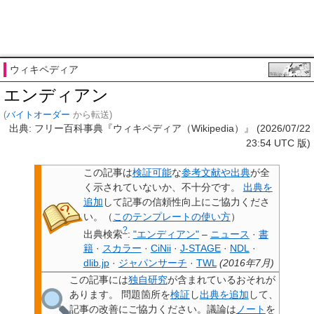
ウィキペディア
エンディアン
(
バイトオーダー
から転送)
出典: フリー百科事典『ウィキペディア（Wikipedia）』 (2026/07/22
23:54 UTC 版)
この記事は
検証可能
な
参考文献や出典
が全
く示されていないか、不十分です。
出典を
追加
して記事の信頼性向上にご協力くださ
い。
（
このテンプレートの使い方
）
?
出典検索
:
"エンディアン"
–
ニュース
·
書
籍
·
スカラー
·
CiNii
·
J-STAGE
·
NDL
·
dlib.jp
·
ジャパンサーチ
·
TWL
(
2016年7月
)
この記事には
独自研究
が含まれているおそれが
あります。
問題箇所を
検証
し
出典を追加
して、
記事の改善にご協力ください。議論は
ノート
を