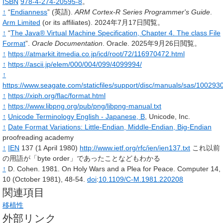
ISBN
978-4-274-20595-8
。
↑
“
Endianness
”
(英語).
ARM Cortex-R Series Programmer's Guide
.
Arm Limited
(or its affiliates).
2024年7月17日閲覧。
↑
“
The Java® Virtual Machine Specification, Chapter 4. The class File
Format
”.
Oracle Documentation
.
Oracle.
2025年9月26日閲覧。
↑
https://atmarkit.itmedia.co.jp/icd/root/72/116970472.html
↑
https://ascii.jp/elem/000/004/099/4099994/
↑
https://www.seagate.com/staticfiles/support/disc/manuals/sas/100293
↑
https://xiph.org/flac/format.html
↑
https://www.libpng.org/pub/png/libpng-manual.txt
↑
Unicode Terminology English - Japanese, B
, Unicode, Inc.
↑
Date Format Variations: Little-Endian, Middle-Endian, Big-Endian
proofreading academy
↑
IEN
137 (1 April 1980)
http://www.ietf.org/rfc/ien/ien137.txt
これ以前
の用語が「byte order」であったことなどもわかる
↑
D. Cohen. 1981. On Holy Wars and a Plea for Peace. Computer 14,
10 (October 1981), 48-54.
doi
:
10.1109/C-M.1981.220208
関連項目
移植性
外部リンク