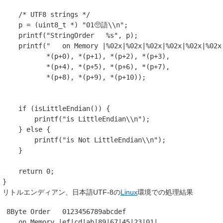
/* UTF8 strings */
p
=
(
uint8_t
*
)
"01🥺語
\\n
"
;
printf
(
"StringOrder   %s"
,
p
);
printf
(
"   on Memory |%02x|%02x|%02x|%02x|%02x|%02x
*
(
p
+
0
),
*
(
p
+
1
),
*
(
p
+
2
),
*
(
p
+
3
),
*
(
p
+
4
),
*
(
p
+
5
),
*
(
p
+
6
),
*
(
p
+
7
),
*
(
p
+
8
),
*
(
p
+
9
),
*
(
p
+
10
));
if
(
isLittleEndian
())
{
printf
(
"is LittleEndian
\\n
"
);
}
else
{
printf
(
"is Not LittleEndian
\\n
"
);
}
return
0
;
}
リトルエンディアン、日本語UTF-8の
Linux
環境での処理結果
8
Byte
Order
01234567
89
abcdef
on
Memory
|
ef
|
cd
|
ab
|
89
|
67
|
45
|
23
|
01
|