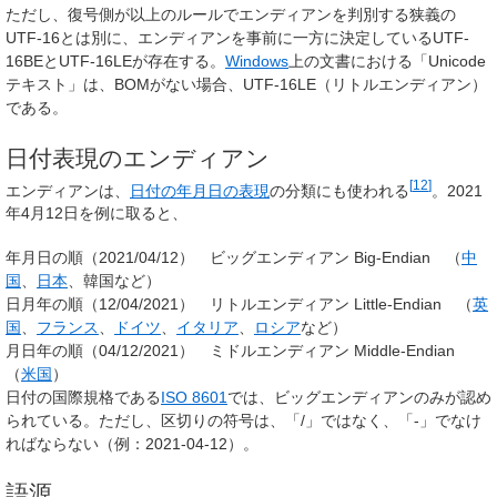
ただし、復号側が以上のルールでエンディアンを判別する狭義の
UTF-16とは別に、エンディアンを事前に一方に決定しているUTF-
16BEとUTF-16LEが存在する。
Windows
上の文書における「Unicode
テキスト」は、BOMがない場合、UTF-16LE（リトルエンディアン）
である。
日付表現のエンディアン
[
12
]
エンディアンは、
日付の年月日の表現
の分類にも使われる
。2021
年4月12日を例に取ると、
年月日の順（2021/04/12） ビッグエンディアン Big-Endian （
中
国
、
日本
、韓国など）
日月年の順（12/04/2021） リトルエンディアン Little-Endian （
英
国
、
フランス
、
ドイツ
、
イタリア
、
ロシア
など）
月日年の順（04/12/2021） ミドルエンディアン Middle-Endian
（
米国
）
日付の国際規格である
ISO 8601
では、ビッグエンディアンのみが認め
られている。ただし、区切りの符号は、「/」ではなく、「-」でなけ
ればならない（例：2021-04-12）。
語源