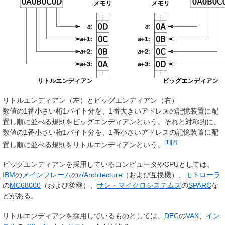
リトルエンディアン（左）とビッグエンディアン（右）
数値の1番小さい桁1バイト分を、1番大きいアドレスの記憶装置に配
置し順に並べる規則を
ビッグエンディアン
という。それと対称的に、
数値の1番小さい桁1バイト分を、1番小さいアドレスの記憶装置に配
[
1
]
[
2
]
置し順に並べる規則を
リトルエンディアン
という。
ビッグエンディアンを採用しているコンピュータやCPUとしては、
IBM
の
メインフレーム
の
z/Architecture
（および互換機）、
モトローラ
の
MC68000
（および後継）、
サン・マイクロシステムズ
の
SPARC
な
どがある。
リトルエンディアンを採用しているものとしては、
DEC
の
VAX
、
イン