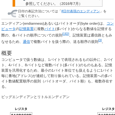
参照してください。
（
2016年7月
）
日付の表記方法については「
#日付表現のエンディアン
」を
ご覧ください。
エンディアン
(endianness)あるいは
バイトオーダ
(byte order)は、
コン
ピュータ
の
記憶装置
に複数
バイト
(多バイト)からなる数値を記憶する
[
1
]
[
2
]
際の、各バイトの順序についての規則
。記憶装置は通信路ともみ
[
3
]
なせるため、
通信
で複数バイトを扱う際の、送る順序の規則
。
概要
コンピュータで扱う数値は、1バイトで表現されるもの以外に、2バイ
ト、4バイト、8バイトなど複数バイト(多バイト)のものもある。記憶
装置を汎用化するため、最小の1バイト単位でも扱えるように1バイト
毎に番地(アドレス)が連続して割り振られている。記憶装置への多バ
イト数値配置順序の規則（バイトオーダ、バイト順）も、複数存在す
る。
ビッグエンディアンとリトルエンディアン