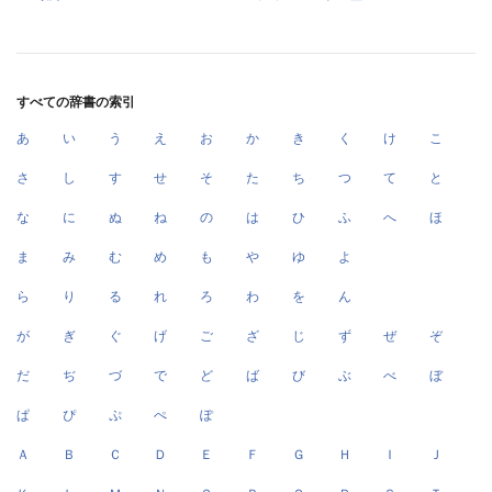
すべての辞書の索引
あ
い
う
え
お
か
き
く
け
こ
さ
し
す
せ
そ
た
ち
つ
て
と
な
に
ぬ
ね
の
は
ひ
ふ
へ
ほ
ま
み
む
め
も
や
ゆ
よ
ら
り
る
れ
ろ
わ
を
ん
が
ぎ
ぐ
げ
ご
ざ
じ
ず
ぜ
ぞ
だ
ぢ
づ
で
ど
ば
び
ぶ
べ
ぼ
ぱ
ぴ
ぷ
ぺ
ぽ
Ａ
Ｂ
Ｃ
Ｄ
Ｅ
Ｆ
Ｇ
Ｈ
Ｉ
Ｊ