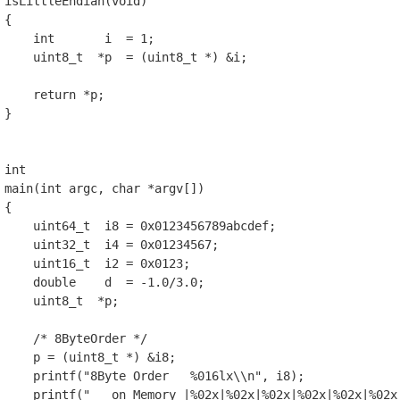
isLittleEndian
(
void
)
{
int
i
=
1
;
uint8_t
*
p
=
(
uint8_t
*
)
&
i
;
return
*
p
;
}
int
main
(
int
argc
,
char
*
argv
[])
{
uint64_t
i8
=
0x0123456789abcdef
;
uint32_t
i4
=
0x01234567
;
uint16_t
i2
=
0x0123
;
double
d
=
-1.0
/
3.0
;
uint8_t
*
p
;
/* 8ByteOrder */
p
=
(
uint8_t
*
)
&
i8
;
printf
(
"8Byte Order   %016lx
\\n
"
,
i8
);
printf
(
"   on Memory |%02x|%02x|%02x|%02x|%02x|%02x