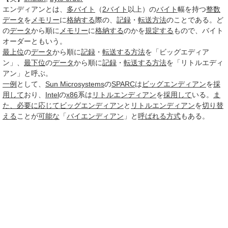
エンディアン
とは、
多バイト
（
2バイト
以上）の
バイト
幅を持つ
整数
データ
を
メモリー
に
格納する
際の、
記録
・
転送
方法
のことである。ど
の
データ
から順に
メモリー
に
格納する
のかを
規定する
もので、バイト
オーダーともいう。
最上位
の
データ
から順に
記録
・
転送する
方法
を「ビッグエディア
ン」、
最下位
の
データ
から順に
記録
・
転送する
方法
を「リトルエディ
アン」と呼ぶ。
一例
として、
Sun Microsystems
の
SPARC
は
ビッグエンディアン
を
採
用して
おり、
Intel
の
x86
系は
リトルエンディアン
を
採用して
いる。
ま
た、
必要に応じて
ビッグエンディアン
と
リトルエンディアン
を
切り替
える
ことが
可能な
「
バイエンディアン
」と
呼ばれる
方式
もある。