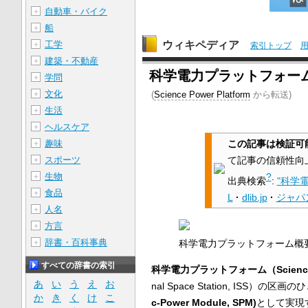
自動車・バイク
＋
船
＋
ウィキペディア
工学
＋
索引トップ
建築・不動産
＋
科学電力プラットフォー
学問
＋
文化
＋
(
Science Power Platform
から転送)
生活
＋
ヘルスケア
＋
趣味
この記事は検証可
＋
スポーツ
て記事の信頼性向
＋
生物
?
＋
出典検索
:
"科学
食品
＋
L
·
dlib.jp
·
ジャパ
人名
＋
方言
＋
辞書・百科事典
科学電力プラットフォーム概要
＋
すべての辞書の索引
科学電力プラットフォーム（Science Po
あ
い
う
え
お
nal Space Station, I
か
き
く
け
こ
c-Power Module, SPM)
として実現