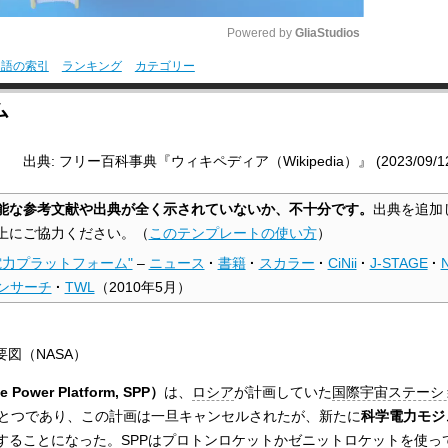
Powered by 
GliaStudios
用語の索引
ランキング
カテゴリー
M
ム
u
t
出典: フリー百科事典『ウィキペディア（Wikipedia）』 (2023/09/12 0
e
能な参考文献や出典が全く示されていないか、不十分です。
出典を追加
上にご協力ください。
（
このテンプレートの使い方
）
電力プラットフォーム"
–
ニュース
·
書籍
·
スカラー
·
CiNii
·
J-STAGE
·
ンサーチ
·
TWL
（
2010年5月
）
図（NASA）
wer Platform, SPP）
は、
ロシア
が計画していた
国際宇宙ステーシ
SS）の区画のひとつであり、この計画は一旦キャンセルされたが、新たに
科学電力モジュー
することになった。SPPは
プロトン
ロケット
か
ゼニット
ロケットを使って