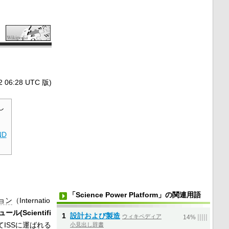
6:28 UTC 版)
し
ND
「Science Power Platform」の関連用語
ョン
（Internatio
ル(Scientifi
1
設計および製造
ウィキペディア
|
|
|
|
|
14%
ISSに運ばれる
小見出し辞書