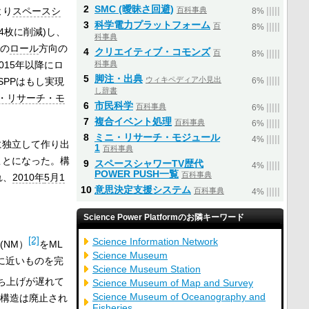
2
SMC (曖昧さ回避)
より
スペースシ
百科事典
|
|
|
|
|
8%
3
科学電力プラットフォーム
百
|
|
|
|
|
8%
4枚に削減)し、
科事典
めの
ロール
方向の
4
クリエイティブ・コモンズ
百
|
|
|
|
|
8%
15年以降にロ
科事典
5
脚注・出典
ウィキペディア小見出
|
|
|
|
|
SPPはもし実現
6%
し辞書
・リサーチ・モ
6
市民科学
百科事典
|
|
|
|
|
6%
7
複合イベント処理
百科事典
|
|
|
|
|
6%
8
ミニ・リサーチ・モジュール
|
|
|
|
|
4%
に独立して作り出
1
百科事典
ことになった。構
9
スペースシャワーTV歴代
|
|
|
|
|
4%
POWER PUSH一覧
百科事典
れ、
2010年
5月1
10
意思決定支援システム
百科事典
|
|
|
|
|
4%
Science Power Platformのお隣キーワード
[2]
Science Information Network
(NM）
をML
Science Museum
画に近いものを完
Science Museum Station
打ち上げが遅れて
Science Museum of Map and Survey
Science Museum of Oceanography and
構造は廃止され
Fisheries