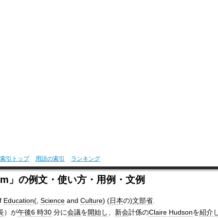
索引トップ
用語の索引
ランキング
latform」の例文・使い方・用例・文例
f
Education
(,
Science
and
Culture
) (
日本
の)
文部省
.
長
）が
午後
6 時
30
分に
会議
を
開始し
、
新会
計係の
Claire
Hudson
を
紹介