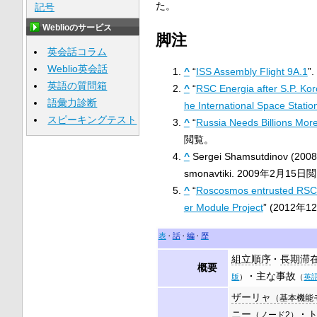
た。
記号
Weblioのサービス
脚注
英会話コラム
Weblio英会話
^
“
ISS Assembly Flight 9A.1
”.
英語の質問箱
^
“
RSC Energia after S.P. Kor
語彙力診断
he International Space Statio
スピーキングテスト
^
“
Russia Needs Billions Mor
閲覧。
^
Sergei Shamsutdinov (200
smonavtiki.
2009年2月15日
閲
^
“
Roscosmos entrusted RSC En
er Module Project
” (2012年1
表
話
編
歴
組立順序
長期滞
概要
主な事故
版
）
（
英
ザーリャ
（基本機能モ
ニー
（ノード2）