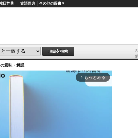
韓日辞典
古語辞典
その他の辞書▼
S
m
の意味・解説
もっとみる
arrow_forward_ios