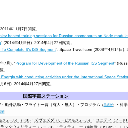
2011年11月7日
閲覧。
olev hosted training sessions for Russian cosmonauts on Node module b
n
” (2014年4月9日).
2014年4月27日
閲覧。
e To Complete It's ISS Segment
”. Space-Travel.com (2008年4月14日).
8年7月). “
Program for Development of the Russian ISS Segment
” (Russ
覧。
ergia with conducting activities under the International Space Statio
2月6日).
2014年4月27日
閲覧。
国際宇宙ステーション
在
船外活動
フライト一覧（
有人
・
無人
）
プログラム
科学
（
英語版
）
語版
）
ズヴェズダ
ユニティ
ジュール）（FGB)
（サービスモジュール）
（ノード1
トランクウィリティー
デスティニー
コロ
（ノード3）
（実験用）(USLab)