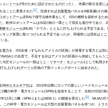
ション
ミール
2号のために設計されたものだった）、米露の取引合意に
[1]
られることに変更された
。完成すれば
太陽電池
パネルを8枚装備(その後
ロボットアーム
(ERA)で保守点検作業をして、ISSの燃料を節約するた
。欧州ロボットアームはISS計画の一環として現在も進行中であり、20
実験モジュール
(MLM)「ナウカ」とともに打ち上げられる予定である。
ッキング装置に取りつけられる予定であったが、同場所には現在は
ミニ
ている。
る
電力
を、ISS全体（すなわちアメリカの区画）が発電する電力とは別
の
NASA
との合意で、不足する分はアメリカの区画から供給してもらう
た与圧モジュールの一部は
ミニ・リサーチ・モジュール1
として転用さ
で打ち上げられ
ザーリャ
区画の下部ドッキングポートに結合された。
る
RKKエネルギア社
は、2015年以降にロシアの新しいノードモジュール
2機の科学・電力モジュール(SPM)を追加することで、当初のISS計
[5]
12年12月に1機（SPM-1またはNEM-1）の開発を受注した
。MLMの
なる。この科学・電力モジュールは大型の太陽電池パネルを持つが、
トラス