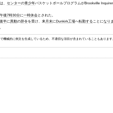
は、
センター
の
青少年
バスケットボールプログラムがBrookville Inquire
午後
7時30分
に
一時
休会
とされた。
後半
に
異動
の
辞令
を受け、来
月末
に
Dunkirk
工場
へ
転勤する
ことに
なり
。
グラムで機械的に例文を生成しているため、不適切な項目が含まれていることもありま