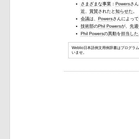
さまざまな
事業
：
Powers
さん
近
、
賞賛
されたと
知らせた
。
会議
は、
Powers
さんによって
技術部
の
Phil
Powers
が、
先週
Phil
Powers
の
異動
を
担当した
Weblio日本語例文用例辞書はプロ
いませ。