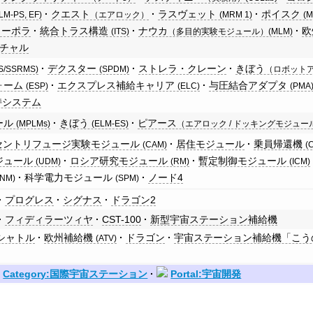
クエスト
ラスヴェット
ポイスク
LM-PS, EF)
（エアロック）
(MRM 1)
(M
ューポラ
統合トラス構造
ナウカ
欧
(ITS)
（多目的実験モジュール）(MLM)
チャル
デクスター
ストレラ・クレーン
きぼう
S/SSRMS)
(SPDM)
（ロボット
ォーム
エクスプレス補給キャリア
与圧結合アダプタ
(ESP)
(ELC)
(PMA
持システム
ール
きぼう
ピアース
(MPLMs)
(ELM-ES)
（エアロック / ドッキングモジュール）
セントリフュージ実験モジュール
居住モジュール
乗員帰還機
(CAM)
(
ジュール
ロシア研究モジュール
暫定制御モジュール
(UDM)
(RM)
(ICM)
科学電力モジュール
ノード4
(NM)
(SPM)
プログレス
シグナス
ドラゴン2
フィディラーツィヤ
CST-100
新型宇宙ステーション補給機
シャトル
欧州補給機
ドラゴン
宇宙ステーション補給機「こう
(ATV)
Category:国際宇宙ステーション
Portal:宇宙開発