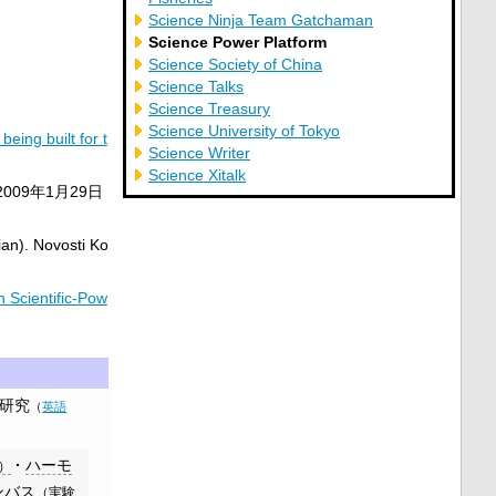
Science Ninja Team Gatchaman
Science Power Platform
Science Society of China
Science Talks
Science Treasury
Science University of Tokyo
eing built for t
Science Writer
Science Xitalk
2009年1月29日
ian). Novosti Ko
n Scientific-Pow
研究
（
英語
ハーモ
）
ンバス
（実験