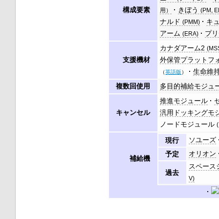
構成要素
きぼう
用）
(PM, E
ナルド
キ
(PMM)
アーム
プリ
(ERA)
カナダアーム2
(MS
支援機材
外保管プラットフ
生命維
（
英語版
）
複数回使用
多目的補給モジュ
推進モジュール
キャンセル
汎用ドッキングモ
ノードモジュール
ソユーズ
現行
オリオン
予定
補給機
スペース
過去
V)