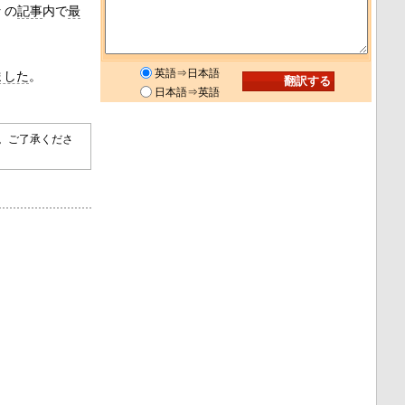
r の
記事
内で
最
英語⇒日本語
ました
。
日本語⇒英語
す。ご了承くださ