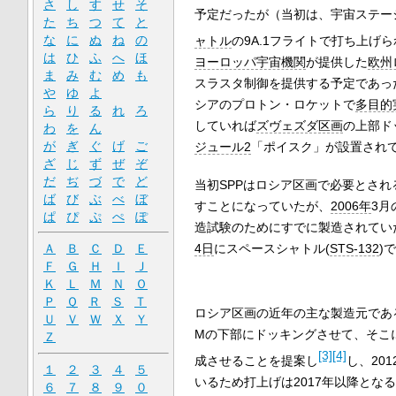
さ
し
す
せ
そ
予定だったが（当初は、宇宙ステー
た
ち
つ
て
と
な
に
ぬ
ね
の
ャトル
の9A.1フライトで打ち上げ
は
ひ
ふ
へ
ほ
ヨーロッパ宇宙機関
が提供した
欧州
ま
み
む
め
も
スラスタ制御を提供する予定であった
や
ゆ
よ
シアのプロトン・ロケットで
多目的
ら
り
る
れ
ろ
していれば
ズヴェズダ区画
の上部ド
わ
を
ん
が
ぎ
ぐ
げ
ご
ジュール2
「ポイスク」が設置され
ざ
じ
ず
ぜ
ぞ
だ
ぢ
づ
で
ど
当初SPPはロシア区画で必要とされ
ば
び
ぶ
べ
ぼ
すことになっていたが、
2006年
3月
ぱ
ぴ
ぷ
ぺ
ぽ
造試験のためにすでに製造されてい
4日
にスペースシャトル(
STS-132
)
Ａ
Ｂ
Ｃ
Ｄ
Ｅ
Ｆ
Ｇ
Ｈ
Ｉ
Ｊ
Ｋ
Ｌ
Ｍ
Ｎ
Ｏ
Ｐ
Ｑ
Ｒ
Ｓ
Ｔ
ロシア区画の近年の主な製造元であ
Ｕ
Ｖ
Ｗ
Ｘ
Ｙ
Mの下部にドッキングさせて、そこに
Ｚ
[3]
[4]
成させることを提案し
し、20
１
２
３
４
５
いるため打上げは2017年以降と
６
７
８
９
０