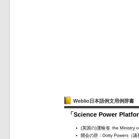
Weblio日本語例文用例辞書
「Science Power P
(
英国
の)
運輸省
. the
Ministry
o
開会の辞
：Dotty
Powers
（
議