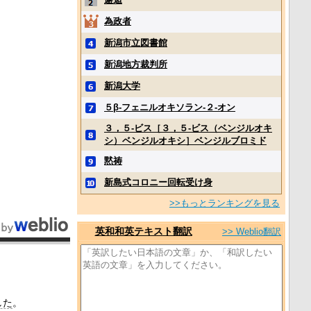
為政者
新潟市立図書館
新潟地方裁判所
新潟大学
５β‐フェニルオキソラン‐２‐オン
３，５‐ビス［３，５‐ビス（ベンジルオキ
シ）ベンジルオキシ］ベンジルブロミド
黙祷
新島式コロニー回転受け身
>>もっとランキングを見る
英和和英テキスト翻訳
>> Weblio翻訳
した
。