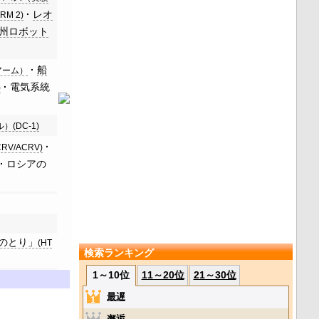
レオ
RM 2)
州ロボット
船
アーム）
電気系統
)
(DC-1)
CRV/ACRV)
ロシアの
のとり」
(HT
検索ランキング
1～10位
11～20位
21～30位
最遅
邂逅