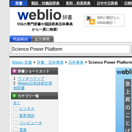
辞書
類語・対義語辞典
英和・和英辞典
日中中日辞典
日韓
無料の翻訳なら
Weblio翻訳！
556の専門辞書や国語辞典百科事典
から一度に検索!
Weblio 辞書
>
辞書・百科事典
>
百科事典
>
Science Power Platfor
辞書ショートカット
1
ウィキペディア
2
Weblio日本語例文用
例辞書
カテゴリ一覧
全て
ビジネス
＋
業界用語
＋
コンピュータ
＋
電車
＋