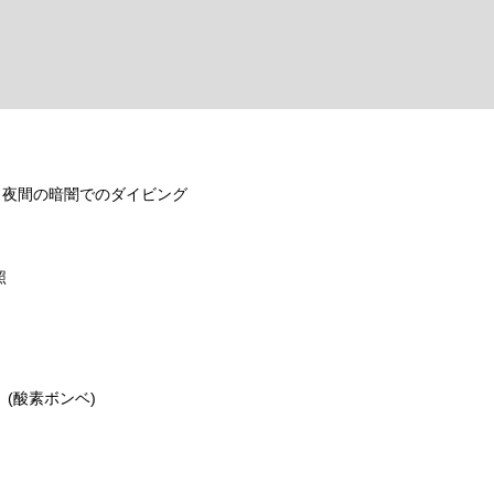
 夜間の暗闇でのダイビング
照
）
(酸素ボンベ)
）