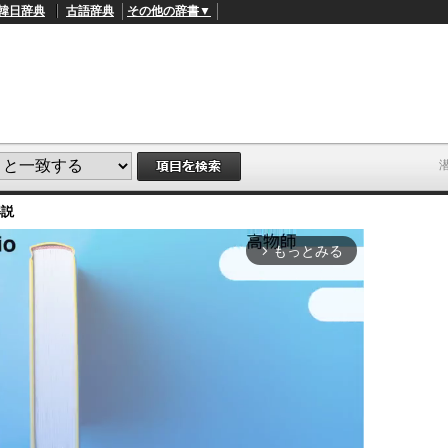
韓日辞典
古語辞典
その他の辞書▼
解説
もっとみる
arrow_forward_ios