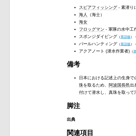
スピアフィッシング
- 素潜
海人
（海士）
海女
フロッグマン
- 軍隊の水中工
スポンジダイビング
（
英語版
）
パールハンティング
（
英語版
）
アクアノート (潜水作業者)
（
備考
日本における記述上の生身で
珠
を取るため、
阿波国
長邑
出
付けて潜水し、真珠を取って
脚注
出典
関連項目