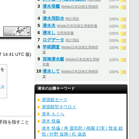
100%
3
潜水母艦
Weblio日本語例文用例辞
|
|
|
|
|
100%
書
4
潜水用防水
時計用語
|
|
|
|
|
100%
5
潜水夫
Weblio日本語例文用例辞書
|
|
|
|
|
100%
6
潜水し
活用形辞書
|
|
|
|
|
100%
7
ログデータ
時計用語
|
|
|
|
|
100%
8
学術調査
Weblio日本語例文用例辞
|
|
|
|
|
100%
書
4:41 UTC 版)
9
深海潜水艇
Weblio日本語例文用例
|
|
|
|
|
100%
辞書
を
10
潜水して
Weblio日本語例文用例辞
|
|
|
|
|
100%
書
ジャ
潜水のお隣キーワード
潜望鏡モード
潜望鏡型ネウロイ
潜木 もぐら
潜木 怪儡
手段を指すこと
潜木 怪儡 / 寿 蜃気郎 / 桃園 幻実 / 贄波 錯
悟 / 叶野 仮輝 / 杠 偽造