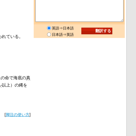
英語⇒日本語
日本語⇒英語
われている。
皇の命で海底の
真
ル
以上）の縄を
[
脚注の使い方
]