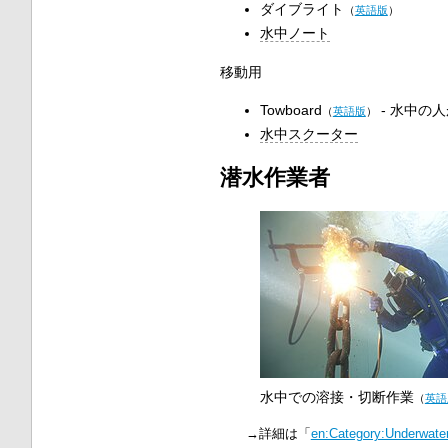
ダイブライト
（
英語版
）
水中ノート
移動用
Towboard
‐ 水中の
（
英語版
）
水中スクーター
潜水作業者
水中での
溶接・切断作業
（
英語
→詳細は「
en:Category:Underwate