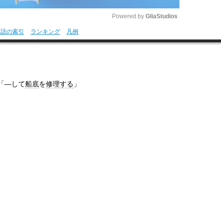
Powered by 
GliaStudios
用語の索引
ランキング
凡例
M
u
t
「―して
船底
を
修理する
」
e