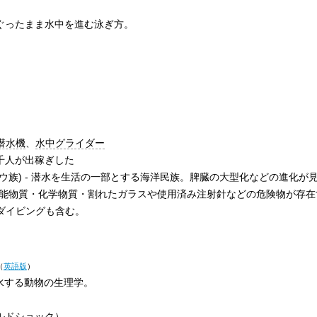
もぐったまま水中を進む泳ぎ方。
潜水機
、
水中グライダー
千人が出稼ぎした
ャウ族) - 潜水を生活の一部とする海洋民族。脾臓の大型化などの進化が
射能物質・化学物質・割れたガラスや使用済み注射針などの危険物が存
ダイビングも含む。
（
英語版
）
潜水する動物の生理学。
ルドショック）