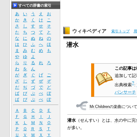
すべての辞書の索引
あ
い
う
え
お
か
き
く
け
こ
さ
し
す
せ
そ
ウィキペディア
索引トップ
た
ち
つ
て
と
な
に
ぬ
ね
の
潜水
は
ひ
ふ
へ
ほ
ま
み
む
め
も
や
ゆ
よ
ら
り
る
れ
ろ
この記事は
わ
を
ん
が
ぎ
ぐ
げ
ご
追加して記
ざ
じ
ず
ぜ
ぞ
?
出典検索
:
だ
ぢ
づ
で
ど
パンサーチ
ば
び
ぶ
べ
ぼ
ぱ
ぴ
ぷ
ぺ
ぽ
Mr.Children
の楽曲につい
Ａ
Ｂ
Ｃ
Ｄ
Ｅ
Ｆ
Ｇ
Ｈ
Ｉ
Ｊ
潜水
（せんすい）とは、
水
の中に完
Ｋ
Ｌ
Ｍ
Ｎ
Ｏ
が多い。
Ｐ
Ｑ
Ｒ
Ｓ
Ｔ
Ｕ
Ｖ
Ｗ
Ｘ
Ｙ