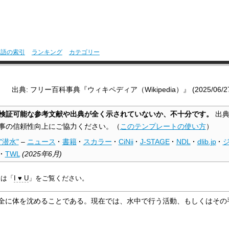
用語の索引
ランキング
カテゴリー
出典: フリー百科事典『ウィキペディア（Wikipedia）』 (2025/06/27 1
検証可能な参考文献や出典が全く示されていないか、不十分です。
出典
事の信頼性向上にご協力ください。
（
このテンプレートの使い方
）
"潜水"
–
ニュース
·
書籍
·
スカラー
·
CiNii
·
J-STAGE
·
NDL
·
dlib.jp
·
·
TWL
(
2025年6月
)
ては「
I ♥ U
」をご覧ください。
全に体を沈めることである。現在では、水中で行う活動、もしくはその