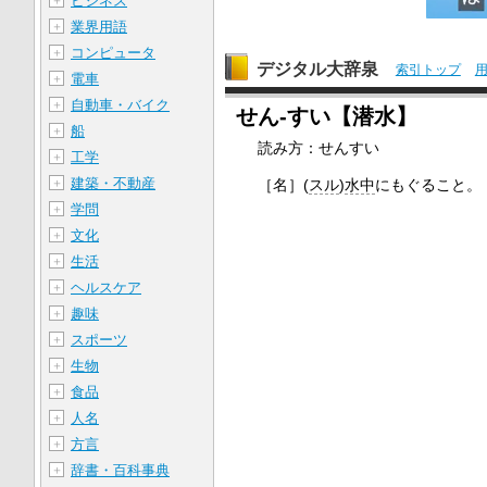
ビジネス
＋
業界用語
＋
コンピュータ
＋
デジタル大辞泉
索引トップ
電車
＋
自動車・バイク
＋
せん‐すい【潜水】
船
＋
読み方：せんすい
工学
＋
建築・不動産
＋
［名］
(
スル
)
水中
にもぐること。
学問
＋
文化
＋
生活
＋
ヘルスケア
＋
趣味
＋
スポーツ
＋
生物
＋
食品
＋
人名
＋
方言
＋
辞書・百科事典
＋