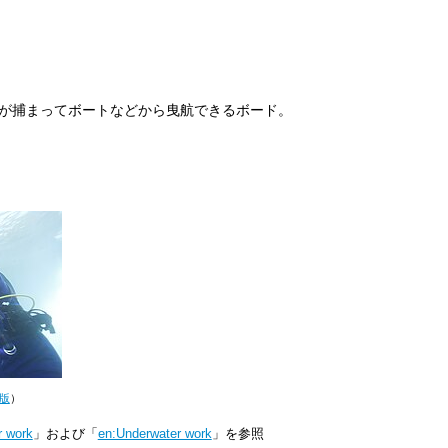
人が捕まってボートなどから曳航できるボード。
版
）
r work
」および「
en:Underwater work
」を参照