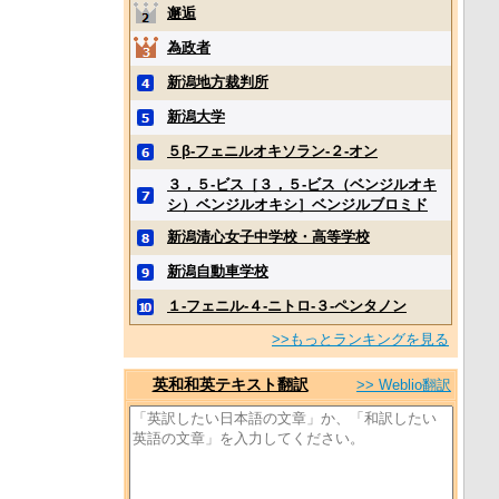
邂逅
為政者
新潟地方裁判所
新潟大学
５β‐フェニルオキソラン‐２‐オン
３，５‐ビス［３，５‐ビス（ベンジルオキ
シ）ベンジルオキシ］ベンジルブロミド
新潟清心女子中学校・高等学校
新潟自動車学校
１‐フェニル‐４‐ニトロ‐３‐ペンタノン
>>もっとランキングを見る
英和和英テキスト翻訳
>> Weblio翻訳