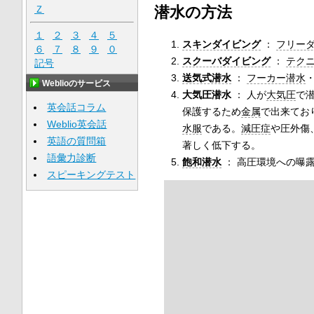
Ｚ
潜水の方法
１
２
３
４
５
スキンダイビング
：
フリー
６
７
８
９
０
スクーバダイビング
：
テク
記号
送気式潜水
：
フーカー潜水
Weblioのサービス
大気圧潜水
： 人が
大気圧
で
英会話コラム
保護するため
金属
で出来てお
Weblio英会話
水服
である。
減圧症
や圧外傷
英語の質問箱
著しく低下する。
語彙力診断
飽和潜水
： 高圧環境への曝
スピーキングテスト