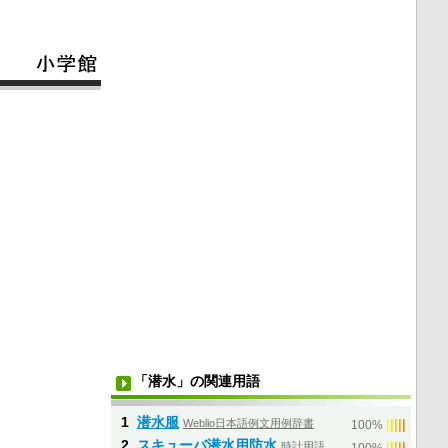
「潜水」の関連用語
1
潜水服
Weblio日本語例文用例辞書
|
|
|
|
|
100%
2
スキューバ潜水用防水
時計用語
|
|
|
|
|