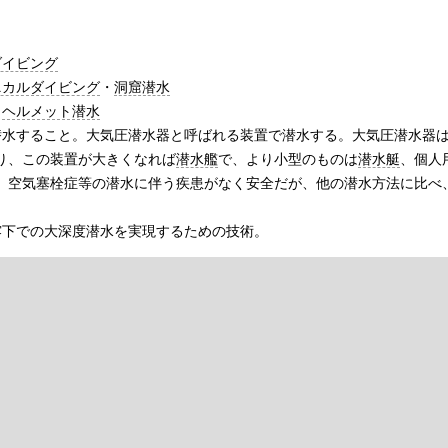
ダイビング
ニカルダイビング
・
洞窟潜水
・
ヘルメット潜水
潜水すること。大気圧潜水器と呼ばれる装置で潜水する。大気圧潜水器
り、この装置が大きくなれば
潜水艦
で、より小型のものは
潜水艇
、個人
、空気塞栓症等の潜水に伴う疾患がなく安全だが、他の潜水方法に比べ
露下での大深度潜水を実現するための技術。