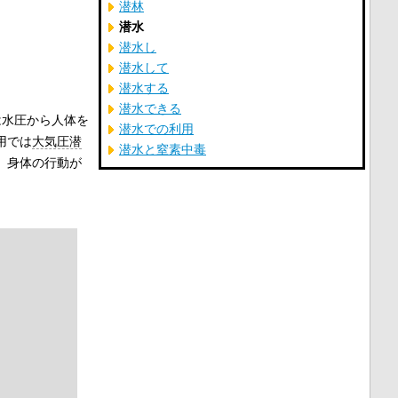
潜林
潜水
潜水し
潜水して
潜水する
潜水できる
は水圧から人体を
潜水での利用
用では
大気圧潜
潜水と窒素中毒
、身体の行動が