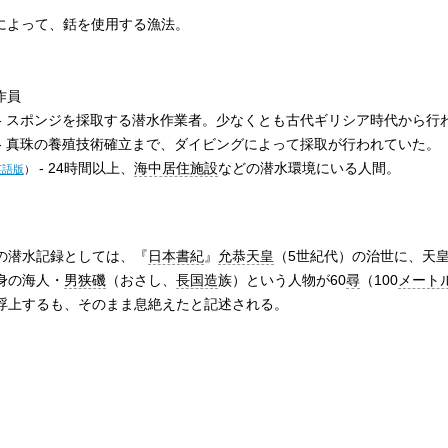
りによって、銛を使用する漁法。
作員
‐ スポンジを採取する潜水作業者。少なくとも古代ギリシア時代から行
‐ 真珠の養殖技術確立まで、ダイビングによって採取が行われていた。
‐ 24時間以上、
海中居住施設
などの潜水環境にいる人間。
英語版
）
の潜水記録としては、『
日本書紀
』
允恭天皇
（5世紀代）の治世に、天
身の海人・
男狭磯
（おさし、
長国造
族）という人物が60
尋
（100
メート
浮上するも、そのまま息絶えたと記述される。