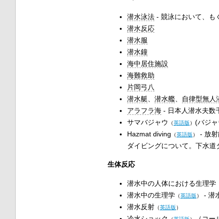
潜水泳法
- 競泳において、
潜水反応
潜水服
潜水鐘
海中居住施設
海難救助
片岡弓八
潜水艇
、
潜水艦
、
自律型無人
アラフラ海
- 日本人潜水夫数
サマバジャウ
(バジ
（
英語版
）
Hazmat diving
- 放
（
英語版
）
ダイビングについて。下水道
生体反応
潜水中の人体における生理学
潜水中の生理学
- 
（
英語版
）
潜水反射
（
英語版
）
冷水ショック
（コー
（
英語版
）