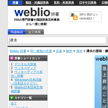
辞書
類語・対義語辞典
英和・和英辞典
日中中日辞典
日韓
無料の翻訳なら
Weblio翻訳！
556の専門辞書や国語辞典百科事典
から一度に検索!
Weblio 辞書
>
同じ種類の言葉
>
言葉
>
動作
>
潜水
>
潜水
の意味・
辞書ショートカット
1
デジタル大辞泉
2
ウィキペディア
3
ウィキペディア小見
出し辞書
4
Wiktionary日本語版
（日本語カテゴリ）
5
Weblio日本語例文用
例辞書
カテゴリ一覧
全て