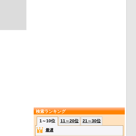
検索ランキング
1～10位
11～20位
21～30位
最遅