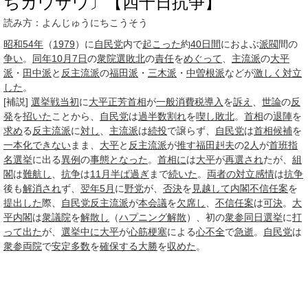
ちカウサウ〕【四十日抗争】
読み方：よんじゅうにちこうそう
昭和54年
（
1979
）に
自民党
内で
起こった
約
40
日間
におよぶ
派閥
間の
争い
。
同年10月
7日
の
衆院選
敗北
の
責任
を
めぐって
、
主流派
の
大平
派
・
田中派
と
反主流派
の
福田派
・
三木派
・
中曽根派
などが
激しく
対立
した
。
[補説]
選挙戦
当初
に
大平正芳
首相
が
一般消費税
導入
を
訴え
、
世論
の
反
発
を
招いた
ことから、
自民党
は
過半数
割れ
を
喫し
敗北
。
首相
の
退陣
を
求め
る
反主流派
に
対し
、
主流派
は
続投
で譲らず、
自民党
は
首相候補
を
一本化
できない
まま、
大平
と
反主流派
が
推す
福田赳夫
の
2人
が
首班指
名選挙
に出る
異例
の
事態
となった
。
首相に
は
大平
が
再選され
たが、
組
閣
は
難航し
、
抗争
は
11月
半ば過ぎ
まで
続いた
。
両者の対立
感情
は
抗争
後も
解消され
ず、
翌年
5月
に
野党
が、
否決
を
見越して
内閣不信任案
を
提出した
際、
自民党
反主流派
が
本会議
を
欠席し
、
不信任案
は
可決
。
大
平内閣
は
衆議院
を
解散し
（
ハプニング解散
）、初の
衆参同日選挙
に
打
って出た
が、
選挙
中に
大平
が
心筋梗塞
による
心不全
で
急逝
。
自民党
は
衆参
両院
で
安定多数
を
確保する
大勝
を
収めた
。