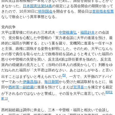
自民党は首相候補が一本化できないために、国会を開会することがで
きなかった。
日本国憲法第54条
の規定による国会開会の期限が迫って
きたので、10月30日に
特別国会
を開会するも、開会日は
首班指名投票
なしで散会という異常事態となる。
党内抗争
大平は選挙後に行われた三木武夫・
中曽根康弘
・
福田赳夫
との会談
で、党分裂を心配した中曽根の「実力者会談に大平の進退を預け、最
終的に福田が判断する」という案を蹴り、党機関に進退を一任すべき
と主張、政権に固執する姿勢を鮮明にした。そのため、大平になんら
かの形で責任を取らせた上で政権存続を認めようと考えていた福田の
怒りや中曽根の失望を買い、反主流4派は辞任要求を強めた。反主流
派内の穏健派の見方として（当時の日本人の感覚からして）判断をゆ
だねられた福田が「大平君は辞めなさい、あとはわしがやる」と言い
[
5
]
出すことはまずないと考えられていた
。一方で、大平側のアドバイ
ザーであった
伊藤昌哉
は、
毎日新聞
から受けた確認取材をもとに、福
田や
西村英一
副総裁
に進退を預けてしまえば
宮澤喜一
を擁立する裁定
[
6
]
[
注
が下されるのではないかと警戒し、その旨を大平に進言していた
釈 1
]
。
西村副総裁は調停に奔走し、三木・中曽根・福田と相次いで会談し