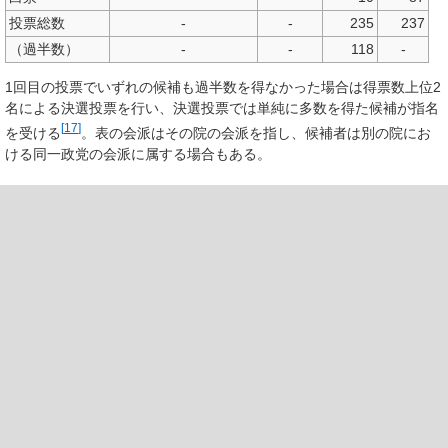
投票総数
-
-
235
237
（過半数）
-
-
118
-
1回目の投票でいずれの候補も過半数を得なかった場合は得票数上位2
名による決選投票を行い、決選投票では単純に多数を得た候補が指名
[
17
]
を受ける
。表の会派はその院の会派を指し、候補者は別の院にお
ける同一政党の会派に属する場合もある。