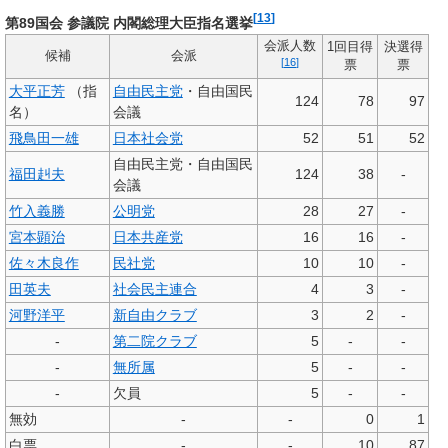
[
13
]
第89国会 参議院 内閣総理大臣指名選挙
会派人数
1回目得
決選得
候補
会派
[
16
]
票
票
大平正芳
（指
自由民主党
・自由国民
124
78
97
名）
会議
飛鳥田一雄
日本社会党
52
51
52
自由民主党・自由国民
福田赳夫
124
38
-
会議
竹入義勝
公明党
28
27
-
宮本顕治
日本共産党
16
16
-
佐々木良作
民社党
10
10
-
田英夫
社会民主連合
4
3
-
河野洋平
新自由クラブ
3
2
-
-
第二院クラブ
5
-
-
-
無所属
5
-
-
-
欠員
5
-
-
無効
-
-
0
1
白票
-
-
10
87