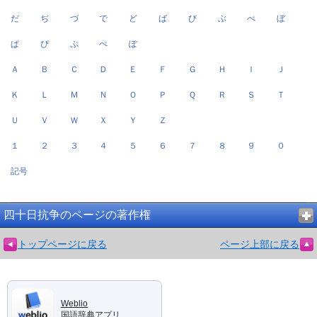
だ
ぢ
づ
で
ど
ば
び
ぶ
べ
ぼ
ぱ
ぴ
ぷ
ぺ
ぽ
Ａ
Ｂ
Ｃ
Ｄ
Ｅ
Ｆ
Ｇ
Ｈ
Ｉ
Ｊ
Ｋ
Ｌ
Ｍ
Ｎ
Ｏ
Ｐ
Ｑ
Ｒ
Ｓ
Ｔ
Ｕ
Ｖ
Ｗ
Ｘ
Ｙ
Ｚ
１
２
３
４
５
６
７
８
９
０
記号
四十日抗争のページの著作権
トップページに戻る
ページ上部に戻る
Weblio
国語辞典アプリ