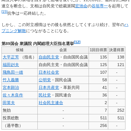
連立を断念し、文相は自民党で総裁派閥
宏池会
の
谷垣専一
を起用して
[
15
]
抗争は一応終結した。
しかし、この対立感情はその後も依然としてくすぶり続け、翌年の
ハ
プニング解散
につながることになる。
[
12
]
第89国会 衆議院 内閣総理大臣指名選挙
候補
会派
1回目得票
決選得票
大平正芳
（指名）
自由民主党
・自由国民会議
135
138
福田赳夫
自由民主党・自由国民会議
125
121
飛鳥田一雄
日本社会党
107
-
竹入義勝
公明党
・国民会議
58
-
宮本顕治
日本共産党
・革新共同
41
-
佐々木良作
民社党
・国民連合
36
-
田英夫
社会民主連合
2
-
無効
-
7
252
投票総数
-
511
511
（過半数）
-
256
-