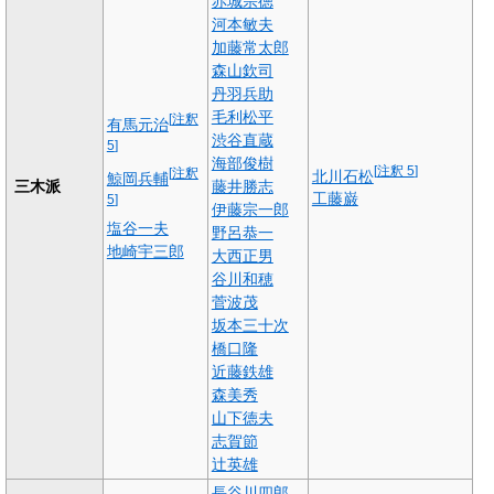
赤城宗徳
河本敏夫
加藤常太郎
森山欽司
丹羽兵助
毛利松平
[
注釈
有馬元治
渋谷直蔵
5
]
海部俊樹
[
注釈 5
]
[
注釈
北川石松
鯨岡兵輔
三木派
藤井勝志
工藤巌
5
]
伊藤宗一郎
塩谷一夫
野呂恭一
地崎宇三郎
大西正男
谷川和穂
菅波茂
坂本三十次
橋口隆
近藤鉄雄
森美秀
山下徳夫
志賀節
辻英雄
長谷川四郎