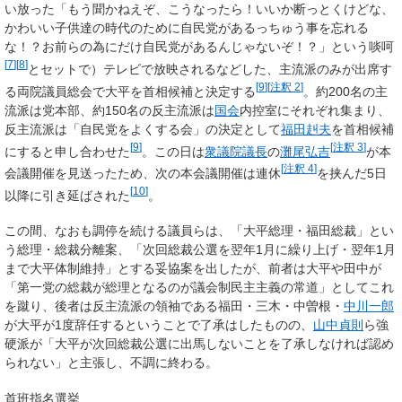
い放った「
もう聞かねえぞ、こうなったら！いいか断っとくけどな、
かわいい子供達の時代のために自民党があるっちゅう事を忘れる
な！？お前らの為にだけ自民党があるんじゃないぞ！？
」という啖呵
[
7
]
[
8
]
とセットで）テレビで放映されるなどした、主流派のみが出席す
[
9
]
[
注釈 2
]
る両院議員総会で大平を首相候補と決定する
。約200名の主
流派は党本部、約150名の反主流派は
国会
内控室にそれぞれ集まり、
反主流派は「自民党をよくする会」の決定として
福田赳夫
を首相候補
[
9
]
[
注釈 3
]
にすると申し合わせた
。この日は
衆議院議長
の
灘尾弘吉
が本
[
注釈 4
]
会議開催を見送ったため、次の本会議開催は連休
を挟んだ5日
[
10
]
以降に引き延ばされた
。
この間、なおも調停を続ける議員らは、「大平総理・福田総裁」とい
う総理・総裁分離案、「次回総裁公選を翌年1月に繰り上げ・翌年1月
まで大平体制維持」とする妥協案を出したが、前者は大平や田中が
「第一党の総裁が総理となるのが議会制民主主義の常道」としてこれ
を蹴り、後者は反主流派の領袖である福田・三木・中曽根・
中川一郎
が大平が1度辞任するということで了承はしたものの、
山中貞則
ら強
硬派が「大平が次回総裁公選に出馬しないことを了承しなければ認め
られない」と主張し、不調に終わる。
首班指名選挙