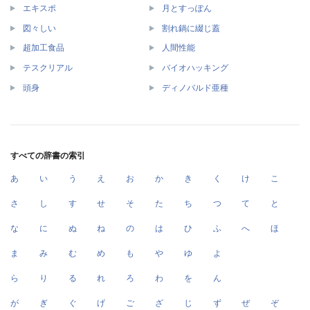
エキスポ
月とすっぽん
図々しい
割れ鍋に綴じ蓋
超加工食品
人間性能
テスクリアル
バイオハッキング
頭身
ディノバルド亜種
すべての辞書の索引
あ
い
う
え
お
か
き
く
け
こ
さ
し
す
せ
そ
た
ち
つ
て
と
な
に
ぬ
ね
の
は
ひ
ふ
へ
ほ
ま
み
む
め
も
や
ゆ
よ
ら
り
る
れ
ろ
わ
を
ん
が
ぎ
ぐ
げ
ご
ざ
じ
ず
ぜ
ぞ