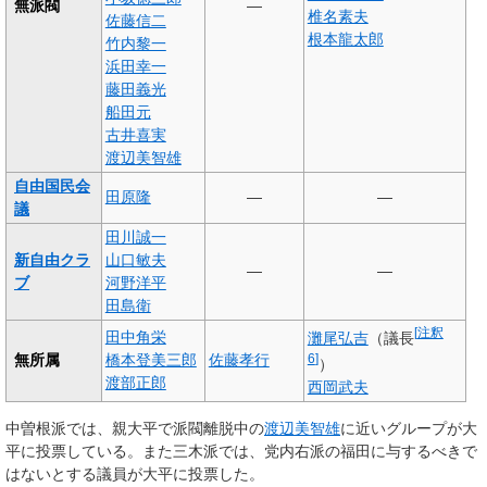
無派閥
—
椎名素夫
佐藤信二
根本龍太郎
竹内黎一
浜田幸一
藤田義光
船田元
古井喜実
渡辺美智雄
自由国民会
田原隆
—
—
議
田川誠一
新自由クラ
山口敏夫
—
—
ブ
河野洋平
田島衛
[
注釈
田中角栄
灘尾弘吉
（議長
無所属
橋本登美三郎
佐藤孝行
6
]
）
渡部正郎
西岡武夫
中曽根派では、親大平で派閥離脱中の
渡辺美智雄
に近いグループが大
平に投票している。また三木派では、党内右派の福田に与するべきで
はないとする議員が大平に投票した。