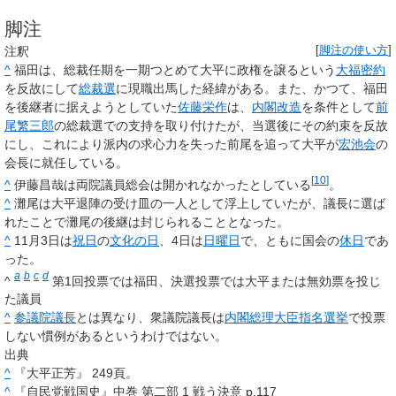
脚注
注釈
[
脚注の使い方
]
^
福田は、総裁任期を一期つとめて大平に政権を譲るという
大福密約
を反故にして
総裁選
に現職出馬した経緯がある。また、かつて、福田
を後継者に据えようとしていた
佐藤栄作
は、
内閣改造
を条件として
前
尾繁三郎
の総裁選での支持を取り付けたが、当選後にその約束を反故
にし、これにより派内の求心力を失った前尾を追って大平が
宏池会
の
会長に就任している。
[
10
]
^
伊藤昌哉は両院議員総会は開かれなかったとしている
。
^
灘尾は大平退陣の受け皿の一人として浮上していたが、議長に選ば
れたことで灘尾の後継は封じられることとなった。
^
11月3日は
祝日
の
文化の日
、4日は
日曜日
で、ともに国会の
休日
であ
った。
a
b
c
d
^
第1回投票では福田、決選投票では大平または無効票を投じ
た議員
^
参議院議長
とは異なり、衆議院議長は
内閣総理大臣指名選挙
で投票
しない慣例があるというわけではない。
出典
^
『大平正芳』 249頁。
^
『自民党戦国史』中巻 第二部 1 戦う決意 p.117