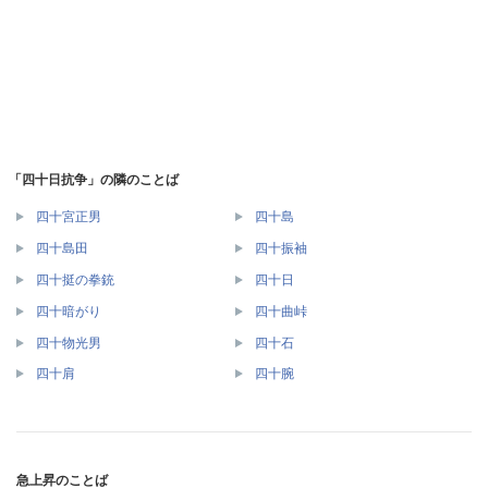
「四十日抗争」の隣のことば
四十宮正男
四十島
四十島田
四十振袖
四十挺の拳銃
四十日
四十暗がり
四十曲峠
四十物光男
四十石
四十肩
四十腕
急上昇のことば