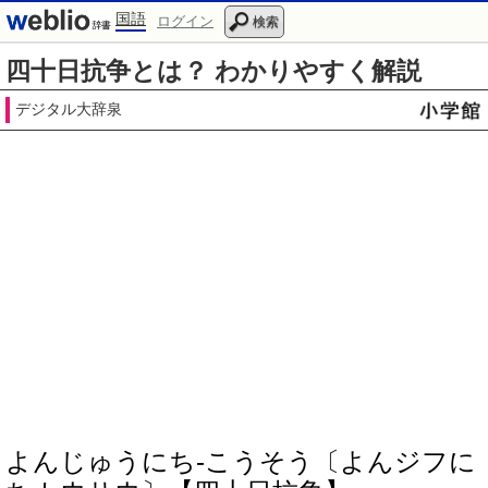
国語
ログイン
検索
四十日抗争とは？ わかりやすく解説
デジタル大辞泉
よんじゅうにち‐こうそう〔よんジフに