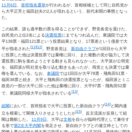
11月6日
、
首班指名選挙
が行われるが、首相候補として同じ自民党か
ら大平正芳と福田赳夫の2人が現れるという、前代未聞の事態となっ
た。
この結果、誰も過半数の票を得ることができず、野党各党を退けた、
自民党の上位2名による
決選投票
にまでもつれ込んだ。衆議院では大
平138票・福田121票という投票結果となり、17票差という僅差で大
[
11
]
[
12
]
平が指名された
。野党各党は、
新自由クラブ
が1回目から大平
に投票した他は決選投票では棄権に回り、また複数の党が協力して決
選投票に駒を進めようとする動きも見られなかった。大平派が公明党
を、福田派が民社党を取り込む動きもあったが、両党とも決選では棄
権を選んでいる。なお、
参議院
では1回目が大平78票・飛鳥田51票・
福田38票と続き、大平と飛鳥田の決選投票となったが、福田派とミニ
政党の一部が大平に回った他は棄権に回り、大平97票・飛鳥田52票
[
13
]
で、衆議院同様大平が指名されている
。
[
14
]
組閣
において、首班指名で大平に投票した新自由クラブ
と閣内連
[
15
]
立を模索して閣僚入りさせようとしたが
、反主流派が反発して組
閣は難航した。
11月9日
、大平は
文相
を自らが臨時代理として兼任す
る形で
第2次大平内閣
を発足させ、新自由クラブとの連立枠としての
閣僚人事の余地を残す形で急場を凌いだが、11月20日、最終的に閣内