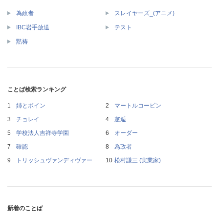
為政者
スレイヤーズ_(アニメ)
IBC岩手放送
テスト
黙祷
ことば検索ランキング
姉とボイン
マートルコービン
チョレイ
邂逅
学校法人吉祥寺学園
オーダー
確認
為政者
トリッシュヴァンディヴァー
松村謙三 (実業家)
新着のことば