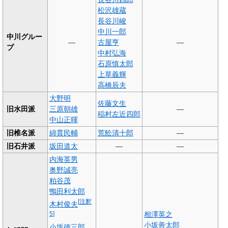
松沢雄蔵
長谷川峻
中川一郎
中川グルー
—
古屋亨
—
プ
中村弘海
石原慎太郎
上草義輝
高橋辰夫
大野明
佐藤文生
旧水田派
三原朝雄
—
稲村左近四郎
中山正暉
旧椎名派
綿貫民輔
荒舩清十郎
—
旧石井派
坂田道太
—
—
内海英男
奥野誠亮
粕谷茂
鴨田利太郎
[
注釈
木村俊夫
相澤英之
5
]
小坂善太郎
小坂徳三郎