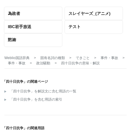
為政者
スレイヤーズ_(アニメ)
IBC岩手放送
テスト
黙祷
Weblio国語辞典
>
固有名詞の種類
>
できごと
>
事件・事故
>
事件・事故
>
政治騒動
>
四十日抗争
の意味・解説
「四十日抗争」の関連ページ
「四十日抗争」を解説文に含む用語の一覧
「四十日抗争」を含む用語の索引
「四十日抗争」の関連用語