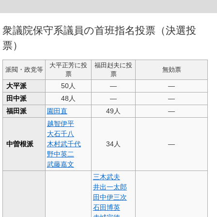
衆議院保守系議員の首班指名投票（決選投
票）
大平正芳に投
福田赳夫に投
派閥・政党等
無効票
票
票
大平派
50人
—
—
田中派
48人
—
—
福田派
園田直
49人
—
越智伊平
大石千八
中曽根派
木村武千代
34人
—
野中英二
武藤嘉文
三木武夫
井出一太郎
田中伊三次
石田博英