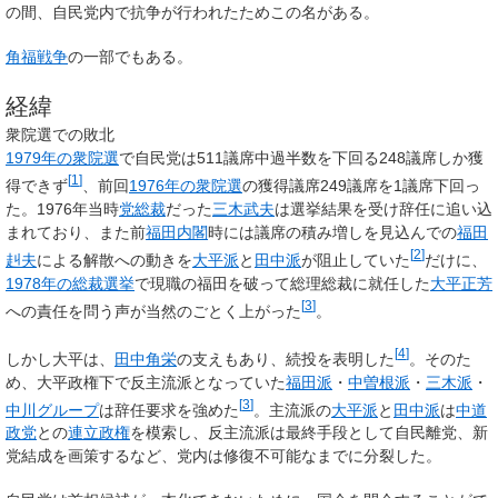
の間、自民党内で抗争が行われたためこの名がある。
角福戦争
の一部でもある。
経緯
衆院選での敗北
1979年の衆院選
で自民党は511議席中過半数を下回る248議席しか獲
[
1
]
得できず
、前回
1976年の衆院選
の獲得議席249議席を1議席下回っ
た。1976年当時
党総裁
だった
三木武夫
は選挙結果を受け辞任に追い込
まれており、また前
福田内閣
時には議席の積み増しを見込んでの
福田
[
2
]
赳夫
による解散への動きを
大平派
と
田中派
が阻止していた
だけに、
1978年の総裁選挙
で現職の福田を破って総理総裁に就任した
大平正芳
[
3
]
への責任を問う声が当然のごとく上がった
。
[
4
]
しかし大平は、
田中角栄
の支えもあり、続投を表明した
。そのた
め、大平政権下で反主流派となっていた
福田派
・
中曽根派
・
三木派
・
[
3
]
中川グループ
は辞任要求を強めた
。主流派の
大平派
と
田中派
は
中道
政党
との
連立政権
を模索し、反主流派は最終手段として自民離党、新
党結成を画策するなど、党内は修復不可能なまでに分裂した。