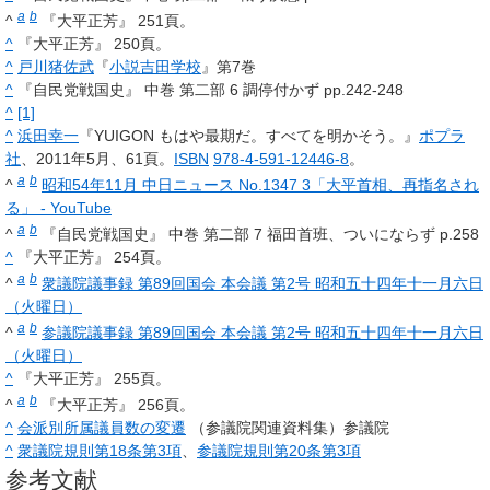
a
b
^
『大平正芳』 251頁。
^
『大平正芳』 250頁。
^
戸川猪佐武
『
小説吉田学校
』第7巻
^
『自民党戦国史』 中巻 第二部 6 調停付かず pp.242-248
^
[1]
^
浜田幸一
『YUIGON もはや最期だ。すべてを明かそう。』
ポプラ
社
、2011年5月、61頁。
ISBN
978-4-591-12446-8
。
a
b
^
昭和54年11月 中日ニュース No.1347 3「大平首相、再指名され
る」 - YouTube
a
b
^
『自民党戦国史』 中巻 第二部 7 福田首班、ついにならず p.258
^
『大平正芳』 254頁。
a
b
^
衆議院議事録 第89回国会 本会議 第2号 昭和五十四年十一月六日
（火曜日）
a
b
^
参議院議事録 第89回国会 本会議 第2号 昭和五十四年十一月六日
（火曜日）
^
『大平正芳』 255頁。
a
b
^
『大平正芳』 256頁。
^
会派別所属議員数の変遷
（参議院関連資料集）参議院
^
衆議院規則第18条第3項
、
参議院規則第20条第3項
参考文献