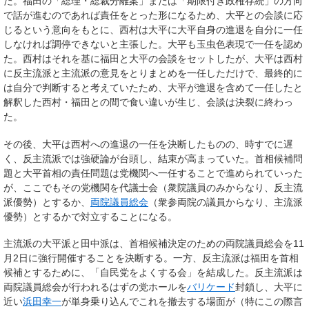
た。福田の「総理・総裁分離案」または「期限付き政権存続」の方向
で話が進むのであれば責任をとった形になるため、大平との会談に応
じるという意向をもとに、西村は大平に大平自身の進退を自分に一任
しなければ調停できないと主張した。大平も玉虫色表現で一任を認め
た。西村はそれを基に福田と大平の会談をセットしたが、大平は西村
に反主流派と主流派の意見をとりまとめを一任しただけで、最終的に
は自分で判断すると考えていたため、大平が進退を含めて一任したと
解釈した西村・福田との間で食い違いが生じ、会談は決裂に終わっ
た。
その後、大平は西村への進退の一任を決断したものの、時すでに遅
く、反主流派では強硬論が台頭し、結束が高まっていた。首相候補問
題と大平首相の責任問題は党機関へ一任することで進められていった
が、ここでもその党機関を代議士会（衆院議員のみからなり、反主流
派優勢）とするか、
両院議員総会
（衆参両院の議員からなり、主流派
優勢）とするかで対立することになる。
主流派の大平派と田中派は、首相候補決定のための両院議員総会を11
月2日に強行開催することを決断する。一方、反主流派は福田を首相
候補とするために、「自民党をよくする会」を結成した。反主流派は
両院議員総会が行われるはずの党ホールを
バリケード
封鎖し、大平に
近い
浜田幸一
が単身乗り込んでこれを撤去する場面が（特にこの際言