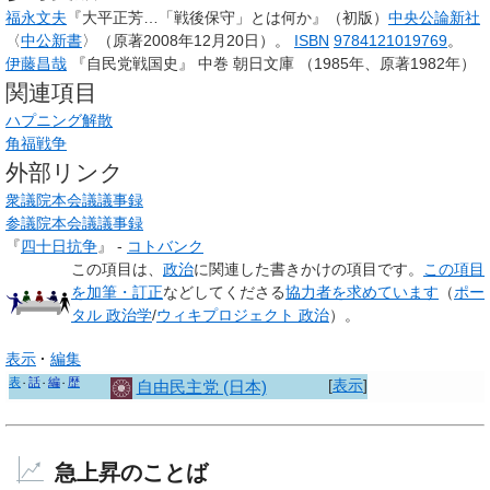
福永文夫
『大平正芳…「戦後保守」とは何か』（初版）
中央公論新社
〈
中公新書
〉（原著2008年12月20日）。
ISBN
9784121019769
。
伊藤昌哉
『自民党戦国史』 中巻 朝日文庫 （1985年、原著1982年）
関連項目
ハプニング解散
角福戦争
外部リンク
衆議院本会議議事録
参議院本会議議事録
『
四十日抗争
』 -
コトバンク
この項目は、
政治
に関連した
書きかけの項目
です。
この項目
を加筆・訂正
などしてくださる
協力者を求めています
（
ポー
タル 政治学
/
ウィキプロジェクト 政治
）。
表示
編集
表
話
編
歴
[
表示
]
自由民主党 (日本)
急上昇のことば