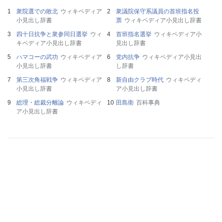
衆院選での敗北
ウィキペディア
衆議院保守系議員の首班指名投
小見出し辞書
票
ウィキペディア小見出し辞書
四十日抗争と衆参同日選挙
ウィ
首班指名選挙
ウィキペディア小
キペディア小見出し辞書
見出し辞書
ハマコーの武功
ウィキペディア
党内抗争
ウィキペディア小見出
小見出し辞書
し辞書
第三次角福戦争
ウィキペディア
新自由クラブ時代
ウィキペディ
小見出し辞書
ア小見出し辞書
総理・総裁分離論
ウィキペディ
田島衛
百科事典
ア小見出し辞書