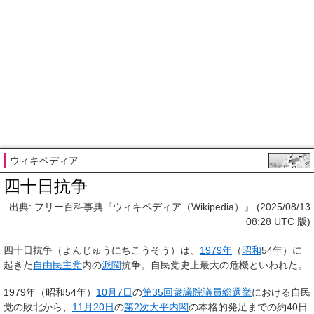
ウィキペディア
四十日抗争
出典: フリー百科事典『ウィキペディア（Wikipedia）』 (2025/08/13
08:28 UTC 版)
四十日抗争
（よんじゅうにちこうそう）は、
1979年
（
昭和
54年）に
起きた
自由民主党
内の
派閥
抗争。自民党史上最大の危機といわれた。
1979年（昭和54年）
10月7日
の
第35回衆議院議員総選挙
における自民
党の敗北から、
11月20日
の
第2次大平内閣
の本格的発足までの約40日