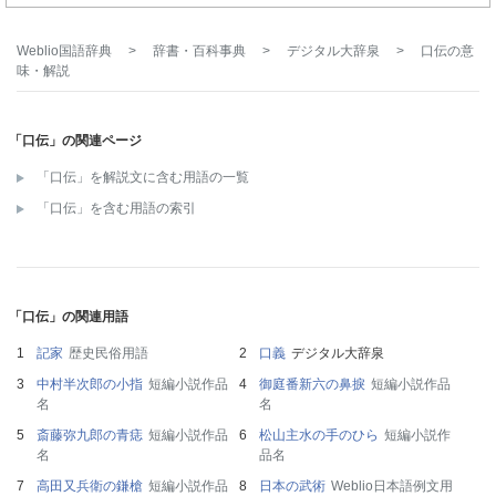
Weblio国語辞典
>
辞書・百科事典
>
デジタル大辞泉
>
口伝
の意
味・解説
「口伝」の関連ページ
「口伝」を解説文に含む用語の一覧
「口伝」を含む用語の索引
「口伝」の関連用語
記家
歴史民俗用語
口義
デジタル大辞泉
中村半次郎の小指
短編小説作品
御庭番新六の鼻捩
短編小説作品
名
名
斎藤弥九郎の青痣
短編小説作品
松山主水の手のひら
短編小説作
名
品名
高田又兵衛の鎌槍
短編小説作品
日本の武術
Weblio日本語例文用