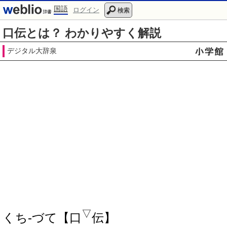
国語
ログイン
検索
口伝とは？ わかりやすく解説
デジタル大辞泉
▽
くち‐づて【口
伝】