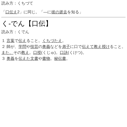
読み方：くちづて
「
口伝え
2
」に同じ。「―に
彼の
逝去
を知る」
く‐でん【口伝】
読み方：くでん
１
言葉
で
伝え
ること。
くちづたえ
。
２
師が、
学問
や
技芸
の
奥義
などを
弟子
に口で
伝えて
教え
授け
ること。
また、
その
教え
。
口授
(くじゅ)。
口訣
(くけつ)。
３
奥義
を
伝えた
文書
や
書物
。
秘伝書
。