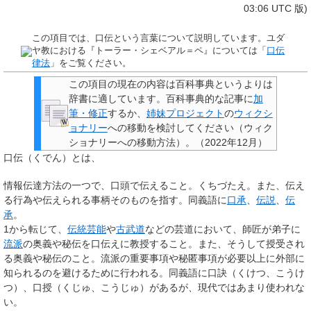
03:06 UTC 版)
この項目では、口伝という言葉について説明しています。ユダ
ヤ教における『トーラー・シェベアル＝ペ』については「
口伝
律法
」をご覧ください。
この項目の現在の内容は百科事典というよりは
辞書に適しています。
百科事典的な記事に
加
筆・修正
するか、
姉妹プロジェクト
の
ウィクシ
ョナリー
への移動を検討してください（ウィク
ショナリーへの移動方法）。
（
2022年12月
）
口伝
（くでん）とは、
情報伝達方法の一つで、口頭で伝えること。くちづたえ。また、伝え
る行為や伝えられる事柄そのものを指す。同義語に
口承
、
伝説
、
伝
承
。
1から転じて、
伝統芸能
や
古武道
などの芸道において、師匠が弟子に
流派
の奥義や秘伝を口伝えに教授すること。また、そうして授受され
る奥義や秘伝のこと。流派の重要事項や秘匿事項が必要以上に外部に
知られるのを避けるために行われる。同義語に
口訣
（くけつ、こうけ
つ）、
口授
（くじゅ、こうじゅ）があるが、現代ではあまり使われな
い。