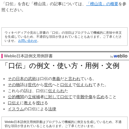
「口伝」を含む「檀山流」の記事については、
「檀山流」の概要
を参
照ください。
ウィキペディア小見出し辞書の「口伝」の項目はプログラムで機械的に意味や本文
を生成しているため、不適切な項目が含まれていることもあります。ご了承くださ
いませ。
お問い合わせ
。
Weblio日本語例文用例辞書
「口伝」の例文・使い方・用例・文例
その日
本の
武術
は口伝の
奥義
だ
と言われ
ている。
その物
語は
世代
から
世代
へと
口伝え
で
伝えられ
てきた。
これらの話は、口伝に
伝えられ
た
公的機関
の
立候補
者
に対して
口伝て
で
非難
中傷
を
広め
ること
口伝え
に
教え
を
授け
る
イスラム
の口伝による
法律
Weblio日本語例文用例辞書はプログラムで機械的に例文を生成しているため、不適
切な項目が含まれていることもあります。ご了承くださいませ。