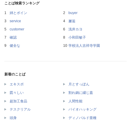
ことば検索ランキング
姉とボイン
buyer
service
邂逅
customer
浅井カヨ
確認
小和田敏子
健全な
学校法人吉祥寺学園
新着のことば
エキスポ
月とすっぽん
図々しい
割れ鍋に綴じ蓋
超加工食品
人間性能
テスクリアル
バイオハッキング
頭身
ディノバルド亜種