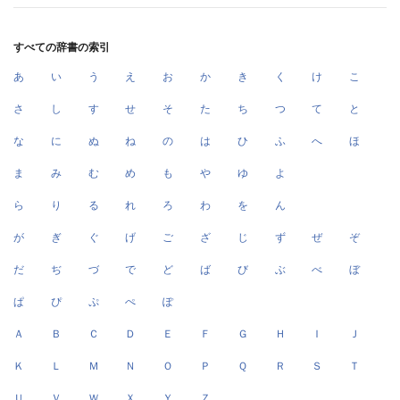
すべての辞書の索引
あ
い
う
え
お
か
き
く
け
こ
さ
し
す
せ
そ
た
ち
つ
て
と
な
に
ぬ
ね
の
は
ひ
ふ
へ
ほ
ま
み
む
め
も
や
ゆ
よ
ら
り
る
れ
ろ
わ
を
ん
が
ぎ
ぐ
げ
ご
ざ
じ
ず
ぜ
ぞ
だ
ぢ
づ
で
ど
ば
び
ぶ
べ
ぼ
ぱ
ぴ
ぷ
ぺ
ぽ
Ａ
Ｂ
Ｃ
Ｄ
Ｅ
Ｆ
Ｇ
Ｈ
Ｉ
Ｊ
Ｋ
Ｌ
Ｍ
Ｎ
Ｏ
Ｐ
Ｑ
Ｒ
Ｓ
Ｔ
Ｕ
Ｖ
Ｗ
Ｘ
Ｙ
Ｚ