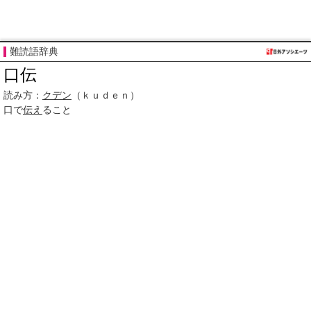
難読語辞典
口伝
読み方：
クデン
（ｋｕｄｅｎ）
口で
伝え
ること