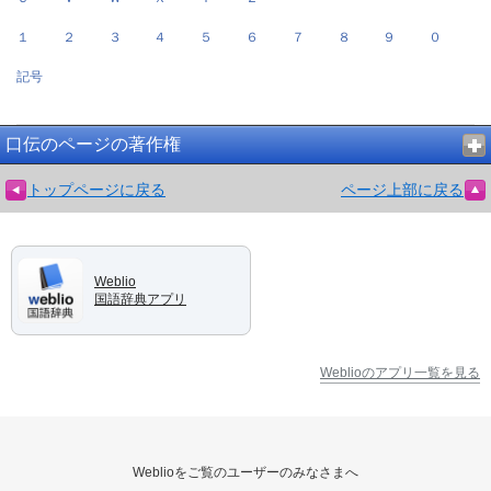
１
２
３
４
５
６
７
８
９
０
記号
口伝のページの著作権
トップページに戻る
ページ上部に戻る
Weblio
国語辞典アプリ
Weblioのアプリ一覧を見る
Weblioをご覧のユーザーのみなさまへ