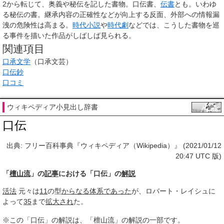
2から転じて、奥義や秘伝を記した書物。口伝書、
伝書
とも。いわゆ
る秘伝の書。継承内容の正確性などが向上する反面、外部への情報漏
洩の危険性は高まる。
時代小説
や
時代劇
などでは、こうした書物を巡
る事件を描いた作品がしばしば見られる。
関連項目
口承文学
（口承文芸）
口伝鈔
口コミ
ウィキペディア小見出し辞書
口伝
出典: フリー百科事典『ウィキペディア（Wikipedia）』 (2021/01/12
20:47 UTC 版)
「
檀山流
」の
記事
における「口伝」の
解説
活法
元々は
11
の型
からなる
体系
であった
が、ロバート・レイシュに
よって
35
まで
拡大され
た。
※この「口伝」の解説は、「檀山流」の解説の一部です。