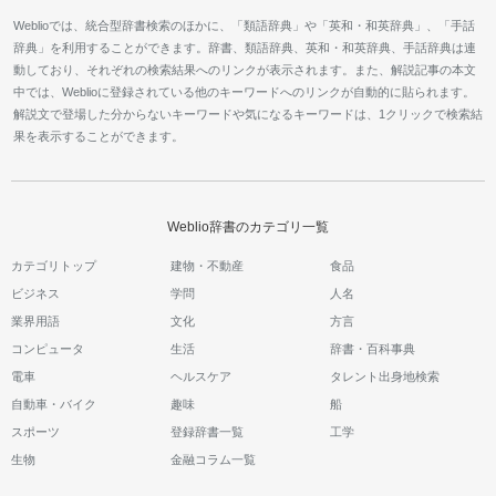
Weblioでは、統合型辞書検索のほかに、「類語辞典」や「英和・和英辞典」、「手話
辞典」を利用することができます。辞書、類語辞典、英和・和英辞典、手話辞典は連
動しており、それぞれの検索結果へのリンクが表示されます。また、解説記事の本文
中では、Weblioに登録されている他のキーワードへのリンクが自動的に貼られます。
解説文で登場した分からないキーワードや気になるキーワードは、1クリックで検索結
果を表示することができます。
Weblio辞書のカテゴリ一覧
カテゴリトップ
建物・不動産
食品
ビジネス
学問
人名
業界用語
文化
方言
コンピュータ
生活
辞書・百科事典
電車
ヘルスケア
タレント出身地検索
自動車・バイク
趣味
船
スポーツ
登録辞書一覧
工学
生物
金融コラム一覧