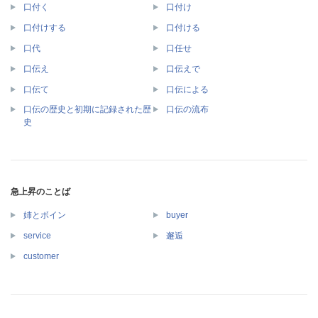
口付く
口付け
口付けする
口付ける
口代
口任せ
口伝え
口伝えで
口伝て
口伝による
口伝の歴史と初期に記録された歴
口伝の流布
史
急上昇のことば
姉とボイン
buyer
service
邂逅
customer