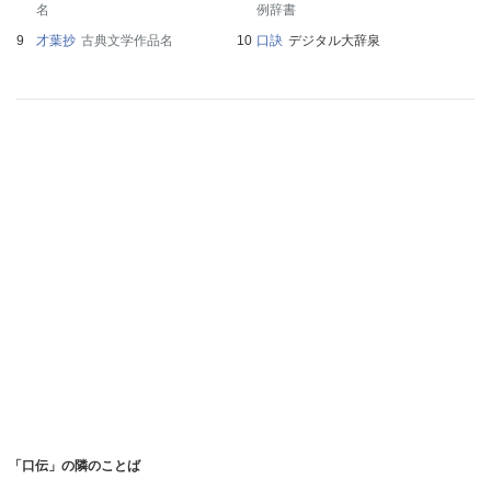
名
例辞書
才葉抄
古典文学作品名
口訣
デジタル大辞泉
「口伝」の隣のことば