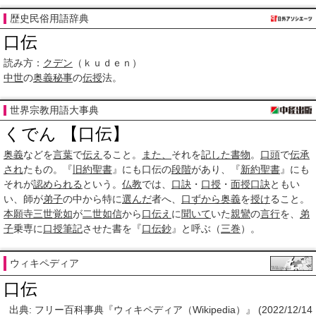
歴史民俗用語辞典
口伝
読み方：
クデン
（ｋｕｄｅｎ）
中世
の
奥義
秘事
の
伝授
法。
世界宗教用語大事典
くでん 【口伝】
奥義
などを
言葉
で
伝え
ること。
また、
それを
記した
書物
。
口頭
で
伝承
され
たもの。『
旧約聖書
』にも口伝の
段階
があり、『
新約聖書
』にも
それが
認められる
という。
仏教
では、
口訣
・
口授
・
面授口訣
ともい
い、師が
弟子
の中から特に
選んだ
者へ、
口ずから
奥義
を
授け
ること。
本願寺
三世
覚如
が
二世
如信
から
口伝え
に
聞いて
いた
親鸞
の
言行
を、
弟
子
乗専に
口授
筆記
させた書を『
口伝鈔
』と呼ぶ（
三巻
）。
ウィキペディア
口伝
出典: フリー百科事典『ウィキペディア（Wikipedia）』 (2022/12/14