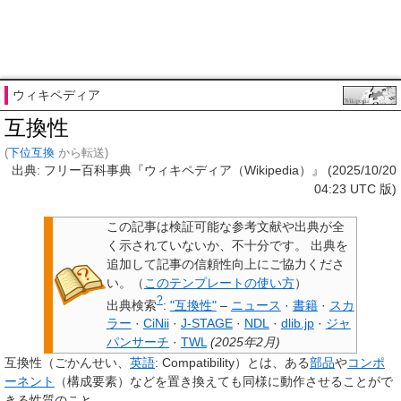
ウィキペディア
互換性
(
下位互換
から転送)
出典: フリー百科事典『ウィキペディア（Wikipedia）』 (2025/10/20
04:23 UTC 版)
この記事は検証可能な参考文献や出典が全
く示されていないか、不十分です。
出典を
追加して記事の信頼性向上にご協力くださ
い。
（
このテンプレートの使い方
）
?
出典検索
:
"互換性"
–
ニュース
·
書籍
·
スカ
ラー
·
CiNii
·
J-STAGE
·
NDL
·
dlib.jp
·
ジャ
パンサーチ
·
TWL
(
2025年2月
)
互換性
（ごかんせい、
英語
:
Compatibility
）とは、ある
部品
や
コンポ
ーネント
（構成要素）などを置き換えても同様に動作させることがで
きる性質のこと。