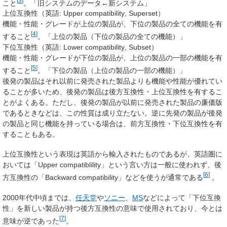
[
3
]
こと
。「旧システムのデータ←新システム」
上位互換性（英語:
Upper compatibility
, Superset）
機能・性能・グレードが上位の製品が、下位の製品の全ての機能を有
[
4
]
すること
。「上位の製品（下位の製品の全ての機能）」
下位互換性（英語:
Lower compatibility
, Subset）
機能・性能・グレードが下位の製品が、上位の製品の一部の機能を有
[
5
]
すること
。「下位の製品（上位の製品の一部の機能）」
後発の製品はそれ以前に発売された製品よりも機能や性能が優れてい
ることが多いため、後発の製品は後方互換性・上位互換性を有するこ
とがよくある。ただし、後発の製品が以前に発売された製品の廉価版
であるときなどは、この性質は成り立たない。逆に先発の製品が後発
の製品と同じ機能を持っている場合は、前方互換性・下位互換性を有
することもある。
上位互換性という表現は英語から輸入されたものであるが、英語圏に
おいては「Upper compatiblility」という言い方は一般に使われず、後
[
6
]
方互換性の「Backward compatibility」などを使うが通常である
。
2000年代中頃までは、
任天堂
や
ソニー
、
MS
などによって「下位互換
性」を新しい製品が持つ後方互換性の意味で使用されており、今とは
[
7
]
意味が逆であった
。