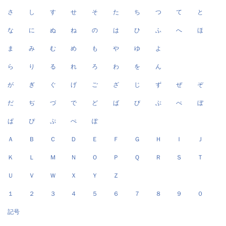
さ
し
す
せ
そ
た
ち
つ
て
と
な
に
ぬ
ね
の
は
ひ
ふ
へ
ほ
ま
み
む
め
も
や
ゆ
よ
ら
り
る
れ
ろ
わ
を
ん
が
ぎ
ぐ
げ
ご
ざ
じ
ず
ぜ
ぞ
だ
ぢ
づ
で
ど
ば
び
ぶ
べ
ぼ
ぱ
ぴ
ぷ
ぺ
ぽ
Ａ
Ｂ
Ｃ
Ｄ
Ｅ
Ｆ
Ｇ
Ｈ
Ｉ
Ｊ
Ｋ
Ｌ
Ｍ
Ｎ
Ｏ
Ｐ
Ｑ
Ｒ
Ｓ
Ｔ
Ｕ
Ｖ
Ｗ
Ｘ
Ｙ
Ｚ
１
２
３
４
５
６
７
８
９
０
記号