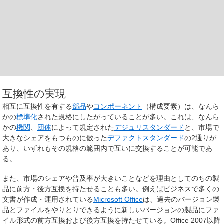
互換性の実現
相互に互換性を有する
部品
や
コンポーネント
（構成要素）は、なんら
かの
標準化
された規格にしたがっていることが多い。これは、なんら
かの
機関
、
団体
によって規定された
デジュリスタンダード
と、市場で
大きなシェアをもつものに倣った
デファクトスタンダード
の2通りが
あり、いずれもその規格の範囲内で互いに交換することが可能であ
る。
また、市場のシェアや普及率が大きいことなどを理由としてのちの製
品に前方・後方互換を持たせることも多い。例えばビジネスで多くの
文書が作成・運用されている
Microsoft Office
は、過去のバージョン製
品とファイルをやりとりできるように新しいバージョンの製品にファ
イル形式の前方互換および後方互換を持たせている。Office 2007以降