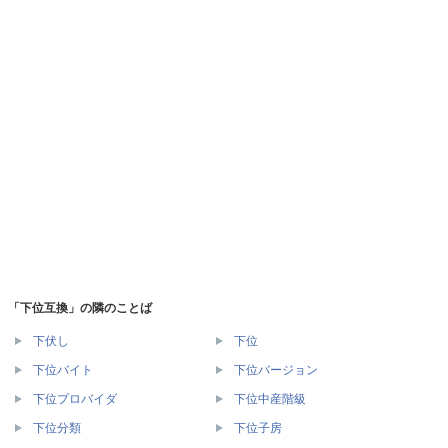
「下位互換」の隣のことば
下伏し
下位
下位バイト
下位バージョン
下位プロバイダ
下位中産階級
下位分類
下位子房