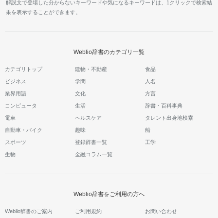
解説文で登場した分からないキーワードや気になるキーワードは、1クリックで検索結
果を表示することができます。
Weblio辞書のカテゴリ一覧
カテゴリトップ
建物・不動産
食品
ビジネス
学問
人名
業界用語
文化
方言
コンピュータ
生活
辞書・百科事典
電車
ヘルスケア
タレント出身地検索
自動車・バイク
趣味
船
スポーツ
登録辞書一覧
工学
生物
金融コラム一覧
Weblio辞書をご利用の方へ
Weblio辞書のご案内
ご利用規約
お問い合わせ