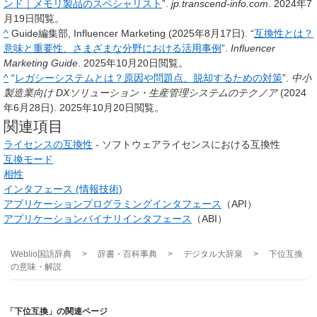
ンド｜メモリ製品のスペシャリスト
”.
jp.transcend-info.com
. 2024年7
月19日閲覧。
^
Guide編集部, Influencer Marketing (2025年8月17日). “
互換性とは？
意味と重要性、さまざまな分野における活用事例
”.
Influencer
Marketing Guide
. 2025年10月20日閲覧。
^
“
レガシーシステムとは？原因や問題点、脱却するための対策
”.
中小
製造業向け DXソリューション・生産管理システムのテクノア
(2024
年6月28日). 2025年10月20日閲覧。
関連項目
ライセンスの互換性
- ソフトウェアライセンスにおける互換性
互換モード
相性
インタフェース (情報技術)
アプリケーションプログラミングインタフェース
（API）
アプリケーションバイナリインタフェース
（ABI）
Weblio国語辞典
>
辞書・百科事典
>
デジタル大辞泉
>
下位互換
の意味・解説
「下位互換」の関連ページ