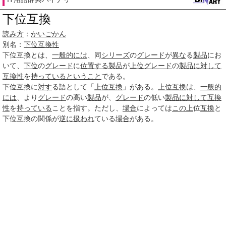
下位互換
読み方
：
かいごかん
別名：
下位互換性
下位互換
とは、
一般的には
、同
シリーズ
の
グレード
が
異な
る
製品
にお
いて、
下位
の
グレード
に
位置する
製品
が
上位
グレード
の
製品
に対して
互換性
を
持っている
ということ
である。
下位互換に
対す
る語として「
上位互換
」がある。
上位互換
は、
一般的
には
、より
グレード
の高い
製品
が、
グレード
の低い
製品
に対して
互換
性
を
持っている
ことを指す。ただし、
場合
によっては
この上
位
互換
と
下位互換の関係が
逆に
扱われ
ている
場合
がある。