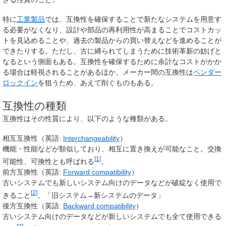
特に
工業製品
では、互換性を確保することで新たなシステムを用意す
る必要がなくなり、設計や部品の再利用性が高まることでコストカッ
トを見込めることや、過去の製品からの買い替えなどを進めることが
できたりする。ただし、古に縛られてしまうために技術革新の妨げと
なるという側面もある。互換性を確保するために余計なコストがかか
る場合は軽視されることがあるほか、メーカー間の互換性は
ベンダー
ロックイン
を狙うため、あえて削ぐものもある。
互換性の種類
互換性はその性質により、以下のような種類がある。
相互互換性（英語:
Interchangeability
）
機能・性能などが類似しており、相互に置き換えが可能なこと。交換
[
1
]
可能性、可換性とも呼ばれる
。
前方互換性（英語:
Forward compatibility
）
古いシステムでも新しいシステム向けのデータなどが破綻なく使用で
[
2
]
きること
。「旧システム→新システムのデータ」
後方互換性（英語:
Backward compatibility
）
古いシステム向けのデータなどが新しいシステムでも全て使用できる