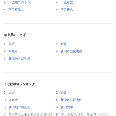
下位層プロトコル
下位春吉
下位桁溢れ
下位概念
急上昇のことば
最遅
邂逅
為政者
新潟市立図書館
新潟地方裁判所
ことば検索ランキング
最遅
邂逅
為政者
新潟市立図書館
新潟地方裁判所
新潟大学
５β‐フェニルオキソラン‐２‐オン
３，５‐ビス［３，５‐ビス（ベン