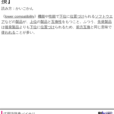
換】
読み方：かいごかん
《
lower compatibility
》
機能
や
性能
で
下位
に
位置づけ
られる
ソフトウエ
ア
などの
製品
が、
上位
の
製品
と
互換性
をもつこと。ふつう、
先発
製品
は
後発
製品
よりも
下位
に
位置づけ
られるため、
前方互換
と同じ意味で
使われる
ことが多い。
IT用語辞典バイナリ