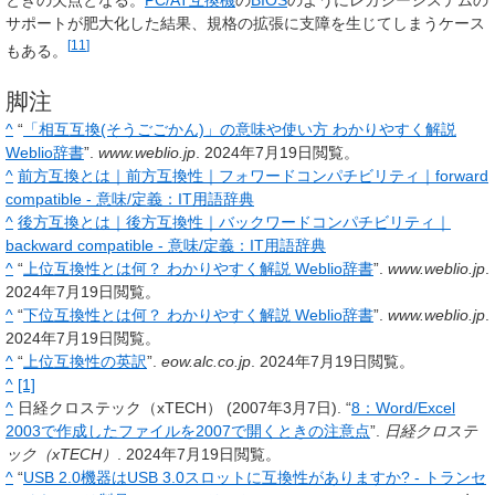
ときの欠点となる。
PC/AT互換機
の
BIOS
のようにレガシーシステムの
サポートが肥大化した結果、規格の拡張に支障を生じてしまうケース
[
11
]
もある。
脚注
^
“
「相互互換(そうごごかん)」の意味や使い方 わかりやすく解説
Weblio辞書
”.
www.weblio.jp
. 2024年7月19日閲覧。
^
前方互換とは｜前方互換性｜フォワードコンパチビリティ｜forward
compatible - 意味/定義：IT用語辞典
^
後方互換とは｜後方互換性｜バックワードコンパチビリティ｜
backward compatible - 意味/定義：IT用語辞典
^
“
上位互換性とは何？ わかりやすく解説 Weblio辞書
”.
www.weblio.jp
.
2024年7月19日閲覧。
^
“
下位互換性とは何？ わかりやすく解説 Weblio辞書
”.
www.weblio.jp
.
2024年7月19日閲覧。
^
“
上位互換性の英訳
”.
eow.alc.co.jp
. 2024年7月19日閲覧。
^
[1]
^
日経クロステック（xTECH） (2007年3月7日). “
8：Word/Excel
2003で作成したファイルを2007で開くときの注意点
”.
日経クロステ
ック（xTECH）
. 2024年7月19日閲覧。
^
“
USB 2.0機器はUSB 3.0スロットに互換性がありますか? - トランセ