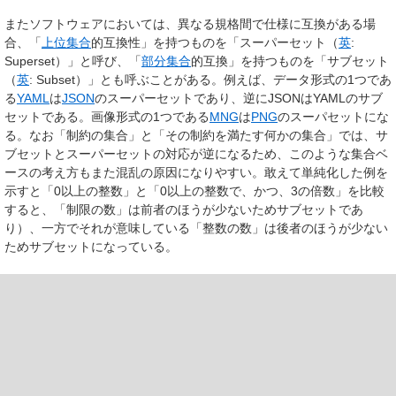
またソフトウェアにおいては、異なる規格間で仕様に互換がある場
合、「
上位集合
的互換性」を持つものを「スーパーセット（
英
:
Superset
）」と呼び、「
部分集合
的互換」を持つものを「サブセット
（
英
:
Subset
）」とも呼ぶことがある。例えば、データ形式の1つであ
る
YAML
は
JSON
のスーパーセットであり、逆にJSONはYAMLのサブ
セットである。画像形式の1つである
MNG
は
PNG
のスーパセットにな
る。なお「制約の集合」と「その制約を満たす何かの集合」では、サ
ブセットとスーパーセットの対応が逆になるため、このような集合ベ
ースの考え方もまた混乱の原因になりやすい。敢えて単純化した例を
示すと「0以上の整数」と「0以上の整数で、かつ、3の倍数」を比較
すると、「制限の数」は前者のほうが少ないためサブセットであ
り）、一方でそれが意味している「整数の数」は後者のほうが少ない
ためサブセットになっている。