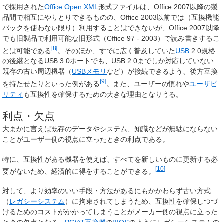
で採用された
Office Open XML
形式ファイルは、Office 2007以降の製
品間で相互にやりとりできるものの、Office 2003以前では（互換機能
パックを使わない限り）利用することはできないが、Office 2007以降
でも旧製品で利用可能な旧形式（Office 97 - 2003）で読み書きするこ
[
8
]
とは可能である
。そのほか、すでに広く普及していた
USB
2.0規格
の後継となるUSB 3.0ポートでも、USB 2.0までしか対応していない
既存の古い周辺機器（
USBメモリ
など）が接続できるよう、後方互換
[
9
]
を持たせたりといった例がある
。また、ユーザーの慣れや
ユーザビ
リティ
も互換性を確保するための大きな理由となりうる。
利点・欠点
大まかに言えば既存のデータやシステム、知識などが無駄にならない
ことがユーザー側の視点に立ったときの利点である。
特に、互換性がある機器を使えば、すべてを新しいものに更新する必
[
10
]
要がないため、経済的に得をすることができる。
対して、より効率のいい手段・方法があるにもかかわらず古い方式
（
レガシーシステム
）に拘束されてしまうため、互換性を確保しつづ
けるためのコストがかかってしまうことがメーカー側の視点に立った