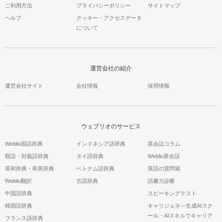
ご利用方法
プライバシーポリシー
サイトマップ
ヘルプ
クッキー・アクセスデータ
について
運営会社の紹介
運営会社サイト
会社情報
採用情報
ウェブリオのサービス
Weblio国語辞典
インドネシア語辞典
英会話コラム
類語・対義語辞典
タイ語辞典
Weblio英会話
英和辞典・和英辞典
ベトナム語辞典
英語の質問箱
Weblio翻訳
古語辞典
語彙力診断
中国語辞典
スピーキングテスト
韓国語辞典
キャリジェネ～生成AIスク
ール・AIスキルでキャリア
フランス語辞典