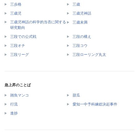
三歩格
三歳
三歳児
三歳児神話
三歳児神話の科学的当否に関する
三歳未満
研究動向
三段での公式戦
三段の構え
三段オチ
三段コウ
三段リーグ
三段ローリング丸太
急上昇のことば
雑魚マンコ
甜瓜
行流
愛知一中予科練総決起事件
進捗