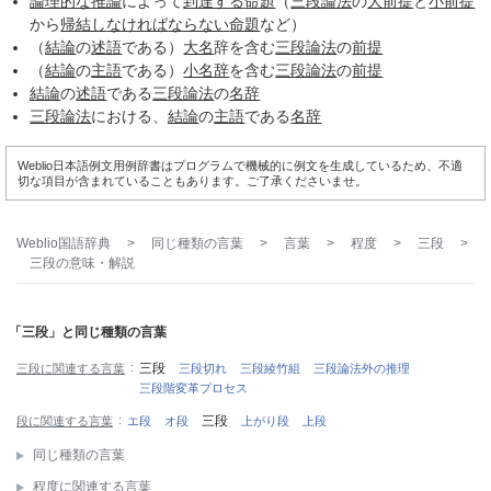
論理的な
推論
によって
到達する
命題
（
三段論法
の
大前提
と
小前提
から
帰結し
なければ
ならない
命題
など）
（
結論
の
述語
である）
大名
辞を含む
三段論法
の
前提
（
結論
の
主語
である）
小名辞
を含む
三段論法
の
前提
結論
の
述語
である
三段論法
の
名辞
三段論法
における、
結論
の
主語
である
名辞
Weblio日本語例文用例辞書はプログラムで機械的に例文を生成しているため、不適
切な項目が含まれていることもあります。ご了承くださいませ。
Weblio国語辞典
>
同じ種類の言葉
>
言葉
>
程度
>
三段
>
三段
の意味・解説
「三段」と同じ種類の言葉
三段
三段に関連する言葉
三段切れ
三段綾竹組
三段論法外の推理
三段階変革プロセス
三段
段に関連する言葉
エ段
オ段
上がり段
上段
同じ種類の言葉
程度に関連する言葉