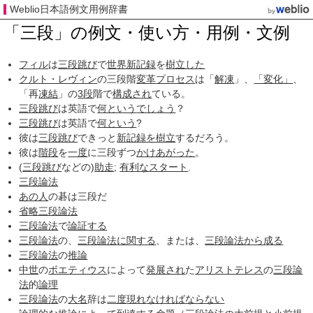
Weblio日本語例文用例辞書
「三段」の例文・使い方・用例・文例
フィル
は
三段跳び
で
世界新記録
を
樹立した
クルト・レヴィン
の三段階
変革
プロセス
は「
解凍
」、
「変化」
、
「再
凍結
」の
3段
階で
構成され
ている。
三段跳び
は英語で
何という
でしょう
？
三段跳び
は英語で
何という
?
彼は
三段跳び
できっと
新記録を樹立
するだろう。
彼は
階段
を
一度
に三段ずつ
かけあがった
。
(
三段跳び
などの)
助走
;
有利な
スタート
.
三段論法
あの人
の碁は三段だ
省略三段論法
三段論法
で
論証する
三段論法
の、
三段論法
に関する
、または、
三段論法
から成る
三段論法
の
推論
中世
の
ボエティウス
によって
発展され
た
アリストテレス
の
三段論
法
的
論理
三段論法
の
大名
辞は
二度
現れ
なければ
ならない