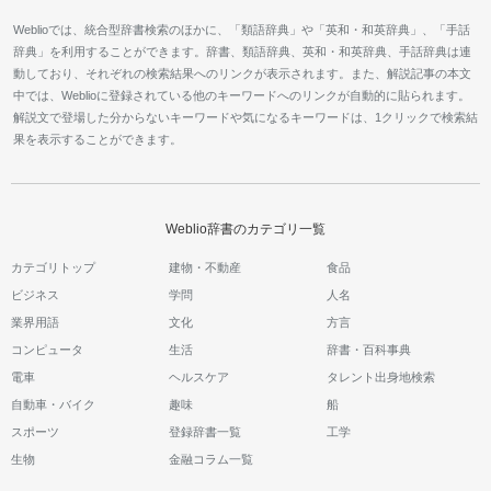
Weblioでは、統合型辞書検索のほかに、「類語辞典」や「英和・和英辞典」、「手話
辞典」を利用することができます。辞書、類語辞典、英和・和英辞典、手話辞典は連
動しており、それぞれの検索結果へのリンクが表示されます。また、解説記事の本文
中では、Weblioに登録されている他のキーワードへのリンクが自動的に貼られます。
解説文で登場した分からないキーワードや気になるキーワードは、1クリックで検索結
果を表示することができます。
Weblio辞書のカテゴリ一覧
カテゴリトップ
建物・不動産
食品
ビジネス
学問
人名
業界用語
文化
方言
コンピュータ
生活
辞書・百科事典
電車
ヘルスケア
タレント出身地検索
自動車・バイク
趣味
船
スポーツ
登録辞書一覧
工学
生物
金融コラム一覧