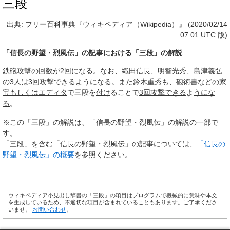
三段
出典: フリー百科事典『ウィキペディア（Wikipedia）』 (2020/02/14
07:01 UTC 版)
「
信長の野望・烈風伝
」の
記事
における「三段」の
解説
鉄砲
攻撃
の
回数
が2回になる。なお、
織田信長
、
明智光秀
、
島津義弘
の3人は
3回
攻撃できる
よ
うになる
。また
鈴木重秀
も、
砲術
書などの
家
宝
もしくは
エディタ
で三段を
付け
ることで
3回
攻撃できる
よ
うにな
る
。
※この「三段」の解説は、「信長の野望・烈風伝」の解説の一部で
す。
「三段」を含む「信長の野望・烈風伝」の記事については、
「信長の
野望・烈風伝」の概要
を参照ください。
ウィキペディア小見出し辞書の「三段」の項目はプログラムで機械的に意味や本文
を生成しているため、不適切な項目が含まれていることもあります。ご了承くださ
いませ。
お問い合わせ
。