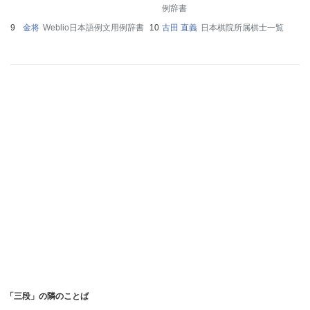
例辞書
金将
Weblio日本語例文用例辞書
古田 直義
日本棋院所属棋士一覧
「三段」の隣のことば