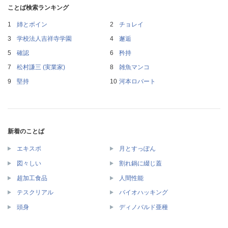
ことば検索ランキング
姉とボイン
チョレイ
学校法人吉祥寺学園
邂逅
確認
矜持
松村謙三 (実業家)
雑魚マンコ
堅持
河本ロバート
新着のことば
エキスポ
月とすっぽん
図々しい
割れ鍋に綴じ蓋
超加工食品
人間性能
テスクリアル
バイオハッキング
頭身
ディノバルド亜種