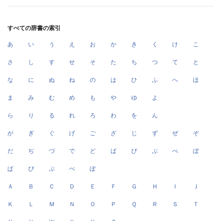
すべての辞書の索引
あ
い
う
え
お
か
き
く
け
こ
さ
し
す
せ
そ
た
ち
つ
て
と
な
に
ぬ
ね
の
は
ひ
ふ
へ
ほ
ま
み
む
め
も
や
ゆ
よ
ら
り
る
れ
ろ
わ
を
ん
が
ぎ
ぐ
げ
ご
ざ
じ
ず
ぜ
ぞ
だ
ぢ
づ
で
ど
ば
び
ぶ
べ
ぼ
ぱ
ぴ
ぷ
ぺ
ぽ
Ａ
Ｂ
Ｃ
Ｄ
Ｅ
Ｆ
Ｇ
Ｈ
Ｉ
Ｊ
Ｋ
Ｌ
Ｍ
Ｎ
Ｏ
Ｐ
Ｑ
Ｒ
Ｓ
Ｔ