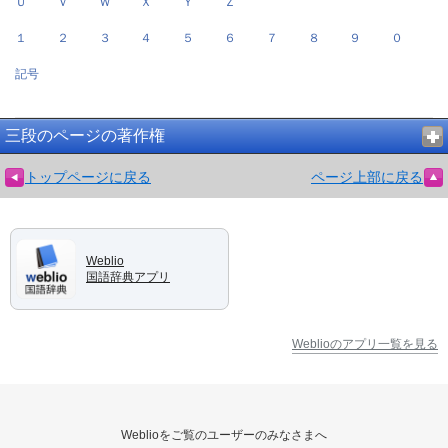
Ｕ
Ｖ
Ｗ
Ｘ
Ｙ
Ｚ
１
２
３
４
５
６
７
８
９
０
記号
三段のページの著作権
トップページに戻る
ページ上部に戻る
Weblio
国語辞典アプリ
Weblioのアプリ一覧を見る
Weblioをご覧のユーザーのみなさまへ