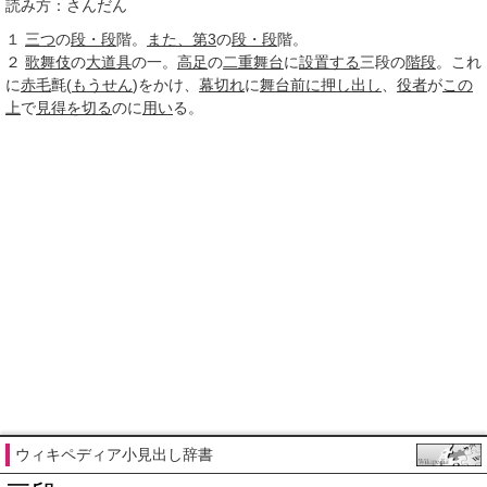
読み方：さんだん
１
三つ
の
段・段
階。
また、
第3
の
段・段
階。
２
歌舞伎
の
大道具
の一。
高足
の
二重舞台
に
設置する
三段の
階段
。これ
に
赤毛
氈(
もうせん
)をかけ、
幕切れ
に
舞台
前に
押し出し
、
役者
が
この
上
で
見得を切る
のに
用い
る。
ウィキペディア小見出し辞書