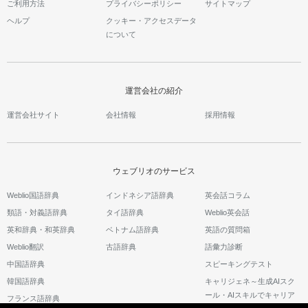
ご利用方法
プライバシーポリシー
サイトマップ
ヘルプ
クッキー・アクセスデータ
について
運営会社の紹介
運営会社サイト
会社情報
採用情報
ウェブリオのサービス
Weblio国語辞典
インドネシア語辞典
英会話コラム
類語・対義語辞典
タイ語辞典
Weblio英会話
英和辞典・和英辞典
ベトナム語辞典
英語の質問箱
Weblio翻訳
古語辞典
語彙力診断
中国語辞典
スピーキングテスト
韓国語辞典
キャリジェネ～生成AIスク
ール・AIスキルでキャリア
フランス語辞典