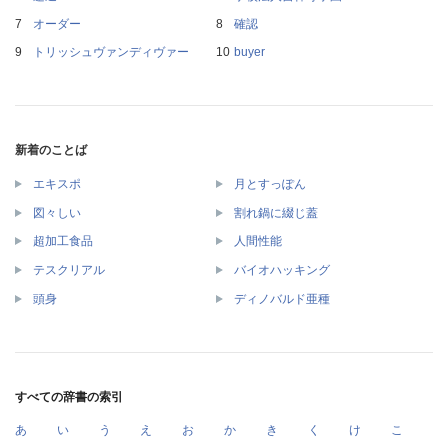
オーダー
確認
トリッシュヴァンディヴァー
buyer
新着のことば
エキスポ
月とすっぽん
図々しい
割れ鍋に綴じ蓋
超加工食品
人間性能
テスクリアル
バイオハッキング
頭身
ディノバルド亜種
すべての辞書の索引
あ
い
う
え
お
か
き
く
け
こ