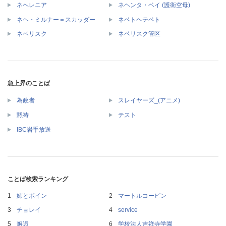
ネヘレニア
ネヘンタ・ベイ (護衛空母)
ネヘ・ミルナー＝スカッダー
ネベトヘテペト
ネベリスク
ネベリスク管区
急上昇のことば
為政者
スレイヤーズ_(アニメ)
黙祷
テスト
IBC岩手放送
ことば検索ランキング
姉とボイン
マートルコービン
チョレイ
service
邂逅
学校法人吉祥寺学園