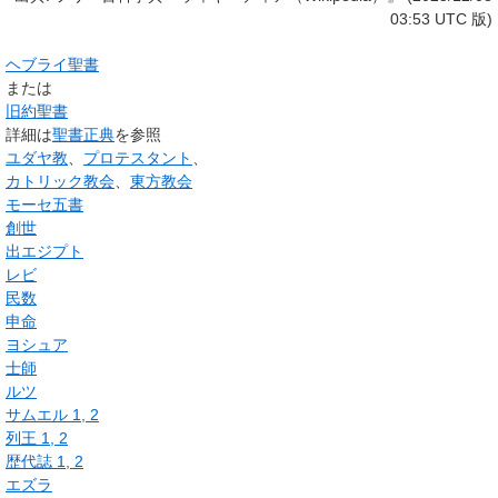
03:53 UTC 版)
ヘブライ聖書
または
旧約聖書
詳細は
聖書正典
を参照
ユダヤ教
、
プロテスタント
、
カトリック教会
、
東方教会
モーセ五書
創世
出エジプト
レビ
民数
申命
ヨシュア
士師
ルツ
サムエル 1, 2
列王 1, 2
歴代誌 1, 2
エズラ