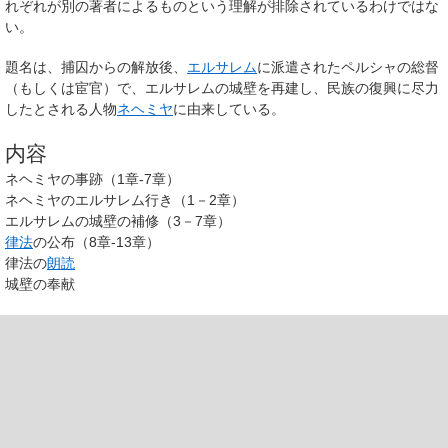
れぞれが別の著者によるものという理解が排除されているわけではな
い。
題名は、捕囚からの解放後、
エルサレム
に派遣されたペルシャの総督
（もしくは宦官）で、エルサレムの城壁を再建し、民族の復興に尽力
したとされる人物
ネヘミヤ
に由来している。
内容
ネヘミヤの事跡（1章-7章）
ネヘミヤのエルサレム行き（1－2章）
エルサレムの城壁の補修（3－7章）
律法
の公布（8章-13章）
律法の
朗読
城壁の奉献