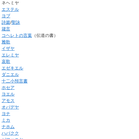
ネヘミヤ
エステル
ヨブ
詩篇
/
聖詠
箴言
コヘレトの言葉
（伝道の書）
雅歌
イザヤ
エレミヤ
哀歌
エゼキエル
ダニエル
十二小預言書
ホセア
ヨエル
アモス
オバデヤ
ヨナ
ミカ
ナホム
ハバクク