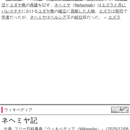
活
と
ユダヤ教
の
再建
を記す。
ネヘミヤ
（
Nehemiah
）は
エズラ
と共に
パレスチナ
における
ユダヤ教
の
確立
に
貢献した
人物
。
エズラ
は
祭司
で
学者
だったが、
ネヘミヤ
は
ペルシア
王の
給仕
役だった。→
エズラ
ウィキペディア
ネヘミヤ記
出典: フリー百科事典『ウィキペディア（Wikipedia）』 (2025/12/08