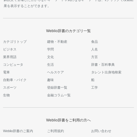
果を表示することができます。
Weblio辞書のカテゴリ一覧
カテゴリトップ
建物・不動産
食品
ビジネス
学問
人名
業界用語
文化
方言
コンピュータ
生活
辞書・百科事典
電車
ヘルスケア
タレント出身地検索
自動車・バイク
趣味
船
スポーツ
登録辞書一覧
工学
生物
金融コラム一覧
Weblio辞書をご利用の方へ
Weblio辞書のご案内
ご利用規約
お問い合わせ