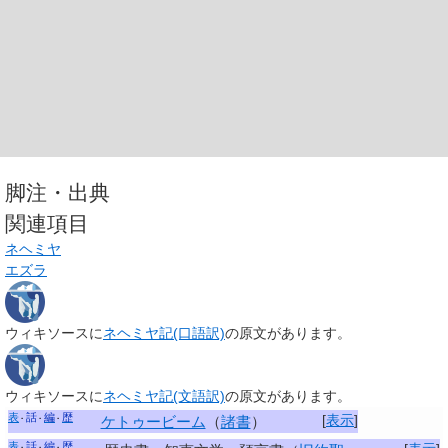
脚注・出典
関連項目
ネヘミヤ
エズラ
ウィキソースに
ネヘミヤ記(口語訳)
の原文があります。
ウィキソースに
ネヘミヤ記(文語訳)
の原文があります。
表
話
編
歴
[
表示
]
ケトゥービーム
（
諸書
）
表
話
編
歴