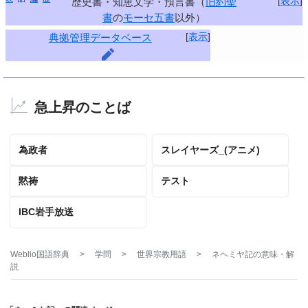
[
表示
]
歴史書・知恵文学・預言書（
旧約聖
書
の
モーセ五書
以外）
[
表示
]
典拠管理データベース
急上昇のことば
為政者
スレイヤーズ_(アニメ)
黙祷
テスト
IBC岩手放送
Weblio国語辞典
>
学問
>
世界宗教用語
>
ネヘミヤ記
の意味・解
説