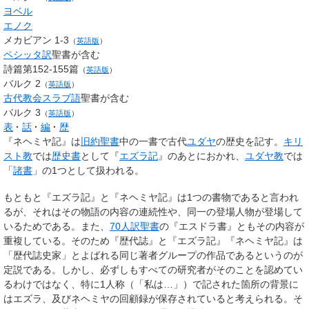
ヨベル
エノク
メカビアン 1-3
（
英語版
）
ペシッタ訳
聖書が含む
詩篇第152-155篇
（
英語版
）
バルク 2
（
英語版
）
古代教会スラブ語
聖書が含む
バルク 3
（
英語版
）
表
話
編
歴
『
ネヘミヤ記
』は
旧約聖書
中の一書で古代
ユダヤ
の歴史を記す。
キリ
スト教
では
歴史書
として『
エズラ記
』のあとにおかれ、
ユダヤ教
では
「
諸書
」の1つとして扱われる。
もともと『エズラ記』と『ネヘミヤ記』は1つの書物であると言われ
るが、それはその物語の内容の連続性や、同一の登場人物が登場して
いるためである。また、
70人訳聖書
の『エスドラ書』ともその内容が
重複している。そのため『歴代誌』と『エズラ記』『ネヘミヤ記』は
「歴代誌史家」とよばれる同じ著者グループの作品であるというのが
定説である。しかし、必ずしもすべての研究者がそのことを認めてい
るわけではなく、特に1人称（「私は…」）で記された箇所の背景に
はエズラ、及びネヘミヤの回顧録が保存されていると考えられる。そ