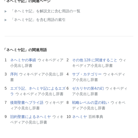
「ネヘミヤ記」の関連ページ
「ネヘミヤ記」を解説文に含む用語の一覧
「ネヘミヤ記」を含む用語の索引
「ネヘミヤ記」の関連用語
ネヘミヤの事績
ウィキペディア
その他 128 に関連すること
ウィ
小見出し辞書
キペディア小見出し辞書
序列
ウィキペディア小見出し辞
サブ・カテゴリー
ウィキペディ
書
ア小見出し辞書
エズラ記、ネヘミヤ記によるエズ
ゼカリヤの第4の幻
ウィキペディ
ラ
ウィキペディア小見出し辞書
ア小見出し辞書
後期聖書ヘブライ語
ウィキペデ
戦略レベルの霊の戦い
ウィキペ
ィア小見出し辞書
ディア小見出し辞書
旧約聖書によるネヘミヤ
ウィキ
ネヘミヤ
百科事典
ペディア小見出し辞書