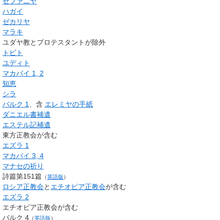
ゼファニヤ
ハガイ
ゼカリヤ
マラキ
ユダヤ教とプロテスタントが除外
トビト
ユディト
マカバイ 1, 2
知恵
シラ
バルク 1
、含
エレミヤの手紙
ダニエル書補遺
エステル記補遺
東方正教会が含む
エズラ 1
マカバイ 3, 4
マナセの祈り
詩篇第151篇
（
英語版
）
ロシア正教会
と
エチオピア正教会
が含む
エズラ 2
エチオピア正教会が含む
バルク 4
（
英語版
）