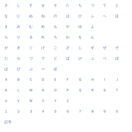
さ
し
す
せ
そ
た
ち
つ
て
と
な
に
ぬ
ね
の
は
ひ
ふ
へ
ほ
ま
み
む
め
も
や
ゆ
よ
ら
り
る
れ
ろ
わ
を
ん
が
ぎ
ぐ
げ
ご
ざ
じ
ず
ぜ
ぞ
だ
ぢ
づ
で
ど
ば
び
ぶ
べ
ぼ
ぱ
ぴ
ぷ
ぺ
ぽ
Ａ
Ｂ
Ｃ
Ｄ
Ｅ
Ｆ
Ｇ
Ｈ
Ｉ
Ｊ
Ｋ
Ｌ
Ｍ
Ｎ
Ｏ
Ｐ
Ｑ
Ｒ
Ｓ
Ｔ
Ｕ
Ｖ
Ｗ
Ｘ
Ｙ
Ｚ
１
２
３
４
５
６
７
８
９
０
記号