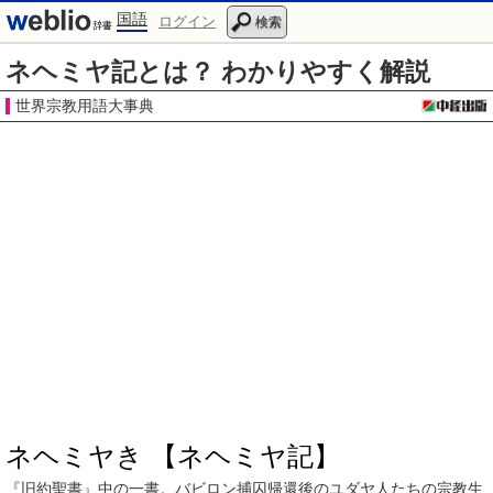
国語
ログイン
検索
ネヘミヤ記とは？ わかりやすく解説
世界宗教用語大事典
ネヘミヤき 【ネヘミヤ記】
『
旧約聖書
』中の
一書
。
バビロン捕囚
帰還後
の
ユダヤ人
たちの
宗教生