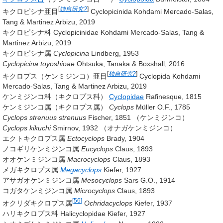
[
独自研究?
]
キクロピシナ亜目
Cyclopicinida
Kohdami Mercado-Salas,
Tang & Martinez Arbizu, 2019
キクロピシナ科 Cyclopicinidae
Kohdami Mercado-Salas, Tang &
Martinez Arbizu, 2019
キクロピシナ属
Cyclopicina
Lindberg, 1953
Cyclopicina toyoshioae
Ohtsuka, Tanaka & Boxshall, 2016
[
独自研究?
]
キクロプス（ケンミジンコ）亜目
Cyclopida
Kohdami
Mercado-Salas, Tang & Martinez Arbizu, 2019
ケンミジンコ科（キクロプス科）
Cyclopidae
Rafinesque, 1815
ケンミジンコ属（キクロプス属）
Cyclops
Müller O.F., 1785
Cyclops strenuus strenuus
Fischer, 1851
（ケンミジンコ）
Cyclops kikuchi
Smirnov, 1932
（オナガケンミジンコ）
エクトキクロプス属
Ectocyclops
Brady, 1904
ノコギリケンミジンコ属
Eucyclops
Claus, 1893
オオケンミジンコ属
Macrocyclops
Claus, 1893
メガキクロプス属
Megacyclops
Kiefer, 1927
アサガオケンミジンコ属
Mesocyclops
Sars G.O., 1914
コガタケンミジンコ属
Microcyclops
Claus, 1893
[
56
]
オクリダキクロプス属
Ochridacyclops
Kiefer, 1937
ハリキクロプス科 Halicyclopidae
Kiefer, 1927