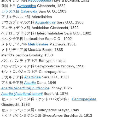
新カイアシ下綱
Neocopepoda
Huys & Boxshall, 1991
前脚上目
Gymnoplea
Giesbrecht, 1882
カラヌス目
Calanoida
Sars G. O., 1903
アリエテルス上科 Arietelloidea
アウガプティルス科
Augaptilidae
Sars G.O., 1905
アエティデウス科 Aetideidae
Giesbrecht, 1892
ヘテロラブドゥス科 Heterorhabdidae
Sars G.O., 1902
ルシクチア科 Lucicutiidae
Sars G.O., 1902
メトリディア科
Metridinidae
Matthews, 1961
メトリディア属
Metridia
Boeck, 1865
Metridia pacifica
Brodsky, 1950
バシィポンティア上科 Bathypontioidea
バシィポンティア科 Bathypontiidae
Brodsky, 1950
セントロパジェス上科 Centropagoidea
アカルチア科
Acartiidae
Sars G.O., 1903
アカルチア属
Acartia
Dana, 1846
Acartia (Acartiura) hudsonica
Pinhey, 1926
Acartia (Acartiura) omorii
Bradford, 1976
セントロパジェス科（ケントロパガス科）
Centropagidae
Giesbrecht, 1893
セントロパジェス属
Centropages
Krøyer, 1849
ヒゲナガケンミジンコ属
Sinocalanus
Burckhardt, 1913