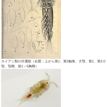
カイアシ類の付属肢（右図；上から第1、第2触角、大顎、第1、第2小
顎、顎脚、第1～5胸脚）