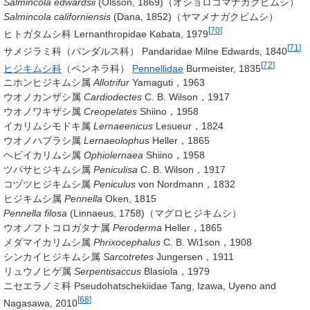
Salmincola edwardsii
(Olsson, 1869)
（オショロコマナガクビムシ）
Salmincola californiensis
(Dana, 1852)
（ヤマメナガクビムシ）
[
70
]
ヒトガタムシ科 Lernanthropidae
Kabata, 1979
[
71
]
サメジラミ科（パンダルス科） Pandaridae
Milne Edwards, 1840
[
72
]
ヒジキムシ科
（ペンネラ科）
Pennellidae
Burmeister, 1835
ニホンヒジキムシ属
Allotrifur
Yamaguti，1963
ウオノカンザシ属
Cardiodectes
C. B. Wilson，1917
ウオノワキザシ属
Creopelates
Shiino，1958
イカリムシモドキ属
Lernaeenicus
Lesueur，1824
ウオノハブラシ属
Lernaeolophus
Heller，1865
ヘビイカリムシ属
Ophiolernaea
Shiino，1958
ツパサヒジキムシ属
Peniculisa
C. B. Wilson，1917
コヅツヒジキムシ属
Peniculus
von Nordmann，1832
ヒジキムシ属
Pennella
Oken, 1815
Pennella filosa
(Linnaeus, 1758)
（マグロヒジキムシ）
ウオノフトコロガタナ属
Peroderma
Heller，1865
メダマイカリムシ属
Phrixocephalus
C. B. Wi1son，1908
シンカイヒジキムシ属
Sarcotretes
Jungersen，1911
リュウノヒゲ属
Serpentisaccus
Blasiola，1979
ニセエラノミ科 Pseudohatschekiidae
Tang, Izawa, Uyeno and
[
68
]
Nagasawa, 2010