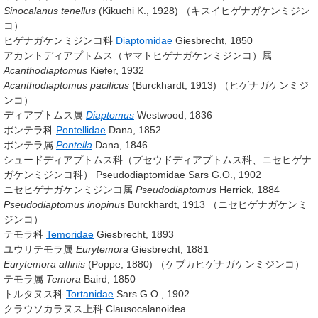
Sinocalanus tenellus
(Kikuchi K., 1928)
（キスイヒゲナガケンミジン
コ）
ヒゲナガケンミジンコ科
Diaptomidae
Giesbrecht, 1850
アカントディアプトムス（ヤマトヒゲナガケンミジンコ）属
Acanthodiaptomus
Kiefer, 1932
Acanthodiaptomus pacificus
(Burckhardt, 1913)
（ヒゲナガケンミジ
ンコ）
ディアプトムス属
Diaptomus
Westwood, 1836
ポンテラ科
Pontellidae
Dana, 1852
ポンテラ属
Pontella
Dana, 1846
シュードディアプトムス科（プセウドディアプトムス科、ニセヒゲナ
ガケンミジンコ科） Pseudodiaptomidae
Sars G.O., 1902
ニセヒゲナガケンミジンコ属
Pseudodiaptomus
Herrick, 1884
Pseudodiaptomus inopinus
Burckhardt, 1913
（ニセヒゲナガケンミ
ジンコ）
テモラ科
Temoridae
Giesbrecht, 1893
ユウリテモラ属
Eurytemora
Giesbrecht, 1881
Eurytemora affinis
(Poppe, 1880)
（ケブカヒゲナガケンミジンコ）
テモラ属
Temora
Baird, 1850
トルタヌス科
Tortanidae
Sars G.O., 1902
クラウソカラヌス上科 Clausocalanoidea