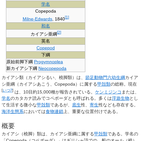
学名
Copepoda
[
1
]
Milne-Edwards
, 1840
和名
[
2
]
カイアシ亜綱
英名
Copepod
下綱
原始前脚下綱
Progymnoplea
新カイアシ下綱
Neocopepoda
カイアシ類
（カイアシるい、橈脚類）は、
節足動物門
六幼生綱
カイア
シ亜綱
（カイアシあこう、
Copepoda
）に属する
甲殻類
の総称。現在
[
いつ?
]
は、10目約15,000種が報告されている。
ケンミジンコ
または、
学名
のカタカナ読みで
コペポーダ
とも呼ばれる。多くは
浮遊生物
とし
て生活する微小な
甲殻類
であるが、
底生
性、
寄生
性なども存在する。
海洋生態系
においては
食物連鎖
上、重要な位置付けである。
概要
カイアシ（橈脚）類は、カイアシ亜綱に属する
甲殻類
である。学名の
「Copepoda（コペポーダ）」はギリシャ語での、船のオール（橈）