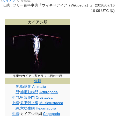
(
カイアシ
から転送)
出典: フリー百科事典『ウィキペディア（Wikipedia）』 (2026/07/16
16:09 UTC 版)
カイアシ類
海産のカイアシ類カラヌス目の一種
分類
界
:
動物界
Animalia
門
:
節足動物門
Arthropoda
亜門
:
甲殻亜門
Crustacea
上綱
:
多甲殻上綱
Multicrustacea
綱
:
六幼生綱
Hexanauplia
亜綱
:
カイアシ亜綱
Copepoda