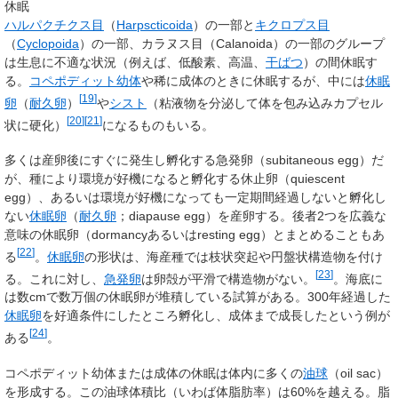
休眠
ハルパクチクス目
（
Harpscticoida
）の一部と
キクロプス目
（
Cyclopoida
）の一部、カラヌス目（
Calanoida
）の一部のグループ
は生息に不適な状況（例えば、低酸素、高温、
干ばつ
）の間休眠す
る。
コペポディット幼体
や稀に成体のときに休眠するが、中には
休眠
[
19
]
卵
（
耐久卵
）
や
シスト
（粘液物を分泌して体を包み込みカプセル
[
20
]
[
21
]
状に硬化）
になるものもいる。
多くは産卵後にすぐに発生し孵化する急発卵（subitaneous egg）だ
が、種により環境が好機になると孵化する休止卵（quiescent
egg）、あるいは環境が好機になっても一定期間経過しないと孵化し
ない
休眠卵
（
耐久卵
；diapause egg）を産卵する。後者2つを広義な
意味の休眠卵（dormancyあるいはresting egg）とまとめることもあ
[
22
]
る
。
休眠卵
の形状は、海産種では枝状突起や円盤状構造物を付け
[
23
]
る。これに対し、
急発卵
は卵殻が平滑で構造物がない。
。海底に
は数cmで数万個の休眠卵が堆積している試算がある。300年経過した
休眠卵
を好適条件にしたところ孵化し、成体まで成長したという例が
[
24
]
ある
。
コペポディット幼体または成体の休眠は体内に多くの
油球
（
oil sac
）
を形成する。この油球体積比（いわば体脂肪率）は60%を越える。脂