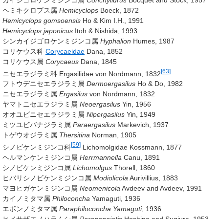
ヘミキクロプス属
Hemicyclops
Boeck, 1872
Hemicyclops gomsoensis
Ho & Kim I.H., 1991
Hemicyclops japonicus
Itoh & Nishida, 1993
シンカイジゴロケンミジンコ属
Hyphalion
Humes, 1987
コリケウス科
Corycaeidae
Dana, 1852
コリケウス属
Corycaeus
Dana, 1845
[
63
]
ニセエラジラミ科 Ergasilidae
von Nordmann, 1832
フトウデニセエラジラミ属
Dermoergasilus
Ho & Do, 1982
ニセエラジラミ属
Ergasilus
von Nordmann, 1832
ヤマトニセエラジラミ属
Neoergasilus
Yin, 1956
オオユビニセエラジラミ属
Nipergasilus
Yin, 1949
ミツユビバナジラミ属
Paraergasilus
Markevich, 1937
トゲウオジラミ属
Thersitina
Norman, 1905
[
59
]
シノビケンミジンコ科
Lichomolgidae
Kossmann, 1877
ヘルマンケンミジンコ属
Herrmannella
Canu, 1891
シノビケンミジンコ属
Lichomolgus
Thorell, 1860
ヒバリシノビケンミジンコ属
Modiolicola
Aurivillius, 1883
マヨヒガケンミジンコ属
Neomenicola
Avdeev and Avdeev, 1991
カイノミタマ属
Philoconcha
Yamaguti, 1936
エボンノミタマ属
Paraphiloconcha Yamaguti
, 1936
ヒメサザエノハラムシ属
Parapanaietis
Hoshina and Sugiura, 1953