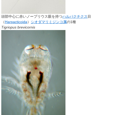
頭部中心に赤いノープリウス眼を持つ
ハルパクチクス
目
（
Harpacticoida
）
シオダマリミジンコ属
の1種
Tigriopus brevicornis