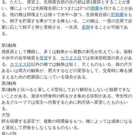
る。ただし、便宜上、生殖複合節の次の節は第1腹節とすることが多
い。種によっては生殖複合節に1つまたは2つの
卵嚢
を付けることがあ
る。他の種は卵塊または個々で水中へ放つ。生殖複合節に
貯精嚢
をも
ち、精子を貯蔵する事ができる種もいる。この種は、一度の交尾で必
要に応じて精子と卵と受精させ、一生涯、
産卵
することが可能であ
る。
第1触角
感覚器として機能し、多くは触角から複数の刺毛が生えている。振動
や水中の化学物質を
受容
する。
カラヌス目
では前体部程度の長さがあ
る。
カラヌス目
以外の種では触角は短く、欠くものもいる。雄の片方
あるいは両方の触角が、肥大するなどの変形をして、交尾時に雌を捕
まえるための把握器になっている場合がある。
第2触角
第1触角と比べると著しく小型化しており解剖をしないと観察できな
いことがある。遊泳や摂食時の餌をかき集める役割がある。寄生性の
あるグループでは宿主へ付着するために鉤爪状へ変形したものもい
る。
大顎
餌を咀嚼する器官で、複数の咀嚼歯をもつ。種によっては成体になる
と退化して摂食をしなくなるものもいる。
第1小顎