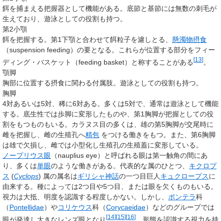
餌を捕まえる把握器として機能がある。底節と基節には無数の刺毛が
生えており、遊泳としての役割も持つ。
第2小顎
餌を把握する。第1下顎と合わせて餌粒子を濾しとる、
懸濁物摂食
（
suspension feeding
）の要となる。これらが位置する部分をフィー
[
13
]
ディング・バスケット（
feeding basket
）と称することがある
。
顎脚
胸部に位置する摂食に関わる付属肢。遊泳としての役割も持つ。
胸脚
4対あるいは5対、稀に6対ある。多くは5対で、通常は遊泳として機能
する。底生性では歩脚に変形したものや、第1胸脚が把握としての役
割をもつものもいる。カラヌス目の多くは、雄の第5胸脚が交尾時に
雌を把握し、雌の生殖孔へ
精包
をつける働きをもつ。また、第6胸脚
は雄で欠損し、雌では小型化し生殖孔の生殖蓋に変形している。
ノープリウス眼
（
nauplius eye
）と呼ばれる眼は第一触角の間にあ
り、多くは
単眼
のような働きがある。代表的な属のひとつ、
キクロプ
ス
(
Cyclops
) 属の属名は
ギリシャ神話
の一つ目巨人
キュクロープス
に
由来する。種によっては2つ目や5つ目、または眼を欠くものもいる。
視力は大抵、明度を認識する程度しかない。しかし、
ポンテラ
科
（
Pontellidae
）や
コリケウス
科（
Corycaeidae
）などのグループでは
[
14
]
[
15
]
[
16
]
眼が発達し大きなレンズ眼となり
、形態を認識する視力を持