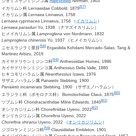
シオミズケンミジンコ属
Halicyclops
Norman, 1903
[
57
]
イカリムシ科 Lernaeidae
Cobbold, 1879
イカリムシ属
Lernaea
Linnaeus, 1758
Lernaea cyprinacea
Linnaeus, 1758
（
イカリムシ
）
Lernaea parasiluri
Yü, 1938
（ナマズイカリムシ）
ヒメイカリムシ属
Lamproglena
von Nordmann, 1832
Lamproglena chinensis
Yü, 1937
（ヒメイカリムシ）
[
58
]
ニセエラジラミ亜目
Ergasilida
Kohdami Mercado-Salas, Tang &
Martinez Arbizu, 2019
[
59
]
カイヤドリケンミジンコ科
Anthessiidae
Humes, 1986
カイヤドリケンミジンコ属
Anthessius
Della Valle, 1880
ヒキコモリハラムシ属
Neanthessius
Izawa, 1976
サザエノハラムシ属
Panaietis
Stebbing, 1900
Panaietis incamerata
Stebbing, 1900
（サザエノハラムシ）
[
60
]
エラジラミ科（ボモロクス科） Bomolochidae
Claus, 1875
[
61
]
ツブムシ科 Chondracanthidae
Milne Edwards, 1840
[
62
]
オシリカジリムシ科 Choreftriidae
Uyeno, 2022
オシリカジリムシ属 Choreftria
Uyeno, 2022
Choreftria shiranui
Uyeno, 2022
（
オシリカジリムシ
）
[
59
]
ジゴロケンミジンコ科
Clausidiidae
Embleton, 1901
カイジゴロケンミジンコ属
Conchyliurus
Bocquet and Stock, 1957