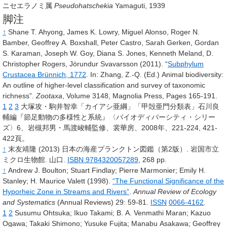
ニセエラノミ属
Pseudohatschekia
Yamaguti, 1939
脚注
↑
Shane T. Ahyong, James K. Lowry, Miguel Alonso, Roger N.
Bamber, Geoffrey A. Boxshall, Peter Castro, Sarah Gerken, Gordan
S. Karaman, Joseph W. Goy, Diana S. Jones, Kenneth Meland, D.
Christopher Rogers, Jörundur Svavarsson (2011). “
Subphylum
Crustacea Brünnich, 1772
. In: Zhang, Z.-Q. (Ed.) Animal biodiversity:
An outline of higher-level classification and survey of taxonomic
richness”.
Zootaxa
, Volume 3148, Magnolia Press, Pages 165-191.
1
2
3
大塚攻・駒井智幸「カイアシ亜綱」「甲殻亜門分類表」石川良
輔編『節足動物の多様性と系統』〈バイオディバーシティ・シリー
ズ〉6、岩槻邦男・馬渡峻輔監修、裳華房、2008年、221-224, 421-
422頁。
↑
末友靖隆 (2013) 日本の海産プランクトン図鑑（第2版）. 岩国市立
ミクロ生物館. 山口.
ISBN 9784320057289
, 268 pp.
↑
Andrew J. Boulton; Stuart Findlay; Pierre Marmonier; Emily H.
Stanley; H. Maurice Valett
(1998).
“The Functional Significance of the
Hyporheic Zone in Streams and Rivers”
.
Annual Review of Ecology
and Systematics
(Annual Reviews)
29
: 59-81.
ISSN
0066-4162
.
1
2
Susumu Ohtsuka; Ikuo Takami; B. A. Venmathi Maran; Kazuo
Ogawa; Takaki Shimono; Yusuke Fujita; Manabu Asakawa; Geoffrey