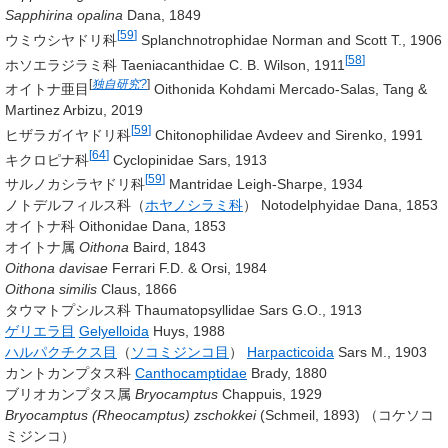
Sapphirina opalina
Dana, 1849
[
59
]
ウミウシヤドリ科
Splanchnotrophidae
Norman and Scott T., 1906
[
58
]
ホソエラジラミ科 Taeniacanthidae
C. B. Wilson, 1911
[
独自研究?
]
オイトナ亜目
Oithonida
Kohdami Mercado-Salas, Tang &
Martinez Arbizu, 2019
[
59
]
ヒザラガイヤドリ科
Chitonophilidae
Avdeev and Sirenko, 1991
[
64
]
キクロピナ科
Cyclopinidae
Sars, 1913
[
59
]
サルノカシラヤドリ科
Mantridae
Leigh-Sharpe, 1934
ノトデルフィルス科（
ホヤノシラミ科
） Notodelphyidae
Dana, 1853
オイトナ科 Oithonidae
Dana, 1853
オイトナ属
Oithona
Baird, 1843
Oithona davisae
Ferrari F.D. & Orsi, 1984
Oithona similis
Claus, 1866
タウマトプシルス科 Thaumatopsyllidae
Sars G.O., 1913
ゲリエラ目
Gelyelloida
Huys, 1988
ハルパクチクス目
（
ソコミジンコ目
）
Harpacticoida
Sars M., 1903
カントカンプタス科
Canthocamptidae
Brady, 1880
ブリオカンプタス属
Bryocamptus
Chappuis, 1929
Bryocamptus (Rheocamptus) zschokkei
(Schmeil, 1893)
（コケソコ
ミジンコ）