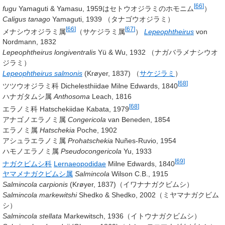
[
66
]
fugu
Yamaguti & Yamasu, 1959
はセトウオジラミのホモニム
）
Caligus tanago
Yamaguti, 1939
（タナゴウオジラミ）
[
66
]
[
67
]
メナシウオジラミ属
（サケジラミ属
）
Lepeophtheirus
von
Nordmann, 1832
Lepeophtheirus longiventralis
Yü & Wu, 1932
（ナガバラメナシウオ
ジラミ）
Lepeophtheirus salmonis
(Krøyer, 1837)
（
サケジラミ
）
[
68
]
ツツウオジラミ科 Dichelesthiidae
Milne Edwards, 1840
ハナガタムシ属
Anthosoma
Leach, 1816
[
68
]
エラノミ科 Hatschekiidae
Kabata, 1979
アナゴノエラノミ属
Congericola
van Beneden, 1854
エラノミ属
Hatschekia
Poche, 1902
アシュラエラノミ属
Prohatschekia
Nuñes-Ruvio, 1954
ハモノエラノミ属
Pseudocongericola
Yu, 1933
[
69
]
ナガクビムシ科
Lernaeopodidae
Milne Edwards, 1840
ヤマメナガクビムシ属
Salmincola
Wilson C.B., 1915
Salmincola carpionis
(Krøyer, 1837)
（イワナナガクビムシ）
Salmincola markewitshi
Shedko & Shedko, 2002
（ミヤマナガクビム
シ）
Salmincola stellata
Markewitsch, 1936
（イトウナガクビムシ）