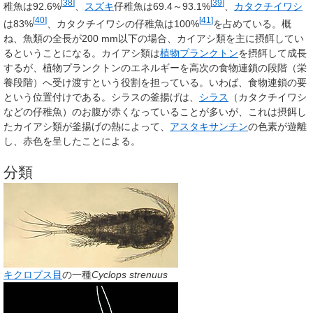
[
38
]
[
39
]
稚魚は92.6%
、
スズキ
仔稚魚は69.4～93.1%
、
カタクチイワシ
[
40
]
[
41
]
は83%
、カタクチイワシの仔稚魚は100%
を占めている。概
ね、魚類の全長が200 mm以下の場合、カイアシ類を主に摂餌してい
るということになる。カイアシ類は
植物プランクトン
を摂餌して成長
するが、植物プランクトンのエネルギーを高次の食物連鎖の段階（栄
養段階）へ受け渡すという役割を担っている。いわば、食物連鎖の要
という位置付けである。シラスの釜揚げは、
シラス
（カタクチイワシ
などの仔稚魚）のお腹が赤くなっていることが多いが、これは摂餌し
たカイアシ類が釜揚げの熱によって、
アスタキサンチン
の色素が遊離
し、赤色を呈したことによる。
分類
キクロプス目
の一種
Cyclops strenuus