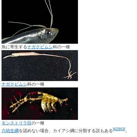
魚に寄生する
ナガクビムシ
科の一種
ナガクビムシ
科の一種
モンストリラ目
の一種
[
42
]
[
43
]
六幼生綱
を認めない場合、
カイアシ綱
に分類する説もある
。