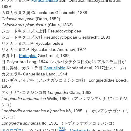
パラカラヌス科
Paracalanidae
Soh, Ohtsuka, Imabayashi & Suh,
1999
カロカラヌス属 Calocalanus
Giesbrecht, 1888
Calocalanus pavo
(Dana, 1852)
Calocalanus plumulosus
(Claus, 1863)
シュードキクロプス上科 Pseudocyclopidea
シュードキクロプス科 Pseudocyclopidae
Giesbrecht, 1893
リオカラヌス上科 Ryocalanoidea
リオカラヌス科 Ryocalanidae
Andronov, 1974
後脚上目
Podoplea
Giesbrecht, 1882
目 Polyarthra
Lang, 1944
（ハルパクチクス目のポリアルスラ亜目が
目に昇格。カヌエラ目
Canuelloida
Khodami et al, 2017
はシノニム）
カヌエラ科 Canuellidae
Lang, 1944
ロンギペディア科（アシナガソコミジンコ科） Longipediidae
Boeck,
1865
アシナガソコミジンコ属
Longipedia
Claus, 1862
Longipedia andamanica
Wells, 1980
（アンダマンアシナガソコミジ
ンコ）
Longipedia andamanica nipponica
Itô, 1985
（ニホンアシナガソコミ
ジンコ）
Longipedia spinulosa
Itô, 1981
（トゲアシナガソコミジンコ）
[
55
]
キクロプス目
（ケンミジンコ目
）
Cyclopoida
Burmeister, 1834