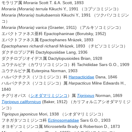
モラリア属
Moraria
Scott T. & A. Scott, 1893
Moraria (Moraria) terrula
Kikuchi Y., 1991
（コブソコミジンコ）
Moraria (Moraria) tsukubaensis
Kikuchi Y., 1991
（ツクバソコミジン
コ）
Moraria (Moraria) varica
(Graeter, 1911)
（アルキソコミジンコ）
エパクトファネス亜科 Epactophaninae
(Borutsky, 1952)
エパクトファネス属 Epactophanes Mrázek, 1893
Epactophanes richardi richardi
Mrázek, 1893
（チビソコミジンコ）
ダクチロプジア科 Dactylopusiidae
Lang, 1936
ダクチロプジオイデス属 Dactylopusioides
Brian, 1928
ユウテルピナ（カワリソコミジンコ）科
Tachidiidae Sars G.O., 1909
ユウテルピナ属 Euterpina
Norman, 1903
ハルパクチクス（ソコミジンコ）科
Harpacticidae
Dana, 1846
ハルパクチクス（ソコミジンコ）属
Harpacticus
Milne Edwards H.,
1840
チグリオパス（
シオダマリミジンコ
）属
Tigriopus
Norman, 1869
Tigriopus californicus
(Baker, 1912)
（カリフォルニアシオダマリミジ
ンコ）
Tigriopus japonicus
Mori, 1938
（シオダマリミジンコ）
フネガタソコミジンコ科
Ectinosomatidae
Sars G.O., 1903
オヨギソコミジンコ属
Microsetella
Brady & Robertson D., 1873