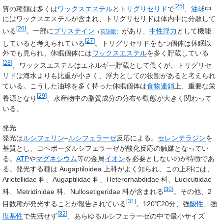
[
25
]
質の種類は多くは
ワックスエステル
と
トリグリセリド
で
、
油球
中
にはワックスエステルが含まれ、トリグリセリドは体内中に分散して
[
26
]
いる
。一部に
プリステイン
があり、
中性浮力
として機能
（
英語版
）
[
27
]
していると考えられている
。トリグリセリドをもつ個体は休眠以
外でも見られ、休眠個体には
ワックスエステル
を多く貯蔵している
[
28
]
。ワックスエステルはエネルギー貯蔵として働くが、トリグリセ
リドは海水よりも比重が小さく、浮力としての役割があると考えられ
ている。こうした油球を多く持った休眠個体は
食物連鎖
上、重要な栄
[
29
]
養源となり
、水産物中の脂質成分の分布や動態が大きく関わって
いる。
発光
発光は
ルシフェリン
–
ルシフェラーゼ
反応による。
セレンテラジン
を
基質とし、コペポーダルシフェラーゼが酸化反応の触媒となってい
る。
ATP
や
マグネシウム
等の金属
イオン
を必要としないのが特徴であ
る。発光する種は
Augaptiloidea
上科がよく知られ、この上科には、
Arietellidae
科、
Augaptilidae
科、
Heterorhabdidae
科、
Lucicutiidae
[
30
]
科、
Metridinidae
科、
Nullosetigeridae
科が含まれる
。その他、2
[
31
]
目数種が発光することが報告されている
。120℃20分、強
酸性
、強
[
32
]
塩基性
で失活せず
、あらゆるルシフェラーゼの中で最小サイズ