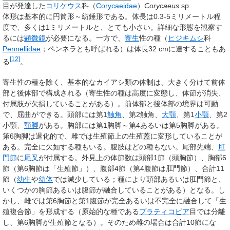
目が発達した
コリケウス
科（
Corycaeidae
）
Corycaeus
sp.
体形は基本的に円筒形～紡錘形である。体長は0.3-5ミリメートル程
度で、多くは1ミリメートルと、とても小さい。詳細な形態を観察す
るには
顕微鏡
が必要になる。一方で、
寄生
性の種（
ヒジキムシ
科
Pennellidae
；ペンネラとも呼ばれる）は体長32 cmに達することもあ
[
12
]
る
。
寄生性の種を除く、基本的なカイアシ類の体制は、大きく分けて
前体
部
と
後体部
で構成される（寄生性の種は高度に変態し、体節が消失、
付属肢が欠損していることがある）。前体部と後体部の境界は可動
で、屈曲ができる。頭部には
第1
触角
、
第2触角
、
大顎
、
第1
小顎
、
第2
小顎
、
顎脚
がある。胸部には第1
胸脚
～第4あるいは第5胸脚がある。
第6胸脚は退化的で、雌では生殖節上の生殖蓋に変形していることが
ある。完全に欠如する種もいる。腹肢はどの種もない。尾部先端、
肛
門節
に
尾叉
が付属する。外見上の体節数は頭部1節（頭胸節）、胸部6
節（第6胸節は「生殖節」）、腹部4節（第4腹節は肛門節）、合計11
節（
幼生
や
幼体
では減少している；種により頭部あるいは肛門節と、
いくつかの胸節あるいは腹節が融合していることがある）となる。し
かし、雌では第6胸節と第1腹節が完全あるいは不完全に融合して「
生
殖複合節
」を形成する（原始的な種である
プラティコピア
目では分離
し、第6胸脚が生殖節となる）。そのため雌の場合は合計10節にな