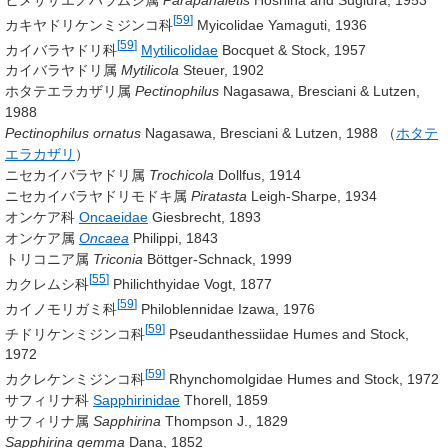
[
59
]
カキヤドリケンミジンコ科
Myicolidae
Yamaguti, 1936
[
59
]
カイバラヤドリ科
Mytilicolidae
Bocquet & Stock, 1957
カイバラヤドリ属
Mytilicola
Steuer, 1902
ホタテエラカザリ属
Pectinophilus
Nagasawa, Bresciani & Lutzen,
1988
Pectinophilus ornatus
Nagasawa, Bresciani & Lutzen, 1988
（
ホタテ
エラカザリ
）
ニセカイバラヤドリ属
Trochicola
Dollfus, 1914
ニセカイバラヤドリモドキ属
Piratasta
Leigh-Sharpe, 1934
オンケア科
Oncaeidae
Giesbrecht, 1893
オンケア属
Oncaea
Philippi, 1843
トリコニア属
Triconia
Böttger-Schnack, 1999
[
55
]
カクレムシ科
Philichthyidae
Vogt, 1877
[
59
]
カイノモリガミ科
Philoblennidae
Izawa, 1976
[
59
]
チドリケンミジンコ科
Pseudanthessiidae
Humes and Stock,
1972
[
59
]
カクレケンミジンコ科
Rhynchomolgidae
Humes and Stock, 1972
サフィリナ科
Sapphirinidae
Thorell, 1859
サフィリナ属
Sapphirina
Thompson J., 1829
Sapphirina gemma
Dana, 1852