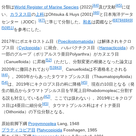
[
44
]
[
45
]
分類は
World Register of Marine Species
(2022)
及び文献
に従
[
46
]
い、
カラヌス目
の
上科
はOhtsuka & Huys (2001)
と日本海洋データ
[
47
]
[
6
]
[
7
]
[
48
]
[
49
]
センター（JODC）
に準じて分類した。
和名
は図鑑など
[
50
]
[
51
]
を参考にした。
2017年にポエキロストム目（
Poecilostomatoida
）は解体されキクロ
プス目（
Cyclopoida
）に統合、ハルパクチクス目（
Harpacticoida
）の
一部のグループ（ポリアルスラ亜目Polyarthra）がカヌエラ目
[
52
]
（Canuelloida）に昇格
（ただし、分類変更の根拠となった論文は
[
53
]
[
43
]
2020年に撤回されており
、Canuelloidaは不適格名とされる
[
44
]
）。2003年からあったタウマトプシルス目（Thaumatopsylloida）
[
54
]
[
45
]
は、2019年にキクロプス目の科に降格
、現在の10目となる（発
生の観点からタウマトプシルス目を竿尾上目Rhabdomopleaに分割す
[
42
]
る説も対立しているが
、ここでは扱わない）。2019年にキクロプ
[
45
]
ス目は4亜目に細分化
、タウマトプシルス科はオイトナ亜目
（Oithonida）の下位分類となる。
原始前脚下綱
Progymnoplea
Lang, 1948
プラティコピア目
Platycopioida
Fosshagen, 1985