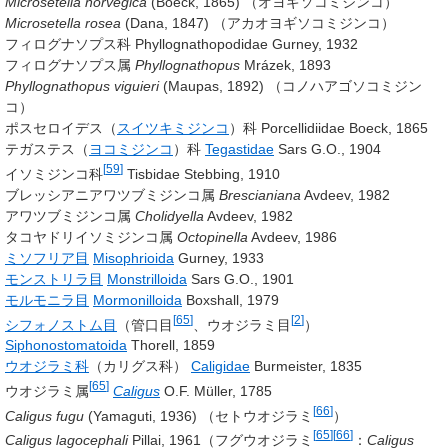
Microsetella norvegica
(Boeck, 1865)
（オヨギソコミジンコ）
Microsetella rosea
(Dana, 1847)
（アカオヨギソコミジンコ）
フィログナソプス科 Phyllognathopodidae
Gurney, 1932
フィログナソプス属
Phyllognathopus
Mrázek, 1893
Phyllognathopus viguieri
(Maupas, 1892)
（コノハアゴソコミジン
コ）
ポスセロイデス（
スイツキミジンコ
）科 Porcellidiidae
Boeck, 1865
テガステス（
ヨコミジンコ
）科
Tegastidae
Sars G.O., 1904
[
59
]
イソミジンコ科
Tisbidae Stebbing, 1910
ブレッシアニアワツブミジンコ属
Brescianiana
Avdeev, 1982
アワツブミジンコ属
Cholidyella
Avdeev, 1982
タコヤドリイソミジンコ属
Octopinella
Avdeev, 1986
ミソフリア目
Misophrioida
Gurney, 1933
モンストリラ目
Monstrilloida
Sars G.O., 1901
モルモニラ目
Mormonilloida
Boxshall, 1979
[
65
]
[
2
]
シフォノストム目
（管口目
、ウオジラミ目
）
Siphonostomatoida
Thorell, 1859
ウオジラミ科
（カリグス科）
Caligidae
Burmeister, 1835
[
65
]
ウオジラミ属
Caligus
O.F. Müller, 1785
[
66
]
Caligus fugu
(Yamaguti, 1936)
（セトウオジラミ
）
[
65
]
[
66
]
Caligus lagocephali
Pillai, 1961
（フグウオジラミ
：
Caligus