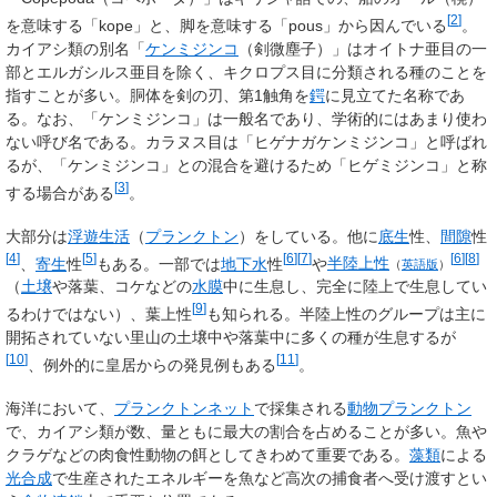
[
2
]
を意味する「kope」と、脚を意味する「pous」から因んでいる
。
カイアシ類の別名「
ケンミジンコ
（剣微塵子）」はオイトナ亜目の一
部とエルガシルス亜目を除く、キクロプス目に分類される種のことを
指すことが多い。胴体を剣の刃、第1触角を
鍔
に見立てた名称であ
る。なお、「ケンミジンコ」は一般名であり、学術的にはあまり使わ
ない呼び名である。カラヌス目は「ヒゲナガケンミジンコ」と呼ばれ
るが、「ケンミジンコ」との混合を避けるため「ヒゲミジンコ」と称
[
3
]
する場合がある
。
大部分は
浮遊生活
（
プランクトン
）をしている。他に
底生
性、
間隙
性
[
4
]
[
5
]
[
6
]
[
7
]
[
6
]
[
8
]
、
寄生
性
もある。一部では
地下水
性
や
半陸上性
（
英語版
）
（
土壌
や落葉、コケなどの
水膜
中に生息し、完全に陸上で生息してい
[
9
]
るわけではない）、葉上性
も知られる。半陸上性のグループは主に
開拓されていない里山の土壌中や落葉中に多くの種が生息するが
[
10
]
[
11
]
、例外的に皇居からの発見例もある
。
海洋において、
プランクトンネット
で採集される
動物プランクトン
で、カイアシ類が数、量ともに最大の割合を占めることが多い。魚や
クラゲなどの肉食性動物の餌としてきわめて重要である。
藻類
による
光合成
で生産されたエネルギーを魚など高次の捕食者へ受け渡すとい