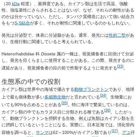
（
20
kDa
程度）、最輝度である。カイアシ類は生活で高温、強酸
性、強塩基性にさらされることはないが、なぜ、それらの耐性がある
のかは分かっていない。ただし、タンパク質構造において強い結合力
をもつ
S-S結合
が多く、それが耐性に関連しているのかもしれない。
発光は分泌型で、体表に分泌腺がある。通常、発光には
性的二型
があ
り、生殖行動に関連していると考えられている。
Heterorhabdidae
科
Disseta
属の一種は、視覚捕食者に目掛けて分泌
し、発光を目くらましに使用することがある。この際、発光するのに
[
33
]
遅延があり、視覚捕食者の目の前で炸裂するように発光する
。
生態系の中での役割
カイアシ類は世界中の海域で優占する
動物プランクトン
であり、地球
[
34
]
上で最も個体数が多い
多細胞生物
だと言われている
。生物量にお
[
35
]
いても90%を占めることがある
。特に海洋で繁栄しているのは、
[
36
]
カイアシ類の中でもカラヌス目に分類される種である
。したがっ
て、動物プランクトンを摂餌する生物、例えば魚類はカイアシ類を主
に摂餌しているということになる。実際に、日本近海では、消化管内
[
37
]
容物を調べると、
サンマ
は62～100%がカイアシ類であり
、
アユ
仔