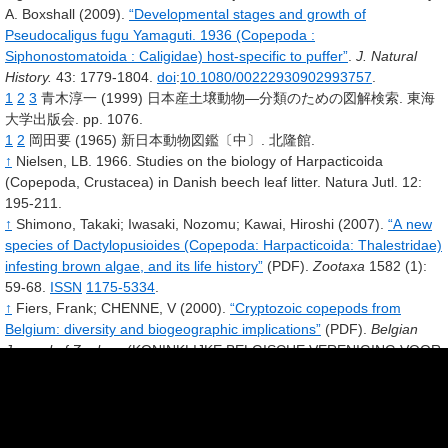
A. Boxshall
(2009).
“Developmental stages and growth of
Pseudocaligus fugu Yamaguti. 1936 (Copepoda
:
Siphonostomatoida
: Caligidae) host-specific to puffer”
.
J. Natural
History.
43
: 1779-1804.
doi
:
10.1080/00222930902993757
.
1
2
3
青木淳一 (1999) 日本産土壌動物―分類のための図解検索. 東海
大学出版会. pp. 1076.
1
2
岡田要 (1965) 新日本動物図鑑〔中〕. 北隆館.
↑
Nielsen, LB. 1966. Studies on the biology of Harpacticoida
(Copepoda, Crustacea) in Danish beech leaf litter. Natura Jutl. 12:
195-211.
↑
Shimono, Takaki
;
Iwasaki, Nozomu
;
Kawai, Hiroshi
(2007).
“A new
species of Dactylopusioides (Copepoda: Harpacticoida: Thalestridae)
infesting brown algae, and its life history”
(PDF).
Zootaxa
1582
(1):
59-68.
ISSN
1175-5334
.
↑
Fiers, Frank; CHENNE, V
(2000).
“Cryptozoic copepods from
Belgium: diversity and biogeographic implications”
(PDF).
Belgian
Journal of Zoology
(KONINKLIJKE BELGISCHE VERENIGING VOOR
DIERKUNDE)
130
(1): 11-20
.
↑
菊地義昭「皇居の陸生ソコミジンコ類」『国立科学博物館専報』第
35号、国立科学博物館、2000年、99-101頁、
ISSN
0082-4755
、
CRID
1520853833499175168
。