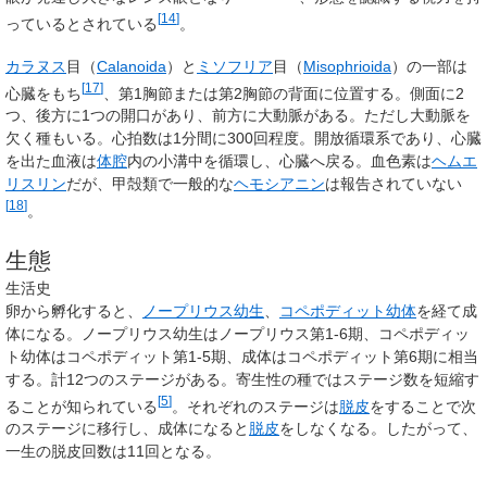
[
14
]
っているとされている
。
カラヌス
目（
Calanoida
）と
ミソフリア
目（
Misophrioida
）の一部は
[
17
]
心臓をもち
、第1胸節または第2胸節の背面に位置する。側面に2
つ、後方に1つの開口があり、前方に大動脈がある。ただし大動脈を
欠く種もいる。心拍数は1分間に300回程度。開放循環系であり、心臓
を出た血液は
体腔
内の小溝中を循環し、心臓へ戻る。血色素は
ヘムエ
リスリン
だが、甲殻類で一般的な
ヘモシアニン
は報告されていない
[
18
]
。
生態
生活史
卵から孵化すると、
ノープリウス幼生
、
コペポディット幼体
を経て成
体になる。ノープリウス幼生はノープリウス第1-6期、コペポディッ
ト幼体はコペポディット第1-5期、成体はコペポディット第6期に相当
する。計12つのステージがある。寄生性の種ではステージ数を短縮す
[
5
]
ることが知られている
。それぞれのステージは
脱皮
をすることで次
のステージに移行し、成体になると
脱皮
をしなくなる。したがって、
一生の脱皮回数は11回となる。