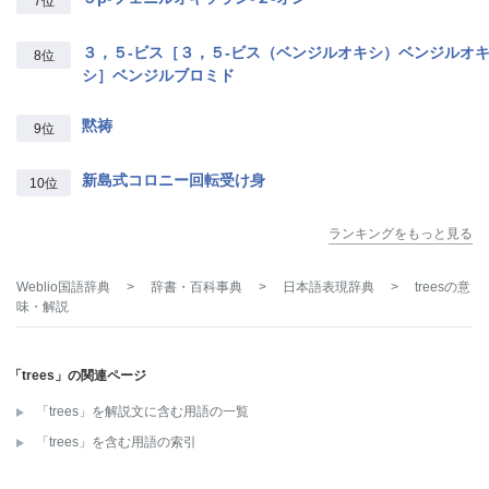
7位
３，５‐ビス［３，５‐ビス（ベンジルオキシ）ベンジルオ
8位
シ］ベンジルブロミド
黙祷
9位
新島式コロニー回転受け身
10位
ランキングをもっと見る
Weblio国語辞典
>
辞書・百科事典
>
日本語表現辞典
>
trees
の意
味・解説
「trees」の関連ページ
「trees」を解説文に含む用語の一覧
「trees」を含む用語の索引