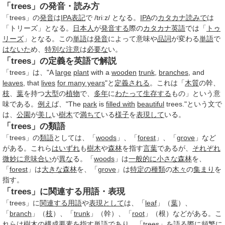
「trees」の発音・読み方
「trees」の
発音
は
IPA
表記
で /triːz/ となる。
IPA
の
カタカナ
読みで
は
「トリーズ」となる。
日本人
が
発音する
際の
カタカナ英語
では「
トゥ
リーズ
」となる。この
単語
は
発音
によって意味や
品詞
が変わる
単語
で
はないた
め、
特別な
注意
は
必要な
い。
「trees」の定義を英語で解説
「trees」は、"A
large
plant
with a
wooden
trunk
,
branches
, and
leaves
, that
lives
for many years
"と
定義される
。これは「
木質
の幹、
枝
、
葉
を持つ
大型
の
植物
で、
多年
に
わたって
生存する
もの」という意
味である。
例え
ば、"The
park
is
filled with
beautiful
trees."という文で
は、
公園
が
美し
い
樹木
で
満ちて
いる
様子
を
表現して
いる。
「trees」の類語
「trees」の
類語
としては、「
woods
」、「
forest
」、「
grove
」など
がある。これら
はいずれ
も
樹木
や
森林
を指す
言葉
であるが、
それぞれ
微妙に
意味合い
が
異な
る。「
woods
」は
一般的に
小さな
森林
を、
「
forest
」は
大きな森
林
を、「
grove
」は
特定の
種類
の
木々
の
集まり
を
指す。
「trees」に関連する用語・表現
「trees」に
関連する用語
や
表現として
は、「
leaf
」（
葉
）、
「
branch
」（
枝
）、「
trunk
」（幹）、「
root
」（根）などがある。こ
れらは
樹木
の
構成要素
を指す
単語
であり、「trees」を語る際に
頻繁に