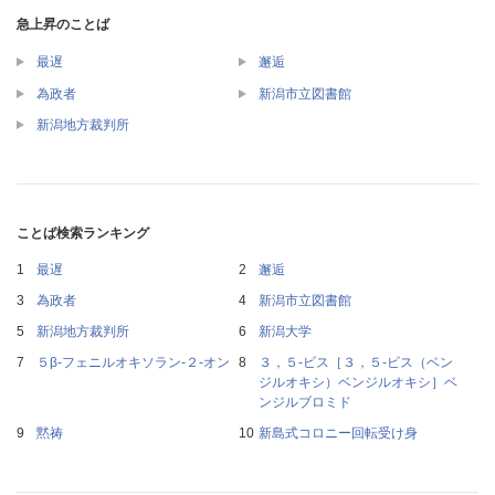
急上昇のことば
最遅
邂逅
為政者
新潟市立図書館
新潟地方裁判所
ことば検索ランキング
最遅
邂逅
為政者
新潟市立図書館
新潟地方裁判所
新潟大学
５β‐フェニルオキソラン‐２‐オン
３，５‐ビス［３，５‐ビス（ベン
ジルオキシ）ベンジルオキシ］ベ
ンジルブロミド
黙祷
新島式コロニー回転受け身