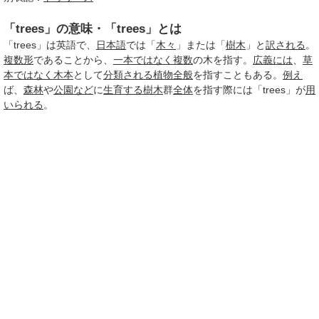
「trees」の意味・「trees」とは
「trees」は英語で、
日本語
では「
木々
」または「
樹木
」と
訳される
。
複数形
であることから、
一本
ではなく
複数
の木を指す。
広義には
、
草
本
ではなく
木本
として
分類される
植物
全般
を指すこともある。
例え
ば、
森林
や
公園など
に
生育する
樹木
群
全体
を指す際には「trees」が
用
いられる
。