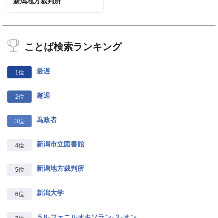
新潟地方裁判所
ことば検索ランキング
最遅
1位
邂逅
2位
為政者
3位
新潟市立図書館
4位
新潟地方裁判所
5位
新潟大学
6位
５β‐フェニルオキソラン‐２‐オン