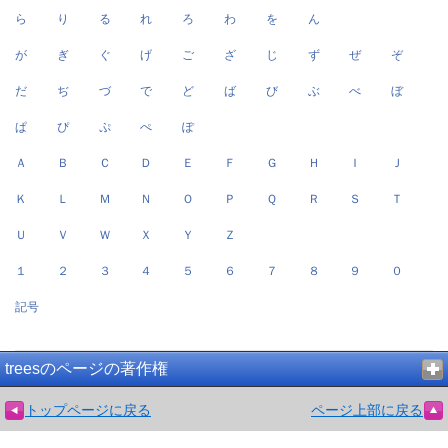
ら
り
る
れ
ろ
わ
を
ん
が
ぎ
ぐ
げ
ご
ざ
じ
ず
ぜ
ぞ
だ
ぢ
づ
で
ど
ば
び
ぶ
べ
ぼ
ぱ
ぴ
ぷ
ぺ
ぽ
Ａ
Ｂ
Ｃ
Ｄ
Ｅ
Ｆ
Ｇ
Ｈ
Ｉ
Ｊ
Ｋ
Ｌ
Ｍ
Ｎ
Ｏ
Ｐ
Ｑ
Ｒ
Ｓ
Ｔ
Ｕ
Ｖ
Ｗ
Ｘ
Ｙ
Ｚ
１
２
３
４
５
６
７
８
９
０
記号
treesのページの著作権
トップページに戻る
ページ上部に戻る