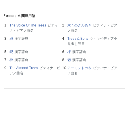
「trees」の関連用語
The Voice Of The Trees
ピティ
木々のざわめき
ピティナ・ピア
ナ・ピアノ曲名
ノ曲名
樾
漢字辞典
Trees & Bolts
ウィキペディア小
見出し辞書
屺
漢字辞典
棵
漢字辞典
楂
漢字辞典
魎
漢字辞典
The Almond Trees
ピティナ・ピ
アーモンドの木
ピティナ・ピア
アノ曲名
ノ曲名