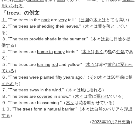
用いられる
。
「trees」の例文
１.
"The trees in the
park
are
very
tall."（
公園
の
木々
はとても高い）
２. "The trees are shedding their leaves."（
木々
は
葉
を
落として
い
る）
３. "The trees
provide
shade
in the summer."（
木々
は夏に
日陰
を
提
供する
）
４. "The trees are
home to
many
birds."（
木々
は
多く
の
鳥
の
住処
であ
る）
５. "The trees are
turning
red
and yellow."（
木々
は赤や
黄色に
変わっ
ている
）
６. "The trees were
planted
fifty
years
ago."（その
木々
は
50年前
に
植
えられ
た）
７. "The trees
sway
in the wind."（
木々
は
風に揺れる
）
８. "The trees are
covered
in snow."（
木々
は
雪
に
覆われ
ている）
９. "The trees are blossoming."（
木々
は花を咲かせている）
１０
. "The trees
form a
natural
barrier."（
木々
は自然の
バリア
を
形成
する
）
（
2023年
10月2日
更新
）