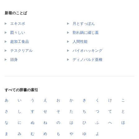
新着のことば
エキスポ
月とすっぽん
図々しい
割れ鍋に綴じ蓋
超加工食品
人間性能
テスクリアル
バイオハッキング
頭身
ディノバルド亜種
すべての辞書の索引
あ
い
う
え
お
か
き
く
け
こ
さ
し
す
せ
そ
た
ち
つ
て
と
な
に
ぬ
ね
の
は
ひ
ふ
へ
ほ
ま
み
む
め
も
や
ゆ
よ