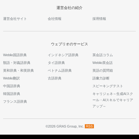
運営会社の紹介
運営会社サイト
会社情報
採用情報
ウェブリオのサービス
Weblio国語辞典
インドネシア語辞典
英会話コラム
類語・対義語辞典
タイ語辞典
Weblio英会話
英和辞典・和英辞典
ベトナム語辞典
英語の質問箱
Weblio翻訳
古語辞典
語彙力診断
中国語辞典
スピーキングテスト
韓国語辞典
キャリジェネ～生成AIスク
ール・AIスキルでキャリア
フランス語辞典
アップ～
©2026 GRAS Group, Inc.