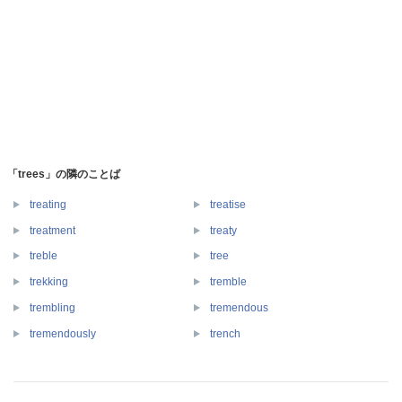
「trees」の隣のことば
treating
treatise
treatment
treaty
treble
tree
trekking
tremble
trembling
tremendous
tremendously
trench