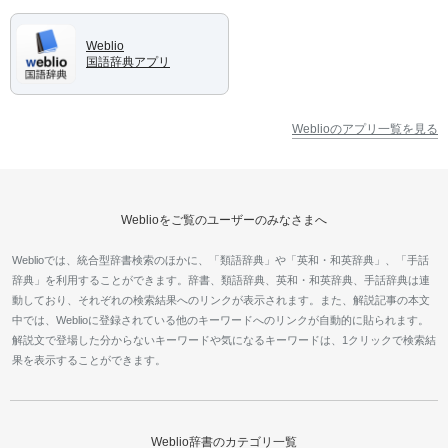
Weblio
国語辞典アプリ
Weblioのアプリ一覧を見る
Weblioをご覧のユーザーのみなさまへ
Weblioでは、統合型辞書検索のほかに、「類語辞典」や「英和・和英辞典」、「手話
辞典」を利用することができます。辞書、類語辞典、英和・和英辞典、手話辞典は連
動しており、それぞれの検索結果へのリンクが表示されます。また、解説記事の本文
中では、Weblioに登録されている他のキーワードへのリンクが自動的に貼られます。
解説文で登場した分からないキーワードや気になるキーワードは、1クリックで検索結
果を表示することができます。
Weblio辞書のカテゴリ一覧