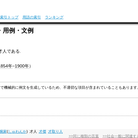
索引トップ
用語の索引
ランキング
・用例・文例
才人である.
1854年
−
1900年
）
グラムで機械的に例文を生成しているため、不適切な項目が含まれていることもありま
腕家
(
しゅわんか
)
才人
才傑
才取り人
>>同じ種類の言葉
>>社会一般に関連す