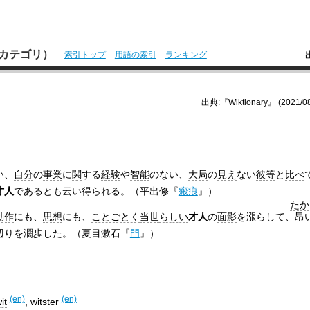
本語カテゴリ）
索引トップ
用語の索引
ランキング
出典:『Wiktionary』 (2021/08
い、
自分
の
事業
に
関
する
経験
や
智能
のない、
大局
の
見え
ない
彼等
と
比べ
才人
であるとも云い
得られる
。（
平出修
『
瘢痕
』）
たか
動作
にも、
思想
にも、
ことごとく
当世
らしい
才人
の
面影
を漲らして、
昂
辺り
を濶歩した。（
夏目漱石
『
門
』）
(en)
(en)
it
,
witster