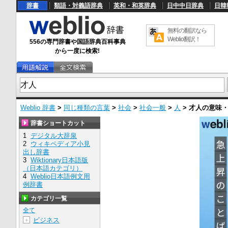
辞書
類語・対義語辞典
英和・和英辞典
日中中日辞典
日韓
無料の翻訳なら
Weblio翻訳！
556の専門辞書や国語辞典百科事典
から一度に検索!
Weblio 辞書
>
同じ種類の言葉
>
社会
>
社会一般
>
人
>
才人
の意味
辞書ショートカット
1
デジタル大辞泉
2
ウィキペディア小見
出し辞書
3
Wiktionary日本語版
（日本語カテゴリ）
4
Weblio日本語例文用
例辞書
カテゴリ一覧
全て
ビジネス
＋