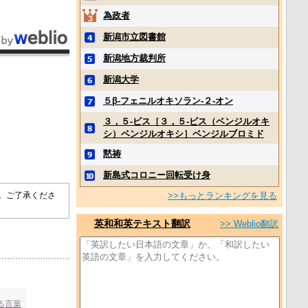
為政者
新潟市立図書館
新潟地方裁判所
新潟大学
５β‐フェニルオキソラン‐２‐オン
３，５‐ビス［３，５‐ビス（ベンジルオキ
シ）ベンジルオキシ］ベンジルブロミド
黙祷
新島式コロニー回転受け身
>>もっとランキングを見る
す。ご了承くださ
英和和英テキスト翻訳
>> Weblio翻訳
る言葉