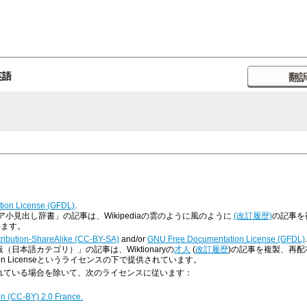
英語
ion License (GFDL)
.
小見出し辞書」の記事は、Wikipediaの雲のように風のように
(改訂履歴)
の記事を複
います。
ribution-ShareAlike (CC-BY-SA)
and/or
GNU Free Documentation License (GFDL)
.
版（日本語カテゴリ）」の記事は、Wiktionaryの
才人
(
改訂履歴
)の記事を複製、再配布したも
ntation Licenseというライセンスの下で提供されています。
明示されている場合を除いて、次のライセンスに従います：
on (CC-BY) 2.0 France.