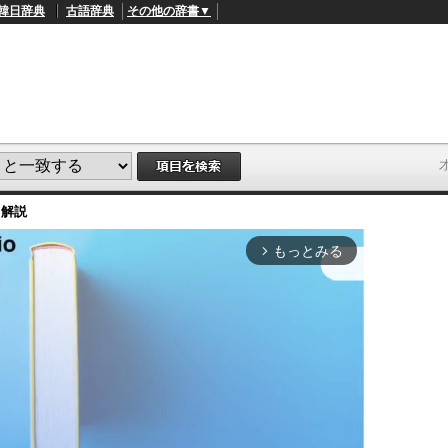
韓日辞典
古語辞典
その他の辞書▼
・解説
もっとみる
arrow_forward_ios