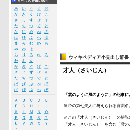
すべての辞書の索引
あ
い
う
え
お
か
き
く
け
こ
さ
し
す
せ
そ
た
ち
つ
て
と
な
に
ぬ
ね
の
は
ひ
ふ
へ
ほ
ま
み
む
め
も
や
ゆ
よ
ら
り
る
れ
ろ
ウィキペディア小見出し辞書
わ
を
ん
が
ぎ
ぐ
げ
ご
才人（さいじん）
ざ
じ
ず
ぜ
ぞ
だ
ぢ
づ
で
ど
ば
び
ぶ
べ
ぼ
ぱ
ぴ
ぷ
ぺ
ぽ
「
雲のように風のように
」の
記事
に
Ａ
Ｂ
Ｃ
Ｄ
Ｅ
皇帝
の
第七
夫人
に
与えられる
官職名
Ｆ
Ｇ
Ｈ
Ｉ
Ｊ
Ｋ
Ｌ
Ｍ
Ｎ
Ｏ
※この「才人（さいじん）」の解説
Ｐ
Ｑ
Ｒ
Ｓ
Ｔ
Ｕ
Ｖ
Ｗ
Ｘ
Ｙ
「才人（さいじん）」を含む「雲の
Ｚ