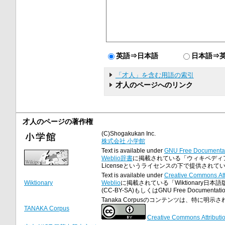
英語⇒日本語
日本語⇒
「才人」を含む用語の索引
才人のページへのリンク
才人のページの著作権
(C)Shogakukan Inc.
株式会社 小学館
Text is available under
GNU Free Documentat
Weblio辞書
に掲載されている「ウィキペディア
Licenseというライセンスの下で提供されて
Text is available under
Creative Commons Att
Wiktionary
Weblio
に掲載されている「Wiktionary日本語
(CC-BY-SA)もしくはGNU Free Docume
Tanaka Corpusのコンテンツは、特に
TANAKA Corpus
Creative Commons Attributi