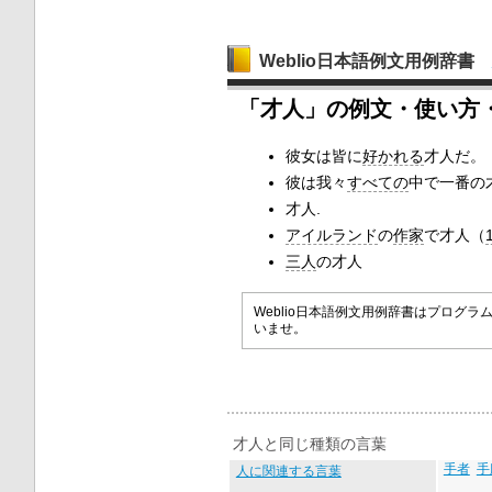
Weblio日本語例文用例辞書
「才人」の例文・使い方
彼女は皆に
好かれる
才人だ。
彼は我々
すべての
中で一番の
才人.
アイルランド
の
作家
で才人（
三人
の才人
Weblio日本語例文用例辞書はプロ
いませ。
才人と同じ種類の言葉
手者
手
人に関連する言葉