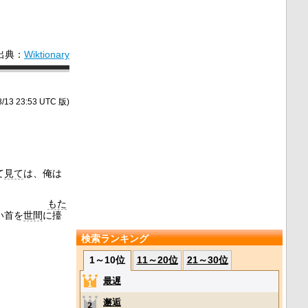
出典：
Wiktionary
/13 23:53 UTC 版)
て
見て
は、俺は
もた
い首を
世間
に
擡
検索ランキング
1～10位
11～20位
21～30位
最遅
邂逅