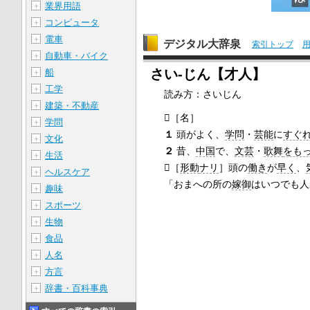
業界用語
＋
コンピュータ
＋
電車
＋
デジタル大辞泉
索引トップ
自動車・バイク
＋
さい‐じん【才人】
船
＋
工学
＋
読み方：さいじん
建築・不動産
＋

［名］
学問
＋
１
頭がよく、
学問
・
芸能
に
すぐ
文化
＋
２
昔、
中国
で、
文芸
・
歌舞
をも
生活
＋

［
形動
ナリ
］
頭の
働き
が
早く
、
ヘルスケア
＋
「おまへの所の
嫁御
はいつでも人
趣味
＋
スポーツ
＋
生物
＋
食品
＋
人名
＋
方言
＋
辞書・百科事典
＋