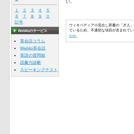
い。
１
２
３
４
５
６
７
８
９
０
記号
ウィキペディア小見出し辞書の「才人」
ているため、不適切な項目が含まれて
Weblioのサービス
わせ
。
英会話コラム
Weblio英会話
英語の質問箱
語彙力診断
スピーキングテスト