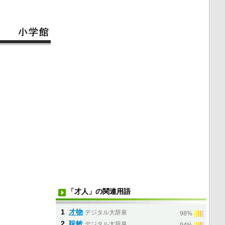
「才人」の関連用語
1
才物
デジタル大辞泉
|
|
|
|
|
98%
2
聡敏
デジタル大辞泉
|
|
|
|
|