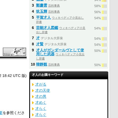
94%
3
鄭慶雲
百科事典
|
|
|
|
|
58%
4
狄玉輝
百科事典
|
|
|
|
|
56%
5
平賀才人
ウィキペディア小見出し
|
|
|
|
|
54%
辞書
6
芸能才人図鑑
ウィキペディア小見
|
|
|
|
|
54%
出し辞書
7
才
デジタル大辞泉
|
|
|
|
|
54%
8
才賢
デジタル大辞泉
|
|
|
|
|
54%
9
才人がガンダールヴとして使
|
|
|
|
|
50%
用した武器
ウィキペディア小見出
し辞書
10
韓静観
百科事典
|
|
|
|
|
50%
才人のお隣キーワード
8:42 UTC 版)
才がる
才の天使
才の男
才めく
才らく
要
を参照くださ
才らぐ