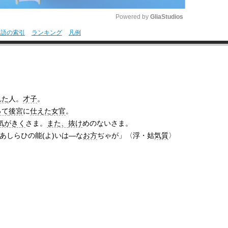
Powered by 
GliaStudios
用語の索引
ランキング
凡例
M
u
t
e
れた
人。
才子
。
って
後宮
に
仕えた
女官
。
気がきく
さま。
また、
抜け
めのないさま。
あしらひの能(よ)いは―な
お方
ぢゃが」〈浮・姑
気質
〉