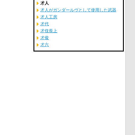
才人
才人がガンダールヴとして使用した武器
才人工房
才代
才伎長上
才俊
才六