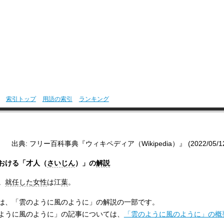
索引トップ
用語の索引
ランキング
出典: フリー百科事典『ウィキペディア（Wikipedia）』 (2022/05/12 1
おける「才人（
さいじん
）」の
解説
。
就任した
女性
は江
葉
。
は、「雲のように風のように」の解説の一部です。
ように風のように」の記事については、
「雲のように風のように」の概