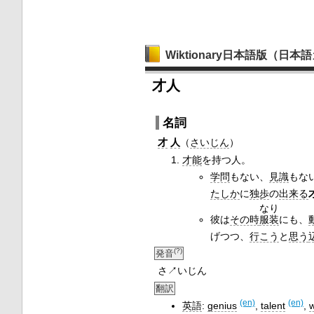
Wiktionary日本語版（日
才人
名詞
才
人
（
さいじん
）
才能
を持つ人。
学問
もない、
見識
もな
たしか
に
独歩
の
出来る
なり
彼は
その時
服装
にも、
げつつ、
行こう
と
思う
(?)
発音
さ↗いじん
翻訳
(en)
(en)
英語
:
genius
,
talent
,
w