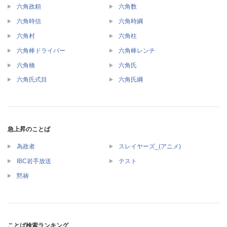
六角政頼
六角数
六角時信
六角時綱
六角村
六角柱
六角棒ドライバー
六角棒レンチ
六角橋
六角氏
六角氏式目
六角氏綱
急上昇のことば
為政者
スレイヤーズ_(アニメ)
IBC岩手放送
テスト
黙祷
ことば検索ランキング