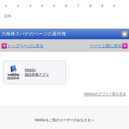
１
２
３
４
５
６
７
８
９
０
記号
六角棒スパナのページの著作権
トップページに戻る
ページ上部に戻る
Weblio
国語辞典アプリ
Weblioのアプリ一覧を見る
Weblioをご覧のユーザーのみなさまへ