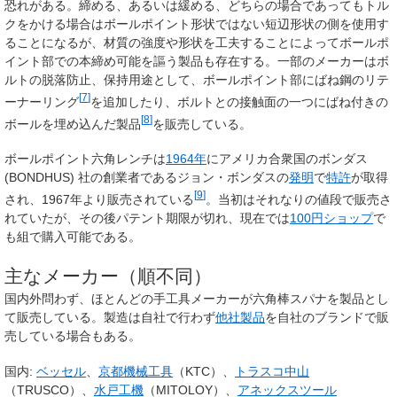
恐れがある。締める、あるいは緩める、どちらの場合であってもトル
クをかける場合はボールポイント形状ではない短辺形状の側を使用す
ることになるが、材質の強度や形状を工夫することによってボールポ
イント部での本締め可能を謳う製品も存在する。一部のメーカーはボ
ルトの脱落防止、保持用途として、ボールポイント部にばね鋼のリテ
[
7
]
ーナーリング
を追加したり、ボルトとの接触面の一つにばね付きの
[
8
]
ボールを埋め込んだ製品
を販売している。
ボールポイント六角レンチは
1964年
にアメリカ合衆国のボンダス
(BONDHUS) 社の創業者であるジョン・ボンダスの
発明
で
特許
が取得
[
9
]
され、1967年より販売されている
。当初はそれなりの値段で販売さ
れていたが、その後パテント期限が切れ、現在では
100円ショップ
で
も組で購入可能である。
主なメーカー（順不同）
国内外問わず、ほとんどの手工具メーカーが六角棒スパナを製品とし
て販売している。製造は自社で行わず
他社製品
を自社のブランドで販
売している場合もある。
国内:
ベッセル
、
京都機械工具
（KTC）、
トラスコ中山
（TRUSCO）、
水戸工機
（MITOLOY）、
アネックスツール