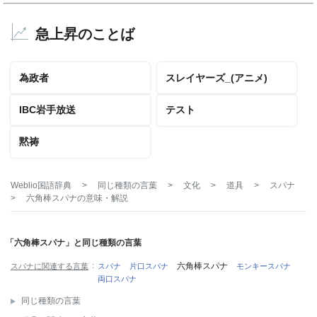
急上昇のことば
為政者
スレイヤーズ_(アニメ)
IBC岩手放送
テスト
黙祷
Weblio国語辞典
>
同じ種類の言葉
>
文化
>
道具
>
スパナ
>
六角棒スパナ
の意味・解説
「六角棒スパナ」と同じ種類の言葉
六角棒スパナ
スパナに関連する言葉
スパナ
片口スパナ
モンキースパナ
両口スパナ
同じ種類の言葉