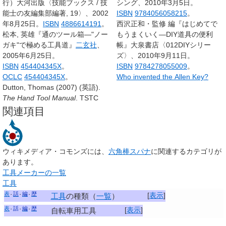
行）大河出版〈技能ブックス / 技
シング、2010年3月5日。
能士の友編集部編著, 19〉、2002
ISBN
9784056058215
。
年8月25日。
ISBN
4886614191
。
西沢正和・監修 編『はじめてで
松本, 英雄『通のツール箱―"ノー
もうまくいく―DIY道具の便利
ガキ"で極める工具道』
二玄社
、
帳』大泉書店〈012DIYシリー
2005年6月25日。
ズ〉、2010年9月11日。
ISBN
454404345X
。
ISBN
9784278055009
。
OCLC
454404345X
。
Who invented the Allen Key?
Dutton, Thomas (2007) (英語).
The Hand Tool Manual
. TSTC
関連項目
ウィキメディア・コモンズには、
六角棒スパナ
に関連するカテゴリが
あります。
工具メーカーの一覧
工具
表
話
編
歴
[
表示
]
工具
の種類（
一覧
）
表
話
編
歴
[
表示
]
自転車用工具