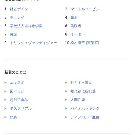
姉とボイン
マートルコービン
チョレイ
邂逅
学校法人吉祥寺学園
為政者
確認
オーダー
トリッシュヴァンディヴァー
松村謙三 (実業家)
新着のことば
エキスポ
月とすっぽん
図々しい
割れ鍋に綴じ蓋
超加工食品
人間性能
テスクリアル
バイオハッキング
頭身
ディノバルド亜種