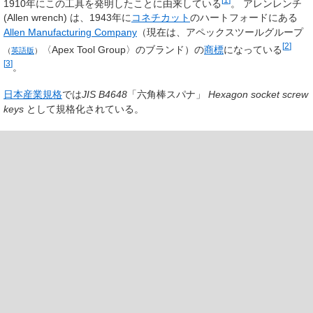
1910年にこの工具を発明したことに由来している
。 アレンレンチ
(Allen wrench) は、1943年に
コネチカット
のハートフォードにある
Allen Manufacturing Company
（現在は、
アペックスツールグループ
[
2
]
〈Apex Tool Group〉のブランド）の
商標
になっている
（
英語版
）
[
3
]
。
日本産業規格
では
JIS B4648
「六角棒スパナ」
Hexagon socket screw
keys
として規格化されている。