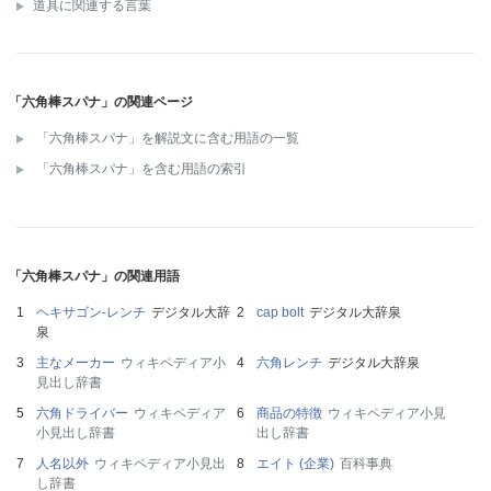
道具に関連する言葉
「六角棒スパナ」の関連ページ
「六角棒スパナ」を解説文に含む用語の一覧
「六角棒スパナ」を含む用語の索引
「六角棒スパナ」の関連用語
ヘキサゴン‐レンチ
デジタル大辞
cap bolt
デジタル大辞泉
泉
主なメーカー
ウィキペディア小
六角レンチ
デジタル大辞泉
見出し辞書
六角ドライバー
ウィキペディア
商品の特徴
ウィキペディア小見
小見出し辞書
出し辞書
人名以外
ウィキペディア小見出
エイト (企業)
百科事典
し辞書