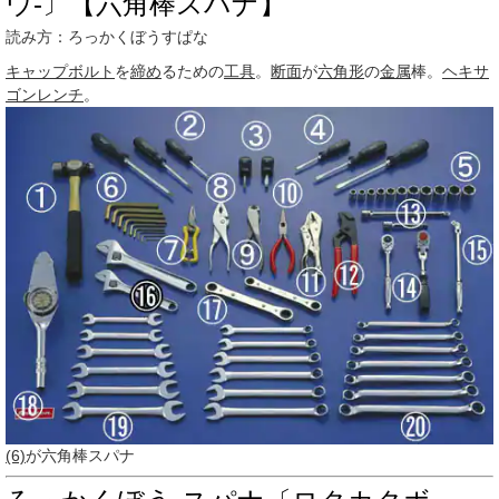
ウ‐〕【六角棒スパナ】
読み方：ろっかくぼうすぱな
キャップボルト
を
締め
るための
工具
。
断面
が
六角形
の
金属
棒。
ヘキサ
ゴンレンチ
。
(6)
が六角棒スパナ