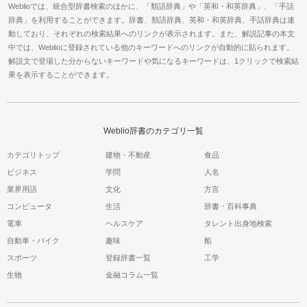
Weblioでは、統合型辞書検索のほかに、「類語辞典」や「英和・和英辞典」、「手話
辞典」を利用することができます。辞書、類語辞典、英和・和英辞典、手話辞典は連
動しており、それぞれの検索結果へのリンクが表示されます。また、解説記事の本文
中では、Weblioに登録されている他のキーワードへのリンクが自動的に貼られます。
解説文で登場した分からないキーワードや気になるキーワードは、1クリックで検索結
果を表示することができます。
Weblio辞書のカテゴリ一覧
カテゴリトップ
建物・不動産
食品
ビジネス
学問
人名
業界用語
文化
方言
コンピュータ
生活
辞書・百科事典
電車
ヘルスケア
タレント出身地検索
自動車・バイク
趣味
船
スポーツ
登録辞書一覧
工学
生物
金融コラム一覧