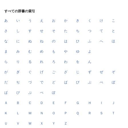
すべての辞書の索引
あ
い
う
え
お
か
き
く
け
こ
さ
し
す
せ
そ
た
ち
つ
て
と
な
に
ぬ
ね
の
は
ひ
ふ
へ
ほ
ま
み
む
め
も
や
ゆ
よ
ら
り
る
れ
ろ
わ
を
ん
が
ぎ
ぐ
げ
ご
ざ
じ
ず
ぜ
ぞ
だ
ぢ
づ
で
ど
ば
び
ぶ
べ
ぼ
ぱ
ぴ
ぷ
ぺ
ぽ
Ａ
Ｂ
Ｃ
Ｄ
Ｅ
Ｆ
Ｇ
Ｈ
Ｉ
Ｊ
Ｋ
Ｌ
Ｍ
Ｎ
Ｏ
Ｐ
Ｑ
Ｒ
Ｓ
Ｔ
Ｕ
Ｖ
Ｗ
Ｘ
Ｙ
Ｚ