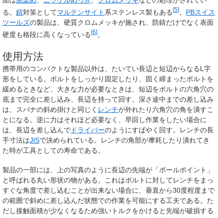
面は
黒染め
、
ニッケルめっき
、
クロムメッキ
などの処理がされてい
[
5
]
る。
錆
対策として
マルテンサイト
系ステンレス製もある
。
PBスイス
ツールズ
の製品は、硬質クロムメッキが施され、防錆だけでなく表面
[
6
]
硬度も格段に高くなっている
。
使用方法
携帯用のコンパクトな製品以外は、たいてい長辺と短辺からなるL字
形をしている。ボルトをしっかり固定したり、固く締まったボルトを
緩めるときなど、大きな力が必要なときは、短辺をボルトの六角穴の
底まで完全に差し込み、長辺を持って回す。深さ途中までの差し込み
は、スパナの斜め掛けと同じく
レンチ
が外れたり六角穴の角を潰すこ
とになる。逆に力はそれほど必要なく、早回し作業をしたい場合に
は、長辺を差し込んで
ドライバー
のようにすばやく回す。レンチの長
手寸法は
JIS
で決められている。レンチの角部が摩耗したり潰れてき
た時が工具としての寿命である。
製品の一部には、上の写真のように長辺の先端が「ボールポイント」
と呼ばれる丸い形状の物がある。これはボルトに対してレンチをまっ
すぐな角度で差し込むことが出来ない場合に、垂直から30度程度まで
の範囲で斜めに差し込んだ状態での作業を可能にする工夫である。た
だし接触面積が少なくなるため強いトルクをかけると先端が破損する