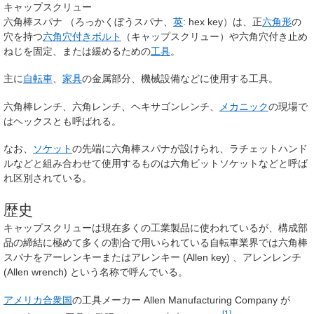
キャップスクリュー
六角棒スパナ
（ろっかくぼうスパナ、
英
:
hex key
）は、正
六角形
の
穴を持つ
六角穴付きボルト
（キャップスクリュー）や六角穴付き止め
ねじを固定、または緩めるための
工具
。
主に
自転車
、
家具
の金属部分、機械設備などに使用する工具。
六角棒レンチ
、
六角レンチ
、
ヘキサゴンレンチ
、
メカニック
の現場で
は
ヘックス
とも呼ばれる。
なお、
ソケット
の先端に六角棒スパナが設けられ、ラチェットハンド
ルなどと組み合わせて使用するものは
六角ビットソケット
などと呼ば
れ区別されている。
歴史
キャップスクリューは現在多くの工業製品に使われているが、構成部
品の締結に極めて多くの割合で用いられている自転車業界では六角棒
スパナを
アーレンキー
またはアレンキー (Allen key) 、アレンレンチ
(Allen wrench) という名称で呼んでいる。
アメリカ合衆国
の工具メーカー Allen Manufacturing Company が
[
1
]