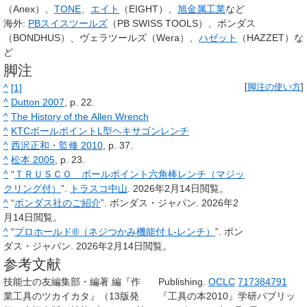
（Anex）、
TONE
、
エイト
（EIGHT）、
旭金属工業
など
海外:
PBスイスツールズ
（PB SWISS TOOLS）、ボンダス
（BONDHUS）、ヴェラツールズ（Wera）、
ハゼット
（HAZZET）な
ど
脚注
^
[1]
[
脚注の使い方
]
^
Dutton 2007
, p. 22.
^
The History of the Allen Wrench
^
KTCボールポイントL型ヘキサゴンレンチ
^
西沢正和・監修 2010
, p. 37.
^
松本 2005
, p. 23.
^
“
ＴＲＵＳＣＯ ボールポイント六角棒レンチ（マジッ
クリング付）
”.
トラスコ中山
. 2026年2月14日閲覧。
^
“
ボンダス社のご紹介
”. ボンダス・ジャパン. 2026年2
月14日閲覧。
^
“
プロホールド®（ネジつかみ機能付 L-レンチ）
”. ボン
ダス・ジャパン. 2026年2月14日閲覧。
参考文献
技能士の友編集部・編著 編『作
Publishing.
OCLC
717384791
業工具のツカイカタ』（13版発
『工具の本2010』学研パブリッ