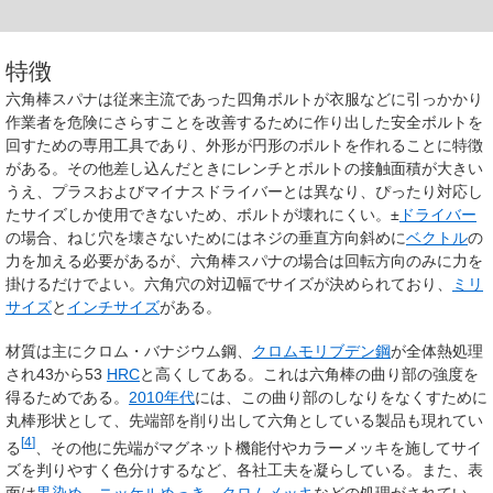
特徴
六角棒スパナは従来主流であった四角ボルトが衣服などに引っかかり
作業者を危険にさらすことを改善するために作り出した安全ボルトを
回すための専用工具であり、外形が円形のボルトを作れることに特徴
がある。その他差し込んだときにレンチとボルトの接触面積が大きい
うえ、プラスおよびマイナスドライバーとは異なり、ぴったり対応し
たサイズしか使用できないため、ボルトが壊れにくい。±
ドライバー
の場合、ねじ穴を壊さないためにはネジの垂直方向斜めに
ベクトル
の
力を加える必要があるが、六角棒スパナの場合は回転方向のみに力を
掛けるだけでよい。六角穴の対辺幅でサイズが決められており、
ミリ
サイズ
と
インチサイズ
がある。
材質は主にクロム・バナジウム鋼、
クロムモリブデン鋼
が全体熱処理
され43から53
HRC
と高くしてある。これは六角棒の曲り部の強度を
得るためである。
2010年代
には、この曲り部のしなりをなくすために
丸棒形状として、先端部を削り出して六角としている製品も現れてい
[
4
]
る
、その他に先端がマグネット機能付やカラーメッキを施してサイ
ズを判りやすく色分けするなど、各社工夫を凝らしている。また、表