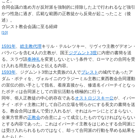
こと。
合同会議の進め方が反対派を強制的に排除した上で行われるなど強引
かつ性急に過ぎ、広範な範囲の正教徒から反発が起こったこと（後
述）。
ブレスト教会会議に至る経緯
[10]
1591年
、
総主教代理
キリル・テルレツキー、リヴィウ主教ゲデオン・
バラバンを含む4人の主教が、国王
ジグムント3世
に内密の書簡を送
る。スラヴ語
奉神礼
を変更しないという条件で、ローマとの合同を受
け入れる用意があると伝える内容。
1593年
、ジグムント3世は大貴族の1人で
ブレスト
の城代であったア
ダム・ポティを、ヴォルイニのウラジーミル主教に東西教会合同運動
の宣伝の担い手として指名。着座直後から、修道名イパーチイとなっ
たポティは合同派としての宣伝活動を積極的に行う。
同年、俗人正教徒の中心的存在である
オストロジスキー公
が、イパー
チイ・ポティ主教に対して自己の立場を明らかにする長文の書簡を送
る。教会合同は進んで受け入れるが、それはルーシにとどまらない、
全東方世界の
正教会
の合意によって成立したものでなければならない
とする内容であった。これはイパーチイ主教をはじめとする合同派に
は受け入れられるものではなく、却って合同派の行動を早める結果を
もたらした。