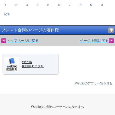
１
２
３
４
５
６
７
８
９
０
記号
ブレスト合同のページの著作権
トップページに戻る
ページ上部に戻る
Weblio
国語辞典アプリ
Weblioのアプリ一覧を見る
Weblioをご覧のユーザーのみなさまへ