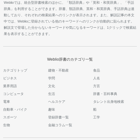
Weblioでは、統合型辞書検索のほかに、「類語辞典」や「英和・和英辞典」、「手話
辞典」を利用することができます。辞書、類語辞典、英和・和英辞典、手話辞典は連
動しており、それぞれの検索結果へのリンクが表示されます。また、解説記事の本文
中では、Weblioに登録されている他のキーワードへのリンクが自動的に貼られます。
解説文で登場した分からないキーワードや気になるキーワードは、1クリックで検索結
果を表示することができます。
Weblio辞書のカテゴリ一覧
カテゴリトップ
建物・不動産
食品
ビジネス
学問
人名
業界用語
文化
方言
コンピュータ
生活
辞書・百科事典
電車
ヘルスケア
タレント出身地検索
自動車・バイク
趣味
船
スポーツ
登録辞書一覧
工学
生物
金融コラム一覧