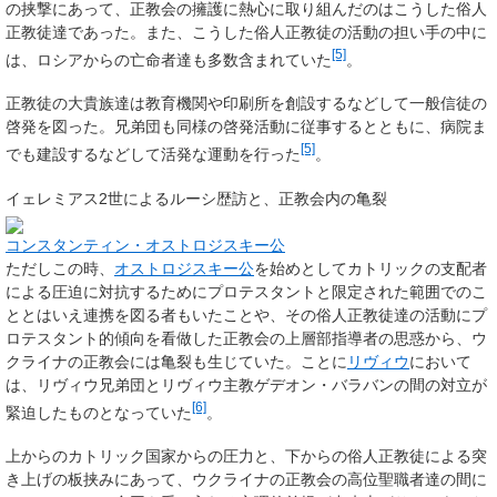
の挟撃にあって、正教会の擁護に熱心に取り組んだのはこうした俗人
正教徒達であった。また、こうした俗人正教徒の活動の担い手の中に
[5]
は、ロシアからの亡命者達も多数含まれていた
。
正教徒の大貴族達は教育機関や印刷所を創設するなどして一般信徒の
啓発を図った。兄弟団も同様の啓発活動に従事するとともに、病院ま
[5]
でも建設するなどして活発な運動を行った
。
イェレミアス2世によるルーシ歴訪と、正教会内の亀裂
コンスタンティン・オストロジスキー公
ただしこの時、
オストロジスキー公
を始めとしてカトリックの支配者
による圧迫に対抗するためにプロテスタントと限定された範囲でのこ
ととはいえ連携を図る者もいたことや、その俗人正教徒達の活動にプ
ロテスタント的傾向を看做した正教会の上層部指導者の思惑から、ウ
クライナの正教会には亀裂も生じていた。ことに
リヴィウ
において
は、リヴィウ兄弟団とリヴィウ主教ゲデオン・バラバンの間の対立が
[6]
緊迫したものとなっていた
。
上からのカトリック国家からの圧力と、下からの俗人正教徒による突
き上げの板挟みにあって、ウクライナの正教会の高位聖職者達の間に