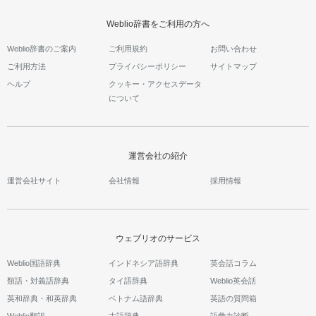
Weblio辞書をご利用の方へ
Weblio辞書のご案内
ご利用規約
お問い合わせ
ご利用方法
プライバシーポリシー
サイトマップ
ヘルプ
クッキー・アクセスデータ
について
運営会社の紹介
運営会社サイト
会社情報
採用情報
ウェブリオのサービス
Weblio国語辞典
インドネシア語辞典
英会話コラム
類語・対義語辞典
タイ語辞典
Weblio英会話
英和辞典・和英辞典
ベトナム語辞典
英語の質問箱
Weblio翻訳
古語辞典
語彙力診断