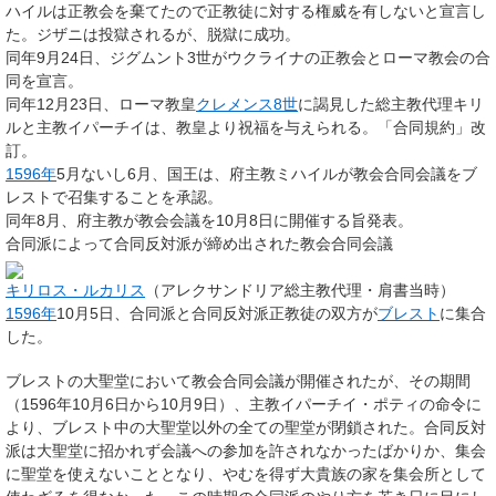
ハイルは正教会を棄てたので正教徒に対する権威を有しないと宣言し
た。ジザニは投獄されるが、脱獄に成功。
同年9月24日、ジグムント3世がウクライナの正教会とローマ教会の合
同を宣言。
同年12月23日、ローマ教皇
クレメンス8世
に謁見した総主教代理キリ
ルと主教イパーチイは、教皇より祝福を与えられる。「合同規約」改
訂。
1596年
5月ないし6月、国王は、府主教ミハイルが教会合同会議をブ
レストで召集することを承認。
同年8月、府主教が教会会議を10月8日に開催する旨発表。
合同派によって合同反対派が締め出された教会合同会議
キリロス・ルカリス
（アレクサンドリア総主教代理・肩書当時）
1596年
10月5日、合同派と合同反対派正教徒の双方が
ブレスト
に集合
した。
ブレストの大聖堂において教会合同会議が開催されたが、その期間
（1596年10月6日から10月9日）、主教イパーチイ・ポティの命令に
より、ブレスト中の大聖堂以外の全ての聖堂が閉鎖された。合同反対
派は大聖堂に招かれず会議への参加を許されなかったばかりか、集会
に聖堂を使えないこととなり、やむを得ず大貴族の家を集会所として