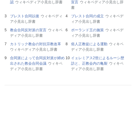
認
ウィキペディア小見出し辞書
宣言
ウィキペディア小見出し辞
書
ブレスト合同以後
ウィキペディ
ブレスト合同の成立
ウィキペデ
ア小見出し辞書
ィア小見出し辞書
教会合同反対派の宣言
ウィキペ
ポーランド王の施策
ウィキペデ
ディア小見出し辞書
ィア小見出し辞書
カトリック教会の対抗宗教改革
俗人正教徒による運動
ウィキペ
ウィキペディア小見出し辞書
ディア小見出し辞書
合同派によって合同反対派が締め
イェレミアス2世によるルーシ歴
出された教会合同会議
ウィキペ
訪と、正教会内の亀裂
ウィキペ
ディア小見出し辞書
ディア小見出し辞書