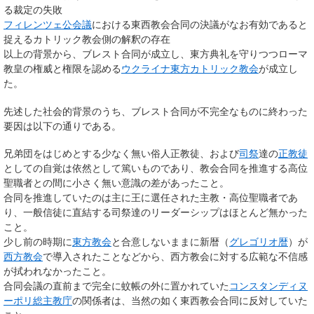
る裁定の失敗
フィレンツェ公会議
における東西教会合同の決議がなお有効であると
捉えるカトリック教会側の解釈の存在
以上の背景から、
ブレスト合同
が成立し、東方典礼を守りつつローマ
教皇の権威と権限を認める
ウクライナ東方カトリック教会
が成立し
た。
先述した社会的背景のうち、ブレスト合同が不完全なものに終わった
要因は以下の通りである。
兄弟団をはじめとする少なく無い俗人正教徒、および
司祭
達の
正教徒
としての自覚は依然として篤いものであり、教会合同を推進する高位
聖職者との間に小さく無い意識の差があったこと。
合同を推進していたのは主に王に選任された主教・高位聖職者であ
り、一般信徒に直結する司祭達のリーダーシップはほとんど無かった
こと。
少し前の時期に
東方教会
と合意しないままに新暦（
グレゴリオ暦
）が
西方教会
で導入されたことなどから、西方教会に対する広範な不信感
が拭われなかったこと。
合同会議の直前まで完全に蚊帳の外に置かれていた
コンスタンディヌ
ーポリ総主教庁
の関係者は、当然の如く東西教会合同に反対していた