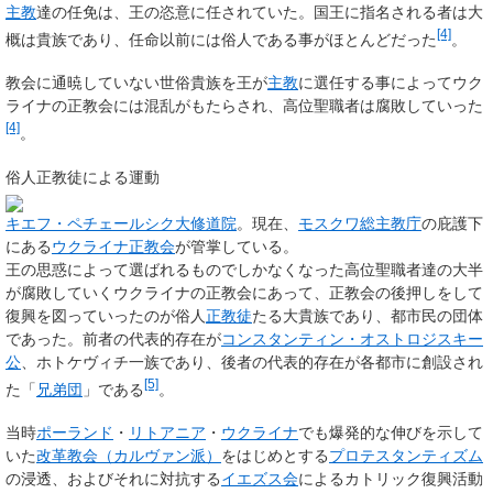
主教
達の任免は、王の恣意に任されていた。国王に指名される者は大
[4]
概は貴族であり、任命以前には俗人である事がほとんどだった
。
教会に通暁していない世俗貴族を王が
主教
に選任する事によってウク
ライナの正教会には混乱がもたらされ、高位聖職者は腐敗していった
[4]
。
俗人正教徒による運動
キエフ・ペチェールシク大修道院
。現在、
モスクワ総主教庁
の庇護下
にある
ウクライナ正教会
が管掌している。
王の思惑によって選ばれるものでしかなくなった高位聖職者達の大半
が腐敗していくウクライナの正教会にあって、正教会の後押しをして
復興を図っていったのが俗人
正教徒
たる大貴族であり、都市民の団体
であった。前者の代表的存在が
コンスタンティン・オストロジスキー
公
、ホトケヴィチ一族であり、後者の代表的存在が各都市に創設され
[5]
た「
兄弟団
」である
。
当時
ポーランド
・
リトアニア
・
ウクライナ
でも爆発的な伸びを示して
いた
改革教会（カルヴァン派）
をはじめとする
プロテスタンティズム
の浸透、およびそれに対抗する
イエズス会
によるカトリック復興活動