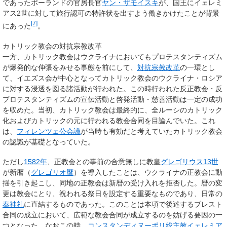
であったポーランドの官房長官
ヤン・ザモイスキ
が、国王にイェレミ
アス2世に対して旅行認可の特許状を出すよう働きかけたことが背景
[7]
にあった
。
カトリック教会の対抗宗教改革
一方、カトリック教会はウクライナにおいてもプロテスタンティズム
が爆発的な伸張をみせる事態を前にして、
対抗宗教改革
の一環とし
て、イエズス会が中心となってカトリック教会のウクライナ・ロシア
に対する浸透を図る諸活動が行われた。この時行われた反正教会・反
プロテスタンティズムの宣伝活動と啓発活動・慈善活動は一定の成功
を収めた。当初、カトリック教会は最終的に、全ルーシのカトリック
化およびカトリックの元に行われる教会合同を目論んでいた。これ
は、
フィレンツェ公会議
が当時も有効だと考えていたカトリック教会
の認識が基礎となっていた。
ただし
1582年
、正教会との事前の合意無しに教皇
グレゴリウス13世
が新暦（
グレゴリオ暦
）を導入したことは、ウクライナの正教会に動
揺を引き起こし、同地の正教会は新暦の受け入れを拒否した。暦の変
更は教会にとり、祝われる祭日を設定する重要なものであり、日常の
奉神礼
に直結するものであった。このことは本項で後述するブレスト
合同の成立において、広範な教会合同が成立するのを妨げる要因の一
つとなった。なおこの時、
コンスタンディヌーポリ総主教
イェレミア