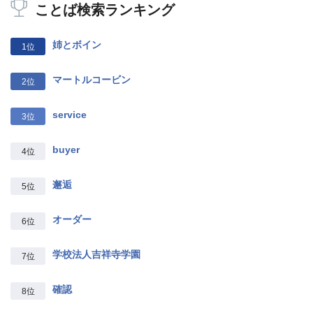
ことば検索ランキング
姉とボイン
1位
マートルコービン
2位
service
3位
buyer
4位
邂逅
5位
オーダー
6位
学校法人吉祥寺学園
7位
確認
8位