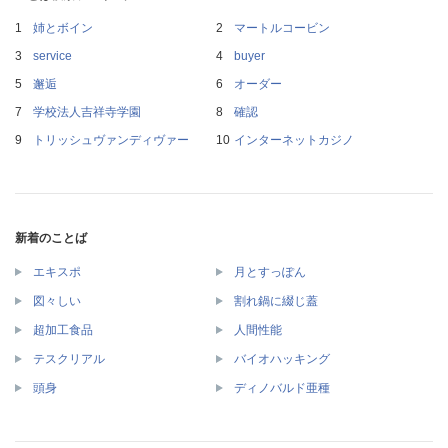
姉とボイン
マートルコービン
service
buyer
邂逅
オーダー
学校法人吉祥寺学園
確認
トリッシュヴァンディヴァー
インターネットカジノ
新着のことば
エキスポ
月とすっぽん
図々しい
割れ鍋に綴じ蓋
超加工食品
人間性能
テスクリアル
バイオハッキング
頭身
ディノバルド亜種