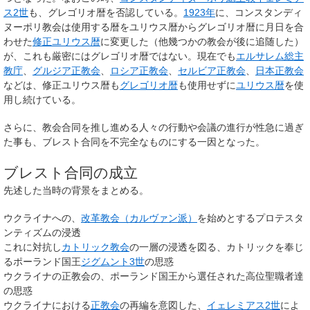
ス2世
も、グレゴリオ暦を否認している。
1923年
に、コンスタンディ
ヌーポリ教会は使用する暦をユリウス暦からグレゴリオ暦に月日を合
わせた
修正ユリウス暦
に変更した（他幾つかの教会が後に追随した）
が、これも厳密にはグレゴリオ暦ではない。現在でも
エルサレム総主
教庁
、
グルジア正教会
、
ロシア正教会
、
セルビア正教会
、
日本正教会
などは、修正ユリウス暦も
グレゴリオ暦
も使用せずに
ユリウス暦
を使
用し続けている。
さらに、教会合同を推し進める人々の行動や会議の進行が性急に過ぎ
た事も、ブレスト合同を不完全なものにする一因となった。
ブレスト合同の成立
先述した当時の背景をまとめる。
ウクライナへの、
改革教会（カルヴァン派）
を始めとするプロテスタ
ンティズムの浸透
これに対抗し
カトリック教会
の一層の浸透を図る、カトリックを奉じ
るポーランド国王
ジグムント3世
の思惑
ウクライナの正教会の、ポーランド国王から選任された高位聖職者達
の思惑
ウクライナにおける
正教会
の再編を意図した、
イェレミアス2世
によ