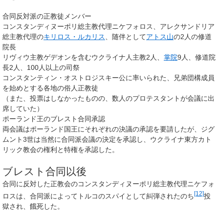
合同反対派の正教徒メンバー
コンスタンディヌーポリ総主教代理ニケフォロス、アレクサンドリア
総主教代理の
キリロス・ルカリス
、随伴として
アトス山
の2人の修道
院長
リヴィウ主教ゲデオンを含むウクライナ人主教2人、
掌院
9人、修道院
長2人、100人以上の司祭
コンスタンティン・オストロジスキー公に率いられた、兄弟団構成員
を始めとする各地の俗人正教徒
（また、投票はしなかったものの、数人のプロテスタントが会議に出
席していた）
ポーランド王のブレスト合同承認
両会議はポーランド国王にそれぞれの決議の承認を要請したが、ジグ
ムント3世は当然に合同派会議の決定を承認し、ウクライナ東方カト
リック教会の権利と特権を承認した。
ブレスト合同以後
合同に反対した正教会のコンスタンディヌーポリ総主教代理ニケフォ
[12]
ロスは、合同派によってトルコのスパイとして糾弾されたのち
投
獄され、餓死した。