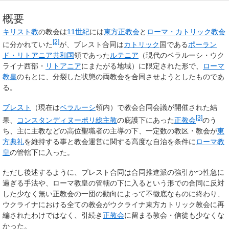
概要
キリスト教
の教会は
11世紀
には
東方正教会
と
ローマ・カトリック教会
[2]
に分かれていた
が、ブレスト合同は
カトリック
国である
ポーラン
ド・リトアニア共和国
領であった
ルテニア
（現代のベラルーシ・ウク
ライナ西部・
リトアニア
にまたがる地域）に限定された形で、
ローマ
教皇
のもとに、分裂した状態の両教会を合同させようとしたものであ
る。
ブレスト
（現在は
ベラルーシ
領内）で教会合同会議が開催された結
[3]
果、
コンスタンディヌーポリ総主教
の庇護下にあった
正教会
のう
ち、主に主教などの高位聖職者の主導の下、一定数の教区・教会が
東
方典礼
を維持する事と教会運営に関する高度な自治を条件に
ローマ教
皇
の管轄下に入った。
ただし後述するように、ブレスト合同は合同推進派の強引かつ性急に
過ぎる手法や、ローマ教皇の管轄の下に入るという形での合同に反対
した少なく無い正教会の一団の動向によって不徹底なものに終わり、
ウクライナにおける全ての教会がウクライナ東方カトリック教会に再
編されたわけではなく、引続き
正教会
に留まる教会・信徒も少なくな
かった。