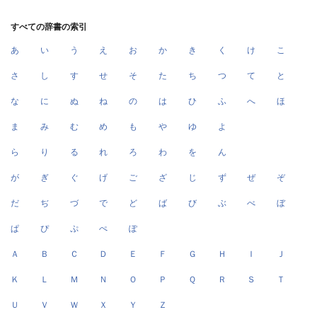
すべての辞書の索引
あ
い
う
え
お
か
き
く
け
こ
さ
し
す
せ
そ
た
ち
つ
て
と
な
に
ぬ
ね
の
は
ひ
ふ
へ
ほ
ま
み
む
め
も
や
ゆ
よ
ら
り
る
れ
ろ
わ
を
ん
が
ぎ
ぐ
げ
ご
ざ
じ
ず
ぜ
ぞ
だ
ぢ
づ
で
ど
ば
び
ぶ
べ
ぼ
ぱ
ぴ
ぷ
ぺ
ぽ
Ａ
Ｂ
Ｃ
Ｄ
Ｅ
Ｆ
Ｇ
Ｈ
Ｉ
Ｊ
Ｋ
Ｌ
Ｍ
Ｎ
Ｏ
Ｐ
Ｑ
Ｒ
Ｓ
Ｔ
Ｕ
Ｖ
Ｗ
Ｘ
Ｙ
Ｚ