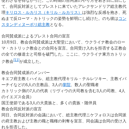
使わざるを得なかった。この時期の合同派のやり方を若き日に目にし
て、合同反対派としてブレストに来ていたアレクサンドリア総主教代
理
キリロス・ルカリス（キリル・ルカリス）
は強烈な反感を抱き、死
ぬまで反ローマ・カトリックの姿勢を鮮明にし続けた。のち彼は
コン
スタンディヌーポリ総主教
となる。
合同賛成派によるブレスト合同の宣言
10月9日、教会合同賛成派は大聖堂において、ウクライナ教会のロー
マ・カトリック教会との合同を宣言。合同受け入れを拒否する正教会
の全ての修道士と司祭を破門した。ここに、
ウクライナ東方カトリッ
[11]
ク教会
が成立した。
教会合同賛成派のメンバー
キエフ府主教ミハイル、総主教代理キリル・テルレツキー、主教イパ
ーチイなどの5人の主教品、3人の
掌院
、数人の聖職者
カトリック側の7人の代表（リヴィウの大司教を含む3人の司教、4人
のイエズス会員）
国王使節である3人の大貴族と、多くの貴族・随伴員
教会合同反対派の宣言
同日、合同反対派の会議において、総主教代理ニケフォロスは合同派
の府主教および主教の職と職権の剥奪を宣言、同会議は合同の受け入
れを拒否した。