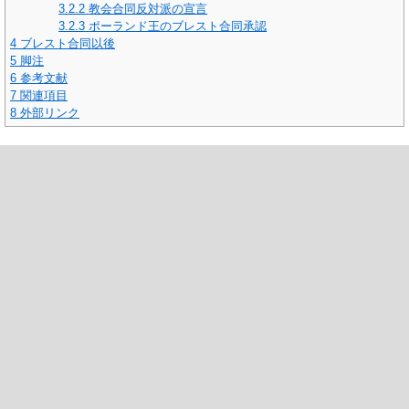
3.2.2
教会合同反対派の宣言
3.2.3
ポーランド王のブレスト合同承認
4
ブレスト合同以後
5
脚注
6
参考文献
7
関連項目
8
外部リンク