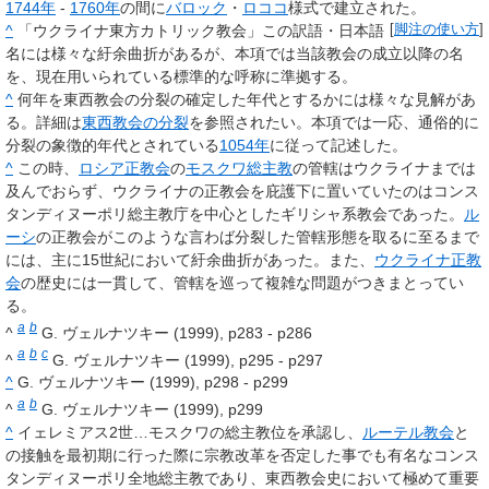
1744年
-
1760年
の間に
バロック
・
ロココ
様式で建立された。
^
「ウクライナ東方カトリック教会」この訳語・日本語
[
脚注の使い方
]
名には様々な紆余曲折があるが、本項では当該教会の成立以降の名
を、現在用いられている標準的な呼称に準拠する。
^
何年を東西教会の分裂の確定した年代とするかには様々な見解があ
る。詳細は
東西教会の分裂
を参照されたい。本項では一応、通俗的に
分裂の象徴的年代とされている
1054年
に従って記述した。
^
この時、
ロシア正教会
の
モスクワ総主教
の管轄はウクライナまでは
及んでおらず、ウクライナの正教会を庇護下に置いていたのはコンス
タンディヌーポリ総主教庁を中心としたギリシャ系教会であった。
ル
ーシ
の正教会がこのような言わば分裂した管轄形態を取るに至るまで
には、主に15世紀において紆余曲折があった。また、
ウクライナ正教
会
の歴史には一貫して、管轄を巡って複雑な問題がつきまとってい
る。
a
b
^
G. ヴェルナツキー (1999), p283 - p286
a
b
c
^
G. ヴェルナツキー (1999), p295 - p297
^
G. ヴェルナツキー (1999), p298 - p299
a
b
^
G. ヴェルナツキー (1999), p299
^
イェレミアス2世…モスクワの総主教位を承認し、
ルーテル教会
と
の接触を最初期に行った際に宗教改革を否定した事でも有名なコンス
タンディヌーポリ全地総主教であり、東西教会史において極めて重要