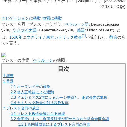
出典: フリー百科事典『ウィキペディア（Wikipedia）』 (2021/06/09
02:18 UTC 版)
ナビゲーションに移動
検索に移動
ブレスト合同
（ブレストごうどう、
ベラルーシ語
:
Берасьце́йская
у́нія
、
ウクライナ語
:
Берестейська унія
、
英語
:
Union of Brest
）と
[1]
は、
1596年
に
ウクライナ東方カトリック教会
が成立した、
教会
の合
同を言う。
ブレストの位置（
ベラルーシ
の地図）
目次
1
概要
2
背景
2.1
ポーランド王の施策
2.2
俗人正教徒による運動
2.3
イェレミアス2世によるルーシ歴訪と、正教会内の亀裂
2.4
カトリック教会の対抗宗教改革
3
ブレスト合同の成立
3.1
ブレスト教会会議に至る経緯
3.2
合同派によって合同反対派が締め出された教会合同会議
3.2.1
合同賛成派によるブレスト合同の宣言