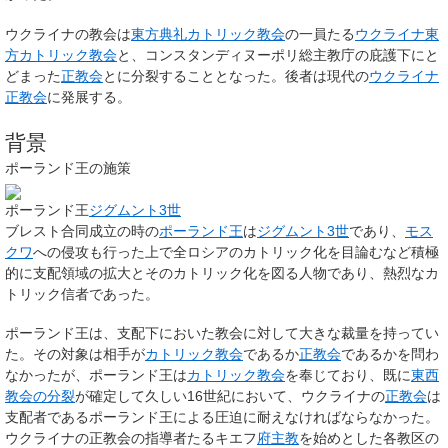
ウクライナの教会は
東方典礼カトリック教会
の一員たる
ウクライナ東
方カトリック教会
と、コンスタンディヌーポリ総主教庁の庇護下にと
どまった
正教会
とに分裂することとなった。後者は現代の
ウクライナ
正教会
に発展する。
背景
ポーランド王の施策
ポーランド王
ジグムント3世
ブレスト合同成立の時の
ポーランド王
は
ジグムント3世
であり、
モス
クワ
への侵攻も行った上で全ロシアのカトリック化を目論むなど積極
的に支配領域の拡大とそのカトリック化を図る人物であり、熱烈なカ
トリック信者であった。
ポーランド王は、支配下においた教会に対して大きな裁量を持ってい
た。その対象は相手が
カトリック教会
であるか
正教会
であるかを問わ
なかったが、ポーランド王は
カトリック教会
を奉じており、既に
東西
教会の分裂
が確定して久しい16世紀において、ウクライナの
正教会
は
支配者であるポーランド王による圧迫に耐えなければならなかった。
ウクライナの正教会の指導者たるキエフ
府主教
を始めとした各教区の