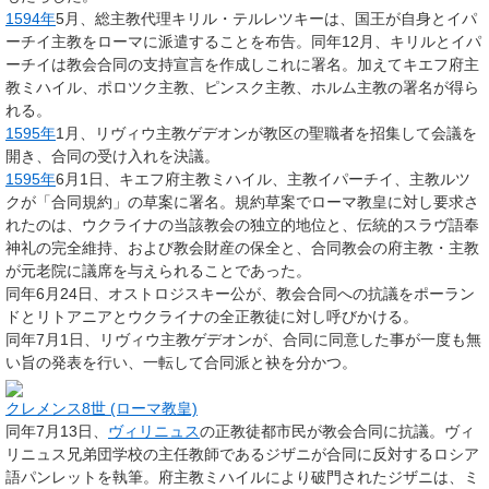
1594年
5月、総主教代理キリル・テルレツキーは、国王が自身とイパ
ーチイ主教をローマに派遣することを布告。同年12月、キリルとイパ
ーチイは教会合同の支持宣言を作成しこれに署名。加えてキエフ府主
教ミハイル、ポロツク主教、ピンスク主教、ホルム主教の署名が得ら
れる。
1595年
1月、リヴィウ主教ゲデオンが教区の聖職者を招集して会議を
開き、合同の受け入れを決議。
1595年
6月1日、キエフ府主教ミハイル、主教イパーチイ、主教ルツ
クが「合同規約」の草案に署名。規約草案でローマ教皇に対し要求さ
れたのは、ウクライナの当該教会の独立的地位と、伝統的スラヴ語奉
神礼の完全維持、および教会財産の保全と、合同教会の府主教・主教
が元老院に議席を与えられることであった。
同年6月24日、オストロジスキー公が、教会合同への抗議をポーラン
ドとリトアニアとウクライナの全正教徒に対し呼びかける。
同年7月1日、リヴィウ主教ゲデオンが、合同に同意した事が一度も無
い旨の発表を行い、一転して合同派と袂を分かつ。
クレメンス8世 (ローマ教皇)
同年7月13日、
ヴィリニュス
の正教徒都市民が教会合同に抗議。ヴィ
リニュス兄弟団学校の主任教師であるジザニが合同に反対するロシア
語パンレットを執筆。府主教ミハイルにより破門されたジザニは、ミ