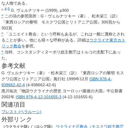
な人物である。
a
b
^
G. ヴェルナツキー (1999), p300
^
この項の参照箇所：G・ヴェルナツキー（著）、松木栄三（訳）
『東西ロシアの黎明 モスクワ公国とリトアニア公国』300頁から
302頁
^
「ユニエイト教会」という呼称もあるが、これは一般に蔑称とされ
ることが多い。他にも様々な呼称がある。詳細は
ウクライナ東方カト
リック教会
を参照。
^
当時、コンスタンディヌーポリ総主教庁はトルコの支配下にあっ
た。
参考文献
G. ヴェルナツキー（著）・松木栄三（訳）『東西ロシアの黎明 モス
クワ公国とリトアニア公国』風行社 1999年12月
ISBN 978-4-
938662-42-4
(4-938662-42-6)
黒川祐次『物語ウクライナの歴史 ヨーロッパ最後の大国』中公新書
2002年
ISBN 978-4-12-101655-3
(4-12-101655-6)
関連項目
ブレスト (ベラルーシ)
外部リンク
/
ウクライナ正教会（モスクワ総主教庁
（ウクライナ語）
（ロシア語）