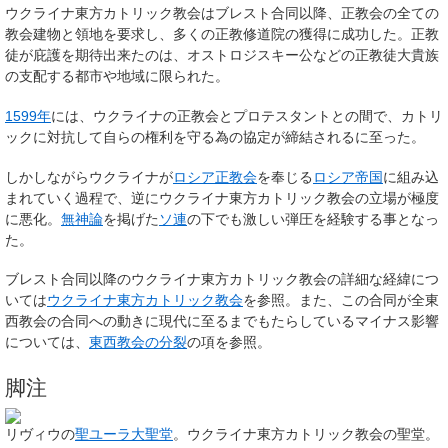
ウクライナ東方カトリック教会はブレスト合同以降、正教会の全ての
教会建物と領地を要求し、多くの正教修道院の獲得に成功した。正教
徒が庇護を期待出来たのは、オストロジスキー公などの正教徒大貴族
の支配する都市や地域に限られた。
1599年
には、ウクライナの正教会とプロテスタントとの間で、カトリ
ックに対抗して自らの権利を守る為の協定が締結されるに至った。
しかしながらウクライナが
ロシア正教会
を奉じる
ロシア帝国
に組み込
まれていく過程で、逆にウクライナ東方カトリック教会の立場が極度
に悪化。
無神論
を掲げた
ソ連
の下でも激しい弾圧を経験する事となっ
た。
ブレスト合同以降のウクライナ東方カトリック教会の詳細な経緯につ
いては
ウクライナ東方カトリック教会
を参照。また、この合同が全東
西教会の合同への動きに現代に至るまでもたらしているマイナス影響
については、
東西教会の分裂
の項を参照。
脚注
リヴィウの
聖ユーラ大聖堂
。ウクライナ東方カトリック教会の聖堂。