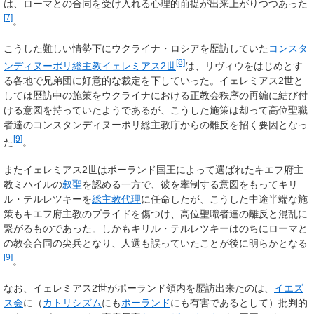
は、ローマとの合同を受け入れる心理的前提が出来上がりつつあった
[7]
。
こうした難しい情勢下にウクライナ・ロシアを歴訪していた
コンスタ
[8]
ンディヌーポリ総主教
イェレミアス2世
は、リヴィウをはじめとす
る各地で兄弟団に好意的な裁定を下していった。イェレミアス2世と
しては歴訪中の施策をウクライナにおける正教会秩序の再編に結び付
ける意図を持っていたようであるが、こうした施策は却って高位聖職
者達のコンスタンディヌーポリ総主教庁からの離反を招く要因となっ
[9]
た
。
またイェレミアス2世はポーランド国王によって選ばれたキエフ府主
教ミハイルの
叙聖
を認める一方で、彼を牽制する意図をもってキリ
ル・テルレツキーを
総主教代理
に任命したが、こうした中途半端な施
策もキエフ府主教のプライドを傷つけ、高位聖職者達の離反と混乱に
繋がるものであった。しかもキリル・テルレツキーはのちにローマと
の教会合同の尖兵となり、人選も誤っていたことが後に明らかとなる
[9]
。
なお、イェレミアス2世がポーランド領内を歴訪出来たのは、
イエズ
ス会
に（
カトリシズム
にも
ポーランド
にも有害であるとして）批判的