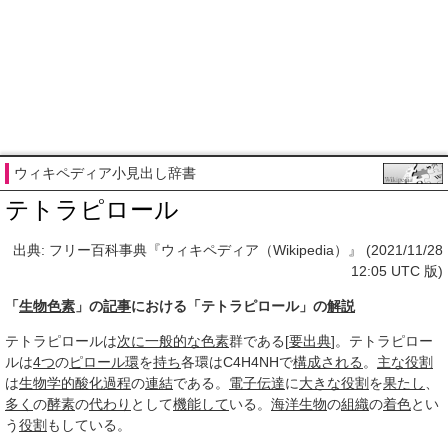
ウィキペディア小見出し辞書
テトラピロール
出典: フリー百科事典『ウィキペディア（Wikipedia）』 (2021/11/28
12:05 UTC 版)
「
生物色素
」の
記事
における「テトラピロール」の
解説
テトラピロールは
次に
一般的な
色素
群である[
要出典
]。テトラピロー
ルは
4つ
の
ピロール環
を
持ち
各環はC4H4NHで
構成される
。
主な役割
は
生物学的
酸化
過程
の
連結
である。
電子伝達
に
大きな
役割
を
果たし
、
多く
の
酵素
の
代わり
として
機能して
いる。
海洋生物
の
組織
の
着色
とい
う
役割
もしている。