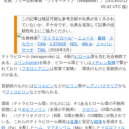
出典: フリー百科事典『ウィキペディア（Wikipedia）』 (2023/02/12
05:42 UTC 版)
この記事は検証可能な参考文献や出典が全く示され
ていないか、不十分です。
出典を追加して記事の信
頼性向上にご協力ください。
?
出典検索
:
"テトラピロール"
–
ニュース
·
書籍
·
ス
カラー
·
CiNii
·
J-STAGE
·
NDL
·
dlib.jp
·
ジャパン
サーチ
·
TWL
（
2016年3月
）
テトラピロール
(tetrapyrrole) は、4個の
ピロール
環を含む化合物群で
ある。
コリン(corrin)
を除き、ピロール環どうしは
メチレン架橋
で繋が
れており（
フタロシアニン
は窒素で架橋）、環状のものと直鎖状のも
のがある。
直鎖状のものには
ビリルビン
などの
ビリン
類や
シアノバクテリア
がも
つ
フィコビリン
などが知られる。
環状（テトラピロール環）のものには、4つあるピロール環の不飽和
状態により
ポルフィリン
（全環が不飽和）、
クロリン
（D環のみ飽
和）、バクテリオクロリン（B環、D環が飽和）の3種類に分類されて
いる。これらのテトラピロール構造は
金属
と安定な
錯体
を形成する。
鉄
（Fe）を配した
ヘム
、
マグネシウム
（Mg）を配した
クロロフィル