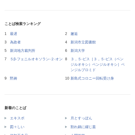
ことば検索ランキング
最遅
邂逅
為政者
新潟市立図書館
新潟地方裁判所
新潟大学
５β‐フェニルオキソラン‐２‐オン
３，５‐ビス［３，５‐ビス（ベン
ジルオキシ）ベンジルオキシ］ベ
ンジルブロミド
黙祷
新島式コロニー回転受け身
新着のことば
エキスポ
月とすっぽん
図々しい
割れ鍋に綴じ蓋