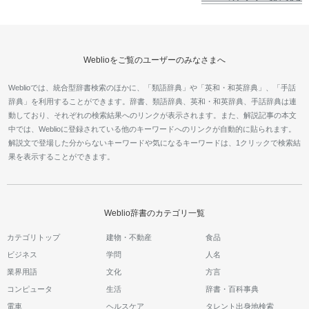
Weblioをご覧のユーザーのみなさまへ
Weblioでは、統合型辞書検索のほかに、「類語辞典」や「英和・和英辞典」、「手話
辞典」を利用することができます。辞書、類語辞典、英和・和英辞典、手話辞典は連
動しており、それぞれの検索結果へのリンクが表示されます。また、解説記事の本文
中では、Weblioに登録されている他のキーワードへのリンクが自動的に貼られます。
解説文で登場した分からないキーワードや気になるキーワードは、1クリックで検索結
果を表示することができます。
Weblio辞書のカテゴリ一覧
カテゴリトップ
建物・不動産
食品
ビジネス
学問
人名
業界用語
文化
方言
コンピュータ
生活
辞書・百科事典
電車
ヘルスケア
タレント出身地検索