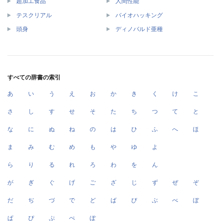
超加工食品
人間性能
テスクリアル
バイオハッキング
頭身
ディノバルド亜種
すべての辞書の索引
あ
い
う
え
お
か
き
く
け
こ
さ
し
す
せ
そ
た
ち
つ
て
と
な
に
ぬ
ね
の
は
ひ
ふ
へ
ほ
ま
み
む
め
も
や
ゆ
よ
ら
り
る
れ
ろ
わ
を
ん
が
ぎ
ぐ
げ
ご
ざ
じ
ず
ぜ
ぞ
だ
ぢ
づ
で
ど
ば
び
ぶ
べ
ぼ
ぱ
ぴ
ぷ
ぺ
ぽ