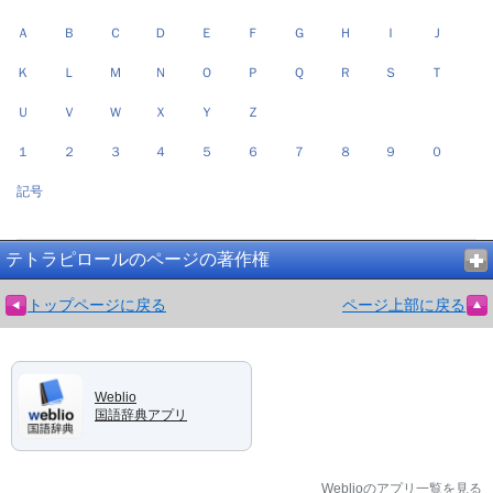
Ａ
Ｂ
Ｃ
Ｄ
Ｅ
Ｆ
Ｇ
Ｈ
Ｉ
Ｊ
Ｋ
Ｌ
Ｍ
Ｎ
Ｏ
Ｐ
Ｑ
Ｒ
Ｓ
Ｔ
Ｕ
Ｖ
Ｗ
Ｘ
Ｙ
Ｚ
１
２
３
４
５
６
７
８
９
０
記号
テトラピロールのページの著作権
トップページに戻る
ページ上部に戻る
Weblio
国語辞典アプリ
Weblioのアプリ一覧を見る