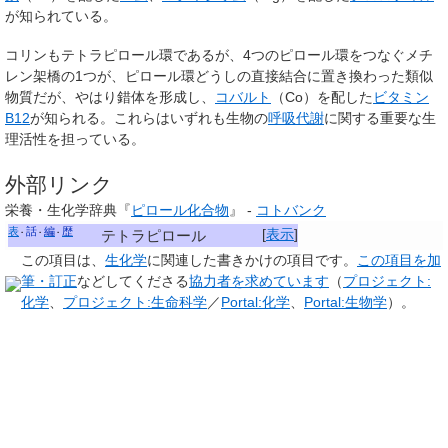
が知られている。
コリンもテトラピロール環であるが、4つのピロール環をつなぐメチ
レン架橋の1つが、ピロール環どうしの直接結合に置き換わった類似
物質だが、やはり錯体を形成し、
コバルト
（Co）を配した
ビタミン
B12
が知られる。これらはいずれも生物の
呼吸
代謝
に関する重要な生
理活性を担っている。
外部リンク
栄養・生化学辞典『
ピロール化合物
』 -
コトバンク
表
話
編
歴
[
表示
]
テトラピロール
この項目は、
生化学
に関連した
書きかけの項目
です。
この項目を加
筆・訂正
などしてくださる
協力者を求めています
（
プロジェクト:
化学
、
プロジェクト:生命科学
／
Portal:化学
、
Portal:生物学
）。