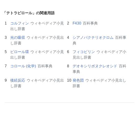
「テトラピロール」の関連用語
コルフィン
ウィキペディア小見
F430
百科事典
出し辞書
光の吸収
ウィキペディア小見出
シアノバクテリオクロム
百科事
し辞書
典
ピロール環
ウィキペディア小見
フィコビリン
ウィキペディア小
出し辞書
見出し辞書
コロール (化学)
百科事典
デオキシリボヌクレオシド
百科
事典
後続反応
ウィキペディア小見出
発色団
ウィキペディア小見出し
し辞書
辞書