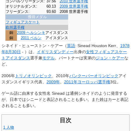
コンパルソリーダンス:
37.56
2010 世界選手権
オリジナルダンス:
60.13
2009 世界選手権
フリーダンス:
93.60
2008 世界選手権
獲得メダル
フィギュアスケート
欧州選手権
銅
2009 ヘルシンキ
アイスダンス
銅
2011 ベルン
アイスダンス
シネイド・ヒューストン・ケアー
（
英語
:
Sinead Houston Kerr
、
1978
年
8月30日
- ）は、
イギリス
ダンディー
出身の
女性
フィギュアスケー
ト
アイスダンス
選手兼
モデル
。パートナーは実弟の
ジョン・ケアー
な
ど。
2006年
トリノオリンピック
、2010年
バンクーバーオリンピック
アイ
スダンスイギリス代表、
2009年
、
2011年ヨーロッパ選手権
3位。
ゲール語に由来する女性名 Sinead は通例
シネイド
のように発音する
が、日本では
シニード
と表記されることも多い。また姓は
カー
と表記
されることも多い。
目次
1
人物