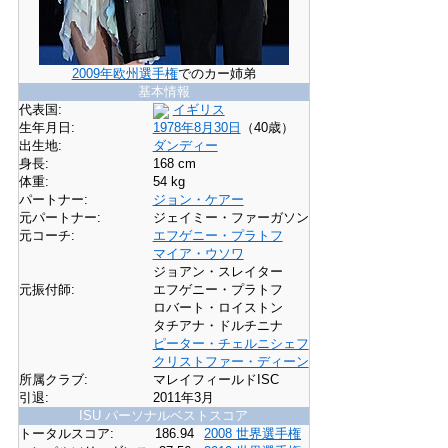
2009年欧州選手権
でのカー姉弟
基本情報
代表国:
イギリス
生年月日:
1978年
8月30日
（40歳）
出生地:
ダンディー
身長:
168 cm
体重:
54 kg
パートナー:
ジョン・ケアー
元パートナー:
ジェイミー・ファーガソン
元コーチ:
エフゲニー・プラトフ
マイア・ウソワ
ジョアン・スレイター
元振付師:
エフゲニー・プラトフ
ロバート・ロイストン
タチアナ・ドルチニナ
ピーター・チェルニシェフ
クリストファー・ディーン
所属クラブ:
マレイフィールドISC
引退:
2011年3月
ISU パーソナルベストスコア
トータルスコア:
186.94
2008 世界選手権