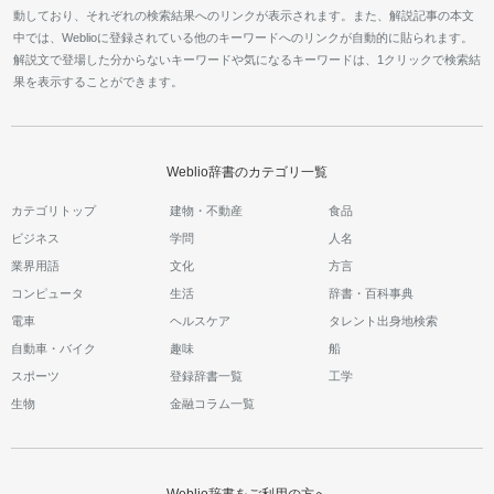
動しており、それぞれの検索結果へのリンクが表示されます。また、解説記事の本文
中では、Weblioに登録されている他のキーワードへのリンクが自動的に貼られます。
解説文で登場した分からないキーワードや気になるキーワードは、1クリックで検索結
果を表示することができます。
Weblio辞書のカテゴリ一覧
カテゴリトップ
建物・不動産
食品
ビジネス
学問
人名
業界用語
文化
方言
コンピュータ
生活
辞書・百科事典
電車
ヘルスケア
タレント出身地検索
自動車・バイク
趣味
船
スポーツ
登録辞書一覧
工学
生物
金融コラム一覧
Weblio辞書をご利用の方へ