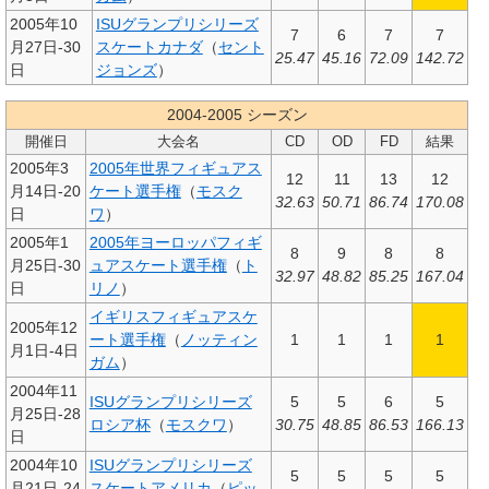
2005年10
ISUグランプリシリーズ
7
6
7
7
月27日-30
スケートカナダ
（
セント
25.47
45.16
72.09
142.72
日
ジョンズ
）
2004-2005 シーズン
開催日
大会名
CD
OD
FD
結果
2005年3
2005年世界フィギュアス
12
11
13
12
月14日-20
ケート選手権
（
モスク
32.63
50.71
86.74
170.08
日
ワ
）
2005年1
2005年ヨーロッパフィギ
8
9
8
8
月25日-30
ュアスケート選手権
（
ト
32.97
48.82
85.25
167.04
日
リノ
）
イギリスフィギュアスケ
2005年12
ート選手権
（
ノッティン
1
1
1
1
月1日-4日
ガム
）
2004年11
ISUグランプリシリーズ
5
5
6
5
月25日-28
ロシア杯
（
モスクワ
）
30.75
48.85
86.53
166.13
日
2004年10
ISUグランプリシリーズ
5
5
5
5
月21日-24
スケートアメリカ
（
ピッ