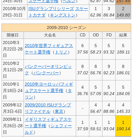
24日-30日
スケート選手権
（
ベルン
）
62.87
94.62
157.49
2010年10月
ISUグランプリシリーズ
スケー
1
3
2
29日-31日
トカナダ
（
キングストン
）
62.96
86.84
149.80
2009-2010 シーズン
開催日
大会名
CD
OD
FD
結果
2010年3
2010年世界フィギュアス
6
5
5
5
月22日-28
ケート選手権
（
トリノ
）
37.56
58.23
93.32
189.11
日
2010年2
バンクーバーオリンピッ
8
8
9
8
月12日-28
ク
（
バンクーバー
）
37.02
56.76
92.23
186.01
日
2010年1
2010年ヨーロッパフィギ
4
5
5
5
月18日-24
ュアスケート選手権
（
タ
36.76
57.05
90.24
184.05
日
リン
）
2009年12
2009/2010 ISUグランプ
4
4
4
-
月3日-6日
リファイナル
（
東京
）
56.47
88.86
145.33
2009年11
イギリスフィギュアスケ
1
1
1
1
月26日-28
ート選手権
（
シェフィー
37.59
59.51
93.04
190.14
日
ルド
）