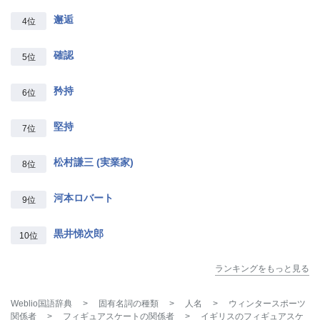
邂逅
4位
確認
5位
矜持
6位
堅持
7位
松村謙三 (実業家)
8位
河本ロバート
9位
黒井悌次郎
10位
ランキングをもっと見る
Weblio国語辞典
>
固有名詞の種類
>
人名
>
ウィンタースポーツ
関係者
>
フィギュアスケートの関係者
>
イギリスのフィギュアスケ