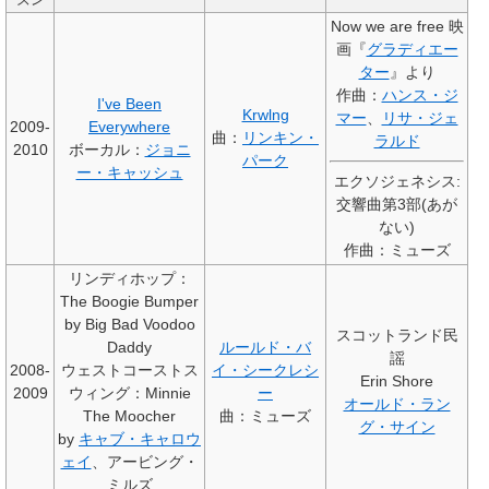
ズン
Now we are free 映
画『
グラディエー
ター
』より
作曲：
ハンス・ジ
I've Been
Krwlng
マー
、
リサ・ジェ
2009-
Everywhere
曲：
リンキン・
ラルド
2010
ボーカル：
ジョニ
パーク
ー・キャッシュ
エクソジェネシス:
交響曲第3部(あが
ない)
作曲：ミューズ
リンディホップ：
The Boogie Bumper
by Big Bad Voodoo
スコットランド民
Daddy
ルールド・バ
謡
2008-
ウェストコーストス
イ・シークレシ
Erin Shore
2009
ウィング：Minnie
ー
オールド・ラン
The Moocher
曲：ミューズ
グ・サイン
by
キャブ・キャロウ
ェイ
、アービング・
ミルズ