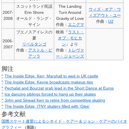
スコットランド民謡
The Landing
ウィズ・オア・ウ
2007-
Erin Shore
Turn Around
ィズアウト・ユー
2008
オールド・ラング・
Gravity of Love
作曲：
U2
サイン
作曲：
エニグマ
ブエノスアイレスの
映画『
ラスト・
夏
オブ・モヒカ
2006-
リベルタンゴ
ン
』より
2007
作曲：
アストル・ピ
作曲：
トレヴァ
アソラ
ー・ジョーンズ
脚注
^
The Inside Edge: Kerr, Marshall to wed in UK castle
^
The Inside Edge: Kayne broadcasts makeup tips
^
Pechalat and Bourzat grab lead in the Short Dance at Euros
^
Ice dancing siblings forced to hang up their skates
^
John and Sinead Kerr to retire from competitive skating
^
The Inside Edge: ITNY skaters filled with 'Glee'
参考文献
国際スケート連盟によるシネイド・ケアー & ジョン・ケアーのバイオ
グラフィー
（英語）