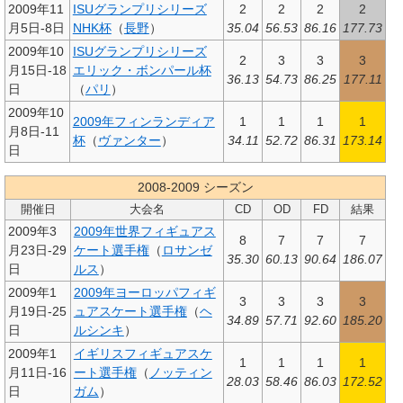
2009年11
ISUグランプリシリーズ
2
2
2
2
月5日-8日
NHK杯
（
長野
）
35.04
56.53
86.16
177.73
2009年10
ISUグランプリシリーズ
2
3
3
3
月15日-18
エリック・ボンパール杯
36.13
54.73
86.25
177.11
日
（
パリ
）
2009年10
2009年フィンランディア
1
1
1
1
月8日-11
杯
（
ヴァンター
）
34.11
52.72
86.31
173.14
日
2008-2009 シーズン
開催日
大会名
CD
OD
FD
結果
2009年3
2009年世界フィギュアス
8
7
7
7
月23日-29
ケート選手権
（
ロサンゼ
35.30
60.13
90.64
186.07
日
ルス
）
2009年1
2009年ヨーロッパフィギ
3
3
3
3
月19日-25
ュアスケート選手権
（
ヘ
34.89
57.71
92.60
185.20
日
ルシンキ
）
2009年1
イギリスフィギュアスケ
1
1
1
1
月11日-16
ート選手権
（
ノッティン
28.03
58.46
86.03
172.52
日
ガム
）