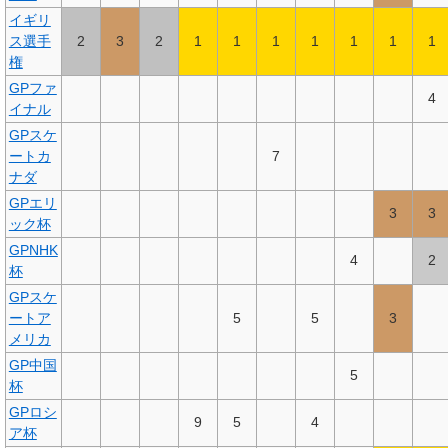
イギリ
ス選手
2
3
2
1
1
1
1
1
1
1
権
GPファ
4
イナル
GPスケ
ートカ
7
ナダ
GPエリ
3
3
ック杯
GPNHK
4
2
杯
GPスケ
ートア
5
5
3
メリカ
GP中国
5
杯
GPロシ
9
5
4
ア杯