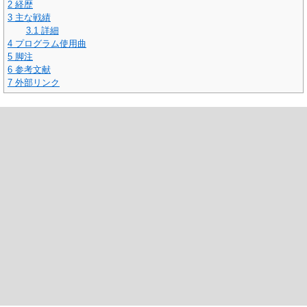
2
経歴
3
主な戦績
3.1
詳細
4
プログラム使用曲
5
脚注
6
参考文献
7
外部リンク