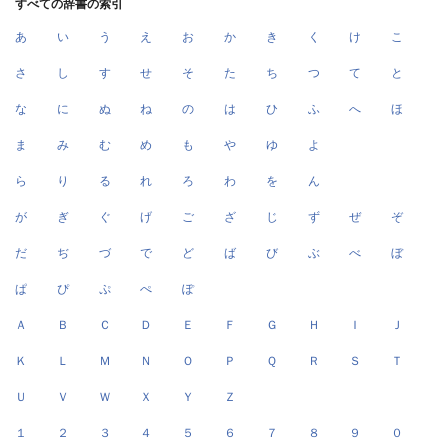
すべての辞書の索引
あ
い
う
え
お
か
き
く
け
こ
さ
し
す
せ
そ
た
ち
つ
て
と
な
に
ぬ
ね
の
は
ひ
ふ
へ
ほ
ま
み
む
め
も
や
ゆ
よ
ら
り
る
れ
ろ
わ
を
ん
が
ぎ
ぐ
げ
ご
ざ
じ
ず
ぜ
ぞ
だ
ぢ
づ
で
ど
ば
び
ぶ
べ
ぼ
ぱ
ぴ
ぷ
ぺ
ぽ
Ａ
Ｂ
Ｃ
Ｄ
Ｅ
Ｆ
Ｇ
Ｈ
Ｉ
Ｊ
Ｋ
Ｌ
Ｍ
Ｎ
Ｏ
Ｐ
Ｑ
Ｒ
Ｓ
Ｔ
Ｕ
Ｖ
Ｗ
Ｘ
Ｙ
Ｚ
１
２
３
４
５
６
７
８
９
０