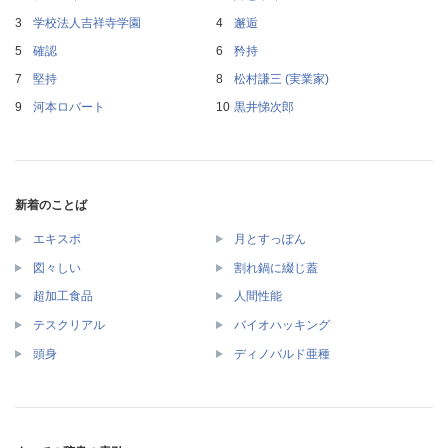
学校法人吉祥寺学園
邂逅
確認
矜持
堅持
松村謙三 (実業家)
河本ロバート
黒井悌次郎
新着のことば
エキスポ
月とすっぽん
図々しい
割れ鍋に綴じ蓋
超加工食品
人間性能
テスクリアル
バイオハッキング
頭身
ディノバルド亜種