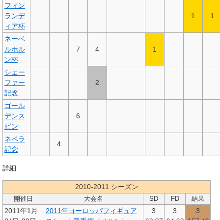
フィン
ランデ
1
1
ィア杯
ネーベ
ルホル
7
4
1
ン杯
シェー
ファー
2
記念
ゴール
デンス
6
ピン
ネペラ
4
記念
詳細
2010-2011 シーズン
開催日
大会名
SD
FD
結果
2011年1月
2011年ヨーロッパフィギュア
3
3
3