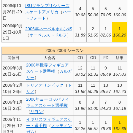
2006年10
ISUグランプリシリーズ
4
5
5
5
月26日-29
スケートアメリカ
（
ハー
30.98
50.06
79.05
160.09
日
トフォード
）
2006年9月
2006年ネーベルホルン杯
1
2
1
1
29日-10月
（
オーベルストドルフ
）
31.89
51.65
82.66
166.20
1日
2005-2006 シーズン
開催日
大会名
CD
OD
FD
結果
2006年世界フィギュア
2006年3月
12
11
9
11
スケート選手権
（
カルガ
20日-26日
30.02
51.32
86.49
167.83
リー
）
2006年2月
トリノオリンピック
（
ト
11
11
13
10
10日-26日
リノ
）
31.58
50.28
85.57
167.43
2006年ヨーロッパフィ
2006年1月
8
9
7
8
ギュアスケート選手権
16日-22日
31.96
51.00
84.23
167.19
（
リヨン
）
2005年11
イギリスフィギュアスケ
1
1
1
1
月29日-12
ート選手権
（
ノッティン
32.25
56.57
78.86
167.68
月3日
ガム
）