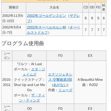
結
開催日
大会名
CD
OD
FD
果
2002年11月6
2002年ゴールデンスピン
（
ザグレ
8
8
5
6
日-10日
ブ
）
2002年9月4
2002年ネーベルホルン杯
（
オーベ
7
7
7
7
日-7日
ルストドルフ
）
プログラム使用曲
シー
SD
FD
EX
ズン
ワルツ：At Last
ボーカル：
エタ・ジ
ェイムズ
エクソジェネシ
2010-
クイックステップ：
ス:交響曲第3部
A Beautiful Mine
2011
Shut Up and Let Me
(あがない)
曲：RJD2
Go
作曲：
ミューズ
ボーカル：
ザ・ティ
ン・ティンズ
シー
OD
FD
EX