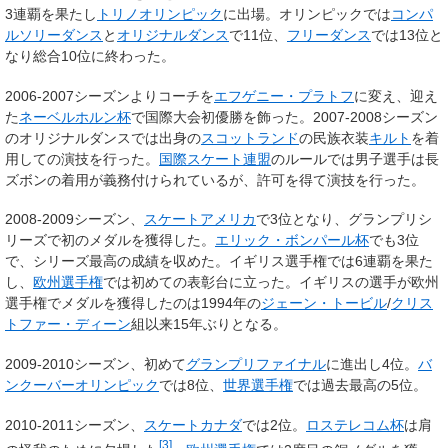
3連覇を果たし
トリノオリンピック
に出場。オリンピックでは
コンパ
ルソリーダンス
と
オリジナルダンス
で11位、
フリーダンス
では13位と
なり総合10位に終わった。
2006-2007シーズンよりコーチを
エフゲニー・プラトフ
に変え、迎え
た
ネーベルホルン杯
で国際大会初優勝を飾った。2007-2008シーズン
のオリジナルダンスでは出身の
スコットランド
の民族衣装
キルト
を着
用しての演技を行った。
国際スケート連盟
のルールでは男子選手は長
ズボンの着用が義務付けられているが、許可を得て演技を行った。
2008-2009シーズン、
スケートアメリカ
で3位となり、グランプリシ
リーズで初のメダルを獲得した。
エリック・ボンパール杯
でも3位
で、シリーズ最高の成績を収めた。イギリス選手権では6連覇を果た
し、
欧州選手権
では初めての表彰台に立った。イギリスの選手が欧州
選手権でメダルを獲得したのは1994年の
ジェーン・トービル
/
クリス
トファー・ディーン
組以来15年ぶりとなる。
2009-2010シーズン、初めて
グランプリファイナル
に進出し4位。
バ
ンクーバーオリンピック
では8位、
世界選手権
では過去最高の5位。
2010-2011シーズン、
スケートカナダ
では2位。
ロステレコム杯
は肩
[3]