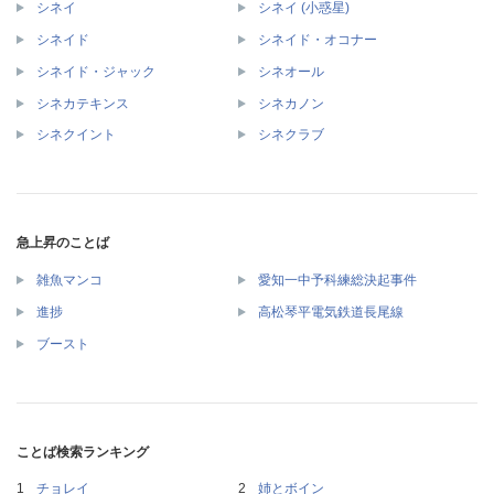
シネイ
シネイ (小惑星)
シネイド
シネイド・オコナー
シネイド・ジャック
シネオール
シネカテキンス
シネカノン
シネクイント
シネクラブ
急上昇のことば
雑魚マンコ
愛知一中予科練総決起事件
進捗
高松琴平電気鉄道長尾線
ブースト
ことば検索ランキング
チョレイ
姉とボイン