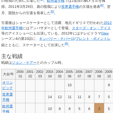
の怪我のために欠場した
。
欧州選手権
では2度目の銅メダルを獲
[4]
得。2011年3月29日、肩の怪我により
世界選手権
の欠場を発表
。翌
[5]
月、競技からの引退を発表した
。
引退後はショースケーターとして活躍、地元イギリスで行われた
2012
年欧州選手権
にはアンバサダーとして登場。
スターズ・オン・アイス
等のアイスショーにも出演している。2012年にはテレビドラマ
Glee
シーズン4の第10話に、
キンバリー・ナバーロ
/
ブレント・ボメントレ
[6]
組とともに、スケーターとして出演した
。
主な戦績
戦績は
ジョン・ケアー
とのカップル時。
2000-
2001-
2002-
2003-
2004-
2005-
2006-
2007-
2008-
2009-
大会/年
01
02
03
04
05
06
07
08
09
10
オリン
10
8
ピック
世界選
14
12
11
11
8
7
5
手権
欧州選
10
8
8
5
6
3
5
手権