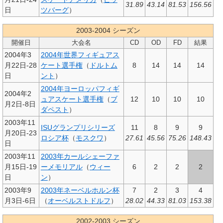
31.89
43.14
81.53
156.56
日
ツバーグ
）
2003-2004 シーズン
開催日
大会名
CD
OD
FD
結果
2004年3
2004年世界フィギュアス
月22日-28
ケート選手権
（
ドルトム
8
14
14
14
日
ント
）
2004年ヨーロッパフィギ
2004年2
ュアスケート選手権
（
ブ
12
10
10
10
月2日-8日
ダペスト
）
2003年11
ISUグランプリシリーズ
11
8
9
9
月20日-23
ロシア杯
（
モスクワ
）
27.61
45.56
75.26
148.43
日
2003年11
2003年カールシェーファ
月15日-19
ーメモリアル
（
ウィー
6
2
2
2
日
ン
）
2003年9
2003年ネーベルホルン杯
7
2
3
4
月3日-6日
（
オーベルストドルフ
）
28.02
44.33
81.03
153.38
2002-2003 シーズン