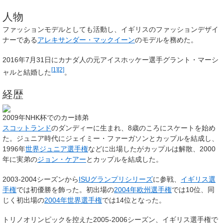
人物
ファッションモデルとしても活動し、イギリスのファッションデザイ
ナーである
アレキサンダー・マックイーン
のモデルを務めた。
2016年7月31日にカナダ人の元アイスホッケー選手グラント・マーシ
[1]
[2]
ャルと結婚した
。
経歴
2009年NHK杯でのカー姉弟
スコットランド
のダンディーに生まれ、8歳のころにスケートを始め
た。ジュニア時代にジェイミー・ファーガソンとカップルを結成し、
1996年
世界ジュニア選手権
などに出場したがカップルは解散、2000
年に実弟の
ジョン・ケアー
とカップルを結成した。
2003-2004シーズンから
ISUグランプリシリーズ
に参戦、
イギリス選
手権
では初優勝を飾った。初出場の
2004年欧州選手権
では10位、同
じく初出場の
2004年世界選手権
では14位となった。
トリノオリンピックを控えた2005-2006シーズン、イギリス選手権で