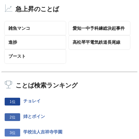
急上昇のことば
雑魚マンコ
愛知一中予科練総決起事件
進捗
高松琴平電気鉄道長尾線
ブースト
ことば検索ランキング
チョレイ
1位
姉とボイン
2位
学校法人吉祥寺学園
3位