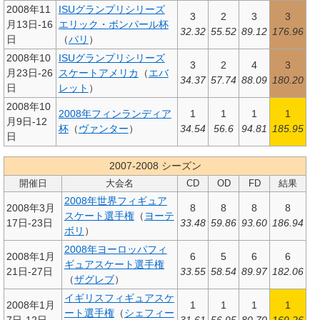
2008年11
ISUグランプリシリーズ
3
2
3
3
月13日-16
エリック・ボンパール杯
32.32
55.52
89.12
176.96
日
（
パリ
）
2008年10
ISUグランプリシリーズ
3
2
4
3
月23日-26
スケートアメリカ
（
エバ
34.37
57.74
88.09
180.20
日
レット
）
2008年10
2008年フィンランディア
1
1
1
1
月9日-12
杯
（
ヴァンター
）
34.54
56.6
94.81
185.95
日
2007-2008 シーズン
開催日
大会名
CD
OD
FD
結果
2008年世界フィギュア
2008年3月
8
8
8
8
スケート選手権
（
ヨーテ
17日-23日
33.48
59.86
93.60
186.94
ボリ
）
2008年ヨーロッパフィ
2008年1月
6
5
6
6
ギュアスケート選手権
21日-27日
33.55
58.54
89.97
182.06
（
ザグレブ
）
イギリスフィギュアスケ
2008年1月
1
1
1
1
ート選手権
（
シェフィー