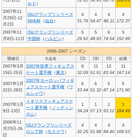
7日-12日
31.61
56.95
80.70
169.26
ルド
）
2007年11
ISUグランプリシリーズ
4
4
4
4
月29日-12
NHK杯
（
仙台
）
31.79
54.47
86.11
172.37
月2日
2007年11
ISUグランプリシリーズ
5
5
6
5
月8日-11日
中国杯
（
ハルビン
）
29.52
48.93
74.54
152.99
2006-2007 シーズン
開催日
大会名
CD
OD
FD
結果
2007年3月
2007年世界フィギュアス
8
11
12
11
19日-25日
ケート選手権
（
東京
）
32.09
51.51
83.54
167.14
2007年ヨーロッパフィギ
2007年1月
6
6
5
5
ュアスケート選手権
（
ワ
22日-28日
33.44
51.32
87.14
171.90
ルシャワ
）
イギリスフィギュアスケ
2007年1月
1
1
1
1
ート選手権
（
ノッティン
9日-13日
34.24
57.13
93.12
184.49
ガム
）
2006年11
ISUグランプリシリーズ
4
4
4
4
月23日-26
ロシア杯
（
モスクワ
）
32.25
51.88
84.40
168.53
日