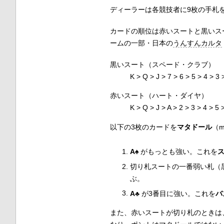
ディーラーは各競技者に9枚の手札
カードの順位は赤いスートと黒いス
ームの一部・日本の
うんすんカルタ
黒いスート（スペード・クラブ）
K > Q > J > 7 > 6 > 5 > 4 > 3 
赤いスート（ハート・ダイヤ）
K > Q > J > A > 2 > 3 > 4 > 5 
以下の3枚のカードを
マタドール
（
m
A
♠
がもっとも強い。これを
切り札スートの一番弱い札（
ぶ。
A
♣
が3番目に強い。これを
バ
また、赤いスートが切り札のときは