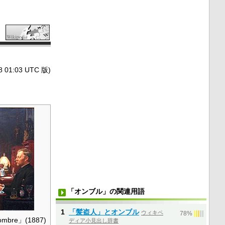
1:03 UTC 版)
「オンブル」の関連用語
1
「髪盗人」とオンブル
ウィキペ
|
|
|
|
|
78%
mbre」(1887)
ディア小見出し辞書