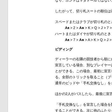
なり、ポントはマタドールではない
したがって、切り札スートの順位は
スペードまたはクラブが切り札のと
A
♠
> 2 >
A
♣
> K > Q > J > 7 >
ハートまたはダイヤが切り札のとき
A
♠
> 7 >
A
♣
> A > K > Q > J > 
ビディング
ディーラーの右隣の競技者から順に
宣言している場合、別なプレイヤー
とができる。この場合、最初に宣言
る。全部のトリックを取ること（ブ
通常のビッドや「手札交換なし」を
ほかの2人がパスしたら、最後に宣
「手札交換なし」を宣言した場合を
することができる。次に他のふたり