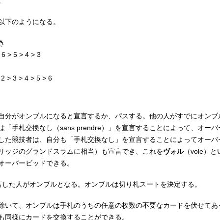
。
以下のようになる。
き
 6 > 5 > 4 > 3
2 > 3 > 4 > 5 > 6
自分がオンブルになると宣言するか、パスする。他の人がすでにオンブ
は「手札交換なし（
sans prendre
）」を宣言することによって、オーバ
した競技者は、自分も「手札交換なし」を宣言することによってオーバ
リッジのグランドスラムに相当）も宣言でき、これを
ヴォル
（
vole
）と
オーバービッドできる。
言した人がオンブルとなる。オンブルは切り札スートを決定する。
除いて、オンブルは手札のうちの任意の枚数の不要なカードを伏せてあっ
も同様にカードを交換することができる。