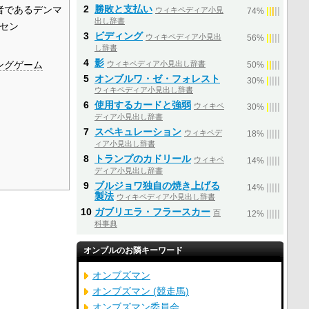
2
勝敗と支払い
者であるデンマ
ウィキペディア小見
|
|
|
|
|
74%
出し辞書
セン
3
ビディング
ウィキペディア小見出
|
|
|
|
|
56%
し辞書
4
影
ングゲーム
ウィキペディア小見出し辞書
|
|
|
|
|
50%
5
オンブルワ・ゼ・フォレスト
|
|
|
|
|
30%
ウィキペディア小見出し辞書
6
使用するカードと強弱
ウィキペ
|
|
|
|
|
30%
ディア小見出し辞書
7
スペキュレーション
ウィキペデ
|
|
|
|
|
18%
ィア小見出し辞書
8
トランプのカドリール
ウィキペ
|
|
|
|
|
14%
ディア小見出し辞書
9
ブルジョワ独自の焼き上げる
|
|
|
|
|
14%
製法
ウィキペディア小見出し辞書
10
ガブリエラ・フラースカー
百
|
|
|
|
|
12%
科事典
オンブルのお隣キーワード
オンブズマン
オンブズマン (競走馬)
オンブズマン委員会