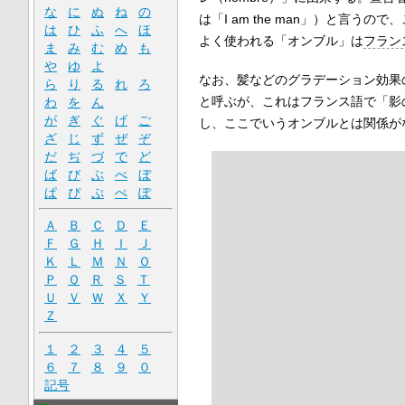
な
に
ぬ
ね
の
は「
I am the man
」）と言うので、
は
ひ
ふ
へ
ほ
よく使われる「オンブル」は
フラン
ま
み
む
め
も
や
ゆ
よ
なお、髪などのグラデーション効果
ら
り
る
れ
ろ
と呼ぶが、これはフランス語で「影
わ
を
ん
が
ぎ
ぐ
げ
ご
し、ここでいうオンブルとは関係が
ざ
じ
ず
ぜ
ぞ
だ
ぢ
づ
で
ど
ば
び
ぶ
べ
ぼ
ぱ
ぴ
ぷ
ぺ
ぽ
Ａ
Ｂ
Ｃ
Ｄ
Ｅ
Ｆ
Ｇ
Ｈ
Ｉ
Ｊ
Ｋ
Ｌ
Ｍ
Ｎ
Ｏ
Ｐ
Ｑ
Ｒ
Ｓ
Ｔ
Ｕ
Ｖ
Ｗ
Ｘ
Ｙ
Ｚ
１
２
３
４
５
６
７
８
９
０
記号