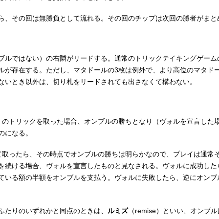
ら、その回は無勝負として流れる。その回のチップは次回の勝者がまと
ブルではない）の右隣がリードする。通常のトリックテイキングゲーム
ルが存在する。ただし、マタドールの3枚は例外で、より高位のマタド
ないとき以外は、切り札をリードされても出さなくて構わない。
くのトリックを取った場合、オンブルの勝ちとなり（ヴォルを宣言した
のになる。
て取ったら、その時点でオンブルの勝ちは明らかなので、プレイは通常
を続ける場合、ヴォルを宣言したものと見なされる。ヴォルに成功した
ている額の半額をオンブルを支払う。ヴォルに失敗したら、逆にオンブ
ふたりのいずれかと同点のときは、
ルミズ
（
remise
）といい、オンブル