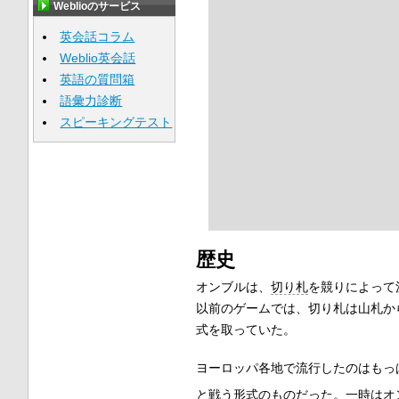
Weblioのサービス
英会話コラム
Weblio英会話
英語の質問箱
語彙力診断
スピーキングテスト
歴史
オンブルは、
切り札
を競りによって
以前のゲームでは、切り札は山札か
式を取っていた。
ヨーロッパ各地で流行したのはもっ
と戦う形式のものだった。一時はオ