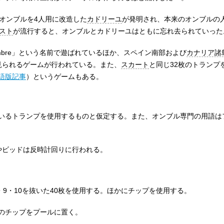
オンブルを4人用に改造した
カドリーユ
が発明され、本来のオンブルの
スト
が流行すると、オンブルとカドリーユはともに忘れ去られていった
mbre
」という名前で遊ばれているほか、スペイン南部および
カナリア諸
見られるゲームが行われている。また、
スカート
と同じ32枚のトランプ
語版記事
）というゲームもある。
いるトランプを使用するものと仮定する。また、オンブル専門の用語は
やビッドは反時計回りに行われる。
・9・10を抜いた40枚を使用する。ほかにチップを使用する。
のチップをプールに置く。