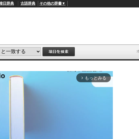
韓日辞典
古語辞典
その他の辞書▼
もっとみる
arrow_forward_ios