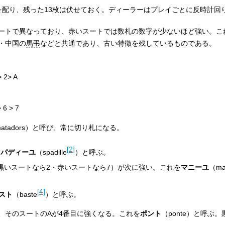
を配り、残った13枚は伏せておく。ディーラーはプレイごとに反時計回
ートで異なっており、赤いスートでは数札の数字が少ないほど強い。こ
・中国の
馬弔
などと共通であり、古い特徴を残しているものである。
> 2> A
> 6 > 7
atadors
）と呼び、常に切り札になる。
[
2
]
スパディーユ
（
spadille
）と呼ぶ。
黒いスートなら2・赤いスートなら7）が次に強い。これを
マニーユ
（
ma
[
4
]
スト
（
baste
）と呼ぶ。
、そのスートのAが4番目に強くなる。これを
ポント
（
ponte
）と呼ぶ。