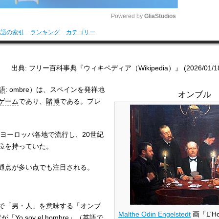
Powered by 
GliaStudios
用語の索引
ランキング
カテゴリー
M
u
出典: フリー百科事典『ウィキペディア（Wikipedia）』 (2026/01/18 0
t
e
語
:
ombre
）は、スペインを発祥地
オンブル
ゲーム
であり、
賭博
である。プレ
はヨーロッパ各地で流行し、20世紀
位を持っていた。
通点が多い点でも注目される。
で「男・人」を意味する「オンブ
Malthe Odin Engelstedt
画「L'Ho
者が「
Yo soy el hombre
」（
英語
で