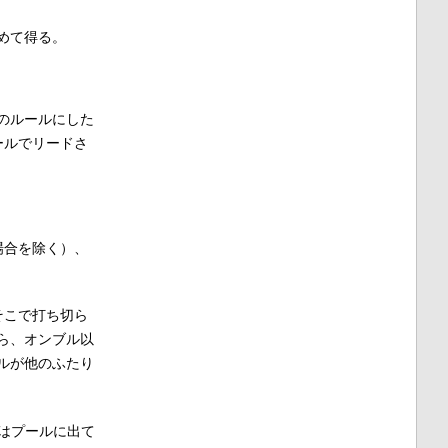
めて得る。
のルールにした
ールでリードさ
場合を除く）、
そこで打ち切ら
ら、オンブル以
ルが他のふたり
はプールに出て