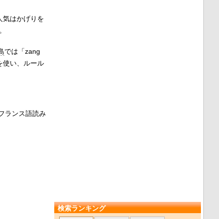
人気はかげりを
。
島
では「
zang
を使い、ルール
フランス語読み
検索ランキング