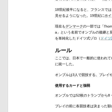
18世紀後半になると、フランスでは
見せるようになった。19世紀に
ホイ
現在も
デンマーク
の一部では「
l'ho
a
」という名前でオンブルの後継と
を単純化したドイツ式ゾロ（
ドイツ
ルール
ここでは、日本で一般的に使われて
に統一した。
オンブルは3人で競技する。プレイ
使用するカードと強弱
オンブルでは52枚のトランプから8
プレイの前に各競技者は決まった額