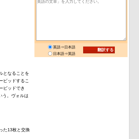
英語⇒日本語
日本語⇒英語
ルとなることを
ービッドするこ
ービッドでき
いう。ヴォルは
た13枚と交換