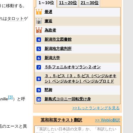
1～10位
11～20位
21～30位
りに移動する。
最遅
れは
タロット
ゲ
邂逅
為政者
新潟市立図書館
新潟地方裁判所
新潟大学
５β‐フェニルオキソラン‐２‐オン
３，５‐ビス［３，５‐ビス（ベンジルオキ
シ）ベンジルオキシ］ベンジルブロミド
黙祷
[
3
]
nille
）と呼
新島式コロニー回転受け身
>>もっとランキングを見る
英和和英テキスト翻訳
>> Weblio翻訳
黒のエースと異