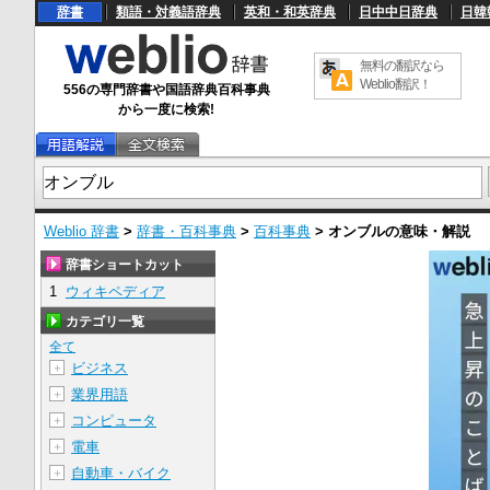
辞書
類語・対義語辞典
英和・和英辞典
日中中日辞典
日韓
無料の翻訳なら
Weblio翻訳！
556の専門辞書や国語辞典百科事典
から一度に検索!
Weblio 辞書
>
辞書・百科事典
>
百科事典
>
オンブル
の意味・解説
辞書ショートカット
1
ウィキペディア
カテゴリ一覧
全て
ビジネス
＋
業界用語
＋
コンピュータ
＋
電車
＋
自動車・バイク
＋