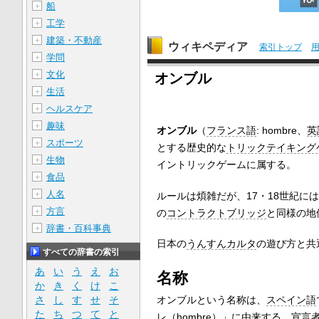
船
＋
工学
＋
建築・不動産
＋
ウィキペディア
索引トップ
学問
＋
文化
＋
オンブル
生活
＋
ヘルスケア
＋
趣味
＋
オンブル
（
フランス語
:
hombre
、
英
スポーツ
＋
とする歴史的な
トリックテイキング
生物
＋
イントリックゲームに属する。
食品
＋
人名
＋
ルールは煩雑だが、17・18世紀に
方言
＋
の
コントラクトブリッジ
と同様の地
辞書・百科事典
＋
日本の
うんすんカルタ
の遊び方と共
すべての辞書の索引
あ
い
う
え
お
名称
か
き
く
け
こ
オンブルという名称は、
スペイン語
さ
し
す
せ
そ
た
ち
つ
て
と
レ（
hombre
）」に由来する。宣言