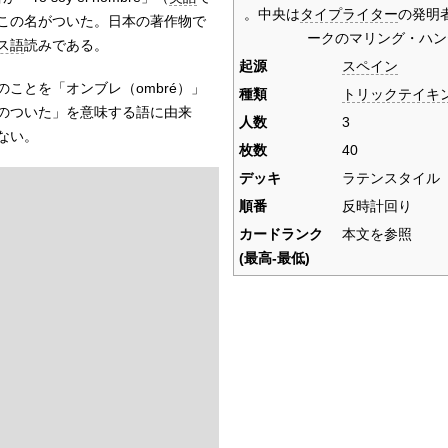
。中央は
タイプライター
の発明
この名がついた。日本の著作物で
ークのマリング・ハン
ス語
読みである。
起源
スペイン
のことを「オンブレ（
ombré
）」
種類
トリックテイキ
のついた」を意味する語に由来
人数
3
ない。
枚数
40
デッキ
ラテンスタイル
順番
反時計回り
カードランク
本文を参照
(最高-最低)