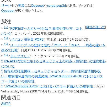
サーバ
側の
実装
には
Dovecot
や
cyrus-pop3d
がある。かつては
Qpopper
が広く用いられた。
脚注
a
b
[
脚注の使い方
]
^
“
POP3(ぽっぷすりー)とは？ 意味や使い方 - コト
バンク
”. コトバンク. 2023年8月20日閲覧。
a
b
^
“
パソコン用語集 POP3
”. 富士通. 2023年8月20日閲覧。
a
b
^
“
メールアプリの登録で悩む「POP」と「IMAP」、両者の違いを
改めて比較
”. 日経XTECH. 2023年8月20日閲覧。
a
b
^
“
ポップスリー
”. イミダス. 2023年8月20日閲覧。
^
IPA:APOP方式におけるセキュリティ上の弱点（脆弱性）の注意喚起
について
^
情報処理推進機構：セキュリティセンター：脆弱性関連情報取扱
い：脆弱性関連情報の調査結果 JVN#19445002 APOP におけるパス
ワード漏えいの脆弱性
^
“
JVN#19445002:APOP におけるパスワード漏えいの脆弱性
”. Japan
Vulnerability Notes (2007年4月19日). 2018年6月15日閲覧。
関連項目
SMTP