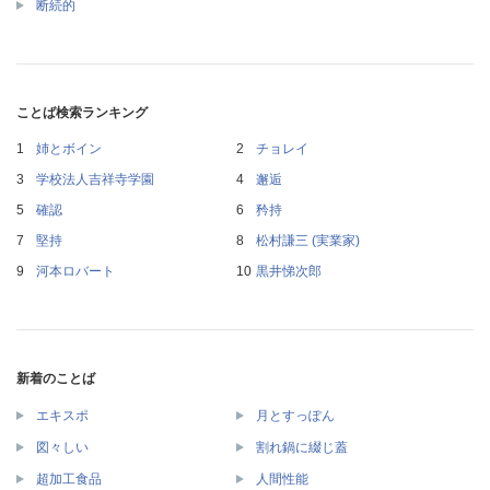
断続的
ことば検索ランキング
姉とボイン
チョレイ
学校法人吉祥寺学園
邂逅
確認
矜持
堅持
松村謙三 (実業家)
河本ロバート
黒井悌次郎
新着のことば
エキスポ
月とすっぽん
図々しい
割れ鍋に綴じ蓋
超加工食品
人間性能