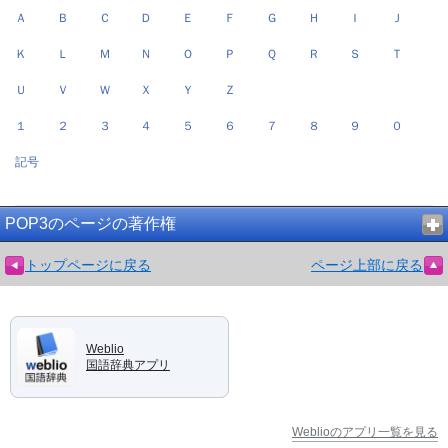
Ａ
Ｂ
Ｃ
Ｄ
Ｅ
Ｆ
Ｇ
Ｈ
Ｉ
Ｊ
Ｋ
Ｌ
Ｍ
Ｎ
Ｏ
Ｐ
Ｑ
Ｒ
Ｓ
Ｔ
Ｕ
Ｖ
Ｗ
Ｘ
Ｙ
Ｚ
１
２
３
４
５
６
７
８
９
０
記号
POP3のページの著作権
トップページに戻る
ページ上部に戻る
Weblio
国語辞典アプリ
Weblioのアプリ一覧を見る