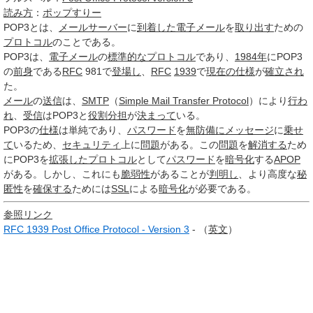
読み方
：
ポップすりー
POP3
とは、
メールサーバー
に
到着した
電子メール
を
取り出す
ための
プロトコル
のことである。
POP3は、
電子メール
の
標準的な
プロトコル
であり、
1984年
にPOP3
の
前身
である
RFC
981で
登場し
、
RFC
1939
で
現在の仕様
が
確立され
た。
メール
の
送信
は、
SMTP
（
Simple Mail Transfer Protocol
）により
行わ
れ
、
受信
はPOP3と
役割分担
が
決まって
いる。
POP3の
仕様
は単純であり、
パスワード
を
無防備に
メッセージ
に
乗せ
て
いるため、
セキュリティ
上に
問題
がある。この
問題
を
解消する
ため
にPOP3を
拡張した
プロトコル
として
パスワード
を
暗号化
する
APOP
がある。しかし、これにも
脆弱性
があることが
判明し
、より高度な
秘
匿性
を
確保する
ためには
SSL
による
暗号化
が必要である。
参照リンク
RFC 1939 Post Office Protocol - Version 3
- （
英文
）