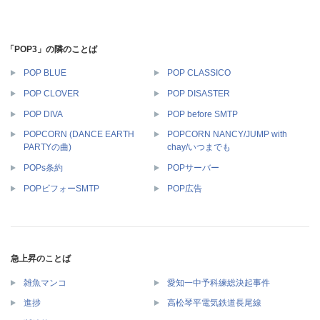
「POP3」の隣のことば
POP BLUE
POP CLASSICO
POP CLOVER
POP DISASTER
POP DIVA
POP before SMTP
POPCORN (DANCE EARTH
POPCORN NANCY/JUMP with
PARTYの曲)
chay/いつまでも
POPs条約
POPサーバー
POPビフォーSMTP
POP広告
急上昇のことば
雑魚マンコ
愛知一中予科練総決起事件
進捗
高松琴平電気鉄道長尾線