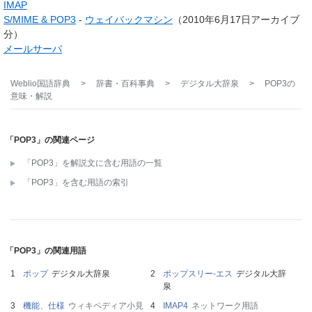
IMAP
S/MIME & POP3
-
ウェイバックマシン
（2010年6月17日アーカイブ
分）
メールサーバ
Weblio国語辞典
>
辞書・百科事典
>
デジタル大辞泉
>
POP3
の
意味・解説
「POP3」の関連ページ
「POP3」を解説文に含む用語の一覧
「POP3」を含む用語の索引
「POP3」の関連用語
ポップ
デジタル大辞泉
ポップスリー‐エス
デジタル大辞
泉
機能、仕様
ウィキペディア小見
IMAP4
ネットワーク用語