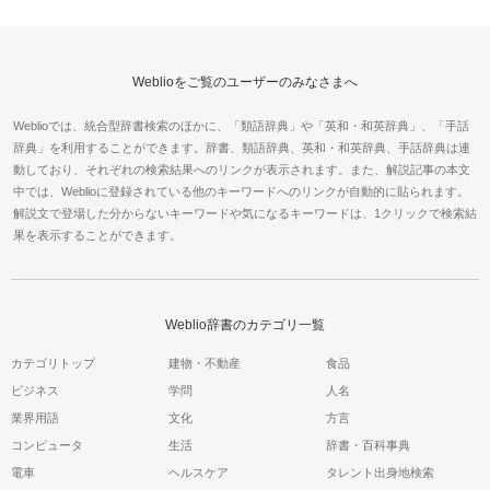
Weblioをご覧のユーザーのみなさまへ
Weblioでは、統合型辞書検索のほかに、「類語辞典」や「英和・和英辞典」、「手話
辞典」を利用することができます。辞書、類語辞典、英和・和英辞典、手話辞典は連
動しており、それぞれの検索結果へのリンクが表示されます。また、解説記事の本文
中では、Weblioに登録されている他のキーワードへのリンクが自動的に貼られます。
解説文で登場した分からないキーワードや気になるキーワードは、1クリックで検索結
果を表示することができます。
Weblio辞書のカテゴリ一覧
カテゴリトップ
建物・不動産
食品
ビジネス
学問
人名
業界用語
文化
方言
コンピュータ
生活
辞書・百科事典
電車
ヘルスケア
タレント出身地検索