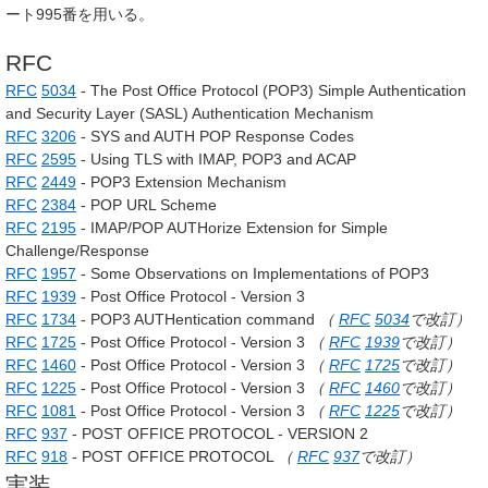
ート995番を用いる。
RFC
RFC
5034
- The Post Office Protocol (POP3) Simple Authentication
and Security Layer (SASL) Authentication Mechanism
RFC
3206
- SYS and AUTH POP Response Codes
RFC
2595
- Using TLS with IMAP, POP3 and ACAP
RFC
2449
- POP3 Extension Mechanism
RFC
2384
- POP URL Scheme
RFC
2195
- IMAP/POP AUTHorize Extension for Simple
Challenge/Response
RFC
1957
- Some Observations on Implementations of POP3
RFC
1939
-
Post Office Protocol - Version 3
RFC
1734
- POP3 AUTHentication command
（
RFC
5034
で改訂）
RFC
1725
- Post Office Protocol - Version 3
（
RFC
1939
で改訂）
RFC
1460
- Post Office Protocol - Version 3
（
RFC
1725
で改訂）
RFC
1225
- Post Office Protocol - Version 3
（
RFC
1460
で改訂）
RFC
1081
- Post Office Protocol - Version 3
（
RFC
1225
で改訂）
RFC
937
- POST OFFICE PROTOCOL - VERSION 2
RFC
918
- POST OFFICE PROTOCOL
（
RFC
937
で改訂）
実装