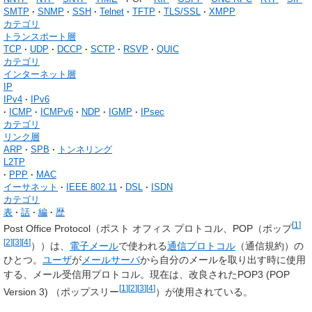
SMTP
SNMP
SSH
Telnet
TFTP
TLS/SSL
XMPP
カテゴリ
トランスポート層
TCP
UDP
DCCP
SCTP
RSVP
QUIC
カテゴリ
インターネット層
IP
IPv4
IPv6
ICMP
ICMPv6
NDP
IGMP
IPsec
カテゴリ
リンク層
ARP
SPB
トンネリング
L2TP
PPP
MAC
イーサネット
IEEE 802.11
DSL
ISDN
カテゴリ
表
話
編
歴
[
1
]
Post Office Protocol
（ポスト オフィス プロトコル、
POP
（ポップ
[
2
]
[
3
]
[
4
]
））は、
電子メール
で使われる
通信プロトコル
（通信規約）の
ひとつ。
ユーザ
が
メールサーバ
から自分のメールを取り出す時に使用
する、メール受信用プロトコル。現在は、改良されたPOP3 (POP
[
1
]
[
2
]
[
3
]
[
4
]
Version 3) （ポップスリー
）が使用されている。