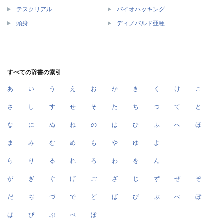
テスクリアル
バイオハッキング
頭身
ディノバルド亜種
すべての辞書の索引
あ
い
う
え
お
か
き
く
け
こ
さ
し
す
せ
そ
た
ち
つ
て
と
な
に
ぬ
ね
の
は
ひ
ふ
へ
ほ
ま
み
む
め
も
や
ゆ
よ
ら
り
る
れ
ろ
わ
を
ん
が
ぎ
ぐ
げ
ご
ざ
じ
ず
ぜ
ぞ
だ
ぢ
づ
で
ど
ば
び
ぶ
べ
ぼ
ぱ
ぴ
ぷ
ぺ
ぽ