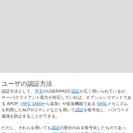
ユーザの認証方法
認証方法として、
平文
のUSER/PASS
認証
が広く用いられているが、
サーバ/クライアント双方が対応していれば、オプションコマンドであ
る APOP（
RFC
1460
から追加）や拡張機能である
SASL
メカニズム
を利用したAUTHコマンドなどを用いて
認証
を暗号化し、パスワード
漏洩を防止することができる。
ただし、それらを用いても
認証
の部分のみを暗号化したものであっ