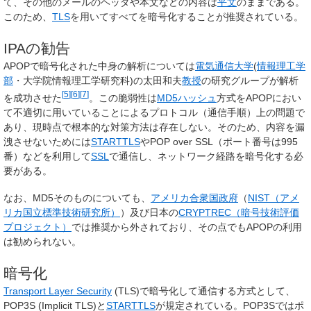
て、その他のメールのヘッダや本文などの内容は
平文
のままである。
このため、
TLS
を用いてすべてを暗号化することが推奨されている。
IPAの勧告
APOPで暗号化された中身の解析については
電気通信大学
(
情報理工学
部
・大学院情報理工学研究科)の太田和夫
教授
の研究グループが解析
[
5
]
[
6
]
[
7
]
を成功させた
。この脆弱性は
MD5
ハッシュ
方式をAPOPにおい
て不適切に用いていることによるプロトコル（通信手順）上の問題で
あり、現時点で根本的な対策方法は存在しない。そのため、内容を漏
洩させないためには
STARTTLS
やPOP over SSL（ポート番号は995
番）などを利用して
SSL
で通信し、ネットワーク経路を暗号化する必
要がある。
なお、MD5そのものについても、
アメリカ合衆国政府
（
NIST（アメ
リカ国立標準技術研究所）
）及び日本の
CRYPTREC（暗号技術評価
プロジェクト）
では推奨から外されており、その点でもAPOPの利用
は勧められない。
暗号化
Transport Layer Security
(TLS)で暗号化して通信する方式として、
POP3S (Implicit TLS)と
STARTTLS
が規定されている。POP3Sではポ