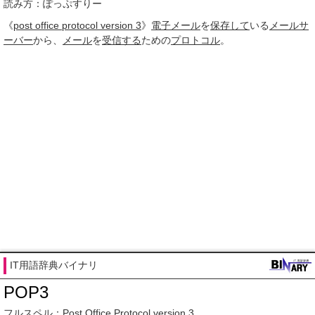
読み方：ぽっぷすりー
《
post office protocol version 3
》
電子メール
を
保存して
いる
メールサ
ーバー
から、
メール
を
受信する
ための
プロトコル
。
IT用語辞典バイナリ
POP3
フルスペル：
Post Office Protocol version 3