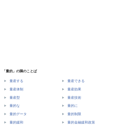
「量的」の隣のことば
量産する
量産できる
量産体制
量産効果
量産型
量産技術
量的な
量的に
量的データ
量的制限
量的緩和
量的金融緩和政策