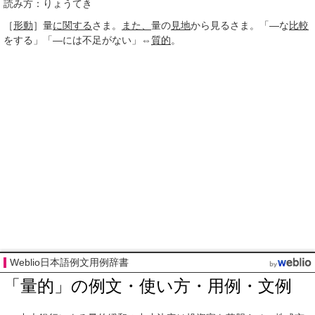
読み方：りょうてき
［
形動
］
量
に関する
さま。
また、
量の
見地
から見るさま。「―な
比較
をする」「―には不足がない」⇔
質的
。
Weblio日本語例文用例辞書
「量的」の例文・使い方・用例・文例