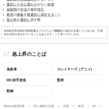
量的に
十分な
豊かさ
がない
程度
国家間
の
交流
の量的
増大
教育
の
事象
を
数量的に
測定する
こと
星の色
を
量的に
表す数
Weblio日本語例文用例辞書はプログラムで機械的に例文を生成しているため、不適
切な項目が含まれていることもあります。ご了承くださいませ。
急上昇のことば
為政者
スレイヤーズ_(アニメ)
IBC岩手放送
堅持
黙祷
Weblio国語辞典
>
同じ種類の言葉
>
言葉
>
表現
>
的
>