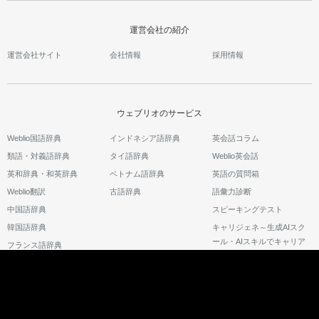
運営会社の紹介
運営会社サイト
会社情報
採用情報
ウェブリオのサービス
Weblio国語辞典
インドネシア語辞典
英会話コラム
類語・対義語辞典
タイ語辞典
Weblio英会話
英和辞典・和英辞典
ベトナム語辞典
英語の質問箱
Weblio翻訳
古語辞典
語彙力診断
中国語辞典
スピーキングテスト
韓国語辞典
キャリジェネ～生成AIスク
ール・AIスキルでキャリア
フランス語辞典
アップ～
©2026 GRAS Group, Inc.