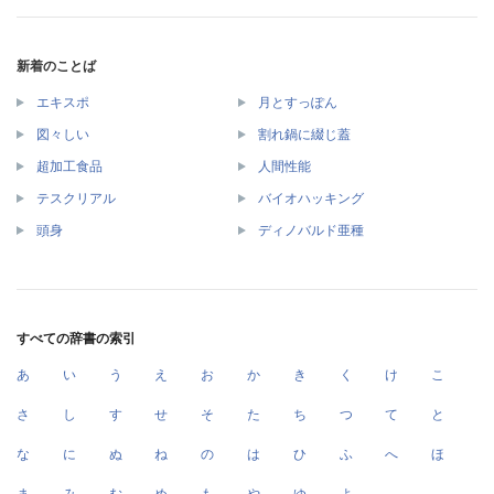
新着のことば
エキスポ
月とすっぽん
図々しい
割れ鍋に綴じ蓋
超加工食品
人間性能
テスクリアル
バイオハッキング
頭身
ディノバルド亜種
すべての辞書の索引
あ
い
う
え
お
か
き
く
け
こ
さ
し
す
せ
そ
た
ち
つ
て
と
な
に
ぬ
ね
の
は
ひ
ふ
へ
ほ
ま
み
む
め
も
や
ゆ
よ