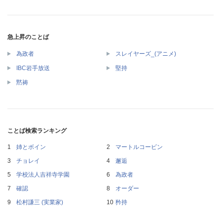
急上昇のことば
為政者
スレイヤーズ_(アニメ)
IBC岩手放送
堅持
黙祷
ことば検索ランキング
姉とボイン
マートルコービン
チョレイ
邂逅
学校法人吉祥寺学園
為政者
確認
オーダー
松村謙三 (実業家)
矜持