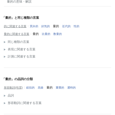
量的
の意味・解説
「量的」と同じ種類の言葉
量的
的に関連する言葉
買弁的
好気的
近代的
性的
量的
量的に関連する言葉
比量的
数量的
同じ種類の言葉
表現に関連する言葉
計測に関連する言葉
「量的」の品詞の分類
量的
形容動詞(性質)
総括的
高燥
重畳的
通時的
品詞
形容動詞に関連する言葉