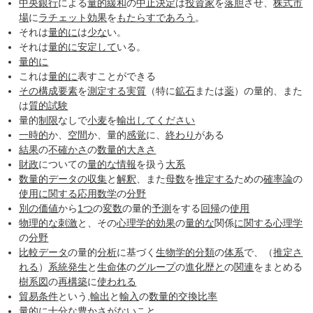
中央銀行
による
量的緩和
の
中止
決定
は
投資家
を
落胆
させ、
株式市
場
に
ラチェット効果
を
もたらす
であろう
。
それは
量的に
は
少な
い。
それは
量的に
安定して
いる。
量的に
これは
量的に
表すことができる
その構成
要素
を
測定する
実質
（特に
鉱石
または
薬
）の量的、また
は
質的
試験
量的
制限
なしで
小麦
を
輸出して
ください
一時的
か、
空間
か、量的
感覚
に、
終わり
がある
結果
の
不確かさ
の
数量的
大きさ
財政
についての
量的な
情報
を扱う
大系
数量的
データの収集
と
解釈
、また
母数
を
推定する
ための
確率論
の
使用
に関する
応用数学
の
分野
別の
価値
から
1つ
の
変数
の量的
予測
をする
回帰
の
使用
物理的な
刺激
と、その
心理学的効果
の
量的な
関係
に関する
心理学
の
分野
比較データ
の量的
分析
に基づく
生物学的分類
の
体系
で、（
推定さ
れる
）
系統発生
と
生命体
の
グループ
の
進化
歴と
の
関連
をまとめる
樹
系図
の
再構築
に
使われる
貿易条件
という,
輸出
と
輸入
の
数量的
交換
比率
量的に
十分な
豊かさ
がないこと