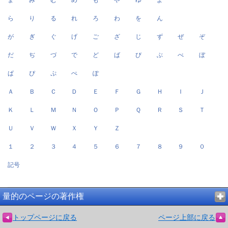
ら
り
る
れ
ろ
わ
を
ん
が
ぎ
ぐ
げ
ご
ざ
じ
ず
ぜ
ぞ
だ
ぢ
づ
で
ど
ば
び
ぶ
べ
ぼ
ぱ
ぴ
ぷ
ぺ
ぽ
Ａ
Ｂ
Ｃ
Ｄ
Ｅ
Ｆ
Ｇ
Ｈ
Ｉ
Ｊ
Ｋ
Ｌ
Ｍ
Ｎ
Ｏ
Ｐ
Ｑ
Ｒ
Ｓ
Ｔ
Ｕ
Ｖ
Ｗ
Ｘ
Ｙ
Ｚ
１
２
３
４
５
６
７
８
９
０
記号
量的のページの著作権
トップページに戻る
ページ上部に戻る