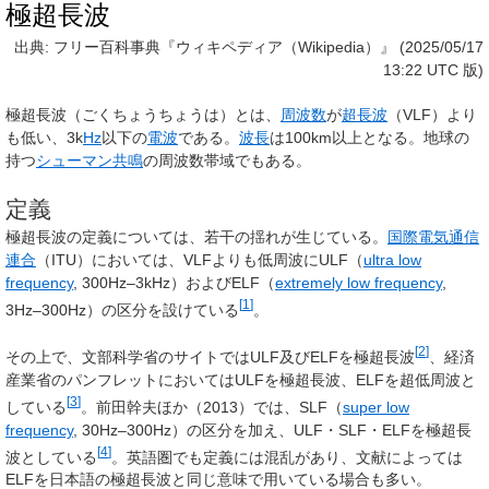
極超長波
出典: フリー百科事典『ウィキペディア（Wikipedia）』 (2025/05/17
13:22 UTC 版)
極超長波
（ごくちょうちょうは）とは、
周波数
が
超長波
（VLF）より
も低い、3k
Hz
以下の
電波
である。
波長
は100km以上となる。地球の
持つ
シューマン共鳴
の周波数帯域でもある。
定義
極超長波の定義については、若干の揺れが生じている。
国際電気通信
連合
（
ITU
）においては、VLFよりも低周波に
ULF
（
ultra low
frequency
, 300Hz–3kHz）および
ELF
（
extremely low frequency
,
[
1
]
3Hz–300Hz）の区分を設けている
。
[
2
]
その上で、文部科学省のサイトではULF及びELFを極超長波
、経済
産業省のパンフレットにおいてはULFを極超長波、ELFを超低周波と
[
3
]
している
。前田幹夫ほか（2013）では、
SLF
（
super low
frequency
, 30Hz–300Hz）の区分を加え、ULF・SLF・ELFを極超長
[
4
]
波としている
。英語圏でも定義には混乱があり、文献によっては
ELF
を日本語の極超長波と同じ意味で用いている場合も多い。