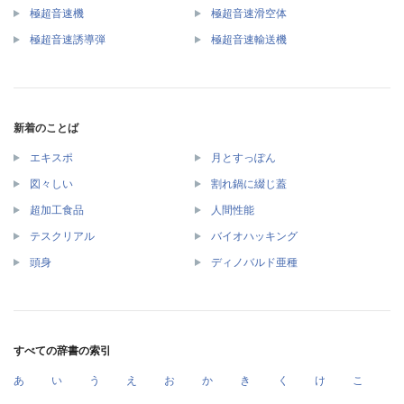
極超音速機
極超音速滑空体
極超音速誘導弾
極超音速輸送機
新着のことば
エキスポ
月とすっぽん
図々しい
割れ鍋に綴じ蓋
超加工食品
人間性能
テスクリアル
バイオハッキング
頭身
ディノバルド亜種
すべての辞書の索引
あ
い
う
え
お
か
き
く
け
こ