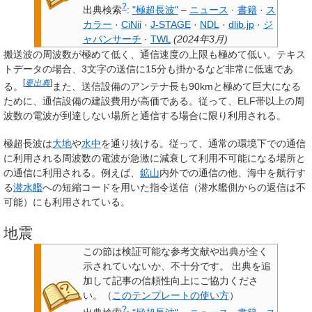
?
出典検索
:
"極超長波"
–
ニュース
·
書籍
·
ス
カラー
·
CiNii
·
J-STAGE
·
NDL
·
dlib.jp
·
ジ
ャパンサーチ
·
TWL
(
2024年3月
)
搬送波の周波数が極めて低く、通信速度の上限も極めて低い。
テキス
トデータの場合、3文字の送信に15分も掛かるなど非常に低速であ
[
要出典
]
る。
また、送信設備のアンテナ長も90kmと極めて巨大になる
ために、通信設備の建設費用が高価である。従って、ELF帯以上の周
波数の電波が到達しない場所と通信する場合に限り利用される。
極超長波は
大地
や
水中
を通り抜ける。従って、通常の環境下での通信
に利用される周波数の電波が急激に減衰して利用不可能になる場所と
の通信に利用される。例えば、
鉱山
内外での通信の他、海中を航行す
る
潜水艦
への短縮コードを用いた指令送信（潜水艦側からの返信は不
可能）にも利用されている。
地震
この節は検証可能な参考文献や出典が全く
示されていないか、不十分です。
出典を追
加して記事の信頼性向上にご協力くださ
い。
（
このテンプレートの使い方
）
?