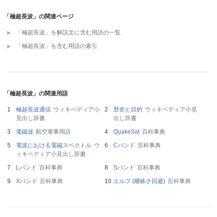
「極超長波」の関連ページ
「極超長波」を解説文に含む用語の一覧
「極超長波」を含む用語の索引
「極超長波」の関連用語
極超長波通信
ウィキペディア小
歴史と目的
ウィキペディア小見
見出し辞書
出し辞書
電磁波
航空軍事用語
QuakeSat
百科事典
電波における電磁スペクトル
ウ
Cバンド
百科事典
ィキペディア小見出し辞書
Lバンド
百科事典
Sバンド
百科事典
Xバンド
百科事典
エルフ (曖昧さ回避)
百科事典