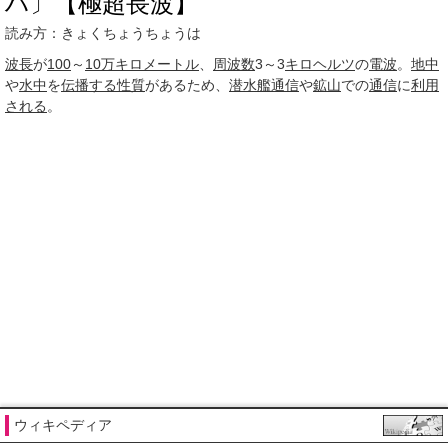
ハ〕【極超長波】
読み方：きょくちょうちょうは
波長
が
100
～
10万
キロメートル
、
周波数
3～3
キロヘルツ
の
電波
。
地中
や
水中
を
伝播する
性質
があるため、
潜水艦
通信
や
鉱山
での
通信
に
利用
される
。
ウィキペディア