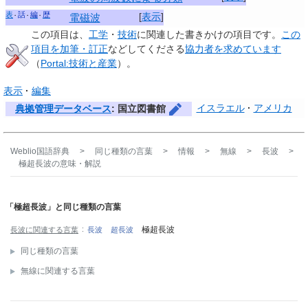
表
話
編
歴
[
表示
]
電磁波
この項目は、
工学
・
技術
に関連した
書きかけの項目
です。
この
項目を加筆・訂正
などしてくださる
協力者を求めています
（
Portal:技術と産業
）。
表示
編集
イスラエル
アメリカ
典拠管理データベース
: 国立図書館
Weblio国語辞典
>
同じ種類の言葉
>
情報
>
無線
>
長波
>
極超長波
の意味・解説
「極超長波」と同じ種類の言葉
極超長波
長波に関連する言葉
長波
超長波
同じ種類の言葉
無線に関連する言葉