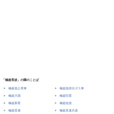
「極超長波」の隣のことば
極超低公害車
極超低排出ガス車
極超大国
極超巨星
極超新星
極超短波
極超音速
極超音速兵器