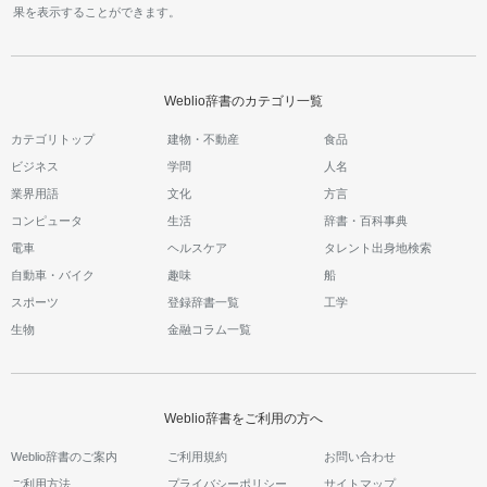
果を表示することができます。
Weblio辞書のカテゴリ一覧
カテゴリトップ
建物・不動産
食品
ビジネス
学問
人名
業界用語
文化
方言
コンピュータ
生活
辞書・百科事典
電車
ヘルスケア
タレント出身地検索
自動車・バイク
趣味
船
スポーツ
登録辞書一覧
工学
生物
金融コラム一覧
Weblio辞書をご利用の方へ
Weblio辞書のご案内
ご利用規約
お問い合わせ
ご利用方法
プライバシーポリシー
サイトマップ