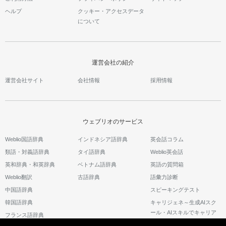
ヘルプ
クッキー・アクセスデータ
について
運営会社の紹介
運営会社サイト
会社情報
採用情報
ウェブリオのサービス
Weblio国語辞典
インドネシア語辞典
英会話コラム
類語・対義語辞典
タイ語辞典
Weblio英会話
英和辞典・和英辞典
ベトナム語辞典
英語の質問箱
Weblio翻訳
古語辞典
語彙力診断
中国語辞典
スピーキングテスト
韓国語辞典
キャリジェネ～生成AIスク
ール・AIスキルでキャリア
フランス語辞典
アップ～