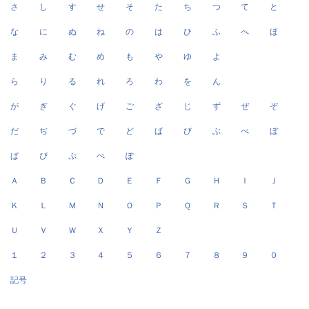
さ
し
す
せ
そ
た
ち
つ
て
と
な
に
ぬ
ね
の
は
ひ
ふ
へ
ほ
ま
み
む
め
も
や
ゆ
よ
ら
り
る
れ
ろ
わ
を
ん
が
ぎ
ぐ
げ
ご
ざ
じ
ず
ぜ
ぞ
だ
ぢ
づ
で
ど
ば
び
ぶ
べ
ぼ
ぱ
ぴ
ぷ
ぺ
ぽ
Ａ
Ｂ
Ｃ
Ｄ
Ｅ
Ｆ
Ｇ
Ｈ
Ｉ
Ｊ
Ｋ
Ｌ
Ｍ
Ｎ
Ｏ
Ｐ
Ｑ
Ｒ
Ｓ
Ｔ
Ｕ
Ｖ
Ｗ
Ｘ
Ｙ
Ｚ
１
２
３
４
５
６
７
８
９
０
記号