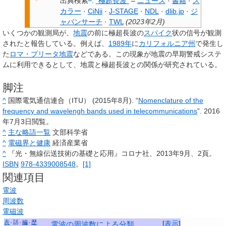
出典検索
:
"極超長波"
–
ニュース
·
書籍
·
ス
カラー
·
CiNii
·
J-STAGE
·
NDL
·
dlib.jp
·
ジ
ャパンサーチ
·
TWL
(
2023年2月
)
いくつかの観測局が、
地震
の前に極超長波の
スパイク
状の信号が観測
されたと報告している。例えば、
1989年
に
カリフォルニア州
で発生し
た
ロマ・プリータ地震
などである。この現象が地震の早期警戒システ
ムに利用できるとして、地震と極超長波との関係が研究されている。
脚注
^
国際電気通信連合（ITU） (2015年8月). “
Nomenclature of the
frequency and wavelengh bands used in telecommunications
”. 2016
年7月3日閲覧。
^
主な略語一覧
文部科学省
^
電磁界と健康
経済産業省
^
『光・無線伝送技術の基礎と応用』コロナ社、2013年9月、2頁。
ISBN
978-4339008548
。
[1]
関連項目
電波
周波数
電磁波
表
話
編
歴
[
表示
]
電波の周波数による分類