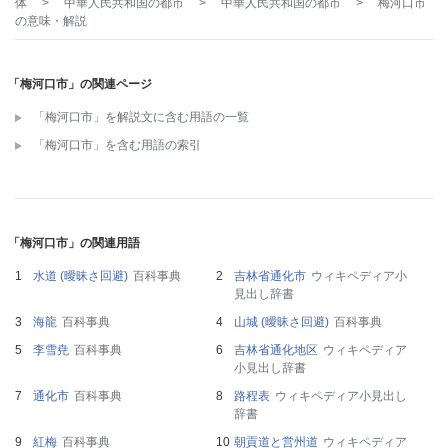
体
>
中華人民共和国の都市
>
中華人民共和国の都市
>
梅河口市
の意味・解説
「梅河口市」の関連ページ
「梅河口市」を解説文に含む用語の一覧
「梅河口市」を含む用語の索引
「梅河口市」の関連用語
水道 (曖昧さ回避)
百科事典
吉林省通化市
ウィキペディア小
見出し辞書
海龍
百科事典
山城 (曖昧さ回避)
百科事典
李雪尭
百科事典
吉林省通化地区
ウィキペディア
小見出し辞書
通化市
百科事典
路程表
ウィキペディア小見出し
辞書
紅梅
百科事典
朝貢道と営州道
ウィキペディア