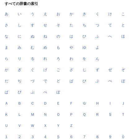
すべての辞書の索引
あ
い
う
え
お
か
き
く
け
こ
さ
し
す
せ
そ
た
ち
つ
て
と
な
に
ぬ
ね
の
は
ひ
ふ
へ
ほ
ま
み
む
め
も
や
ゆ
よ
ら
り
る
れ
ろ
わ
を
ん
が
ぎ
ぐ
げ
ご
ざ
じ
ず
ぜ
ぞ
だ
ぢ
づ
で
ど
ば
び
ぶ
べ
ぼ
ぱ
ぴ
ぷ
ぺ
ぽ
Ａ
Ｂ
Ｃ
Ｄ
Ｅ
Ｆ
Ｇ
Ｈ
Ｉ
Ｊ
Ｋ
Ｌ
Ｍ
Ｎ
Ｏ
Ｐ
Ｑ
Ｒ
Ｓ
Ｔ
Ｕ
Ｖ
Ｗ
Ｘ
Ｙ
Ｚ
１
２
３
４
５
６
７
８
９
０