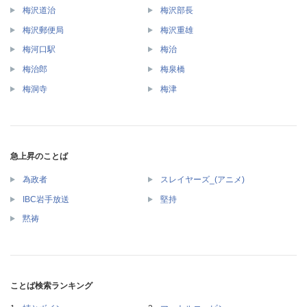
梅沢道治
梅沢部長
梅沢郵便局
梅沢重雄
梅河口駅
梅治
梅治郎
梅泉橋
梅洞寺
梅津
急上昇のことば
為政者
スレイヤーズ_(アニメ)
IBC岩手放送
堅持
黙祷
ことば検索ランキング