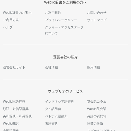
Weblio辞書をご利用の方へ
Weblio辞書のご案内
ご利用規約
お問い合わせ
ご利用方法
プライバシーポリシー
サイトマップ
ヘルプ
クッキー・アクセスデータ
について
運営会社の紹介
運営会社サイト
会社情報
採用情報
ウェブリオのサービス
Weblio国語辞典
インドネシア語辞典
英会話コラム
類語・対義語辞典
タイ語辞典
Weblio英会話
英和辞典・和英辞典
ベトナム語辞典
英語の質問箱
Weblio翻訳
古語辞典
語彙力診断
中国語辞典
スピーキングテスト