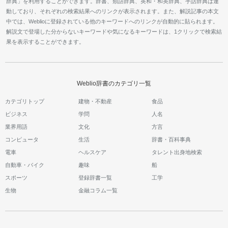
辞典」を利用することができます。辞書、類語辞典、英和・和英辞典、手話辞典は連
動しており、それぞれの検索結果へのリンクが表示されます。また、解説記事の本文
中では、Weblioに登録されている他のキーワードへのリンクが自動的に貼られます。
解説文で登場した分からないキーワードや気になるキーワードは、1クリックで検索結
果を表示することができます。
Weblio辞書のカテゴリ一覧
カテゴリトップ
建物・不動産
食品
ビジネス
学問
人名
業界用語
文化
方言
コンピュータ
生活
辞書・百科事典
電車
ヘルスケア
タレント出身地検索
自動車・バイク
趣味
船
スポーツ
登録辞書一覧
工学
生物
金融コラム一覧