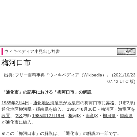
ウィキペディア小見出し辞書
梅河口市
出典: フリー百科事典『ウィキペディア（Wikipedia）』 (2021/10/23
07:42 UTC 版)
「
通化市
」の
記事
における「梅河口市」の
解説
1985年
2月4日
-
通化
地区
海竜県
が
地級市
の梅河口市に
昇格
。(1市2県)
通化
地区
柳河県
・
輝南県
を
編入
。
1985年
8月30日
-
梅
河区・
海竜
区を
設置
。(
2区
2県)
1985年
12月19日
-
梅
河区・
海竜
区・
柳河県
・
輝南県
が
通化市
に
編入
。
※この「梅河口市」の解説は、「通化市」の解説の一部です。