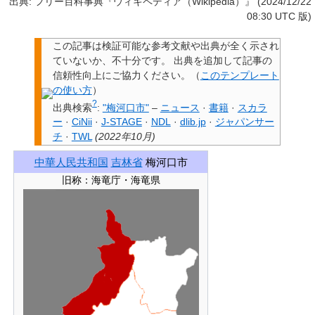
出典: フリー百科事典『ウィキペディア（Wikipedia）』 (2024/12/22
08:30 UTC 版)
この記事は検証可能な参考文献や出典が全く示され
ていないか、不十分です。
出典を追加して記事の
信頼性向上にご協力ください。
（
このテンプレート
の使い方
）
?
出典検索
:
"梅河口市"
–
ニュース
·
書籍
·
スカラ
ー
·
CiNii
·
J-STAGE
·
NDL
·
dlib.jp
·
ジャパンサー
チ
·
TWL
(
2022年10月
)
中華人民共和国
吉林省
梅河口市
旧称：
海竜庁・海竜県