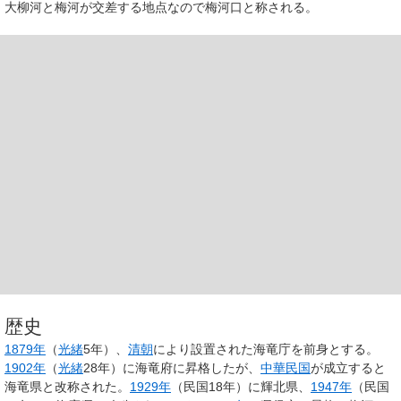
大柳河と梅河が交差する地点なので梅河口と称される。
歴史
1879年
（
光緒
5年）、
清朝
により設置された
海竜庁
を前身とする。
1902年
（
光緒
28年）に
海竜府
に昇格したが、
中華民国
が成立すると
海竜県
と改称された。
1929年
（民国18年）に
輝北県
、
1947年
（民国