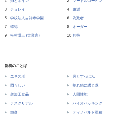
姉とボイン
マートルコービン
チョレイ
邂逅
学校法人吉祥寺学園
為政者
確認
オーダー
松村謙三 (実業家)
矜持
新着のことば
エキスポ
月とすっぽん
図々しい
割れ鍋に綴じ蓋
超加工食品
人間性能
テスクリアル
バイオハッキング
頭身
ディノバルド亜種