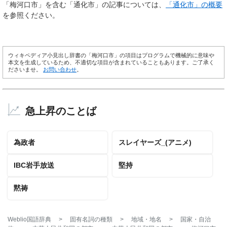
「梅河口市」を含む「通化市」の記事については、
「通化市」の概要
を参照ください。
ウィキペディア小見出し辞書の「梅河口市」の項目はプログラムで機械的に意味や
本文を生成しているため、不適切な項目が含まれていることもあります。ご了承く
ださいませ。
お問い合わせ
。
急上昇のことば
為政者
スレイヤーズ_(アニメ)
IBC岩手放送
堅持
黙祷
Weblio国語辞典
>
固有名詞の種類
>
地域・地名
>
国家・自治