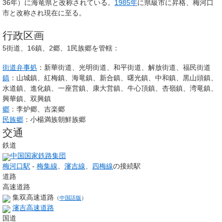
36年）に
海竜県
と改称されている。
1985年
に県級市に昇格、
梅河口
市
と改称され現在に至る。
行政区画
5街道、16鎮、2郷、1民族郷を管轄：
街道弁事処
：新華街道、光明街道、和平街道、解放街道、福民街道
鎮
：山城鎮、紅梅鎮、海竜鎮、新合鎮、曙光鎮、中和鎮、黒山頭鎮、
水道鎮、進化鎮、一座営鎮、康大営鎮、牛心頂鎮、杏嶺鎮、湾竜鎮、
興華鎮、双興鎮
郷
：李炉郷、吉楽郷
民族郷
：小楊満族朝鮮族郷
交通
鉄道
中国国家鉄路集団
梅河口駅
-
梅集線
、
瀋吉線
、
四梅線
の接続駅
道路
高速道路
集双高速道路
（
中国語版
）
瀋吉高速道路
国道