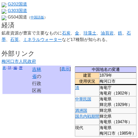
G202国道
G303国道
G504国道
（
中国語版
）
経済
鉱産資源が豊富で主要なものに
石炭
、
金
、
珪藻土
、
油頁岩
、
鉄
、
石
墨
、
石英
、
ミネラルウォーター
など17種類が知られる。
外部リンク
梅河口市人民政府
表
話
編
歴
[
表示
]
吉林
中国地名の変遷
建置
1879年
省
の
使用状況
梅河口市
行政
清
海竜庁
区画
海竜府
（1902年）
中華民国
海竜県
輝北県
（1929年）
満洲国
輝北県
国共内戦期間
輝北県
海竜県
（1947年）
現代
海竜県
梅河口市
（1985年）