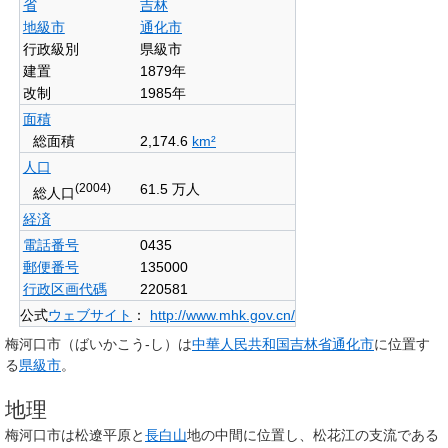
省
吉林
地級市
通化市
行政級別
県級市
建置
1879年
改制
1985年
面積
総面積
2,174.6
km²
人口
(2004)
61.5 万人
総人口
経済
電話番号
0435
郵便番号
135000
行政区画代碼
220581
公式
ウェブサイト
：
http://www.mhk.gov.cn/
梅河口市
（ばいかこう-し）は
中華人民共和国
吉林省
通化市
に位置す
る
県級市
。
地理
梅河口市は松遼平原と
長白山
地の中間に位置し、松花江の支流である