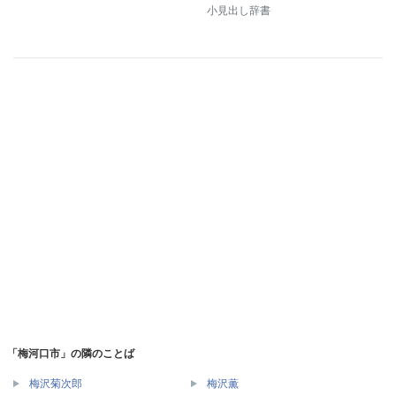
小見出し辞書
「梅河口市」の隣のことば
梅沢菊次郎
梅沢薫