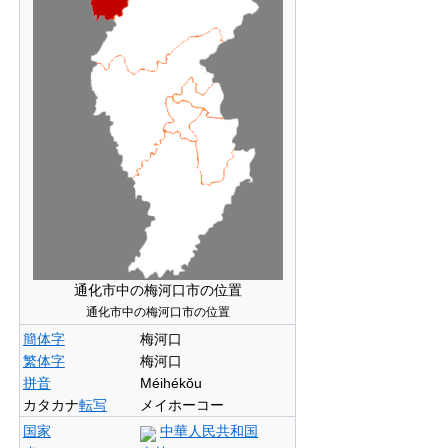
通化市中の梅河口市の位置
通化市中の梅河口市の位置
簡体字
梅河口
繁体字
梅河口
拼音
Méihékŏu
カタカナ
転写
メイホーコー
国家
中華人民共和国