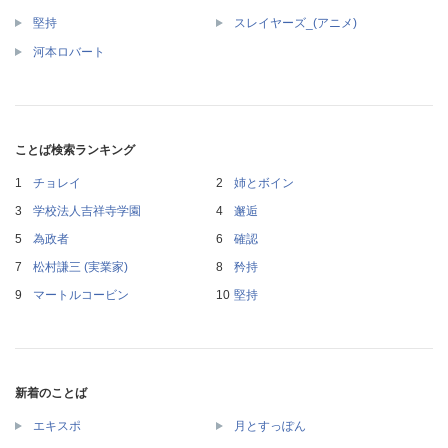
堅持
スレイヤーズ_(アニメ)
河本ロバート
ことば検索ランキング
チョレイ
姉とボイン
学校法人吉祥寺学園
邂逅
為政者
確認
松村謙三 (実業家)
矜持
マートルコービン
堅持
新着のことば
エキスポ
月とすっぽん