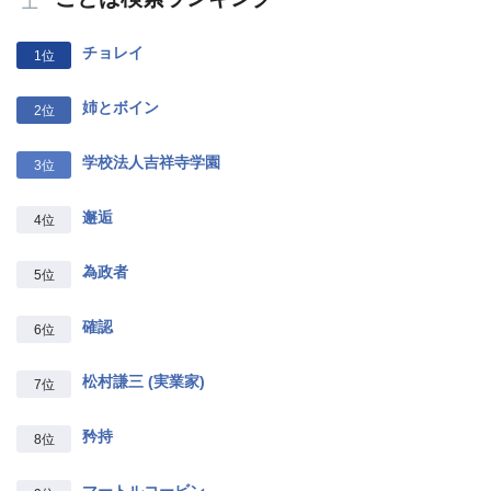
チョレイ
1位
姉とボイン
2位
学校法人吉祥寺学園
3位
邂逅
4位
為政者
5位
確認
6位
松村謙三 (実業家)
7位
矜持
8位