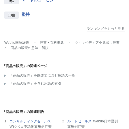
マートルコービン
9位
堅持
10位
ランキングをもっと見る
Weblio国語辞典
>
辞書・百科事典
>
ウィキペディア小見出し辞書
>
商品の販売
の意味・解説
「商品の販売」の関連ページ
「商品の販売」を解説文に含む用語の一覧
「商品の販売」を含む用語の索引
「商品の販売」の関連用語
コンサルティングセールス
ルートセールス
Weblio日本語例
Weblio日本語例文用例辞書
文用例辞書