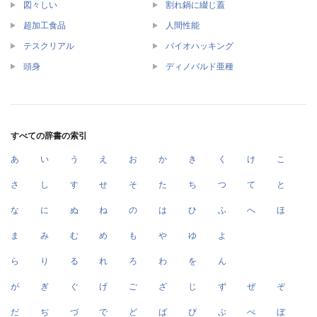
図々しい
割れ鍋に綴じ蓋
超加工食品
人間性能
テスクリアル
バイオハッキング
頭身
ディノバルド亜種
すべての辞書の索引
あ
い
う
え
お
か
き
く
け
こ
さ
し
す
せ
そ
た
ち
つ
て
と
な
に
ぬ
ね
の
は
ひ
ふ
へ
ほ
ま
み
む
め
も
や
ゆ
よ
ら
り
る
れ
ろ
わ
を
ん
が
ぎ
ぐ
げ
ご
ざ
じ
ず
ぜ
ぞ
だ
ぢ
づ
で
ど
ば
び
ぶ
べ
ぼ