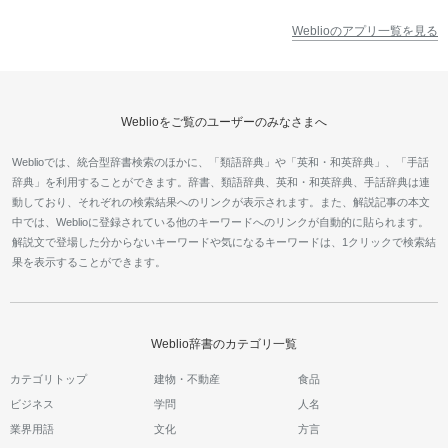
Weblioのアプリ一覧を見る
Weblioをご覧のユーザーのみなさまへ
Weblioでは、統合型辞書検索のほかに、「類語辞典」や「英和・和英辞典」、「手話
辞典」を利用することができます。辞書、類語辞典、英和・和英辞典、手話辞典は連
動しており、それぞれの検索結果へのリンクが表示されます。また、解説記事の本文
中では、Weblioに登録されている他のキーワードへのリンクが自動的に貼られます。
解説文で登場した分からないキーワードや気になるキーワードは、1クリックで検索結
果を表示することができます。
Weblio辞書のカテゴリ一覧
カテゴリトップ
建物・不動産
食品
ビジネス
学問
人名
業界用語
文化
方言