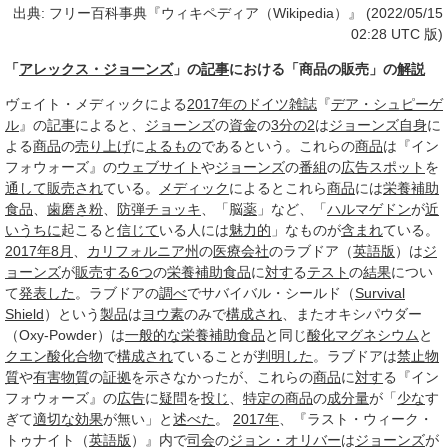
出典: フリー百科事典『ウィキペディア（Wikipedia）』 (2022/05/15
02:28 UTC 版)
「
アレックス・ジョーンズ
」の
記事
における「商品の販売」の
解説
ヴェイト・メディックによる
2017年のドイツ
雑誌
『
デア・シュピーゲ
ル
』の
記事
によると、
ジョーンズ
の
資金
の
3分の2
は
ジョーンズ
自身
に
よる
商品
の
売り上げ
に
よるもの
であるという。これらの
商品
は『イン
フォウォーズ』の
ウェブサイト
や
ジョーンズ
の
番組
の
広告
スポット
を
通して
販売され
ている。
メディック
によるとこれら
商品
には
栄養補助
食品
、
歯磨き粉
、
防弾チョッキ
、「脳
薬
」など、「
ハルマゲドン
が
近
いうちに
起こると
信じて
いる人には
魅力的
」なものが
含まれ
ている。
2017年8月
、
カリフォルニア州
の
医療
会社
のラブドア（
英語版
）は
ジ
ョーンズ
が
販売する
6つ
の
栄養補助食品
に
対す
る
テスト
の
結果
につい
て
発表した
。ラブドアの
調べ
でサバイバル・シールド（
Survival
Shield
）という
製品
は
ヨウ素
のみで
構成され
、またオキシパウダー
（Oxy-Powder）は
一般的な
栄養補助食品
と同じ
酸化マグネシウム
と
クエン酸
化合物
で
構成され
ていることが
判明した
。ラブドアは
禁止物
質
や
有害物質
の
証拠
を示さなかったが、これらの
商品
に
対す
る『イン
フォウォーズ』の
広告
に
疑問
を
投じ
、
特定の
商品
の
成分量
が「
少な
す
ぎて
適切な
効果
が無い」と
述べた
。
2017年
、『ラスト・ウィーク・
トゥナイト（
英語版
）』内で
司会
の
ジョン・オリバー
は
ジョーンズ
が