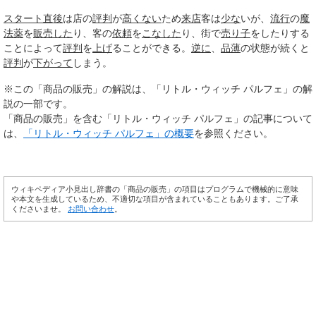
スタート
直後
は店の
評判
が
高くない
ため
来店
客は
少な
いが、
流行
の
魔
法
薬
を
販売した
り、客の
依頼
を
こなした
り、街で
売り子
をしたりする
ことによって
評判
を
上げ
ることができる。
逆に
、
品薄
の状態が続くと
評判
が
下がって
しまう。
※この「商品の販売」の解説は、「リトル・ウィッチ パルフェ」の解
説の一部です。
「商品の販売」を含む「リトル・ウィッチ パルフェ」の記事について
は、
「リトル・ウィッチ パルフェ」の概要
を参照ください。
ウィキペディア小見出し辞書の「商品の販売」の項目はプログラムで機械的に意味
や本文を生成しているため、不適切な項目が含まれていることもあります。ご了承
くださいませ。
お問い合わせ
。