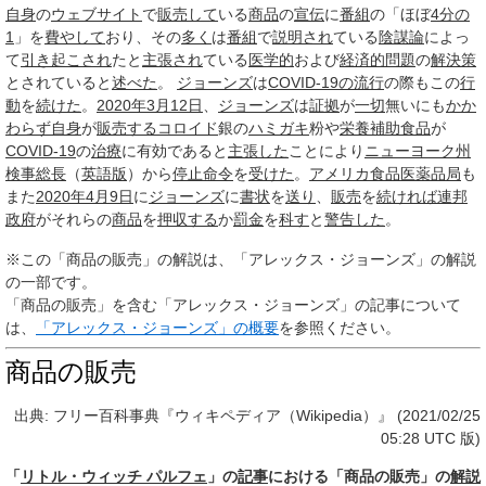
自身
の
ウェブサイト
で
販売して
いる
商品
の
宣伝
に
番組
の「ほぼ
4分の
1
」を
費やして
おり、その
多く
は
番組
で
説明され
ている
陰謀論
によっ
て
引き起こされ
たと
主張され
ている
医学的
および
経済的問題
の
解決策
とされていると
述べた
。
ジョーンズ
は
COVID-19の流行
の際もこの
行
動
を
続けた
。
2020年3月
12日
、
ジョーンズ
は
証拠
が
一切
無いにも
かか
わらず
自身
が
販売する
コロイド
銀の
ハミガキ
粉や
栄養補助食品
が
COVID-19
の
治療
に有効であると
主張した
ことにより
ニューヨーク州
検事総長
（
英語版
）から
停止
命令
を
受けた
。
アメリカ食品医薬品局
も
また
2020年4月
9日
に
ジョーンズ
に
書状
を
送り
、
販売
を
続ければ
連邦
政府
がそれらの
商品
を
押収する
か
罰金
を
科す
と
警告した
。
※この「商品の販売」の解説は、「アレックス・ジョーンズ」の解説
の一部です。
「商品の販売」を含む「アレックス・ジョーンズ」の記事について
は、
「アレックス・ジョーンズ」の概要
を参照ください。
商品の販売
出典: フリー百科事典『ウィキペディア（Wikipedia）』 (2021/02/25
05:28 UTC 版)
「
リトル・ウィッチ パルフェ
」の
記事
における「商品の販売」の
解説