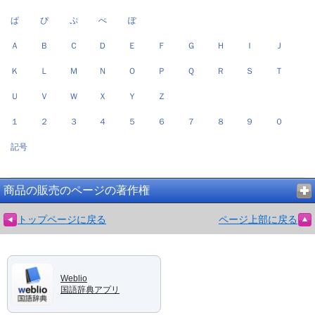
ぱ
ぴ
ぷ
ぺ
ぽ
Ａ
Ｂ
Ｃ
Ｄ
Ｅ
Ｆ
Ｇ
Ｈ
Ｉ
Ｊ
Ｋ
Ｌ
Ｍ
Ｎ
Ｏ
Ｐ
Ｑ
Ｒ
Ｓ
Ｔ
Ｕ
Ｖ
Ｗ
Ｘ
Ｙ
Ｚ
１
２
３
４
５
６
７
８
９
０
記号
商品の販売のページの著作権
トップページに戻る
ページ上部に戻る
Weblio
国語辞典アプリ