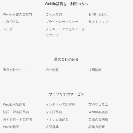
Weblio辞書をご利用の方へ
Weblio辞書のご案内
ご利用規約
お問い合わせ
ご利用方法
プライバシーポリシー
サイトマップ
ヘルプ
クッキー・アクセスデータ
について
運営会社の紹介
運営会社サイト
会社情報
採用情報
ウェブリオのサービス
Weblio国語辞典
インドネシア語辞典
英会話コラム
類語・対義語辞典
タイ語辞典
Weblio英会話
英和辞典・和英辞典
ベトナム語辞典
英語の質問箱
Weblio翻訳
古語辞典
語彙力診断