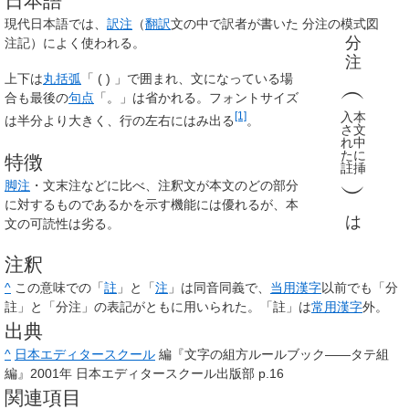
日本語
現代日本語では、
訳注
（
翻訳
文の中で訳者が書いた
分注の模式図
分
注記）によく使われる。
注
上下は
丸括弧
「 ( ) 」で囲まれ、文になっている場
︵
合も最後の
句点
「。」は省かれる。フォントサイズ
入
本
[1]
は半分より大きく、行の左右にはみ出る
。
さ
文
れ
中
た
に
特徴
註
挿
脚注
・文末注などに比べ、注釈文が本文のどの部分
︶
に対するものであるかを示す機能には優れるが、本
は
文の可読性は劣る。
注釈
^
この意味での「
註
」と「
注
」は同音同義で、
当用漢字
以前でも「分
註」と「分注」の表記がともに用いられた。「註」は
常用漢字
外。
出典
^
日本エディタースクール
編『文字の組方ルールブック――タテ組
編』2001年 日本エディタースクール出版部 p.16
関連項目