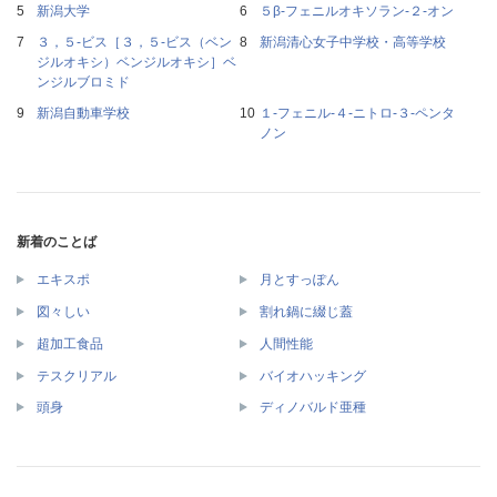
新潟大学
５β‐フェニルオキソラン‐２‐オン
３，５‐ビス［３，５‐ビス（ベン
新潟清心女子中学校・高等学校
ジルオキシ）ベンジルオキシ］ベ
ンジルブロミド
新潟自動車学校
１‐フェニル‐４‐ニトロ‐３‐ペンタ
ノン
新着のことば
エキスポ
月とすっぽん
図々しい
割れ鍋に綴じ蓋
超加工食品
人間性能
テスクリアル
バイオハッキング
頭身
ディノバルド亜種