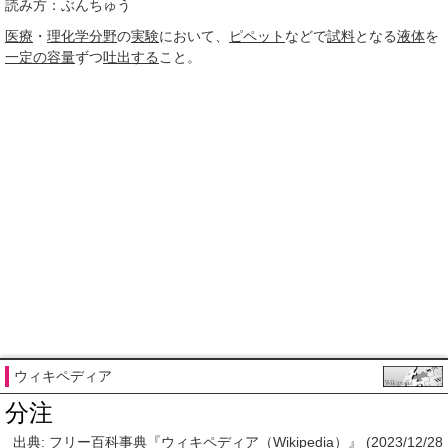
読み方：ぶんちゅう
医療
・
理化学
分野
の
実験
において、
ピペット
などで
試料
となる
液体
を
一定の
容量
ずつ
吐出する
こと。
ウィキペディア
分注
出典: フリー百科事典『ウィキペディア（Wikipedia）』 (2023/12/28