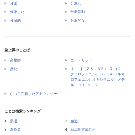
分派
分派し
分派した
分派活動
分派的
分派的な
急上昇のことば
高物師
ニー・リフト
１‐［［（２Ｓ，３Ｒ）‐３‐（２‐
反映
クロロフェニル）‐２‐（４‐フルオ
ロフェニル）オキシラニル］メチ
ル］‐１Ｈ‐１，２，…
かつて在籍したアナウンサー
ことば検索ランキング
最遅
邂逅
為政者
新潟地方裁判所