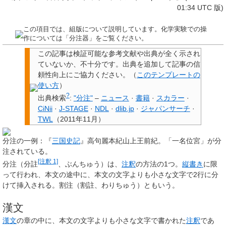
01:34 UTC 版)
この項目では、組版について説明しています。化学実験での操
作については「分注器」をご覧ください。
この記事は検証可能な参考文献や出典が全く示され
ていないか、不十分です。
出典を追加して記事の信
頼性向上にご協力ください。
（
このテンプレートの
使い方
）
?
出典検索
:
"分注"
–
ニュース
·
書籍
·
スカラー
·
CiNii
·
J-STAGE
·
NDL
·
dlib.jp
·
ジャパンサーチ
·
TWL
（
2011年11月
）
分注の一例：『
三国史記
』高句麗本紀山上王前紀。「一名位宮」が分
注されている。
[注釈 1]
分注
（
分註
、ぶんちゅう）は、
注釈
の方法の1つ。
縦書き
に限
って行われ、本文の途中に、本文の文字よりも小さな文字で2行に分
けて挿入される。
割注
（
割註
、わりちゅう）ともいう。
漢文
漢文
の章の中に、本文の文字よりも小さな文字で書かれた
注釈
であ