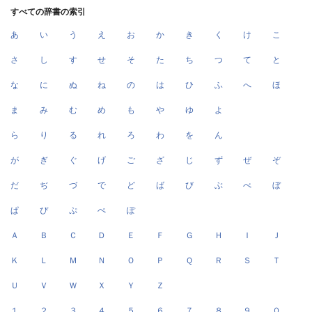
すべての辞書の索引
あ
い
う
え
お
か
き
く
け
こ
さ
し
す
せ
そ
た
ち
つ
て
と
な
に
ぬ
ね
の
は
ひ
ふ
へ
ほ
ま
み
む
め
も
や
ゆ
よ
ら
り
る
れ
ろ
わ
を
ん
が
ぎ
ぐ
げ
ご
ざ
じ
ず
ぜ
ぞ
だ
ぢ
づ
で
ど
ば
び
ぶ
べ
ぼ
ぱ
ぴ
ぷ
ぺ
ぽ
Ａ
Ｂ
Ｃ
Ｄ
Ｅ
Ｆ
Ｇ
Ｈ
Ｉ
Ｊ
Ｋ
Ｌ
Ｍ
Ｎ
Ｏ
Ｐ
Ｑ
Ｒ
Ｓ
Ｔ
Ｕ
Ｖ
Ｗ
Ｘ
Ｙ
Ｚ
１
２
３
４
５
６
７
８
９
０