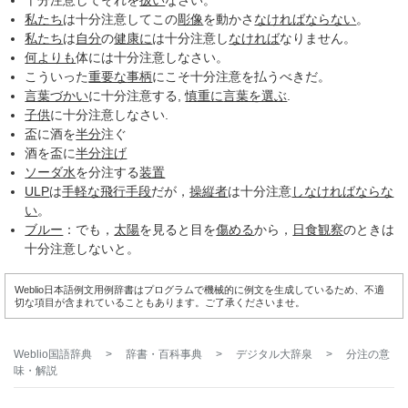
十分注意してそれを
扱い
なさい。
私たち
は十分注意してこの
彫像
を動かさ
なければ
ならない
。
私たち
は
自分
の
健康に
は十分注意し
なければ
なりません。
何よりも
体には十分注意しなさい。
こういった
重要な
事柄
にこそ十分注意を払うべきだ。
言葉づかい
に十分注意する,
慎重に
言葉を選ぶ
.
子供
に十分注意しなさい.
盃に酒を
半分
注ぐ
酒を盃に
半分
注げ
ソーダ水
を分注する
装置
ULP
は
手軽な
飛行
手段
だが，
操縦者
は十分注意
しなければならな
い
。
ブルー
：でも，
太陽
を見ると目を
傷める
から，
日食観察
のときは
十分注意しないと。
Weblio日本語例文用例辞書はプログラムで機械的に例文を生成しているため、不適
切な項目が含まれていることもあります。ご了承くださいませ。
Weblio国語辞典
>
辞書・百科事典
>
デジタル大辞泉
>
分注
の意
味・解説