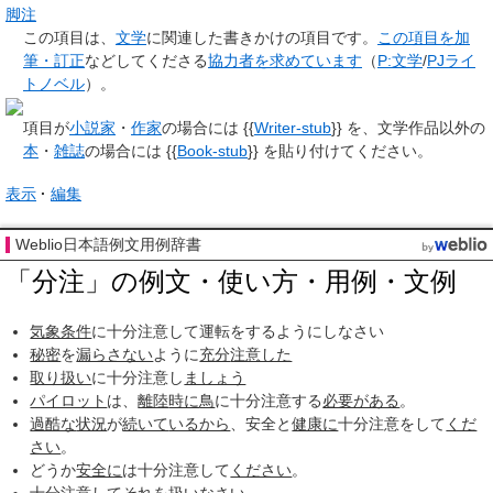
脚注
この項目は、
文学
に関連した
書きかけの項目
です。
この項目を加
筆・訂正
などしてくださる
協力者を求めています
（
P:文学
/
PJライ
トノベル
）。
項目が
小説家
・
作家
の場合には {{
Writer-stub
}} を、文学作品以外の
本
・
雑誌
の場合には {{
Book-stub
}} を貼り付けてください。
表示
編集
Weblio日本語例文用例辞書
「分注」の例文・使い方・用例・文例
気象条件
に十分注意して運転をするようにしなさい
秘密
を
漏らさない
ように
充分
注意した
取り扱い
に十分注意し
ましょう
パイロット
は、
離陸
時に
鳥
に十分注意する
必要がある
。
過酷な
状況
が
続いて
いるから
、安全と
健康に
十分注意をして
くだ
さい
。
どうか
安全に
は十分注意して
ください
。