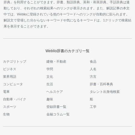
辞典」を利用することができます。辞書、類語辞典、英和・和英辞典、手話辞典は連
動しており、それぞれの検索結果へのリンクが表示されます。また、解説記事の本文
中では、Weblioに登録されている他のキーワードへのリンクが自動的に貼られます。
解説文で登場した分からないキーワードや気になるキーワードは、1クリックで検索結
果を表示することができます。
Weblio辞書のカテゴリ一覧
カテゴリトップ
建物・不動産
食品
ビジネス
学問
人名
業界用語
文化
方言
コンピュータ
生活
辞書・百科事典
電車
ヘルスケア
タレント出身地検索
自動車・バイク
趣味
船
スポーツ
登録辞書一覧
工学
生物
金融コラム一覧