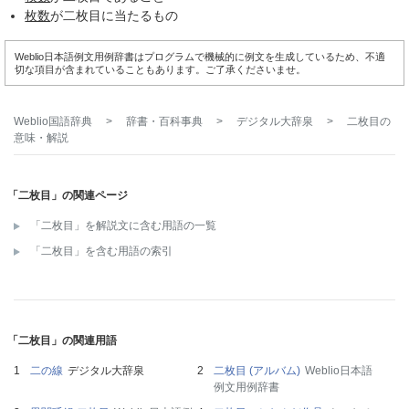
枚数
が二枚目に当たるもの
Weblio日本語例文用例辞書はプログラムで機械的に例文を生成しているため、不適
切な項目が含まれていることもあります。ご了承くださいませ。
Weblio国語辞典
>
辞書・百科事典
>
デジタル大辞泉
>
二枚目
の
意味・解説
「二枚目」の関連ページ
「二枚目」を解説文に含む用語の一覧
「二枚目」を含む用語の索引
「二枚目」の関連用語
二の線
デジタル大辞泉
二枚目 (アルバム)
Weblio日本語
例文用例辞書