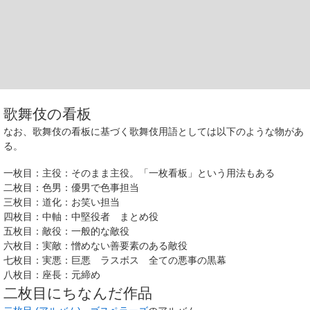
歌舞伎の看板
なお、歌舞伎の看板に基づく歌舞伎用語としては以下のような物があ
る。
一枚目：主役：そのまま主役。「一枚看板」という用法もある
二枚目：色男：優男で色事担当
三枚目：道化：お笑い担当
四枚目：中軸：中堅役者 まとめ役
五枚目：敵役：一般的な敵役
六枚目：実敵：憎めない善要素のある敵役
七枚目：実悪：巨悪 ラスボス 全ての悪事の黒幕
八枚目：座長：元締め
二枚目にちなんだ作品