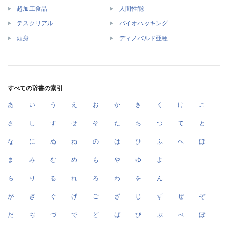
超加工食品
人間性能
テスクリアル
バイオハッキング
頭身
ディノバルド亜種
すべての辞書の索引
あ
い
う
え
お
か
き
く
け
こ
さ
し
す
せ
そ
た
ち
つ
て
と
な
に
ぬ
ね
の
は
ひ
ふ
へ
ほ
ま
み
む
め
も
や
ゆ
よ
ら
り
る
れ
ろ
わ
を
ん
が
ぎ
ぐ
げ
ご
ざ
じ
ず
ぜ
ぞ
だ
ぢ
づ
で
ど
ば
び
ぶ
べ
ぼ