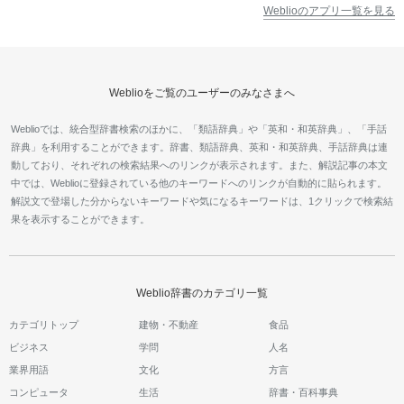
Weblioのアプリ一覧を見る
Weblioをご覧のユーザーのみなさまへ
Weblioでは、統合型辞書検索のほかに、「類語辞典」や「英和・和英辞典」、「手話
辞典」を利用することができます。辞書、類語辞典、英和・和英辞典、手話辞典は連
動しており、それぞれの検索結果へのリンクが表示されます。また、解説記事の本文
中では、Weblioに登録されている他のキーワードへのリンクが自動的に貼られます。
解説文で登場した分からないキーワードや気になるキーワードは、1クリックで検索結
果を表示することができます。
Weblio辞書のカテゴリ一覧
カテゴリトップ
建物・不動産
食品
ビジネス
学問
人名
業界用語
文化
方言
コンピュータ
生活
辞書・百科事典