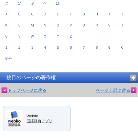
ぱ
ぴ
ぷ
ぺ
ぽ
Ａ
Ｂ
Ｃ
Ｄ
Ｅ
Ｆ
Ｇ
Ｈ
Ｉ
Ｊ
Ｋ
Ｌ
Ｍ
Ｎ
Ｏ
Ｐ
Ｑ
Ｒ
Ｓ
Ｔ
Ｕ
Ｖ
Ｗ
Ｘ
Ｙ
Ｚ
１
２
３
４
５
６
７
８
９
０
記号
二枚目のページの著作権
トップページに戻る
ページ上部に戻る
Weblio
国語辞典アプリ