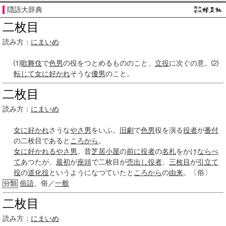
隠語大辞典
二枚目
読み方：
にまいめ
⑴
歌舞伎
で
色男
の役をつとめるもののこと、
立役
に次ぐの意。⑵
転じて
女に
好かれ
そうな
優男
のこと。
二枚目
読み方：
にまいめ
女に
好かれ
さうな
やさ男
をいふ。
旧劇
で
色男
役を演る
役者
が
番付
の二枚目であると
ころから
。
女に
好かれる
やさ男
。昔
芝居小屋
の
前に
役者
の
名札
をかけ
ならべ
て
あつたが、
最初
が
座頭
で
二枚目
が
売出し
役者
、
三枚目
が
引立て
役
の
道化役
というようになつていたと
ころから
の
由来
。〔俗〕
俗語
、俗／
一般
分類
二枚目
読み方：
にまいめ