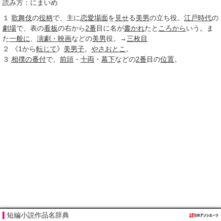
読み方：にまいめ
１
歌舞伎
の
役柄
で、主に
恋愛
場面
を
見せ
る
美男
の立ち役。
江戸時代
の
劇場
で、表の
看板
の右から
2番
目に名が
書かれ
たと
ころから
いう。ま
た
一般に
、
演劇・映画
などの
美男
役。→
三枚目
２
《
1
から
転じて
》
美男子
。
やさおとこ
。
３
相撲の番付
で、
前頭
・
十両
・
幕下
などの
2番
目の
位置
。
短編小説作品名辞典