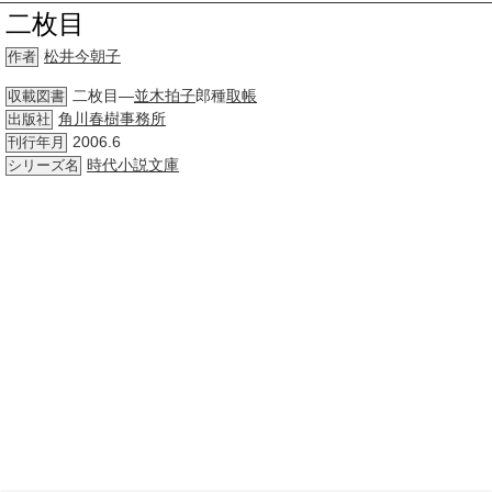
二枚目
松井今朝子
作者
二枚目―
並木
拍子
郎種
取帳
収載図書
角川春樹事務所
出版社
2006.6
刊行年月
時代小説
文庫
シリーズ名