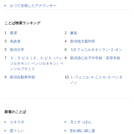
かつて在籍したアナウンサー
ことば検索ランキング
最遅
邂逅
為政者
新潟地方裁判所
新潟大学
５β‐フェニルオキソラン‐２‐オン
３，５‐ビス［３，５‐ビス（ベン
新潟清心女子中学校・高等学校
ジルオキシ）ベンジルオキシ］ベ
ンジルブロミド
新潟自動車学校
１‐フェニル‐４‐ニトロ‐３‐ペンタ
ノン
新着のことば
エキスポ
月とすっぽん
図々しい
割れ鍋に綴じ蓋