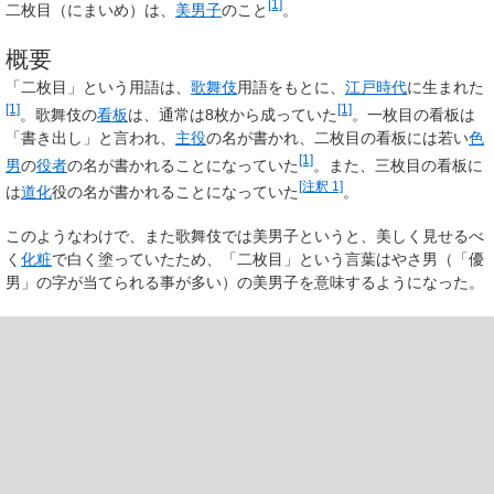
[1]
二枚目
（にまいめ）は、
美男子
のこと
。
概要
「二枚目」という用語は、
歌舞伎
用語をもとに、
江戸時代
に生まれた
[1]
[1]
。歌舞伎の
看板
は、通常は8枚から成っていた
。一枚目の看板は
「書き出し」と言われ、
主役
の名が書かれ、二枚目の看板には若い
色
[1]
男
の
役者
の名が書かれることになっていた
。また、三枚目の看板に
[注釈 1]
は
道化
役の名が書かれることになっていた
。
このようなわけで、また歌舞伎では美男子というと、美しく見せるべ
く
化粧
で白く塗っていたため、「二枚目」という言葉はやさ男（「優
男」の字が当てられる事が多い）の美男子を意味するようになった。