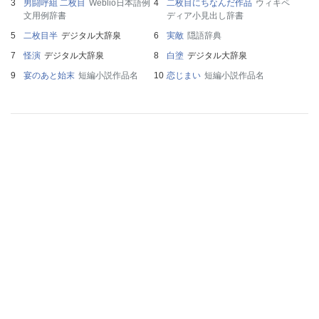
男闘呼組 二枚目
Weblio日本語例
二枚目にちなんだ作品
ウィキペ
文用例辞書
ディア小見出し辞書
二枚目半
デジタル大辞泉
実敵
隠語辞典
怪演
デジタル大辞泉
白塗
デジタル大辞泉
宴のあと始末
短編小説作品名
恋じまい
短編小説作品名