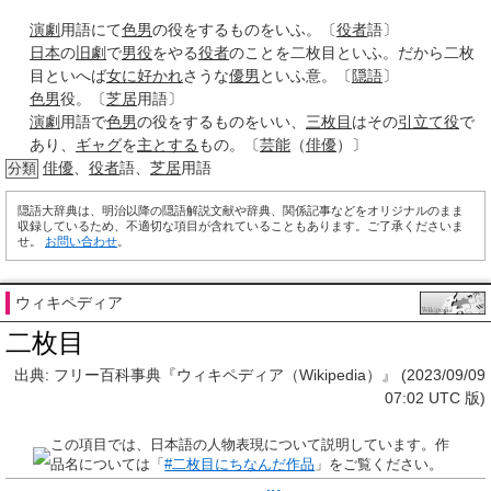
演劇
用語にて
色男
の役をするものをいふ。〔
役者
語〕
日本
の
旧劇
で
男役
をやる
役者
のことを二枚目といふ。だから二枚
目といへば
女に
好かれ
さうな
優男
といふ意。〔
隠語
〕
色男
役。〔
芝居
用語〕
演劇
用語で
色男
の役をするものをいい、
三枚目
はその
引立て役
で
あり、
ギャグ
を
主とする
もの。〔
芸能
（
俳優
）〕
俳優
、
役者
語、
芝居
用語
分類
隠語大辞典は、明治以降の隠語解説文献や辞典、関係記事などをオリジナルのまま
収録しているため、不適切な項目が含れていることもあります。ご了承くださいま
せ。
お問い合わせ
。
ウィキペディア
二枚目
出典: フリー百科事典『ウィキペディア（Wikipedia）』 (2023/09/09
07:02 UTC 版)
この項目では、日本語の人物表現について説明しています。作
品名については「
#二枚目にちなんだ作品
」をご覧ください。