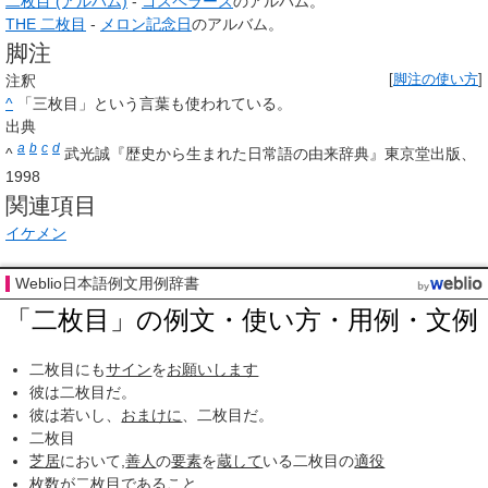
二枚目 (アルバム)
-
ゴスペラーズ
のアルバム。
THE 二枚目
-
メロン記念日
のアルバム。
脚注
注釈
[
脚注の使い方
]
^
「三枚目」という言葉も使われている。
出典
a
b
c
d
^
武光誠『歴史から生まれた日常語の由来辞典』東京堂出版、
1998
関連項目
イケメン
Weblio日本語例文用例辞書
「二枚目」の例文・使い方・用例・文例
二枚目にも
サイン
を
お願いします
彼は二枚目だ。
彼は若いし、
おまけに
、二枚目だ。
二枚目
芝居
において,
善人
の
要素
を
蔵して
いる二枚目の
適役
枚数
が二枚目であること