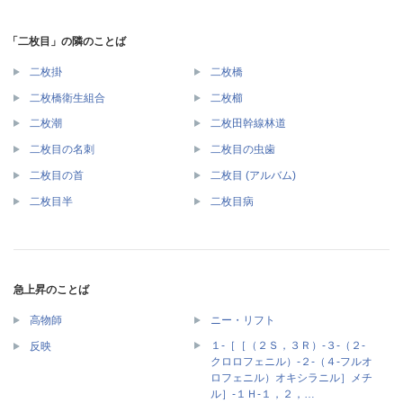
「二枚目」の隣のことば
二枚掛
二枚橋
二枚橋衛生組合
二枚櫛
二枚潮
二枚田幹線林道
二枚目の名刺
二枚目の虫歯
二枚目の首
二枚目 (アルバム)
二枚目半
二枚目病
急上昇のことば
高物師
ニー・リフト
１‐［［（２Ｓ，３Ｒ）‐３‐（２‐
反映
クロロフェニル）‐２‐（４‐フルオ
ロフェニル）オキシラニル］メチ
ル］‐１Ｈ‐１，２，…