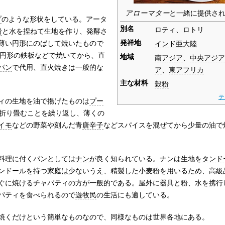
アローマター
と一緒に提供さ
プ
のような形状をしている。
アータ
別名
ロティ、ロトリ
粉
と水を捏ねて生地を作り、発酵さ
発祥地
薄い円形にのばして焼いたもので
インド亜大陸
円形の鉄板などで焼いてから、直
地域
南アジア
、
中央アジア
パン
で代用、直火焼きは一般的な
ア
、
東アフリカ
主な材料
穀粉
テ
ィの生地を油で揚げたものは
プー
折り畳むことを繰り返し、薄くの
イモ
などの野菜や刻んだ青
唐辛子
などスパイスを混ぜてから少量の油で
料理に付くパンとしては
ナン
が良く知られている。ナンは生地を
タンド
ンドールを持つ家庭は少ないうえ、精製した小麦粉を用いるため、高級
ぐに焼けるチャパティの方が一般的である。屋外に器具と粉、水を携行
パティを食べられるので
遊牧民
の生活にも適している。
焼くだけという簡単なものなので、同様なものは世界各地にある。