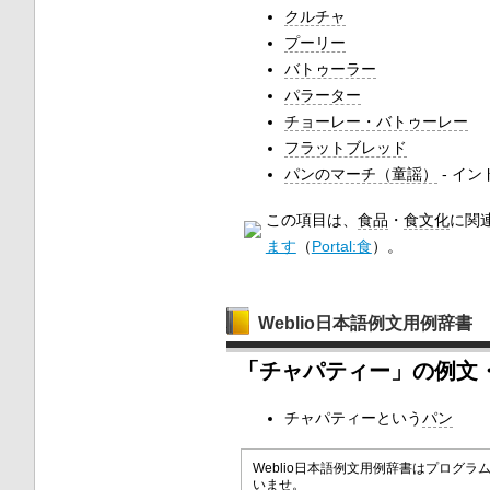
クルチャ
プーリー
バトゥーラー
パラーター
チョーレー・バトゥーレー
フラットブレッド
パンのマーチ（童謡）
- イ
この項目は、
食品
・
食文化
に関
ます
（
Portal:食
）。
Weblio日本語例文用例辞書
「チャパティー」の例文
チャパティーという
パン
Weblio日本語例文用例辞書はプロ
いませ。