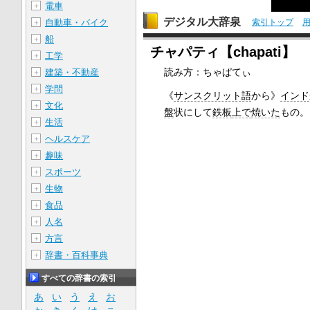
電車
＋
デジタル大辞泉
索引トップ
自動車・バイク
＋
船
＋
チャパティ【chapati】
工学
＋
読み方：ちゃぱてぃ
建築・不動産
＋
学問
＋
《
サンスクリット語
から》
インド
文化
＋
盤
状にして
鉄板
上で
焼いた
もの。
生活
＋
ヘルスケア
＋
趣味
＋
スポーツ
＋
生物
＋
食品
＋
人名
＋
方言
＋
辞書・百科事典
＋
すべての辞書の索引
あ
い
う
え
お