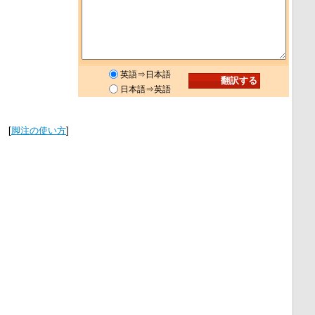
英語⇒日本語
日本語⇒英語
[
脚注の使い方
]