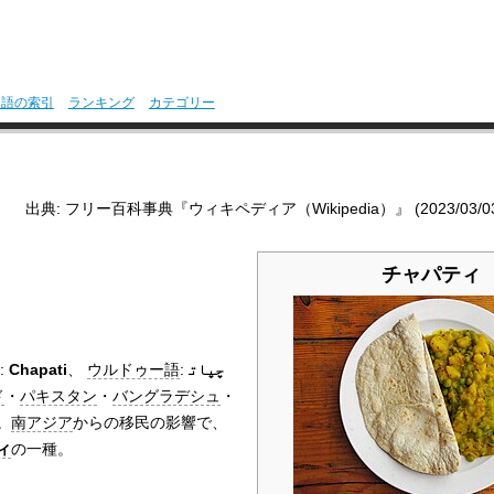
用語の索引
ランキング
カテゴリー
出典: フリー百科事典『ウィキペディア（Wikipedia）』 (2023/03/03 0
チャパティ
:
Chapati
、
ウルドゥー語
:
چپات
ド
・
パキスタン
・
バングラデシュ
・
。
南アジア
からの移民の影響で、
ィ
の一種。