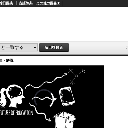
韓日辞典
古語辞典
その他の辞書▼
味・解説