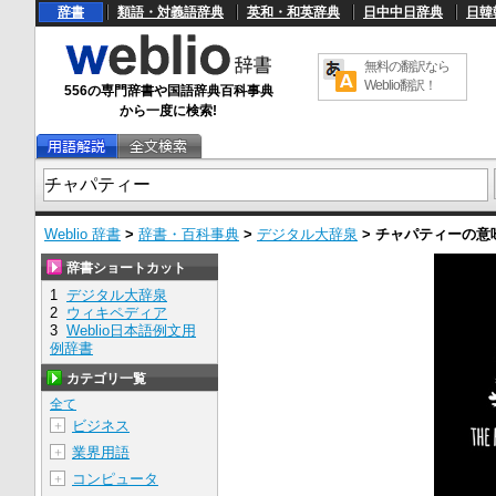
辞書
類語・対義語辞典
英和・和英辞典
日中中日辞典
日韓
無料の翻訳なら
Weblio翻訳！
556の専門辞書や国語辞典百科事典
から一度に検索!
Weblio 辞書
>
辞書・百科事典
>
デジタル大辞泉
>
チャパティー
の意
辞書ショートカット
1
デジタル大辞泉
2
ウィキペディア
3
Weblio日本語例文用
例辞書
カテゴリ一覧
全て
ビジネス
＋
業界用語
＋
コンピュータ
＋