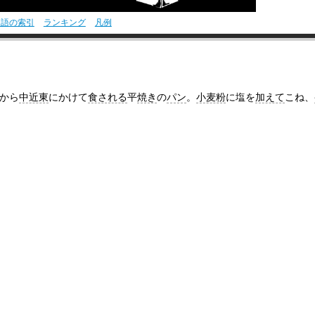
00:00
/
01:38
用語の索引
ランキング
凡例
から
中近東
にかけて
食される
平
焼き
の
パン
。
小麦粉
に塩を
加えて
こね、