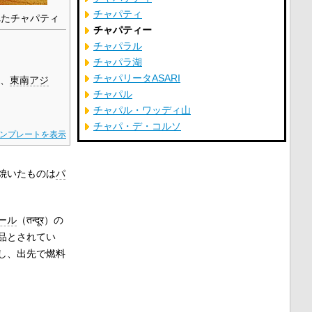
チャパティ
れたチャパティ
チャパティー
チャパラル
チャパラ湖
チャパリータASARI
、
東南アジ
チャパル
チャパル・ワッディ山
チャパ・デ・コルソ
ンプレートを表示
焼いたものは
パ
ール
（
तन्दूर
）の
品とされてい
し、出先で燃料