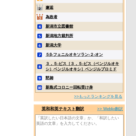
邂逅
為政者
新潟市立図書館
新潟地方裁判所
新潟大学
５β‐フェニルオキソラン‐２‐オン
３，５‐ビス［３，５‐ビス（ベンジルオキ
シ）ベンジルオキシ］ベンジルブロミド
黙祷
新島式コロニー回転受け身
>>もっとランキングを見る
英和和英テキスト翻訳
>> Weblio翻訳