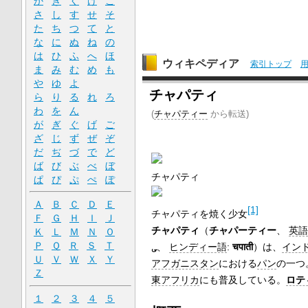
か
き
く
け
こ
さ
し
す
せ
そ
た
ち
つ
て
と
な
に
ぬ
ね
の
は
ひ
ふ
へ
ほ
ウィキペディア
索引トップ
ま
み
む
め
も
や
ゆ
よ
チャパティ
ら
り
る
れ
ろ
わ
を
ん
(
チャパティー
から転送)
が
ぎ
ぐ
げ
ご
ざ
じ
ず
ぜ
ぞ
だ
ぢ
づ
で
ど
ば
び
ぶ
べ
ぼ
チャパティ
ぱ
ぴ
ぷ
ぺ
ぽ
Ａ
Ｂ
Ｃ
Ｄ
Ｅ
[1]
チャパティを焼く少女
Ｆ
Ｇ
Ｈ
Ｉ
Ｊ
チャパティ
（
チャパーティー
、
英語
Ｋ
Ｌ
Ｍ
Ｎ
Ｏ
Ｐ
Ｑ
Ｒ
Ｓ
Ｔ
ی
‎、
ヒンディー語
:
चपाती
）は、
イン
Ｕ
Ｖ
Ｗ
Ｘ
Ｙ
アフガニスタン
における
パン
の一つ
Ｚ
東アフリカ
にも普及している。
ロテ
１
２
３
４
５