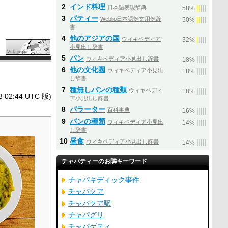
2
インド料理
日本語表現辞典
|
|
|
|
|
58%
3
パティー
Weblio日本語例文用例辞
|
|
|
|
|
50%
書
4
他のアジアの国
ウィキペディア
|
|
|
|
|
32%
小見出し辞書
5
パン
ウィキペディア小見出し辞書
|
|
|
|
|
18%
6
他の文化圏
ウィキペディア小見出
|
|
|
|
|
18%
し辞書
7
種無しパンの種類
ウィキペディ
|
|
|
|
|
18%
2:44 UTC 版)
ア小見出し辞書
8
パラーター
百科事典
|
|
|
|
|
16%
9
パンの種類
ウィキペディア小見出
|
|
|
|
|
14%
し辞書
10
昼食
ウィキペディア小見出し辞書
|
|
|
|
|
14%
チャパティーのお隣キーワード
チャパキディック事件
チャパクア
チャパクア駅
チャパグリ
チャパゲティ