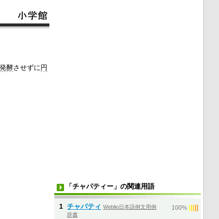
発酵
させずに
円
「チャパティー」の関連用語
1
チャパティ
Weblio日本語例文用例
|
|
|
|
|
100%
辞書