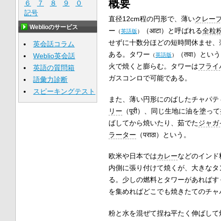
概要
６
７
８
９
０
記号
直径12cm程の円形で、薄い
クレー
Weblioのサービス
ー
（
आटा
）と呼ばれる
全粒
（
英語版
）
せずに十数分ほどの短時間休ませ、
英会話コラム
ある。
タワー
（
तवा
）という
Weblio英会話
（
英語版
）
火で焼くと膨らむ。タワーは
フライ
英語の質問箱
ガスコンロで可能である。
語彙力診断
スピーキングテスト
また、薄い円形にのばしたチャパテ
リー
（
पूरी
）、同じ生地に油を塗って
ばしてから焼いたり、茹でた
ジャガ
ラーター
（
पराठा
）という。
欧米や日本では
カレー
などのインド
内側に張り付けて焼くが、大きなタ
る。少しの燃料とタワーがあればす
を集めればどこでも焼きたてのチャ
粉と水を混ぜて捏ね平たく伸ばして