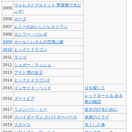
ウォレスとグルミット 野菜畑で大ピ
2005
ンチ!
2006
カーズ
2007
レミーのおいしいレストラン
2008
カンフー・パンダ
2009
カールじいさんの空飛ぶ家
2010
ヒックとドラゴン
2011
ランゴ
2012
シュガー・ラッシュ
2013
アナと雪の女王
2014
ヒックとドラゴン2
2015
インサイド・ヘッド
父を探して
レッドタートル ある
2016
ズートピア
島の物語
2017
リメンバー・ミー
生きのびるために
2018
スパイダーマン:スパイダーバース
未来のミライ
2019
クロース
失くした体