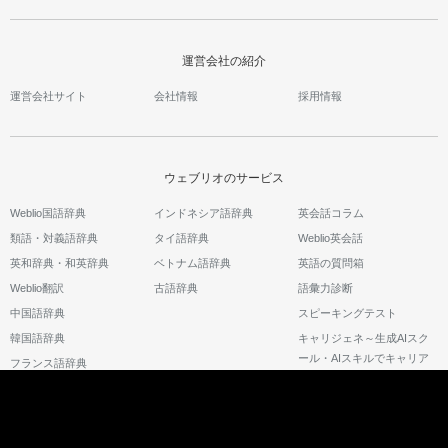
運営会社の紹介
運営会社サイト
会社情報
採用情報
ウェブリオのサービス
Weblio国語辞典
インドネシア語辞典
英会話コラム
類語・対義語辞典
タイ語辞典
Weblio英会話
英和辞典・和英辞典
ベトナム語辞典
英語の質問箱
Weblio翻訳
古語辞典
語彙力診断
中国語辞典
スピーキングテスト
韓国語辞典
キャリジェネ～生成AIスク
ール・AIスキルでキャリア
フランス語辞典
アップ～
©2026 GRAS Group, Inc.