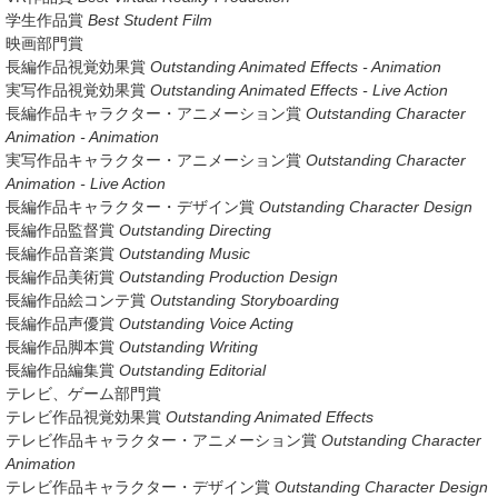
学生作品賞
Best Student Film
映画部門賞
長編作品視覚効果賞
Outstanding Animated Effects - Animation
実写作品視覚効果賞
Outstanding Animated Effects - Live Action
長編作品キャラクター・アニメーション賞
Outstanding Character
Animation - Animation
実写作品キャラクター・アニメーション賞
Outstanding Character
Animation - Live Action
長編作品キャラクター・デザイン賞
Outstanding Character Design
長編作品監督賞
Outstanding Directing
長編作品音楽賞
Outstanding Music
長編作品美術賞
Outstanding Production Design
長編作品絵コンテ賞
Outstanding Storyboarding
長編作品声優賞
Outstanding Voice Acting
長編作品脚本賞
Outstanding Writing
長編作品編集賞
Outstanding Editorial
テレビ、ゲーム部門賞
テレビ作品視覚効果賞
Outstanding Animated Effects
テレビ作品キャラクター・アニメーション賞
Outstanding Character
Animation
テレビ作品キャラクター・デザイン賞
Outstanding Character Design