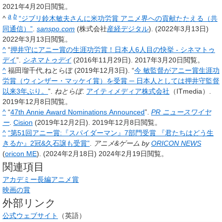
2021年4月20日閲覧。
a
b
^
“ジブリ鈴木敏夫さんに米功労賞 アニメ界への貢献たたえる（共
同通信）”
.
sanspo.com
(株式会社
産経デジタル
). (2022年3月13日)
2022年3月13日閲覧。
^
“
押井守にアニー賞の生涯功労賞！日本人6人目の快挙 - シネマトゥ
デイ
”.
シネマトゥデイ
(2016年11月29日). 2017年3月20日閲覧。
^
福田瑠千代,ねとらぼ (2019年12月3日). “
今 敏監督がアニー賞生涯功
労賞（ウィンザー・マッケイ賞）を受賞 ─ 日本人としては押井守監督
以来3年ぶり。
”.
ねとらぼ
.
アイティメディア株式会社
（ITmedia）.
2019年12月8日閲覧。
^
“
47th Annie Award Nominations Announced
”.
PR ニュースワイヤ
ー
.
Cision
(2019年12月2日). 2019年12月8日閲覧。
^
“第51回アニー賞:『スパイダーマン』7部門受賞 『君たちはどう生
きるか』2冠&久石譲も受賞”
.
アニメ&ゲーム by
ORICON NEWS
(
oricon ME
). (2024年2月18日)
2024年2月19日閲覧。
関連項目
アカデミー長編アニメ賞
映画の賞
外部リンク
公式ウェブサイト
（英語）