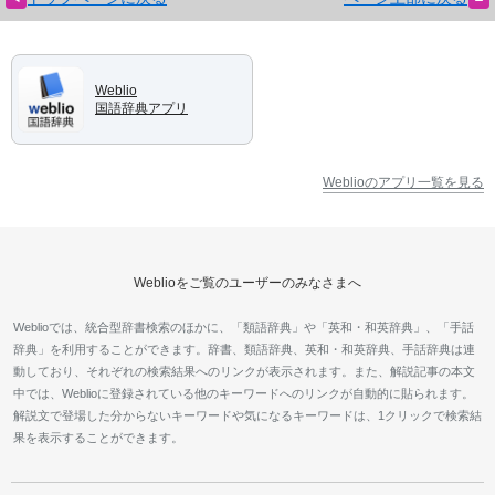
Weblio
国語辞典アプリ
Weblioのアプリ一覧を見る
Weblioをご覧のユーザーのみなさまへ
Weblioでは、統合型辞書検索のほかに、「類語辞典」や「英和・和英辞典」、「手話
辞典」を利用することができます。辞書、類語辞典、英和・和英辞典、手話辞典は連
動しており、それぞれの検索結果へのリンクが表示されます。また、解説記事の本文
中では、Weblioに登録されている他のキーワードへのリンクが自動的に貼られます。
解説文で登場した分からないキーワードや気になるキーワードは、1クリックで検索結
果を表示することができます。