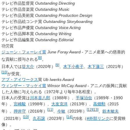
テレビ作品監督賞
Outstanding Directing
テレビ作品音楽賞
Outstanding Music
テレビ作品美術賞
Outstanding Production Design
テレビ作品絵コンテ賞
Outstanding Storyboarding
テレビ作品声優賞
Outstanding Voice Acting
テレビ作品脚本賞
Outstanding Writing
テレビ作品編集賞
Outstanding Editorial
功労賞
ジューン・フォーレイ賞
June Foray Award
- アニメ産業への慈善的
[
8
]
な貢献に授与される
。
[
9
]
日本人では
堤大介
（2020年）
、
木下小夜子
、
木下蓮三
（2021年）
[
10
]
が受賞。
アブ・アイワークス
賞
Ub Iwerks Award
ウィンザー・マッケイ賞
Winsor McCay Award
- アニメの振興に貢献
した人物に与えられる（1972年より毎年3名程度）。
日本人の受賞は
川本喜八郎
（1988年）、
手塚治虫
（1989年・1990
年）、
宮崎駿
（1998年）、
大友克洋
（2013年）、
高畑勲
（2015
[
11
]
[
12
]
[
13
]
年）、
押井守
（2016年）
、
今敏
（2019年）
、
鈴木敏夫
[
10
]
[
14
]
（2021年）
、
久石譲
（2023年）
の9名（
#外部リンク
に受賞映
像）。