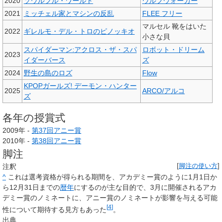
2020
ソウルフル・ワールド
ウルフウォーカー
2021
ミッチェル家とマシンの反乱
FLEE フリー
マルセル 靴をはいた
2022
ギレルモ・デル・トロのピノッキオ
小さな貝
スパイダーマン:アクロス・ザ・スパ
ロボット・ドリーム
2023
イダーバース
ズ
2024
野生の島のロズ
Flow
KPOPガールズ! デーモン・ハンター
2025
ARCO/アルコ
ズ
各年の授賞式
2009年 -
第37回アニー賞
2010年 -
第38回アニー賞
脚注
注釈
[
脚注の使い方
]
^
これは選考資格が得られる期間を、アカデミー賞のように1月1日か
ら12月31日までの
暦年
にするのが主な目的で、3月に開催されるアカ
デミー賞のノミネートに、アニー賞のノミネートが影響を与える可能
[
4
]
性について期待する見方もあった
。
出典