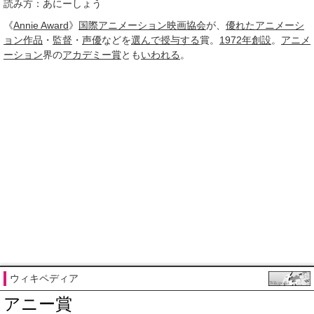
読み方：あにーしょう
《
Annie Award
》
国際アニメーション映画協会
が、
優れた
アニメーシ
ョン作品
・
監督
・
声優
などを
選んで
授与する
賞。
1972年
創設
。
アニメ
ーション
界の
アカデミー賞
とも
いわれる
。
ウィキペディア
アニー賞