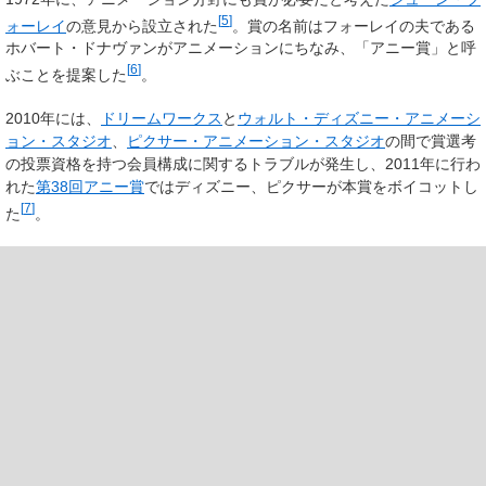
[
5
]
ォーレイ
の意見から設立された
。賞の名前はフォーレイの夫である
ホバート・ドナヴァンがアニメーションにちなみ、「アニー賞」と呼
[
6
]
ぶことを提案した
。
2010年には、
ドリームワークス
と
ウォルト・ディズニー・アニメーシ
ョン・スタジオ
、
ピクサー・アニメーション・スタジオ
の間で賞選考
の投票資格を持つ会員構成に関するトラブルが発生し、2011年に行わ
れた
第38回アニー賞
ではディズニー、ピクサーが本賞をボイコットし
[
7
]
た
。