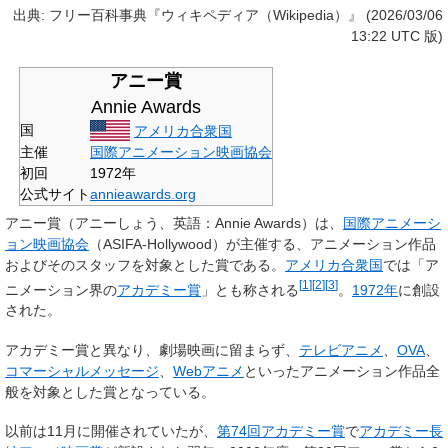
出典: フリー百科事典『ウィキペディア（Wikipedia）』 (2026/03/06
13:22 UTC 版)
アニー賞
Annie Awards
国
アメリカ合衆国
主催
国際アニメーション映画協会
初回
1972年
公式サイト
annieawards
.org
アニー賞
（アニーしょう、英語：
Annie Awards
）は、
国際アニメーシ
ョン映画協会
（ASIFA-Hollywood）が主催する、アニメーション作品
およびそのスタッフを対象とした賞である。
アメリカ合衆国
では「ア
[
1
]
[
2
]
[
3
]
ニメーション界の
アカデミー賞
」とも称される
。
1972年
に創設
された。
アカデミー賞と異なり、劇場映画に留まらず、
テレビアニメ
、
OVA
、
コマーシャルメッセージ
、
Webアニメ
といったアニメーション作品全
般を対象とした賞となっている。
以前は11月に開催されていたが、
第74回アカデミー賞
で
アカデミー長