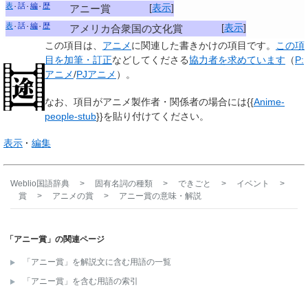
表
話
編
歴
[
表示
]
アニー賞
表
話
編
歴
[
表示
]
アメリカ合衆国の文化賞
この項目は、
アニメ
に関連した
書きかけの項目
です。
この項
目を加筆・訂正
などしてくださる
協力者を求めています
（
P:
アニメ
/
PJアニメ
）。
なお、項目がアニメ製作者・関係者の場合には{{
Anime-
people-stub
}}を貼り付けてください。
表示
編集
Weblio国語辞典
>
固有名詞の種類
>
できごと
>
イベント
>
賞
>
アニメの賞
>
アニー賞
の意味・解説
「アニー賞」の関連ページ
「アニー賞」を解説文に含む用語の一覧
「アニー賞」を含む用語の索引