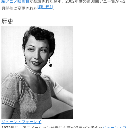
編アニメ映画賞
が新設された翌年、2002年度の第30回アニー賞から2
[
4
]
[
注釈 1
]
月開催に変更された
。
歴史
ジューン・フォーレイ
1972年に、アニメーション分野にも賞が必要だと考えた
ジューン・フ