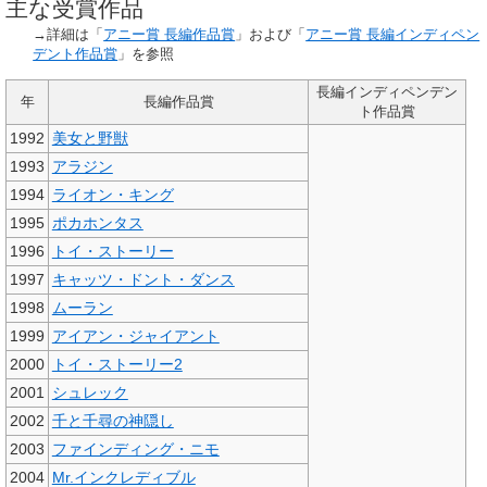
主な受賞作品
→詳細は「
アニー賞 長編作品賞
」および「
アニー賞 長編インディペン
デント作品賞
」を参照
長編インディペンデン
年
長編作品賞
ト作品賞
1992
美女と野獣
1993
アラジン
1994
ライオン・キング
1995
ポカホンタス
1996
トイ・ストーリー
1997
キャッツ・ドント・ダンス
1998
ムーラン
1999
アイアン・ジャイアント
2000
トイ・ストーリー2
2001
シュレック
2002
千と千尋の神隠し
2003
ファインディング・ニモ
2004
Mr.インクレディブル