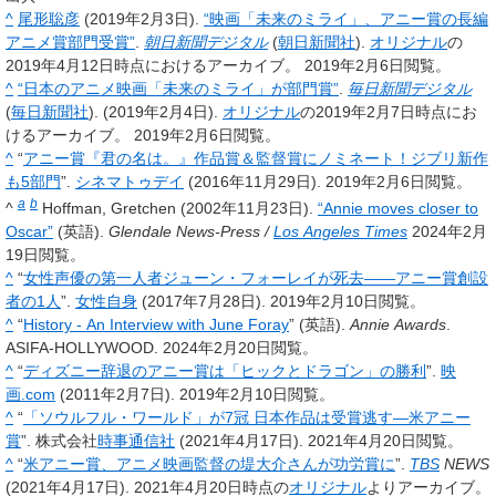
^
尾形聡彦
(2019年2月3日).
“映画「未来のミライ」、アニー賞の長編
アニメ賞部門受賞”
.
朝日新聞デジタル
(
朝日新聞社
).
オリジナル
の
2019年4月12日時点におけるアーカイブ。
2019年2月6日閲覧。
^
“日本のアニメ映画「未来のミライ」が部門賞”
.
毎日新聞デジタル
(
毎日新聞社
). (2019年2月4日).
オリジナル
の2019年2月7日時点にお
けるアーカイブ。
2019年2月6日閲覧。
^
“
アニー賞『君の名は。』作品賞＆監督賞にノミネート！ジブリ新作
も5部門
”.
シネマトゥデイ
(2016年11月29日). 2019年2月6日閲覧。
a
b
^
Hoffman, Gretchen (2002年11月23日).
“Annie moves closer to
Oscar”
(英語).
Glendale News-Press /
Los Angeles Times
2024年2月
19日閲覧。
^
“
女性声優の第一人者ジューン・フォーレイが死去――アニー賞創設
者の1人
”.
女性自身
(2017年7月28日). 2019年2月10日閲覧。
^
“
History - An Interview with June Foray
” (英語).
Annie Awards
.
ASIFA-HOLLYWOOD. 2024年2月20日閲覧。
^
“
ディズニー辞退のアニー賞は「ヒックとドラゴン」の勝利
”.
映
画.com
(2011年2月7日). 2019年2月10日閲覧。
^
“
「ソウルフル・ワールド」が7冠 日本作品は受賞逃す―米アニー
賞
”. 株式会社
時事通信社
(2021年4月17日). 2021年4月20日閲覧。
^
“
米アニー賞、アニメ映画監督の堤大介さんが功労賞に
”.
TBS
NEWS
(2021年4月17日). 2021年4月20日時点の
オリジナル
よりアーカイブ。