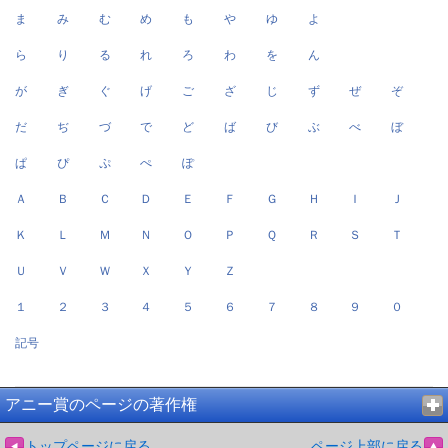
ま
み
む
め
も
や
ゆ
よ
ら
り
る
れ
ろ
わ
を
ん
が
ぎ
ぐ
げ
ご
ざ
じ
ず
ぜ
ぞ
だ
ぢ
づ
で
ど
ば
び
ぶ
べ
ぼ
ぱ
ぴ
ぷ
ぺ
ぽ
Ａ
Ｂ
Ｃ
Ｄ
Ｅ
Ｆ
Ｇ
Ｈ
Ｉ
Ｊ
Ｋ
Ｌ
Ｍ
Ｎ
Ｏ
Ｐ
Ｑ
Ｒ
Ｓ
Ｔ
Ｕ
Ｖ
Ｗ
Ｘ
Ｙ
Ｚ
１
２
３
４
５
６
７
８
９
０
記号
アニー賞のページの著作権
トップページに戻る
ページ上部に戻る