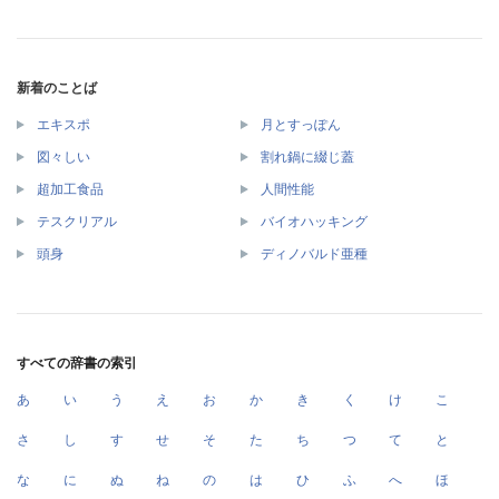
新着のことば
エキスポ
月とすっぽん
図々しい
割れ鍋に綴じ蓋
超加工食品
人間性能
テスクリアル
バイオハッキング
頭身
ディノバルド亜種
すべての辞書の索引
あ
い
う
え
お
か
き
く
け
こ
さ
し
す
せ
そ
た
ち
つ
て
と
な
に
ぬ
ね
の
は
ひ
ふ
へ
ほ